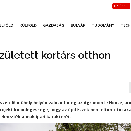
ÉPÍTÉSZET
ELFÖLD
KÜLFÖLD
GAZDASÁG
BULVÁR
TUDOMÁNY
TECH
született kortárs otthon
tószerelő műhely helyén valósult meg az Agramonte House, am
projekt különlegessége, hogy az építészek nem eltüntetni ak
telmezték annak ipari karakterét.