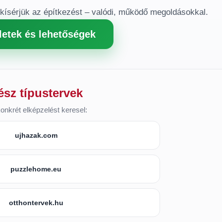
gkísérjük az építkezést – valódi, működő megoldásokkal.
letek és lehetőségek
ész típustervek
onkrét elképzelést keresel:
ujhazak.com
puzzlehome.eu
otthontervek.hu