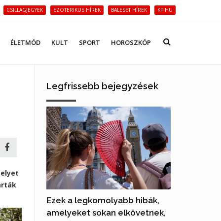
CSILLAGJEGYEK
EZOTERIKUS HÍREK
BALESET HÍREK
KP.HU
ÉLETMÓD
KULT
SPORT
HOROSZKÓP
Legfrissebb bejegyzések
elyet
arták
Ezek a legkomolyabb hibák,
amelyeket sokan elkövetnek,