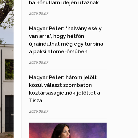
ha hőhullám idején utaznak
2026.08.07
Magyar Péter: "halvány esély
van arra", hogy hétfőn
újraindulhat még egy turbina
a paksi atomerőműben
2026.08.07
Magyar Péter: három jelölt
közül választ szombaton
köztársaságielnök-jelöltet a
Tisza
2026.08.07