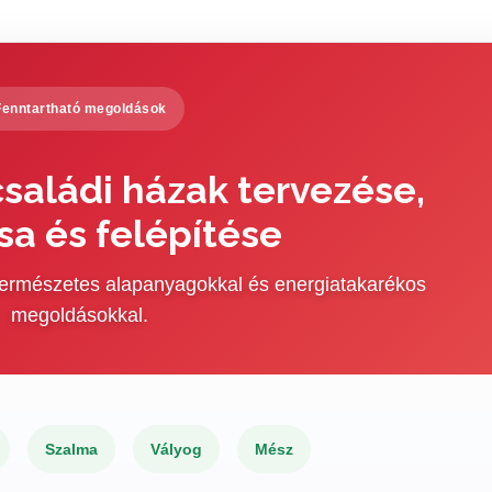
Fenntartható megoldások
saládi házak tervezése,
sa és felépítése
 természetes alapanyagokkal és energiatakarékos
megoldásokkal.
Szalma
Vályog
Mész