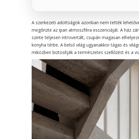
A szerkezeti adottságok azonban nem tették lehetővé a
megőrizte az ipari atmoszféra esszenciáját. A ház zár
szinte teljesen introvertált, csupán magasan elhelye
konyha térbe. A belső világ ugyanakkor tágas és világo
miközben biztosítják a természetes szellőzést és a viz