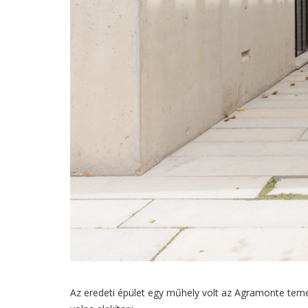
Az eredeti épület egy műhely volt az Agramonte tem