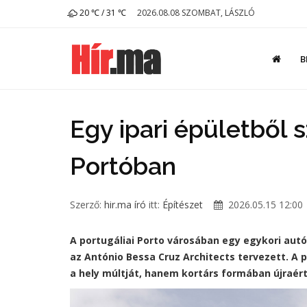
20 ℃ / 31 ℃
2026.08.08 SZOMBAT, LÁSZLÓ
B
Egy ipari épületből 
Portóban
Szerző:
hir.ma író
itt:
Építészet
2026.05.15 12:00
A portugáliai Porto városában egy egykori au
az António Bessa Cruz Architects tervezett. A 
a hely múltját, hanem kortárs formában újraér