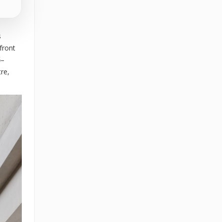
s
front
ő–
re,