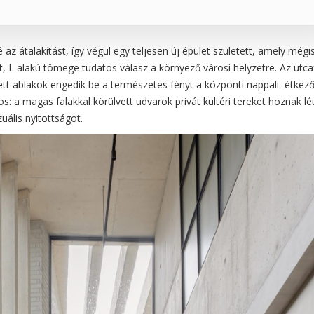
z átalakítást, így végül egy teljesen új épület született, amely mégi
t, L alakú tömege tudatos válasz a környező városi helyzetre. Az utca
zett ablakok engedik be a természetes fényt a központi nappali–étkez
s: a magas falakkal körülvett udvarok privát kültéri tereket hoznak lét
uális nyitottságot.