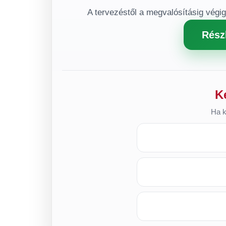
A tervezéstől a megvalósításig végi
Rész
K
Ha k