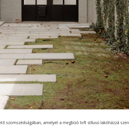
ető szomszédságában, amelyet a megbízó loft stílusú lakóházzá szer