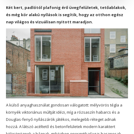
Két kert, padlótól plafonig érő üvegfelületek, tetőablakok,
és még kör alakú nyílások is segítik, hogy az otthon egész
nap világos és vizuálisan nyitott maradjon.
A külső anyaghasználat gondosan válogatott: mélyvörös tégla a
környék viktoriánus múltját idézi, míg a rózsaszín habarcs és a
Douglas-fenyő nyílászárók játékos, melegebb réteget adnak
hozzá. A látszó acéltető és betonfelületek modern karaktert
kölcsönöznek a háznak, miközben energetikailag is hasznosak –