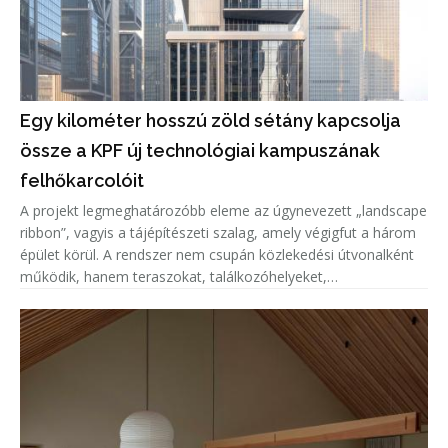
Egy kilométer hosszú zöld sétány kapcsolja
össze a KPF új technológiai kampuszának
felhőkarcolóit
A projekt legmeghatározóbb eleme az úgynevezett „landscape
ribbon”, vagyis a tájépítészeti szalag, amely végigfut a három
épület körül. A rendszer nem csupán közlekedési útvonalként
működik, hanem teraszokat, találkozóhelyeket,
étkezőzónákat, pihenőtereket és sportfunkciókat, többek
között teljes és