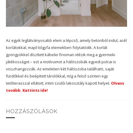
Az egyik leglátványosabb elem a lépcső, amely betonból indul, acél
korlátokkal, majd tölgyfa elemekben folytatódik. A korlát
gyöngyökkel díszített kábelei finoman idézik meg a gyermeki
játékosságot – ezt a motívumot a hálószobák egyedi polcai is
visszhangozzák. Az emeleten két hálószoba található, saját
fürdőkkel és beépített tárolókkal, míg a felső szinten egy
tetőterasszal ellátott, intim szülői lakosztály kapott helyet.
Olvass
tovább. Kattints ide!
HOZZÁSZÓLÁSOK