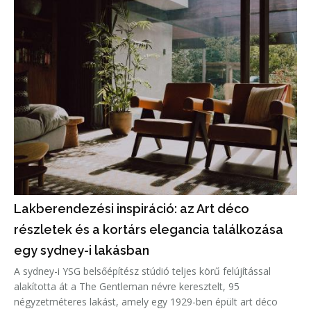
Lakberendezési inspiráció: az Art déco
részletek és a kortárs elegancia találkozása
egy sydney-i lakásban
A sydney-i YSG belsőépítész stúdió teljes körű felújítással
alakította át a The Gentleman névre keresztelt, 95
négyzetméteres lakást, amely egy 1929-ben épült art déco