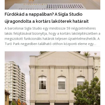
Fürdőkád a nappaliban? A Sigla Studio
újragondolta a kortárs lakóterek határait
A barcelonai Sigla Studio egy mindössze 59 négyzetméteres
lakás felújításával bizonyítja, hogy a kortárs lakóépítészetben a
megszokott funkcionális határok teljesen újraértelmezhetők. A
Turó Park negyedben található otthon központi eleme egy
zöld kerámiaburkolatú fürdőkád, amely nem a fürdőszobában,