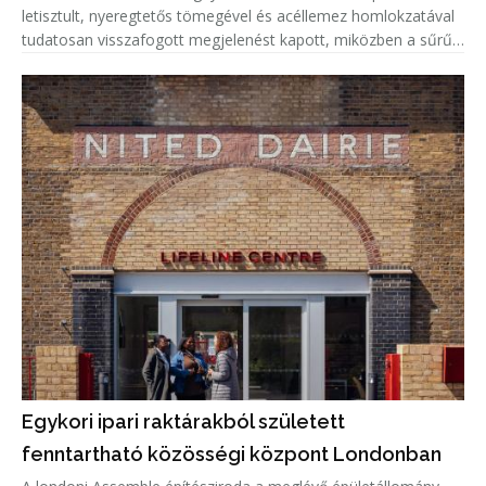
letisztult, nyeregtetős tömegével és acéllemez homlokzatával
tudatosan visszafogott megjelenést kapott, miközben a sűrűn
beépített lakókörnyezetben a természetes fény és a megfelelő
privá
Egykori ipari raktárakból született
fenntartható közösségi központ Londonban