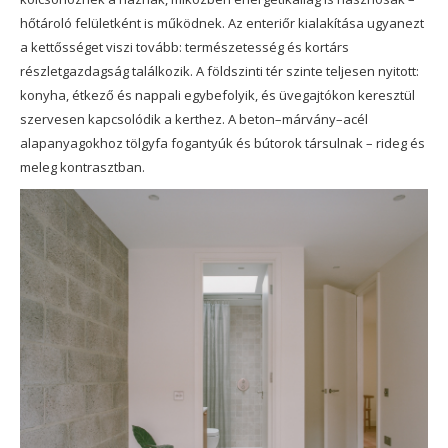
hőtároló felületként is működnek. Az enteriőr kialakítása ugyanezt
a kettősséget viszi tovább: természetesség és kortárs
részletgazdagság találkozik. A földszinti tér szinte teljesen nyitott:
konyha, étkező és nappali egybefolyik, és üvegajtókon keresztül
szervesen kapcsolódik a kerthez. A beton–márvány–acél
alapanyagokhoz tölgyfa fogantyúk és bútorok társulnak – rideg és
meleg kontrasztban.