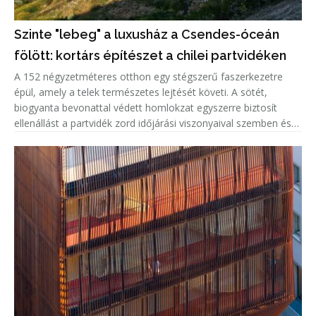
Szinte "lebeg" a luxusház a Csendes-óceán
fölött: kortárs építészet a chilei partvidéken
A 152 négyzetméteres otthon egy stégszerű faszerkezetre
épül, amely a telek természetes lejtését követi. A sötét,
biogyanta bevonattal védett homlokzat egyszerre biztosít
ellenállást a partvidék zord időjárási viszonyaival szemben és
markáns megjelenést kölcsönöz az épületnek. A kortárs külsőt
világ