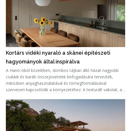
Kortárs vidéki nyaraló a skånei építészeti
hagyományok által inspirálva
A Hanö-öböl közelében, dombos tájban álló házat nagyobb
családi és baráti összejövetelek befogadására tervezték,
miközben anyaghasználatával és tömegformálásával
szervesen kapcsolódik a környezetéhez. A texturált vakolat, a
cinklemez tető és a fenyőfa részletek a helyi építészeti
hagyományokra, vala