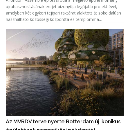
A londoni Assemble építésziroda a meglévő épületállomány
újrahasznosításának erejét bizonyítja legújabb projektjével,
amelyben két egykori tejipari raktárat alakított át sokoldalúan
használható közösségi központtá és templommá
Dagenhamben. A LifeLine Community Centre a LifeLine
Church és a Community
Az MVRDV terve nyerte Rotterdam új ikonikus