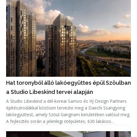
Hat toronyból álló lakóegyüttes épül Szöulban
a Studio Libeskind tervei alapján
A Studio Libeskind a dél-koreai Samoo és HJ Design Partners
építészirodákkal közösen tervezte meg a Daechi Ssangyong
lakóegyüttest, amely Szöul Gangnam kerületében valósul meg.
A fejlesztés során a jelenlegi ötépületes, 630 lakásos
lakótelepet bontják el, helyére pedig hat, legfeljebb 49
emeletes to