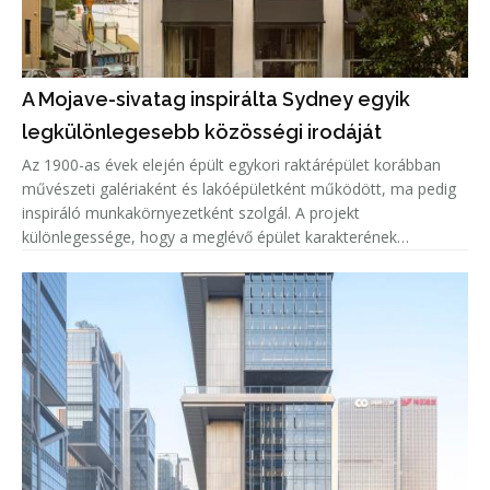
A Mojave-sivatag inspirálta Sydney egyik
legkülönlegesebb közösségi irodáját
Az 1900-as évek elején épült egykori raktárépület korábban
művészeti galériaként és lakóépületként működött, ma pedig
inspiráló munkakörnyezetként szolgál. A projekt
különlegessége, hogy a meglévő épület karakterének
megőrzése mellett teljesen új belső világ született, amelyet a
Mojave-sivatag színe