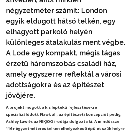
négyzetméter számít: London
egyik eldugott hátsó telkén, egy
elhagyott parkoló helyén
különleges átalakulás ment végbe.
A Lode egy kompakt, mégis tágas
érzetű háromszobás családi ház,
amely egyszerre reflektál a városi
adottságokra és az építészet
jövőjére.
A projekt mögött a kis léptékű fejlesztésekre
specializálódott Flawk áll, az építészeti koncepciót pedig
Ashley Law és az NIKJOO irodája dolgozta ki. A mindössze
116 négyzetméteres telken elhelyezkedő épület szűk helyre