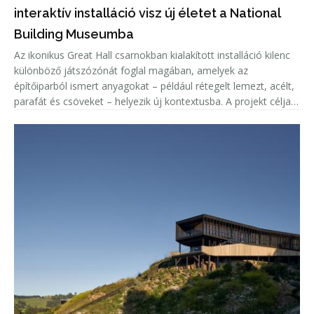
interaktív installáció visz új életet a National
Building Museumba
Az ikonikus Great Hall csarnokban kialakított installáció kilenc
különböző játszózónát foglal magában, amelyek az
építőiparból ismert anyagokat – például rétegelt lemezt, acélt,
parafát és csöveket – helyezik új kontextusba. A projekt célja,
hogy a látogatók ne csupán használják a teret, hanem aktív