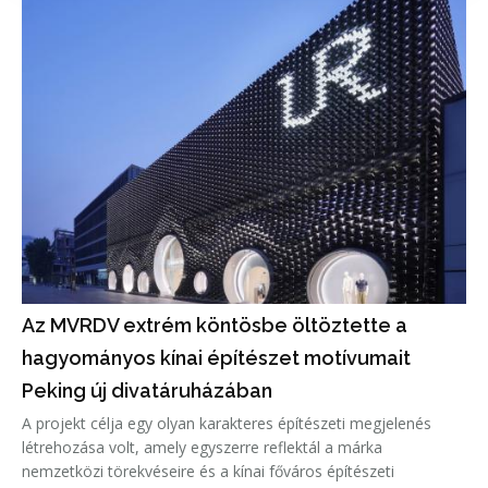
Az MVRDV extrém köntösbe öltöztette a
hagyományos kínai építészet motívumait
Peking új divatáruházában
A projekt célja egy olyan karakteres építészeti megjelenés
létrehozása volt, amely egyszerre reflektál a márka
nemzetközi törekvéseire és a kínai főváros építészeti