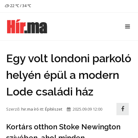
22 ℃ / 34 ℃
Egy volt londoni parkoló
helyén épül a modern
Lode családi ház
Szerző:
hir.ma író
itt:
Építészet
2025.09.09 12:00
Kortárs otthon Stoke Newington
szívében, ahol minden