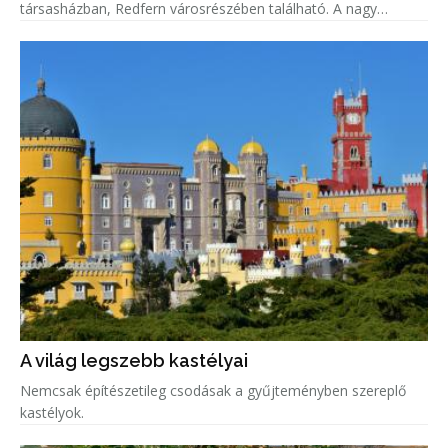
társasházban, Redfern városrészében található. A nagy
belmagasságú otthonból a Sydney Operaházra nyílik kilátás,
miközben a tervezők
A világ legszebb kastélyai
Nemcsak építészetileg csodásak a gyűjteményben szereplő
kastélyok.