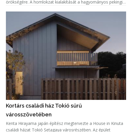
örökségére. A homlokzat kialakítását a hagyományos pekingi
tetőcserepek ihlették, amelyeket a tervezők kortárs
formavilággal és innovat
Kortárs családi ház Tokió sűrű
városszövetében
Kenta Hirayama japán építész megtervezte a House in Kinuta
családi házat Tokió Setagaya városrészében. Az épület