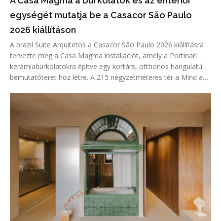
A Casa Magma a burkolatok és az enteriőr
egységét mutatja be a Casacor São Paulo
2026 kiállításon
A brazil Suite Arquitetos a Casacor São Paulo 2026 kiállításra
tervezte meg a Casa Magma installációt, amely a Portinari
kerámiaburkolatokra építve egy kortárs, otthonos hangulatú
bemutatóteret hoz létre. A 215 négyzetméteres tér a Mind and
Heart tematikáját követve nem csupán a burkolatok sokoldalú