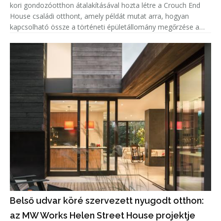
kori gondozóotthon átalakításával hozta létre a Crouch End
House családi otthont, amely példát mutat arra, hogyan
kapcsolható össze a történeti épületállomány megőrzése a
kortárs lakóépítészeti igényekkel. A projekt középpontjában az
adaptí
Belső udvar köré szervezett nyugodt otthon:
az MW Works Helen Street House projektje