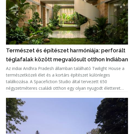
Természet és építészet harmóniája: perforált
téglafalak között megvalósult otthon Indiában
Az indiai Andhra Pradesh államban található Twilight House a
természetközeli élet és a kortárs építészet különleges
találkozása. A Spacefiction Studio által tervezett 650
négyzetméteres családi otthon egy olyan nyugodt életteret
hoz létre, ahol az épített környezet, a növényzet, a fény és a
természe