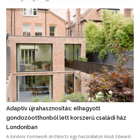
helyszínen talált, újrahasznosított kövekkel töltötték ki, í
Adaptív újrahasznosítás: elhagyott
gondozóotthonból lett korszerű családi ház
Londonban
A londoni Formwork Architects egy használaton kívüli Edward-