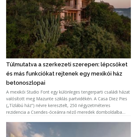
Túlmutatva a szerkezeti szerepen: lépcsőket
és más funkciókat rejtenek egy mexikói ház
betonoszlopai
A mexikói Studio Font egy különleges tengerparti családi házat
valósított meg Mazunte sziklás partvidékén. A Casa Diez Pies
(„Tízlábú ház”) névre keresztelt, 250 négyzetméteres
rezidencia a Csendes-óceánra néző meredek domboldalba
illeszkedik, miközben tíz nagyméretű, lakható betonoszlop
emeli a ter