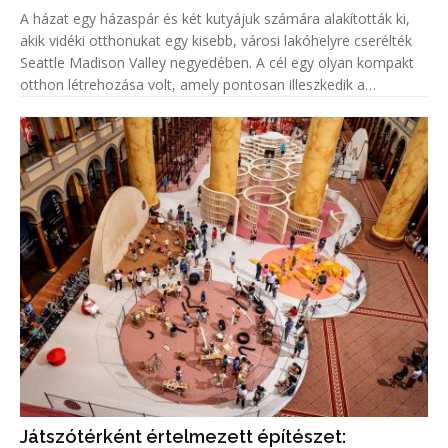
A házat egy házaspár és két kutyájuk számára alakították ki,
akik vidéki otthonukat egy kisebb, városi lakóhelyre cserélték
Seattle Madison Valley negyedében. A cél egy olyan kompakt
otthon létrehozása volt, amely pontosan illeszkedik a
tulajdonosok életmódjához, miközben megőrzi a magánélet
és a te
Játszótérként értelmezett építészet: