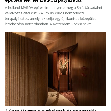
épületének nemzetközi pályázatát
A holland MVRDV építésziroda nyerte meg a Shift társadalmi
vállalkozás által kiírt, 240 millió eurós nemzetközi
tervpályázatot, amelynek célja egy új, ikonikus középület
létrehozása Rotterdamban. A Rotterdam Rocks! névre
keresztelt koncepció hét egymásra rétegzett sziklatömbként
jelenik meg a Maas f