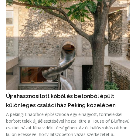
Újrahasznosított kőből és betonból épült
különleges családi ház Peking közelében
A pekingi Chaoffice építésziroda egy elhagyott, törmelékkel
borított telek újjáélesztésével hozta létre a House of Bluffnevű
családi házat Kína vidéki térségében. Az öt hálószobás otthon
különlegessége, hogy látszóbeton vázas szerkezetét a