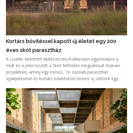
Kortárs bővítéssel kapott új életet egy 200
éves skót parasztház
A Loader Monteith építésziroda érzékenyen egyensúlyoz a
múlt és a jelen között a Skót-felföldön megvalósult Dulnain
projektben, amely egy romos, 19. századi parasztház
újjáépítésével és kortárs bővítésével teremt új otthont egy
család számára.