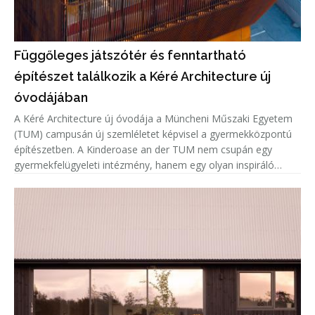
Függőleges játszótér és fenntartható
építészet találkozik a Kéré Architecture új
óvodájában
A Kéré Architecture új óvodája a Müncheni Műszaki Egyetem
(TUM) campusán új szemléletet képvisel a gyermekközpontú
építészetben. A Kinderoase an der TUM nem csupán egy
gyermekfelügyeleti intézmény, hanem egy olyan inspiráló
közösségi tér, amely a játékot, a mozgást és a tanulást állítja
az építészet