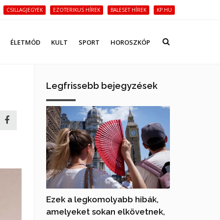
CSILLAGJEGYEK
EZOTERIKUS HÍREK
BALESET HÍREK
KP.HU
ÉLETMÓD
KULT
SPORT
HOROSZKÓP
Legfrissebb bejegyzések
Ezek a legkomolyabb hibák,
amelyeket sokan elkövetnek,