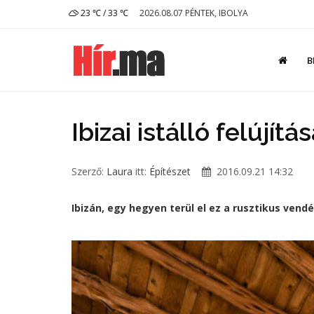
23 ℃ / 33 ℃
2026.08.07 PÉNTEK, IBOLYA
B
Ibizai istálló felújítá
Szerző:
Laura
itt:
Építészet
2016.09.21 14:32
Ibizán, egy hegyen terül el ez a rusztikus vendé