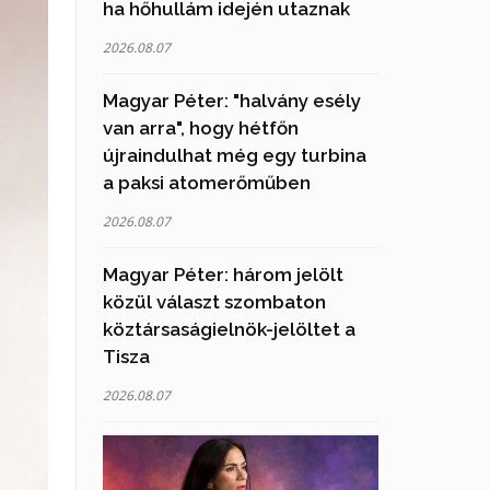
ha hőhullám idején utaznak
2026.08.07
Magyar Péter: "halvány esély
van arra", hogy hétfőn
újraindulhat még egy turbina
a paksi atomerőműben
2026.08.07
Magyar Péter: három jelölt
közül választ szombaton
köztársaságielnök-jelöltet a
Tisza
2026.08.07