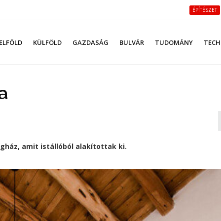
ÉPÍTÉSZET
ELFÖLD
KÜLFÖLD
GAZDASÁG
BULVÁR
TUDOMÁNY
TECH
sa
gház, amit istállóból alakítottak ki.