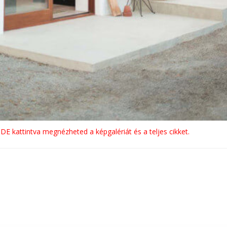
IDE kattintva megnézheted a képgalériát és a teljes cikket.