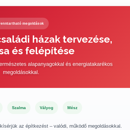
Fenntartható megoldások
saládi házak tervezése,
sa és felépítése
 természetes alapanyagokkal és energiatakarékos
megoldásokkal.
Szalma
Vályog
Mész
gkísérjük az építkezést – valódi, működő megoldásokkal.