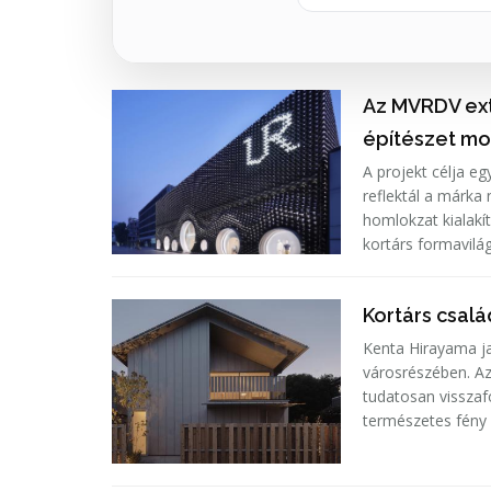
Az MVRDV ext
építészet mo
A projekt célja e
reflektál a márka 
homlokzat kialakí
kortárs formavilá
Kortárs csal
Kenta Hirayama ja
városrészében. Az
tudatosan visszaf
természetes fény 