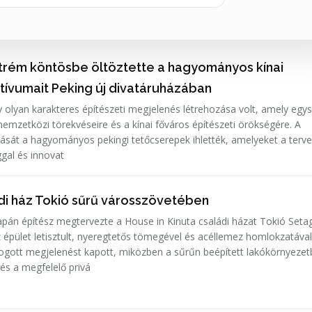
rém köntösbe öltöztette a hagyományos kínai
tívumait Peking új divatáruházában
gy olyan karakteres építészeti megjelenés létrehozása volt, amely egy
nemzetközi törekvéseire és a kínai főváros építészeti örökségére. A
tását a hagyományos pekingi tetőcserepek ihlették, amelyeket a terv
ggal és innovat
ádi ház Tokió sűrű városszövetében
pán építész megtervezte a House in Kinuta családi házat Tokió Seta
 épület letisztult, nyeregtetős tömegével és acéllemez homlokzatáva
ogott megjelenést kapott, miközben a sűrűn beépített lakókörnyezet
és a megfelelő privá