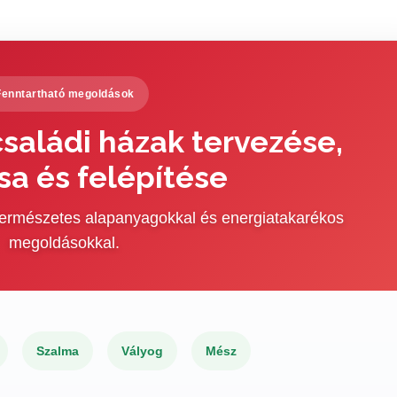
Fenntartható megoldások
saládi házak tervezése,
sa és felépítése
 természetes alapanyagokkal és energiatakarékos
megoldásokkal.
Szalma
Vályog
Mész