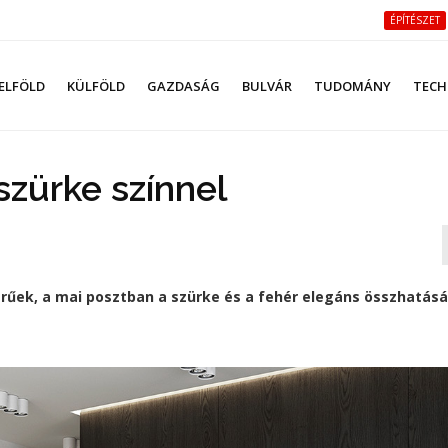
ÉPÍTÉSZET
ELFÖLD
KÜLFÖLD
GAZDASÁG
BULVÁR
TUDOMÁNY
TECH
szürke színnel
rűek, a mai posztban a szürke és a fehér elegáns összhatásá