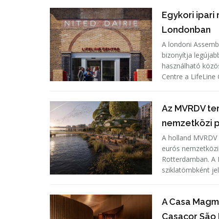
Egykori ipari
Londonban
A londoni Assembl
bizonyítja legújab
használható köz
Centre a LifeLin
Az MVRDV ter
nemzetközi p
A holland MVRDV ép
eurós nemzetközi 
Rotterdamban. A 
sziklatömbként je
A Casa Magma
Casacor São P