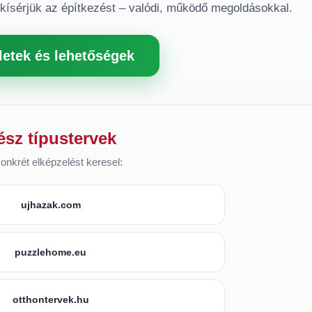
gkísérjük az építkezést – valódi, működő megoldásokkal.
letek és lehetőségek
ész típustervek
onkrét elképzelést keresel:
ujhazak.com
puzzlehome.eu
otthontervek.hu