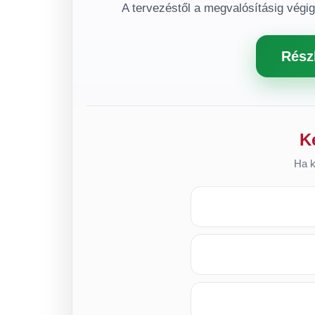
A tervezéstől a megvalósításig végi
Rész
K
Ha k