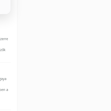
szerre
ezők
gaya
l
ben a