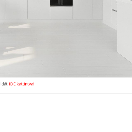
éldát
IDE kattintva!