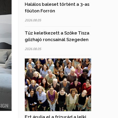
Halálos baleset történt a 3-as
főúton Forrón
2026.08.05
Tűz keletkezett a Szőke Tisza
gőzhajó roncsainál Szegeden
2026.08.05
Ezt árulja el a frizurád a lelki