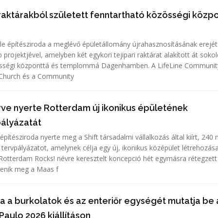
 raktárakból született fenntartható közösségi közp
e építésziroda a meglévő épületállomány újrahasznosításának erejét
b projektjével, amelyben két egykori tejipari raktárat alakított át soko
össégi központtá és templommá Dagenhamben. A LifeLine Communit
e Church és a Community
ve nyerte Rotterdam új ikonikus épületének
ályázatát
ítésziroda nyerte meg a Shift társadalmi vállalkozás által kiírt, 240 m
tervpályázatot, amelynek célja egy új, ikonikus középület létrehozás
Rotterdam Rocks! névre keresztelt koncepció hét egymásra rétegzett
lenik meg a Maas f
 a burkolatok és az enteriőr egységét mutatja be 
aulo 2026 kiállításon