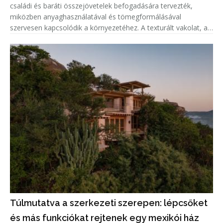
családi és baráti összejövetelek befogadására tervezték,
miközben anyaghasználatával és tömegformálásával
szervesen kapcsolódik a környezetéhez. A texturált vakolat, a
cinklemez tető és a fenyőfa részletek a helyi építészeti
hagyományokra, vala
Túlmutatva a szerkezeti szerepen: lépcsőket
és más funkciókat rejtenek egy mexikói ház