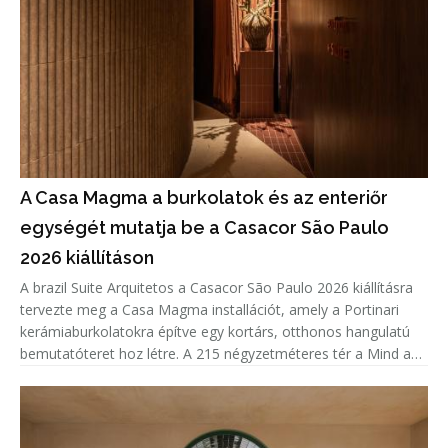
A Casa Magma a burkolatok és az enteriőr
egységét mutatja be a Casacor São Paulo
2026 kiállításon
A brazil Suite Arquitetos a Casacor São Paulo 2026 kiállításra
tervezte meg a Casa Magma installációt, amely a Portinari
kerámiaburkolatokra építve egy kortárs, otthonos hangulatú
bemutatóteret hoz létre. A 215 négyzetméteres tér a Mind and
Heart tematikáját követve nem csupán a burkolatok sokoldalú