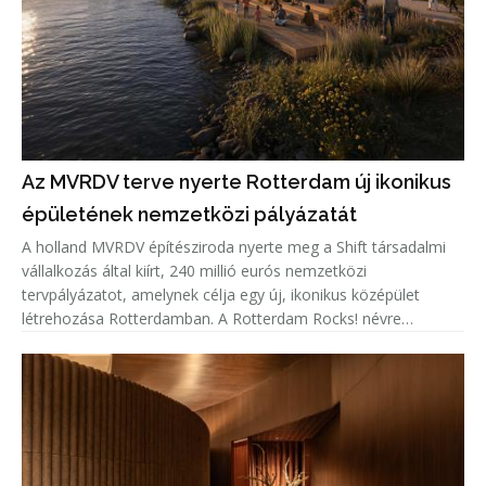
Az MVRDV terve nyerte Rotterdam új ikonikus
épületének nemzetközi pályázatát
A holland MVRDV építésziroda nyerte meg a Shift társadalmi
vállalkozás által kiírt, 240 millió eurós nemzetközi
tervpályázatot, amelynek célja egy új, ikonikus középület
létrehozása Rotterdamban. A Rotterdam Rocks! névre
keresztelt koncepció hét egymásra rétegzett sziklatömbként
jelenik meg a Maas f