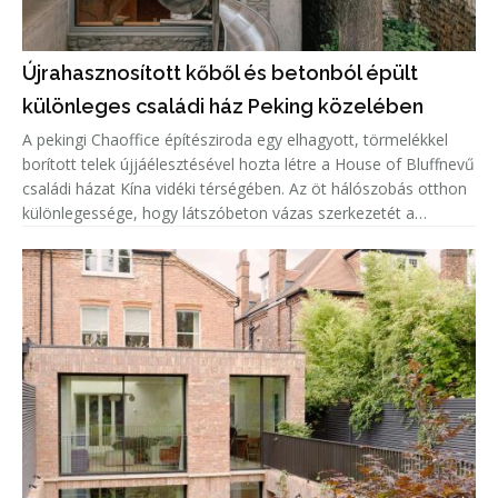
Újrahasznosított kőből és betonból épült
különleges családi ház Peking közelében
A pekingi Chaoffice építésziroda egy elhagyott, törmelékkel
borított telek újjáélesztésével hozta létre a House of Bluffnevű
családi házat Kína vidéki térségében. Az öt hálószobás otthon
különlegessége, hogy látszóbeton vázas szerkezetét a
helyszínen talált, újrahasznosított kövekkel töltötték ki, í