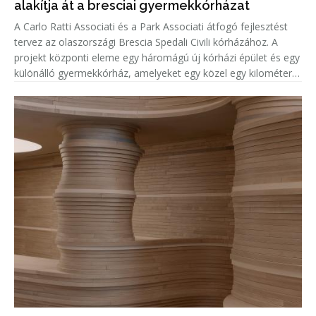
alakítja át a bresciai gyermekkórházat
A Carlo Ratti Associati és a Park Associati átfogó fejlesztést
tervez az olaszországi Brescia Spedali Civili kórházához. A
projekt központi eleme egy háromágú új kórházi épület és egy
különálló gyermekkórház, amelyeket egy közel egy kilométer
hosszú, parkosított „Green Ring” (Zöld Gyűrű) vesz körül.