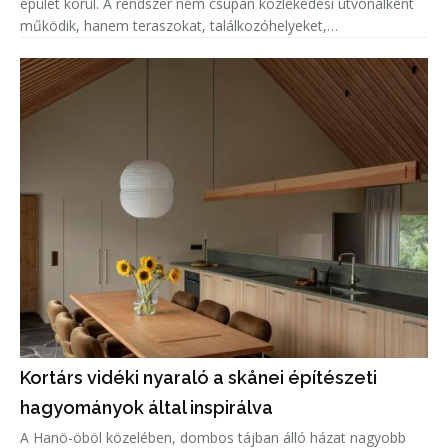
épület körül. A rendszer nem csupán közlekedési útvonalként
működik, hanem teraszokat, találkozóhelyeket,
étkezőzónákat, pihenőtereket és sportfunkciókat, többek
között teljes és
Kortárs vidéki nyaraló a skånei építészeti
hagyományok által inspirálva
A Hanö-öböl közelében, dombos tájban álló házat nagyobb