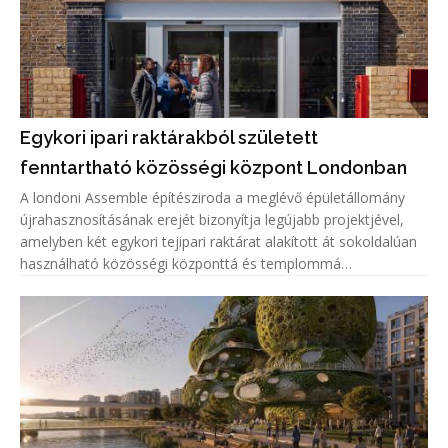
Egykori ipari raktárakból született
fenntartható közösségi központ Londonban
A londoni Assemble építésziroda a meglévő épületállomány
újrahasznosításának erejét bizonyítja legújabb projektjével,
amelyben két egykori tejipari raktárat alakított át sokoldalúan
használható közösségi központtá és templommá
Dagenhamben. A LifeLine Community Centre a LifeLine
Church és a Community