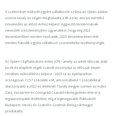
A szektorban működő egyéni vállalkozók száma az Opten adatai
szerint tavaly év végén meghaladta a 85 ezret, ami kis mértékű
növekedés az előző évhez képest. Aggasztó tendenciának
nevezték a közleményben ugyanakkor, hogy míg 2022
decemberében minden nyolcadik, 2023 decemberében már
minden hatodik egyéni vállalkozó szüneteltette tevékenységét.
Az Opten Cégfluktuációs Index (CFI) - amely az adott időszak alatt
törölt és alapított cégek számát viszonyítja az időszak elején
rendben működőkhöz képest - 2023-ra az építőiparban
országosan 17,57 százalék volt, ami körülbelül 1 százalékkal
alacsonyabb a 2022-es értéknél. Tavaly megyei szinten az index
Zala, Veszprém és Csongrád-Csanád vármegyében érte el a
legalacsonyabb értékeket, míg a legmagasabb fluktuációt
Budapest, Heves és Szabolcs-Szatmár-Bereg vármegye
produkálta.