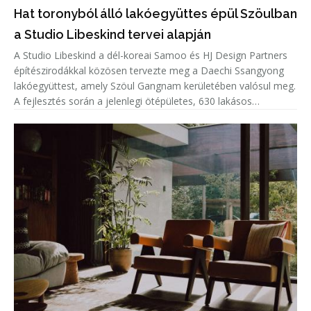
Hat toronyból álló lakóegyüttes épül Szöulban
a Studio Libeskind tervei alapján
A Studio Libeskind a dél-koreai Samoo és HJ Design Partners
építészirodákkal közösen tervezte meg a Daechi Ssangyong
lakóegyüttest, amely Szöul Gangnam kerületében valósul meg.
A fejlesztés során a jelenlegi ötépületes, 630 lakásos
lakótelepet bontják el, helyére pedig hat, legfeljebb 49
emeletes to