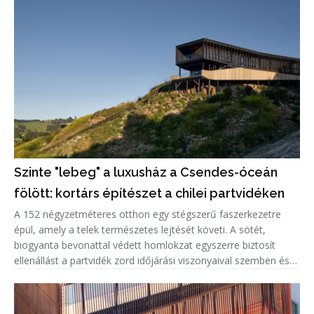
Szinte "lebeg" a luxusház a Csendes-óceán
fölött: kortárs építészet a chilei partvidéken
A 152 négyzetméteres otthon egy stégszerű faszerkezetre
épül, amely a telek természetes lejtését követi. A sötét,
biogyanta bevonattal védett homlokzat egyszerre biztosít
ellenállást a partvidék zord időjárási viszonyaival szemben és
markáns megjelenést kölcsönöz az épületnek. A kortárs külsőt
világ