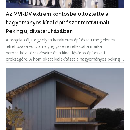
Az MVRDV extrém köntösbe öltöztette a
hagyományos kínai építészet motívumait
Peking új divatáruházában
A projekt célja egy olyan karakteres építészeti megjelenés
létrehozása volt, amely egyszerre reflektál a márka
nemzetközi törekvéseire és a kínai főváros építészeti
örökségére. A homlokzat kialakítását a hagyományos pekingi
tetőcserepek ihlették, amelyeket a tervezők kortárs
formavilággal és innovat