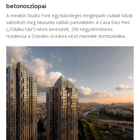
betonoszlopai
A mexikói Studio Font egy különleges tengerparti családi házat
valósított meg Mazunte sziklás partvidékén. A Casa Diez Pies
(„Tízlábú ház”) névre keresztelt, 250 négyzetméteres
rezidencia a Csendes-óceánra néző meredek domboldalba
illeszkedik, miközben tíz nagyméretű, lakható betonoszlop
emeli a ter