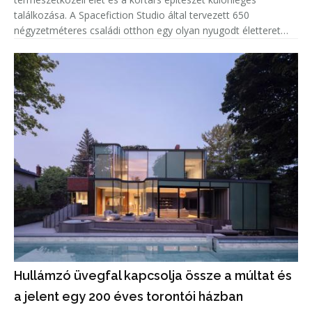
találkozása. A Spacefiction Studio által tervezett 650
négyzetméteres családi otthon egy olyan nyugodt életteret
hoz létre, ahol az épített környezet, a növényzet, a fény és a
természe
Hullámzó üvegfal kapcsolja össze a múltat és
a jelent egy 200 éves torontói házban