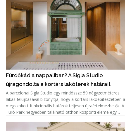
Fürdőkád a nappaliban? A Sigla Studio
újragondolta a kortárs lakóterek határait
A barcelonai Sigla Studio egy mindössze 59 négyzetméteres
lakás felújításával bizonyítja, hogy a kortárs lakóépítészetben a
megszokott funkcionális határok teljesen újraértelmezhetők. A
Turó Park negyedben található otthon központi eleme egy
zöld kerámiaburkolatú fürdőkád, amely nem a fürdőszobában,