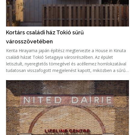
Kortárs családi ház Tokió sűrű
városszövetében
Kenta Hirayama japán építész megtervezte a House in Kinuta
családi házat Tokió Setagaya városrészében. Az épület
letisztult, nyeregtetős tömegével és acéllemez homlokzatával
tudatosan visszafogott megjelenést kapott, miközben a sűrűn
beépített lakókörnyezetben a természetes fény és a megfelelő
privá