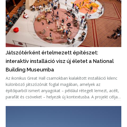
Játszótérként értelmezett építészet:
interaktív installáció visz új életet a National
Building Museumba
Az ikonikus Great Hall csarnokban kialakított installáció kilenc
különböző játszózónát foglal magában, amelyek az
építőiparból ismert anyagokat – például rétegelt lemezt, acélt,
parafát és csöveket – helyezik új kontextusba. A projekt célja,
hogy a látogatók ne csupán használják a teret, hanem aktív