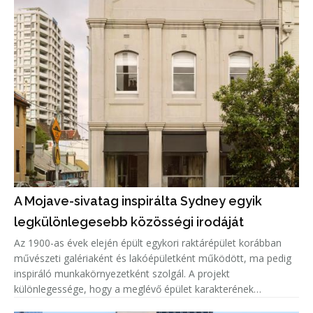
A Mojave-sivatag inspirálta Sydney egyik
legkülönlegesebb közösségi irodáját
Az 1900-as évek elején épült egykori raktárépület korábban
művészeti galériaként és lakóépületként működött, ma pedig
inspiráló munkakörnyezetként szolgál. A projekt
különlegessége, hogy a meglévő épület karakterének
megőrzése mellett teljesen új belső világ született, amelyet a