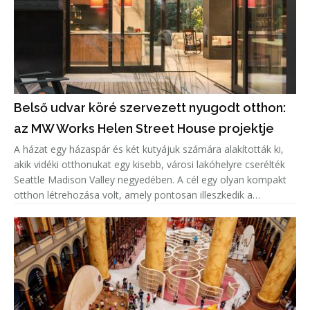
Belső udvar köré szervezett nyugodt otthon:
az MW Works Helen Street House projektje
A házat egy házaspár és két kutyájuk számára alakították ki,
akik vidéki otthonukat egy kisebb, városi lakóhelyre cserélték
Seattle Madison Valley negyedében. A cél egy olyan kompakt
otthon létrehozása volt, amely pontosan illeszkedik a
tulajdonosok életmódjához, miközben megőrzi a magánélet
és a te