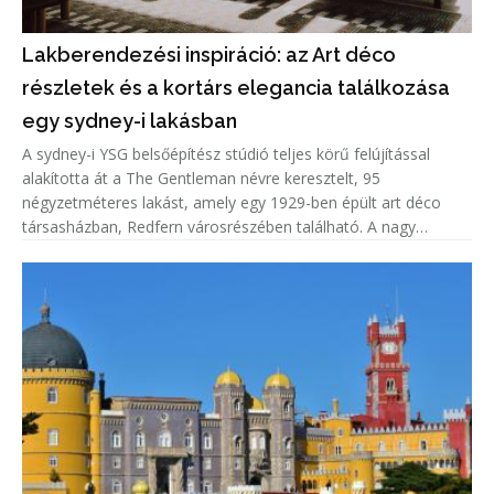
Lakberendezési inspiráció: az Art déco
részletek és a kortárs elegancia találkozása
egy sydney-i lakásban
A sydney-i YSG belsőépítész stúdió teljes körű felújítással
alakította át a The Gentleman névre keresztelt, 95
négyzetméteres lakást, amely egy 1929-ben épült art déco
társasházban, Redfern városrészében található. A nagy
belmagasságú otthonból a Sydney Operaházra nyílik kilátás,
miközben a tervezők