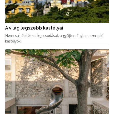
A világ legszebb kastélyai
Nemcsak építészetileg csodásak a gyűjteményben szereplő
kastélyok.