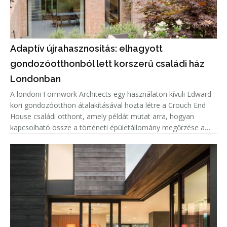
Adaptív újrahasznosítás: elhagyott
gondozóotthonból lett korszerű családi ház
Londonban
A londoni Formwork Architects egy használaton kívüli Edward-
kori gondozóotthon átalakításával hozta létre a Crouch End
House családi otthont, amely példát mutat arra, hogyan
kapcsolható össze a történeti épületállomány megőrzése a
kortárs lakóépítészeti igényekkel. A projekt középpontjában az
adaptí