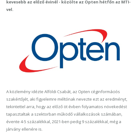
kevesebb az előző évinél - közölte az Opten hétfőn az MTI-
vel.
A közlemény idézte Alföldi Csabát, az Opten céginformációs
szakértőjét, aki figyelemre méltónak nevezte ezt az eredményt,
tekintettel arra, hogy az előző öt évben folyamatos növekedést
tapasztaltak a szektorban működő vállalkozások számában,
évente 4-5 százalékkal, 2021-ben pedig 9 százalékkal, még a
járvány ellenére is.