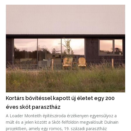
közösségi tér, amely a játékot, a mozgást és a tanulást állítja
az építészet
Kortárs bővítéssel kapott új életet egy 200
éves skót parasztház
A Loader Monteith építésziroda érzékenyen egyensúlyoz a
múlt és a jelen között a Skót-felföldön megvalósult Dulnain
projektben, amely egy romos, 19. századi parasztház