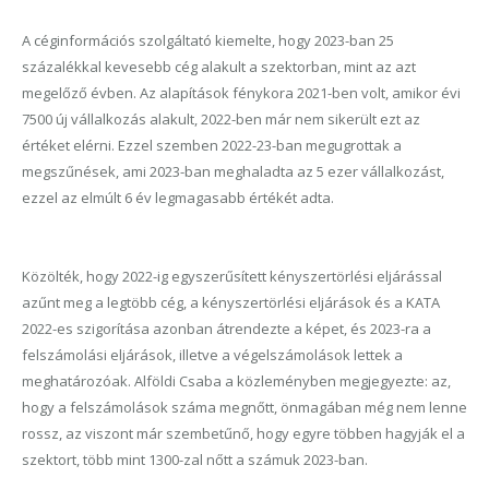
A céginformációs szolgáltató kiemelte, hogy 2023-ban 25
százalékkal kevesebb cég alakult a szektorban, mint az azt
megelőző évben. Az alapítások fénykora 2021-ben volt, amikor évi
7500 új vállalkozás alakult, 2022-ben már nem sikerült ezt az
értéket elérni. Ezzel szemben 2022-23-ban megugrottak a
megszűnések, ami 2023-ban meghaladta az 5 ezer vállalkozást,
ezzel az elmúlt 6 év legmagasabb értékét adta.
Közölték, hogy 2022-ig egyszerűsített kényszertörlési eljárással
azűnt meg a legtöbb cég, a kényszertörlési eljárások és a KATA
2022-es szigorítása azonban átrendezte a képet, és 2023-ra a
felszámolási eljárások, illetve a végelszámolások lettek a
meghatározóak. Alföldi Csaba a közleményben megjegyezte: az,
hogy a felszámolások száma megnőtt, önmagában még nem lenne
rossz, az viszont már szembetűnő, hogy egyre többen hagyják el a
szektort, több mint 1300-zal nőtt a számuk 2023-ban.