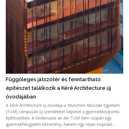
Függőleges játszótér és fenntartható
építészet találkozik a Kéré Architecture új
óvodájában
A Kéré Architecture új óvodája a Müncheni Műszaki Egyetem
(TUM) campusán új szemléletet képvisel a gyermekközpontú
építészetben. A Kinderoase an der TUM nem csupán egy
gyermekfelügyeleti intézmény, hanem egy olyan inspiráló