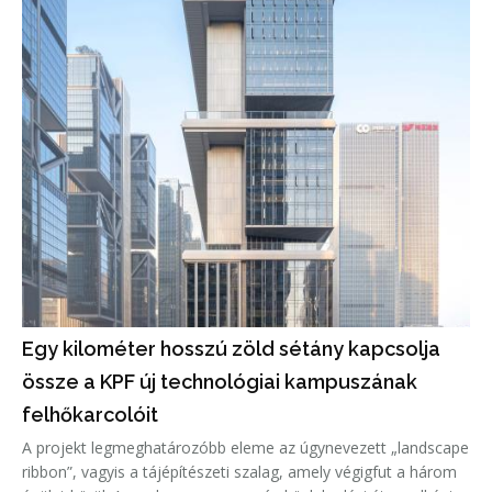
Mojave-sivatag színe
Egy kilométer hosszú zöld sétány kapcsolja
össze a KPF új technológiai kampuszának
felhőkarcolóit
A projekt legmeghatározóbb eleme az úgynevezett „landscape
ribbon”, vagyis a tájépítészeti szalag, amely végigfut a három