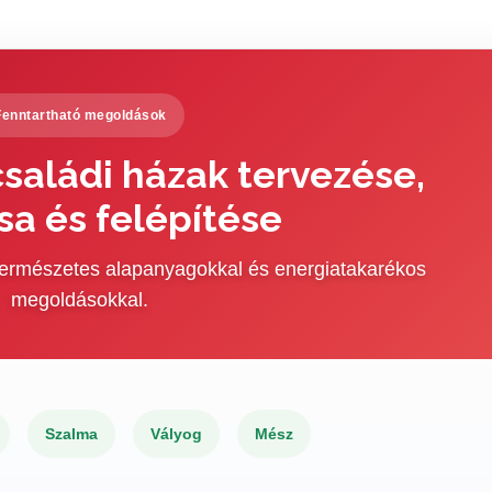
Fenntartható megoldások
saládi házak tervezése,
sa és felépítése
 természetes alapanyagokkal és energiatakarékos
megoldásokkal.
Szalma
Vályog
Mész