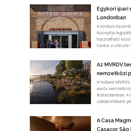
Egykori ipari
Londonban
A londoni Assembl
bizonyítja legújab
használható köz
Centre a LifeLin
Az MVRDV ter
nemzetközi p
A holland MVRDV ép
eurós nemzetközi 
Rotterdamban. A 
sziklatömbként je
A Casa Magma
Casacor São P