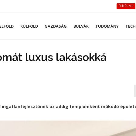
ÉPÍTÉSZET
ELFÖLD
KÜLFÖLD
GAZDASÁG
BULVÁR
TUDOMÁNY
TECH
omát luxus lakásokká
el ingatlanfejlesztőnek az addig templomként működő épülete