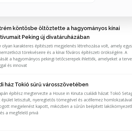
rém köntösbe öltöztette a hagyományos kínai
tívumait Peking új divatáruházában
gy olyan karakteres építészeti megjelenés létrehozása volt, amely egy
nemzetközi törekvéseire és a kínai főváros építészeti örökségére. A
tását a hagyományos pekingi tetőcserepek ihlették, amelyeket a terv
ggal és innovat
ádi ház Tokió sűrű városszövetében
pán építész megtervezte a House in Kinuta családi házat Tokió Seta
 épület letisztult, nyeregtetős tömegével és acéllemez homlokzatáva
ogott megjelenést kapott, miközben a sűrűn beépített lakókörnyezet
és a megfelelő privá