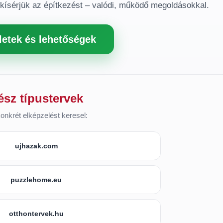
gkísérjük az építkezést – valódi, működő megoldásokkal.
letek és lehetőségek
ész típustervek
onkrét elképzelést keresel:
ujhazak.com
puzzlehome.eu
otthontervek.hu