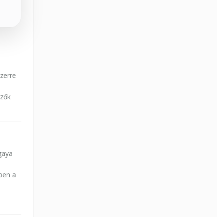
szerre
ezők
gaya
l
ben a