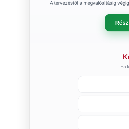
A tervezéstől a megvalósításig végi
Rész
K
Ha k