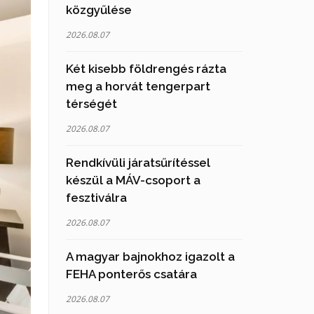
közgyűlése
2026.08.07
Két kisebb földrengés rázta
meg a horvát tengerpart
térségét
2026.08.07
Rendkívüli járatsűrítéssel
készül a MÁV-csoport a
fesztiválra
2026.08.07
A magyar bajnokhoz igazolt a
FEHA ponterős csatára
2026.08.07