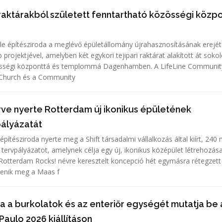
 raktárakból született fenntartható közösségi közp
e építésziroda a meglévő épületállomány újrahasznosításának erejét
b projektjével, amelyben két egykori tejipari raktárat alakított át soko
össégi központtá és templommá Dagenhamben. A LifeLine Communit
e Church és a Community
ve nyerte Rotterdam új ikonikus épületének
ályázatát
ítésziroda nyerte meg a Shift társadalmi vállalkozás által kiírt, 240 m
tervpályázatot, amelynek célja egy új, ikonikus középület létrehozás
Rotterdam Rocks! névre keresztelt koncepció hét egymásra rétegzett
lenik meg a Maas f
 a burkolatok és az enteriőr egységét mutatja be 
aulo 2026 kiállításon