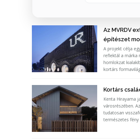
Az MVRDV ext
építészet mo
A projekt célja e
reflektál a márka 
homlokzat kialakí
kortárs formavilá
Kortárs csal
Kenta Hirayama ja
városrészében. Az
tudatosan visszaf
természetes fény 