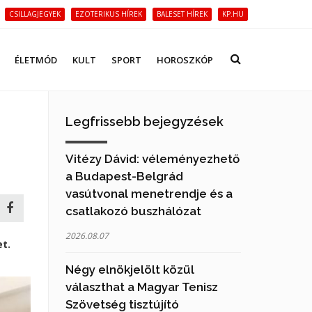
CSILLAGJEGYEK
EZOTERIKUS HÍREK
BALESET HÍREK
KP.HU
ÉLETMÓD
KULT
SPORT
HOROSZKÓP
Legfrissebb bejegyzések
Vitézy Dávid: véleményezhető
a Budapest-Belgrád
vasútvonal menetrendje és a
csatlakozó buszhálózat
2026.08.07
t.
Négy elnökjelölt közül
választhat a Magyar Tenisz
Szövetség tisztújító