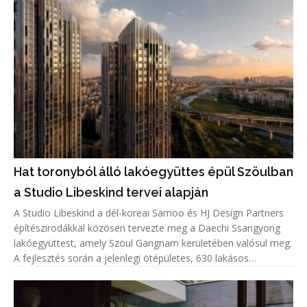
Hat toronyból álló lakóegyüttes épül Szöulban
a Studio Libeskind tervei alapján
A Studio Libeskind a dél-koreai Samoo és HJ Design Partners
építészirodákkal közösen tervezte meg a Daechi Ssangyong
lakóegyüttest, amely Szöul Gangnam kerületében valósul meg.
A fejlesztés során a jelenlegi ötépületes, 630 lakásos
lakótelepet bontják el, helyére pedig hat, legfeljebb 49
emeletes to