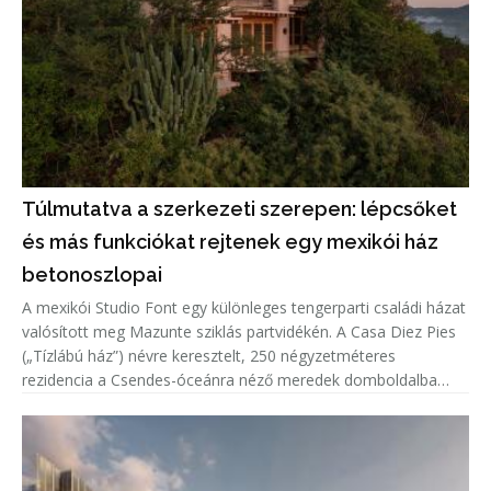
Túlmutatva a szerkezeti szerepen: lépcsőket
és más funkciókat rejtenek egy mexikói ház
betonoszlopai
A mexikói Studio Font egy különleges tengerparti családi házat
valósított meg Mazunte sziklás partvidékén. A Casa Diez Pies
(„Tízlábú ház”) névre keresztelt, 250 négyzetméteres
rezidencia a Csendes-óceánra néző meredek domboldalba
illeszkedik, miközben tíz nagyméretű, lakható betonoszlop
emeli a ter