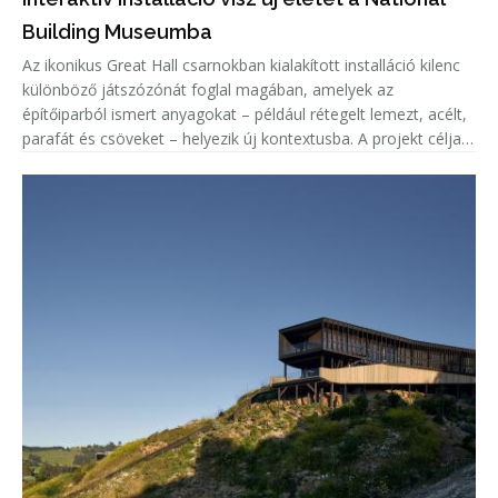
Building Museumba
Az ikonikus Great Hall csarnokban kialakított installáció kilenc
különböző játszózónát foglal magában, amelyek az
építőiparból ismert anyagokat – például rétegelt lemezt, acélt,
parafát és csöveket – helyezik új kontextusba. A projekt célja,
hogy a látogatók ne csupán használják a teret, hanem aktív