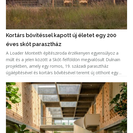
Kortárs bővítéssel kapott új életet egy 200
éves skót parasztház
A Loader Monteith építésziroda érzékenyen egyensúlyoz a
múlt és a jelen között a Skót-felföldön megvalósult Dulnain
projektben, amely egy romos, 19. századi parasztház
újjáépítésével és kortárs bővítésével teremt új otthont egy
család számára.