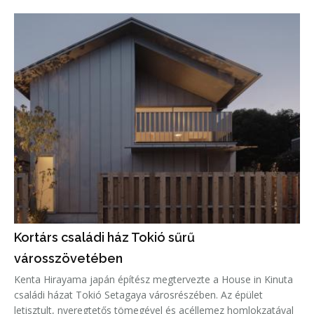
tetőcserepek ihlették, amelyeket a tervezők kortárs
formavilággal és innovat
Kortárs családi ház Tokió sűrű
városszövetében
Kenta Hirayama japán építész megtervezte a House in Kinuta
családi házat Tokió Setagaya városrészében. Az épület
letisztult, nyeregtetős tömegével és acéllemez homlokzatával