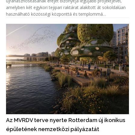
újrahasznosításának erejét bizonyítja legújabb projektjével,
amelyben két egykori tejipari raktárat alakított át sokoldalúan
használható közösségi központtá és templommá
Dagenhamben. A LifeLine Community Centre a LifeLine
Church és a Community
Az MVRDV terve nyerte Rotterdam új ikonikus
épületének nemzetközi pályázatát