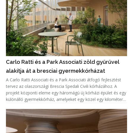
Carlo Ratti és a Park Associati zöld gyűrűvel
alakítja át a bresciai gyermekkórházat
A Carlo Ratti Associati és a Park Associati átfogó fejlesztést
tervez az olaszországi Brescia Spedali Civili kórházához. A
projekt központi eleme egy háromágú új kórházi épület és egy
különálló gyermekkórház, amelyeket egy közel egy kilométer
hosszú, parkosított „Green Ring” (Zöld Gyűrű) vesz körül.