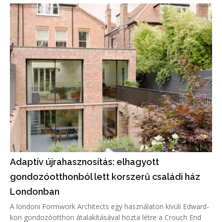
Adaptív újrahasznosítás: elhagyott
gondozóotthonból lett korszerű családi ház
Londonban
A londoni Formwork Architects egy használaton kívüli Edward-
kori gondozóotthon átalakításával hozta létre a Crouch End