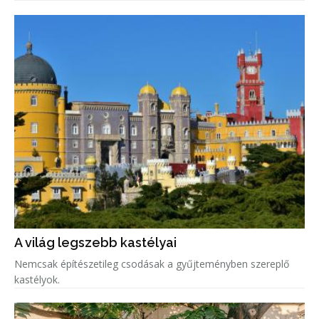
belmagasságú otthonból a Sydney Operaházra nyílik kilátás,
miközben a tervezők
A világ legszebb kastélyai
Nemcsak építészetileg csodásak a gyűjteményben szereplő
kastélyok.