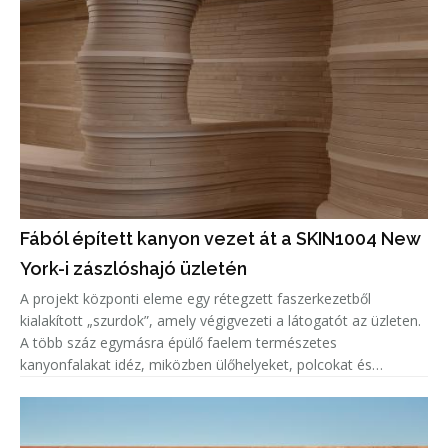
Fából épített kanyon vezet át a SKIN1004 New
York-i zászlóshajó üzletén
A projekt központi eleme egy rétegzett faszerkezetből
kialakított „szurdok”, amely végigvezeti a látogatót az üzleten.
A több száz egymásra épülő faelem természetes
kanyonfalakat idéz, miközben ülőhelyeket, polcokat és
értékesítési felületeket is integrál a térbe. A tervezők célja az
volt, hogy a má