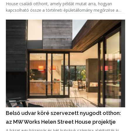
House családi otthont, amely példát mutat arra, hogyan
kapcsolható össze a történeti épületállomány megőrzése a
kortárs lakóépítészeti igényekkel. A projekt középpontjában az
adaptí
Belső udvar köré szervezett nyugodt otthon:
az MW Works Helen Street House projektje
A házat egy házaspár és két kutyájuk számára alakították ki,