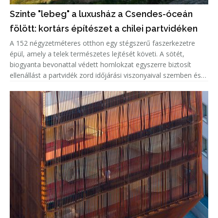
Szinte "lebeg" a luxusház a Csendes-óceán
fölött: kortárs építészet a chilei partvidéken
A 152 négyzetméteres otthon egy stégszerű faszerkezetre
épül, amely a telek természetes lejtését követi. A sötét,
biogyanta bevonattal védett homlokzat egyszerre biztosít
ellenállást a partvidék zord időjárási viszonyaival szemben és
markáns megjelenést kölcsönöz az épületnek. A kortárs külsőt
világ