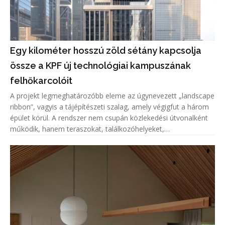
Egy kilométer hosszú zöld sétány kapcsolja
össze a KPF új technológiai kampuszának
felhőkarcolóit
A projekt legmeghatározóbb eleme az úgynevezett „landscape
ribbon”, vagyis a tájépítészeti szalag, amely végigfut a három
épület körül. A rendszer nem csupán közlekedési útvonalként
működik, hanem teraszokat, találkozóhelyeket,
étkezőzónákat, pihenőtereket és sportfunkciókat, többek
között teljes és