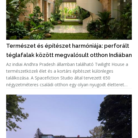
Természet és építészet harmóniája: perforált
téglafalak között megvalósult otthon Indiában
Az indiai Andhra Pradesh államban található Twilight House a
természetközeli élet és a kortárs építészet különleges
találkozása. A Spacefiction Studio által tervezett 650
négyzetméteres családi otthon egy olyan nyugodt életteret
hoz létre, ahol az épített környezet, a növényzet, a fény és a
természe