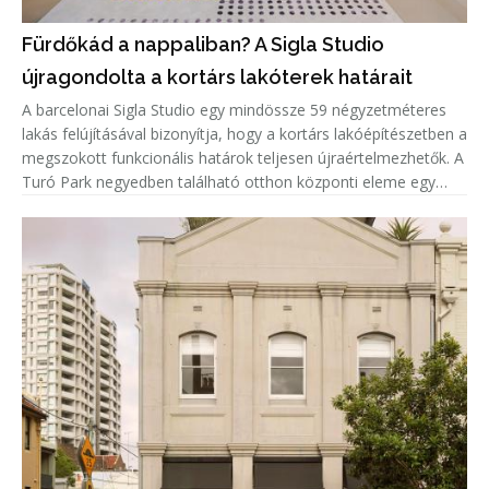
Fürdőkád a nappaliban? A Sigla Studio
újragondolta a kortárs lakóterek határait
A barcelonai Sigla Studio egy mindössze 59 négyzetméteres
lakás felújításával bizonyítja, hogy a kortárs lakóépítészetben a
megszokott funkcionális határok teljesen újraértelmezhetők. A
Turó Park negyedben található otthon központi eleme egy
zöld kerámiaburkolatú fürdőkád, amely nem a fürdőszobában,