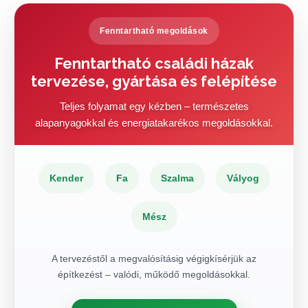
Fenntartható megoldások
Fenntartható családi házak
tervezése, gyártása és felépítése
Teljes folyamat egy kézben – természetes
alapanyagokkal és energiatakarékos megoldásokkal.
Kender
Fa
Szalma
Vályog
Mész
A tervezéstől a megvalósításig végigkísérjük az
építkezést – valódi, működő megoldásokkal.