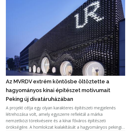
Az MVRDV extrém köntösbe öltöztette a
hagyományos kínai építészet motívumait
Peking új divatáruházában
A projekt célja egy olyan karakteres építészeti megjelenés
létrehozása volt, amely egyszerre reflektál a márka
nemzetközi törekvéseire és a kínai főváros építészeti
örökségére. A homlokzat kialakítását a hagyományos pekingi