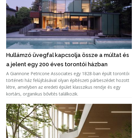
Hullámzó üvegfal kapcsolja össze a múltat és
a jelent egy 200 éves torontói házban
A Giannone Petricone Associates egy 1828-ban épült torontói
történeti ház felújításával olyan építészeti párbeszédet hozott
létre, amelyben az eredeti épület klasszikus rendje és egy
kortárs, organikus bővítés találkozik.