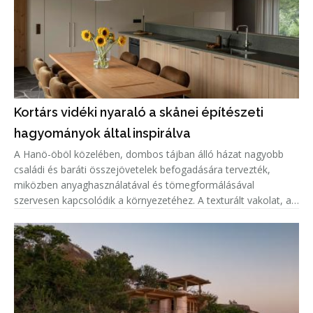
Kortárs vidéki nyaraló a skånei építészeti
hagyományok által inspirálva
A Hanö-öböl közelében, dombos tájban álló házat nagyobb
családi és baráti összejövetelek befogadására tervezték,
miközben anyaghasználatával és tömegformálásával
szervesen kapcsolódik a környezetéhez. A texturált vakolat, a
cinklemez tető és a fenyőfa részletek a helyi építészeti
hagyományokra, vala