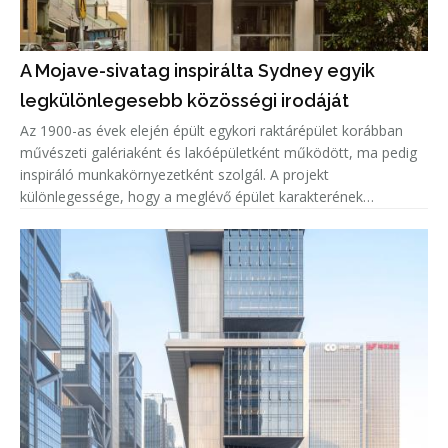
A Mojave-sivatag inspirálta Sydney egyik
legkülönlegesebb közösségi irodáját
Az 1900-as évek elején épült egykori raktárépület korábban
művészeti galériaként és lakóépületként működött, ma pedig
inspiráló munkakörnyezetként szolgál. A projekt
különlegessége, hogy a meglévő épület karakterének
megőrzése mellett teljesen új belső világ született, amelyet a
Mojave-sivatag színe