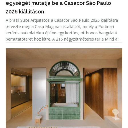
egységét mutatja be a Casacor São Paulo
2026 kiállításon
A brazil Suite Arquitetos a Casacor São Paulo 2026 kiállításra
tervezte meg a Casa Magma installációt, amely a Portinari
kerámiaburkolatokra építve egy kortárs, otthonos hangulatú
bemutatóteret hoz létre. A 215 négyzetméteres tér a Mind and
Heart tematikáját követve nem csupán a burkolatok sokoldalú