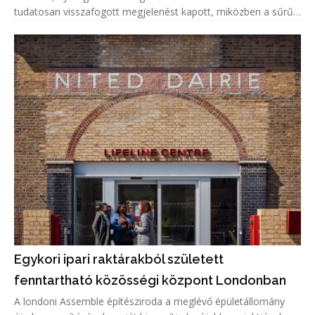
tudatosan visszafogott megjelenést kapott, miközben a sűrűn
beépített lakókörnyezetben a természetes fény és a megfelelő
privá
Egykori ipari raktárakból született
fenntartható közösségi központ Londonban
A londoni Assemble építésziroda a meglévő épületállomány