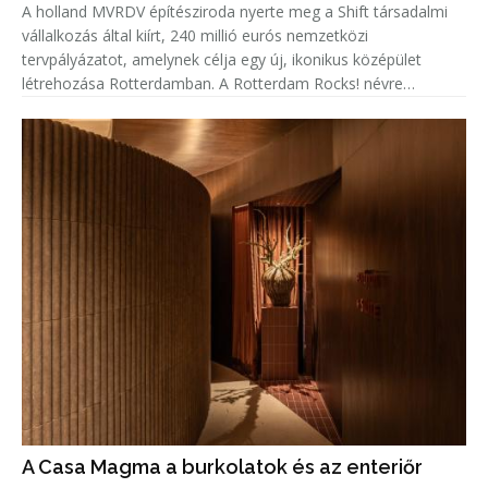
A holland MVRDV építésziroda nyerte meg a Shift társadalmi
vállalkozás által kiírt, 240 millió eurós nemzetközi
tervpályázatot, amelynek célja egy új, ikonikus középület
létrehozása Rotterdamban. A Rotterdam Rocks! névre
keresztelt koncepció hét egymásra rétegzett sziklatömbként
jelenik meg a Maas f
A Casa Magma a burkolatok és az enteriőr