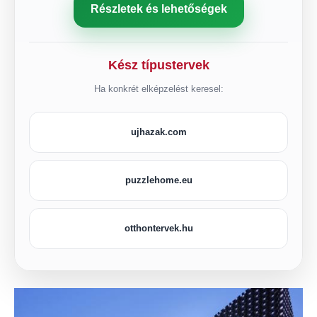
Részletek és lehetőségek
Kész típustervek
Ha konkrét elképzelést keresel:
ujhazak.com
puzzlehome.eu
otthontervek.hu