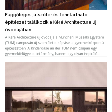
Függőleges játszótér és fenntartható
építészet találkozik a Kéré Architecture új
óvodájában
A Kéré Architecture új óvodája a Müncheni Műszaki Egyetem
(TUM) campusán új szemléletet képvisel a gyermekközpontú
építészetben. A Kinderoase an der TUM nem csupán egy
gyermekfelügyeleti intézmény, hanem egy olyan inspiráló
közösségi tér, amely a játékot, a mozgást és a tanulást állítja
az építészet