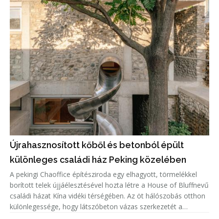
Újrahasznosított kőből és betonból épült
különleges családi ház Peking közelében
A pekingi Chaoffice építésziroda egy elhagyott, törmelékkel
borított telek újjáélesztésével hozta létre a House of Bluffnevű
családi házat Kína vidéki térségében. Az öt hálószobás otthon
különlegessége, hogy látszóbeton vázas szerkezetét a
helyszínen talált, újrahasznosított kövekkel töltötték ki, í