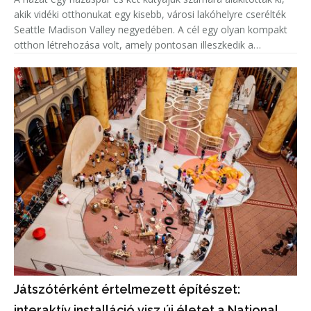
akik vidéki otthonukat egy kisebb, városi lakóhelyre cserélték
Seattle Madison Valley negyedében. A cél egy olyan kompakt
otthon létrehozása volt, amely pontosan illeszkedik a
tulajdonosok életmódjához, miközben megőrzi a magánélet
és a te
Játszótérként értelmezett építészet:
interaktív installáció visz új életet a National