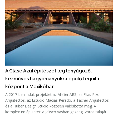
A Clase Azul építészetileg lenyűgöző,
kézműves hagyományokra épülő tequila-
központja Mexikóban
A 2017-ben indult projektet az Atelier ARS, az Elías Rizo
Arquitectos, az Estudio Macías Peredo, a Tacher Arquitectos
és a Huber Design Studio közösen valósította meg. A
komplexum épületeit a Jalisco vasban gazdag, vörös talaját
idéző anyagok, mint tégla, pigmentált beton és vörös