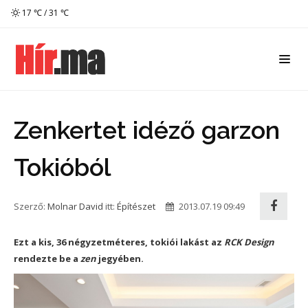
17 ℃ / 31 ℃
Zenkertet idéző garzon
Tokióból
Szerző:
Molnar David
itt:
Építészet
2013.07.19 09:49
Ezt a kis, 36 négyzetméteres, tokiói lakást az
RCK Design
rendezte be a
zen
jegyében.