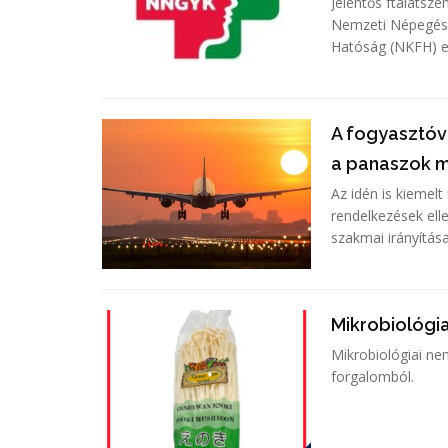
Jelentős ftalátsz
Nemzeti Népegész
Hatóság (NKFH) eg
A fogyasztóv
a panaszok m
Az idén is kiemel
rendelkezések el
szakmai irányítás
Mikrobiológi
Mikrobiológiai ne
forgalomból.