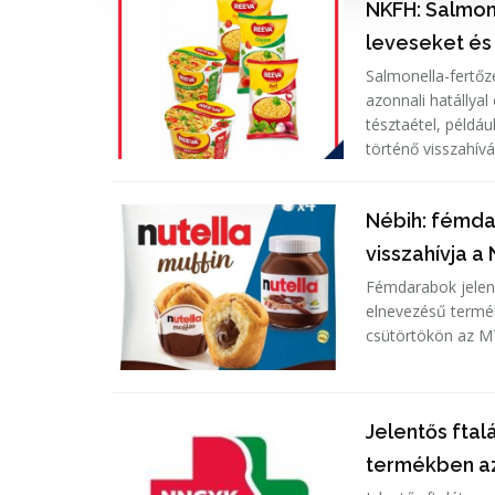
NKFH: Salmone
leveseket és
Salmonella-fertő
azonnali hatállyal
tésztaétel, példáu
történő visszahívá
Nébih: fémda
visszahívja 
Fémdarabok jelenl
elnevezésű termék
csütörtökön az MT
Jelentős ftal
termékben a