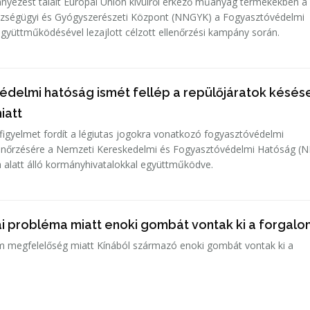
ennyezést talált Európai Unión kívülről érkező műanyag termékekben a
ségügyi és Gyógyszerészeti Központ (NNGYK) a Fogyasztóvédelmi
yüttműködésével lezajlott célzott ellenőrzési kampány során.
édelmi hatóság ismét fellép a repülőjáratok késése
iatt
t figyelmet fordít a légiutas jogokra vonatkozó fogyasztóvédelmi
lenőrzésére a Nemzeti Kereskedelmi és Fogyasztóvédelmi Hatóság (
a alatt álló kormányhivatalokkal együttműködve.
ai probléma miatt enoki gombát vontak ki a forgal
m megfelelőség miatt Kínából származó enoki gombát vontak ki a