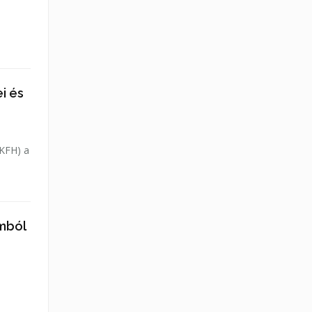
i és
NKFH) a
omból