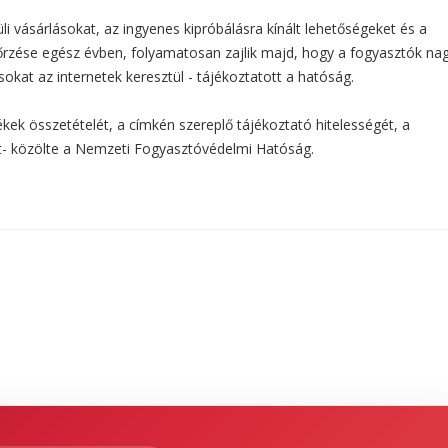
üli vásárlásokat, az ingyenes kipróbálásra kínált lehetőségeket és a
enőrzése egész évben, folyamatosan zajlik majd, hogy a fogyasztók n
kat az internetek keresztül - tájékoztatott a hatóság.
kek összetételét, a címkén szereplő tájékoztató hitelességét, a
t- közölte a Nemzeti Fogyasztóvédelmi Hatóság.