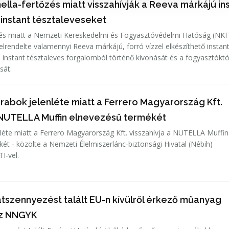
lla-fertőzés miatt visszahívják a Reeva márkájú in
 instant tésztaleveseket
zés miatt a Nemzeti Kereskedelmi és Fogyasztóvédelmi Hatóság (NK
 elrendelte valamennyi Reeva márkájú, forró vízzel elkészíthető instan
l instant tésztaleves forgalomból történő kivonását és a fogyasztóktó
sát.
rabok jelenléte miatt a Ferrero Magyarország Kft.
a NUTELLA Muffin elnevezésű termékét
éte miatt a Ferrero Magyarország Kft. visszahívja a NUTELLA Muffin
ét - közölte a Nemzeti Élelmiszerlánc-biztonsági Hivatal (Nébih)
I-vel.
átszennyezést talált EU-n kívülről érkező műanyag
z NNGYK