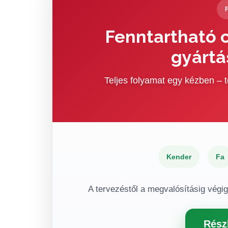
Fenntartható c
gyártá
Teljes folyamat egy kézben –
Kender
Fa
A tervezéstől a megvalósításig végi
Rész