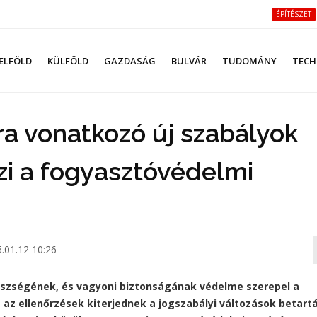
ÉPÍTÉSZET
ELFÖLD
KÜLFÖLD
GAZDASÁG
BULVÁR
TUDOMÁNY
TECH
a vonatkozó új szabályok
rzi a fogyasztóvédelmi
.01.12 10:26
észségének, és vagyoni biztonságának védelme szerepel a
az ellenőrzések kiterjednek a jogszabályi változások betart