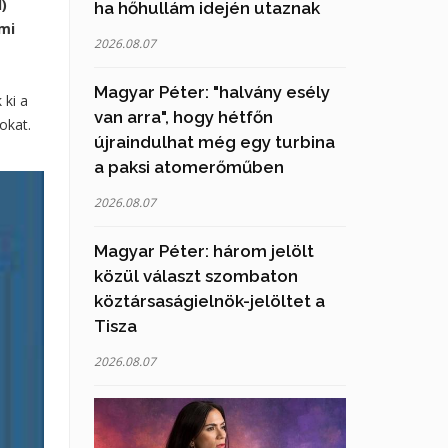
)
ha hőhullám idején utaznak
lmi
2026.08.07
Magyar Péter: "halvány esély
 ki a
van arra", hogy hétfőn
okat.
újraindulhat még egy turbina
a paksi atomerőműben
2026.08.07
Magyar Péter: három jelölt
közül választ szombaton
köztársaságielnök-jelöltet a
Tisza
2026.08.07