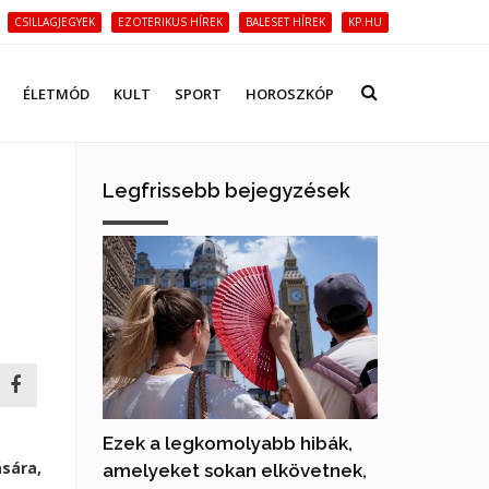
CSILLAGJEGYEK
EZOTERIKUS HÍREK
BALESET HÍREK
KP.HU
ÉLETMÓD
KULT
SPORT
HOROSZKÓP
Legfrissebb bejegyzések
Ezek a legkomolyabb hibák,
ására,
amelyeket sokan elkövetnek,