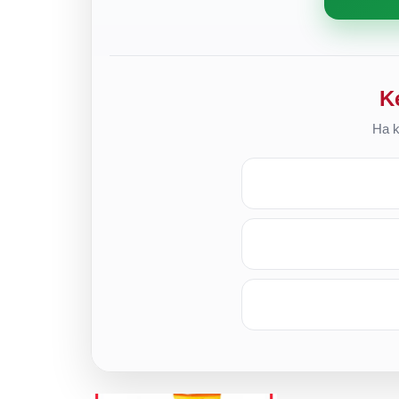
K
Ha k