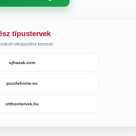
ész típustervek
onkrét elképzelést keresel:
ujhazak.com
puzzlehome.eu
otthontervek.hu