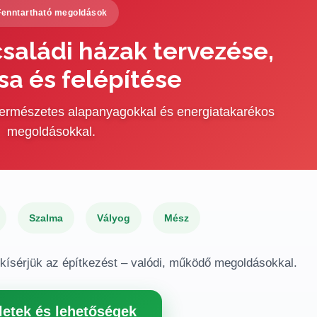
Fenntartható megoldások
saládi házak tervezése,
sa és felépítése
 természetes alapanyagokkal és energiatakarékos
megoldásokkal.
Szalma
Vályog
Mész
gkísérjük az építkezést – valódi, működő megoldásokkal.
letek és lehetőségek