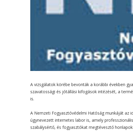
A vizsgálatok körébe bevonták a korábbi években gyakra
szavatossági és jótállási kifogások intézését, a term
is.
A Nemzeti Fogyasztóvédelmi Hatóság munkáját az idén
úgynevezett internetes labor is, amely professzionális
szabálysértő, és fogyasztókat megtévesztő honlapok