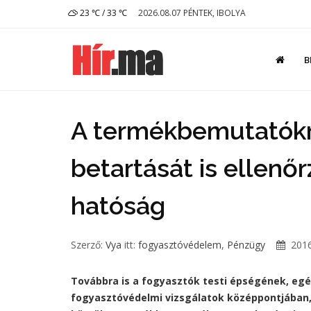
23 ℃ / 33 ℃
2026.08.07 PÉNTEK, IBOLYA
B
A termékbemutatókr
betartását is ellenő
hatóság
Szerző:
Vya
itt:
fogyasztóvédelem
,
Pénzügy
2016
Továbbra is a fogyasztók testi épségének, eg
fogyasztóvédelmi vizsgálatok középpontjában, 