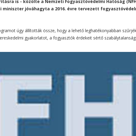
tásra is - közölte a Nemzeti Fogyasztóvédelmi Hatóság (NFH
i miniszter jóváhagyta a 2016. évre tervezett fogyasztóvéde
rogramot úgy állították össze, hogy a lehető leghatékonyabban szűrjék
kereskedelmi gyakorlatot, a fogyasztók érdekeit sértő szabálytalanság