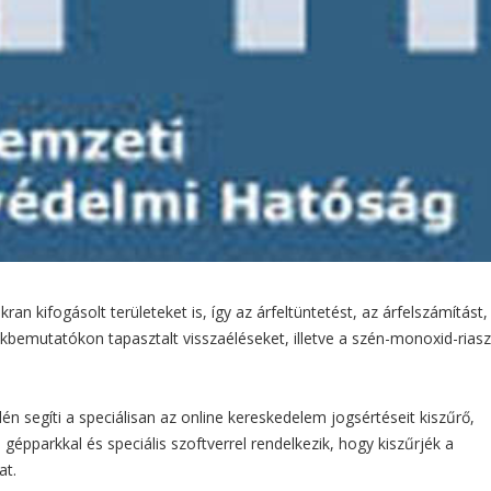
n kifogásolt területeket is, így az árfeltüntetést, az árfelszámítást,
ékbemutatókon tapasztalt visszaéléseket, illetve a szén-monoxid-rias
 segíti a speciálisan az online kereskedelem jogsértéseit kiszűrő,
 gépparkkal és speciális szoftverrel rendelkezik, hogy kiszűrjék a
at.