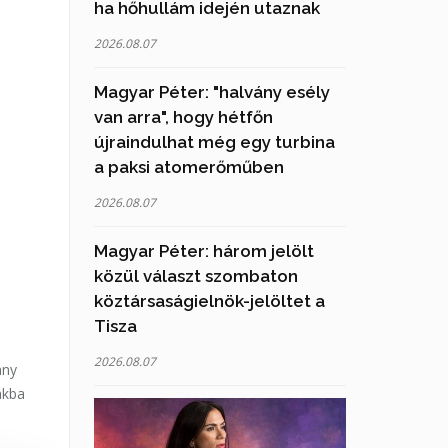
ha hőhullám idején utaznak
2026.08.07
Magyar Péter: "halvány esély
van arra", hogy hétfőn
újraindulhat még egy turbina
a paksi atomerőműben
2026.08.07
Magyar Péter: három jelölt
közül választ szombaton
köztársaságielnök-jelöltet a
Tisza
2026.08.07
ány
akba