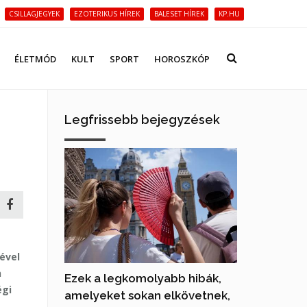
CSILLAGJEGYEK
EZOTERIKUS HÍREK
BALESET HÍREK
KP.HU
ÉLETMÓD
KULT
SPORT
HOROSZKÓP
Legfrissebb bejegyzések
ével
n
Ezek a legkomolyabb hibák,
égi
amelyeket sokan elkövetnek,