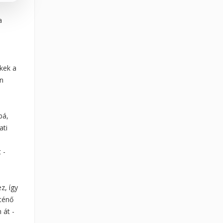
a
kek a
n
bá,
ati
 -
z, így
ténő
 át -