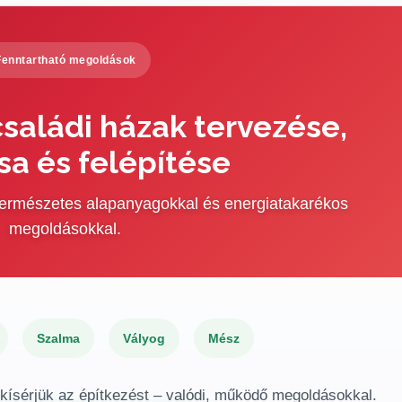
Fenntartható megoldások
saládi házak tervezése,
sa és felépítése
 természetes alapanyagokkal és energiatakarékos
megoldásokkal.
Szalma
Vályog
Mész
gkísérjük az építkezést – valódi, működő megoldásokkal.