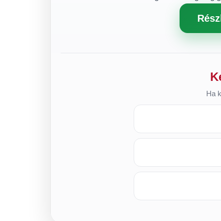
Rész
K
Ha k