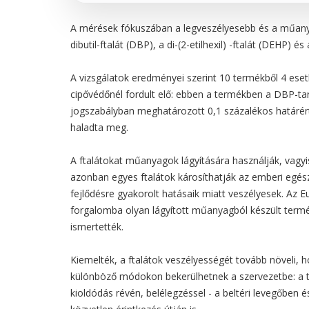
A mérések fókuszában a legveszélyesebb és a műanyag
dibutil-ftalát (DBP), a di-(2-etilhexil) -ftalát (DEHP) és 
A vizsgálatok eredményei szerint 10 termékből 4 eset
cipővédőnél fordult elő: ebben a termékben a DBP-tar
jogszabályban meghatározott 0,1 százalékos határé
haladta meg.
A ftalátokat műanyagok lágyítására használják, vagy
azonban egyes ftalátok károsíthatják az emberi egé
fejlődésre gyakorolt hatásaik miatt veszélyesek. A
forgalomba olyan lágyított műanyagból készült termé
ismertették.
Kiemelték, a ftalátok veszélyességét tovább növeli,
különböző módokon bekerülhetnek a szervezetbe: a t
kioldódás révén, belélegzéssel - a beltéri levegőben 