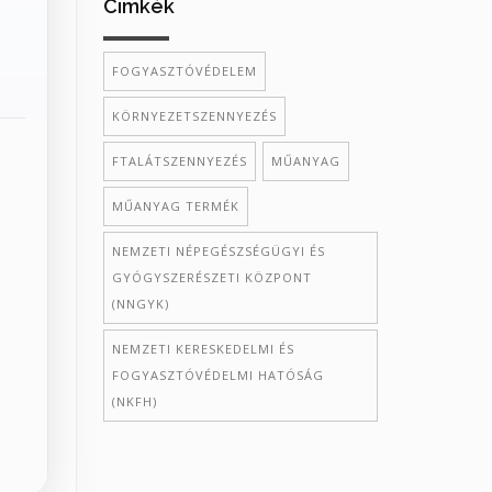
Cimkék
FOGYASZTÓVÉDELEM
KÖRNYEZETSZENNYEZÉS
FTALÁTSZENNYEZÉS
MŰANYAG
MŰANYAG TERMÉK
NEMZETI NÉPEGÉSZSÉGÜGYI ÉS
GYÓGYSZERÉSZETI KÖZPONT
(NNGYK)
NEMZETI KERESKEDELMI ÉS
FOGYASZTÓVÉDELMI HATÓSÁG
(NKFH)