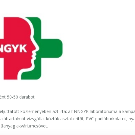
ént 50-50 darabot.
eljuttatott közleményében azt írta: az NNGYK laboratóriuma a kamp
áttartalmát vizsgálta, köztük asztalterítőt, PVC-padlóburkolatot, ny
 műanyag akváriumcsövet.