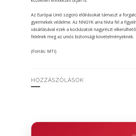
közvetlen érintkezés útján is.
Az Európai Unió szigorú előírásokat támaszt a forg
gyermekek védelme. Az NNGYK arra hívta fel a figyel
vásárlásával ezek a kockázatok nagyrészt elkerülhető
felelnek meg az uniós biztonsági követelményeknek.
(Forrás: MTI)
HOZZÁSZÓLÁSOK