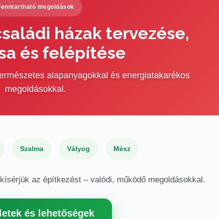
Fenntartható megoldások
saládi házak tervezése,
sa és felépítése
 természetes alapanyagokkal és energiatakarékos
megoldásokkal.
Szalma
Vályog
Mész
gkísérjük az építkezést – valódi, működő megoldásokkal.
letek és lehetőségek