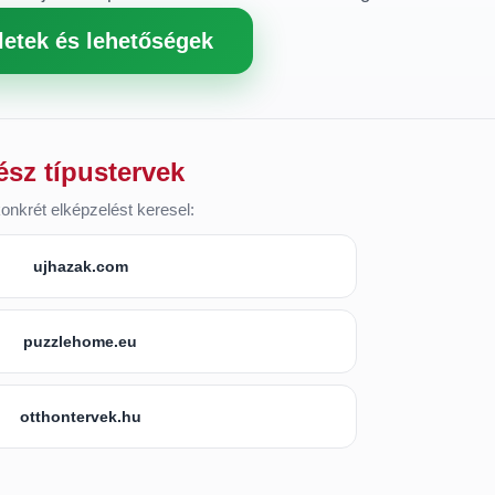
letek és lehetőségek
ész típustervek
onkrét elképzelést keresel:
ujhazak.com
puzzlehome.eu
otthontervek.hu