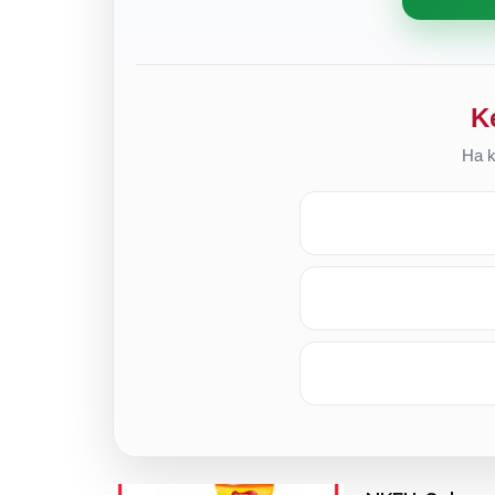
K
Ha k