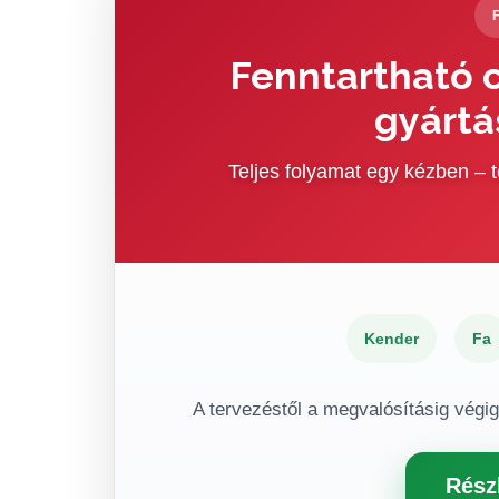
Fenntartható c
gyártá
Teljes folyamat egy kézben –
Kender
Fa
A tervezéstől a megvalósításig végi
Rész