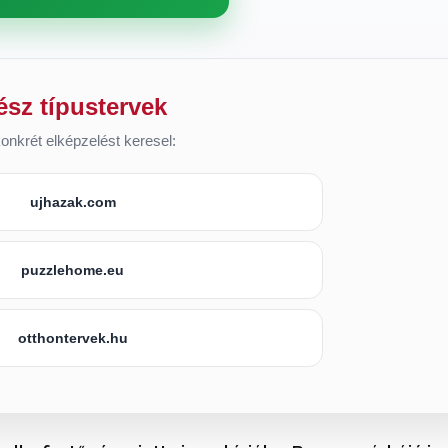
ész típustervek
onkrét elképzelést keresel:
ujhazak.com
puzzlehome.eu
otthontervek.hu