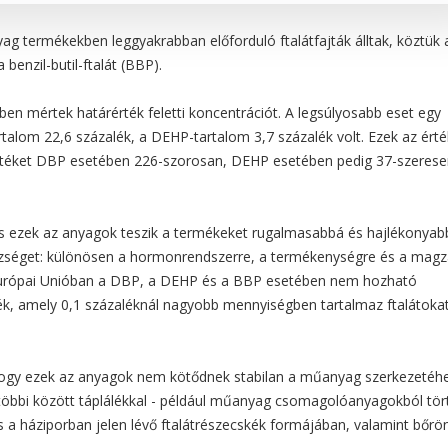
 termékekben leggyakrabban előforduló ftalátfajták álltak, köztük 
a benzil-butil-ftalát (BBP).
ben mértek határérték feletti koncentrációt. A legsúlyosabb eset egy
talom 22,6 százalék, a DEHP-tartalom 3,7 százalék volt. Ezek az érté
rtéket DBP esetében 226-szorosan, DEHP esetében pedig 37-szerese
is ezek az anyagok teszik a termékeket rugalmasabbá és hajlékonyab
szséget: különösen a hormonrendszerre, a termékenységre és a magz
z Európai Unióban a DBP, a DEHP és a BBP esetében nem hozható
k, amely 0,1 százaléknál nagyobb mennyiségben tartalmaz ftalátokat
 hogy ezek az anyagok nem kötődnek stabilan a műanyag szerkezetéhe
öbbi között táplálékkal - például műanyag csomagolóanyagokból tör
és a háziporban jelen lévő ftalátrészecskék formájában, valamint bőrön