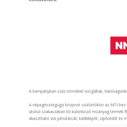
A kampányban száz terméket vizsgáltak, hatóságonk
A népegészségügyi központ csütörtökön az MTI-hez 
utolsó szakaszában tíz különböző műanyag termék ftal
akasztható vízi pénztárcát, kádkilépőt, cipővédőt és