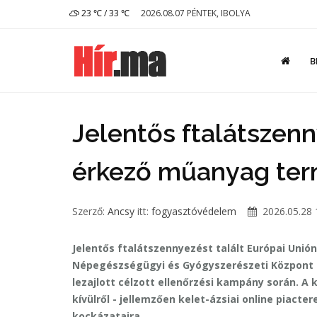
23 ℃ / 33 ℃
2026.08.07 PÉNTEK, IBOLYA
B
Jelentős ftalátszenn
érkező műanyag te
Szerző:
Ancsy
itt:
fogyasztóvédelem
2026.05.28 
Jelentős ftalátszennyezést talált Európai Uni
Népegészségügyi és Gyógyszerészeti Központ
lezajlott célzott ellenőrzési kampány során. A 
kívülről - jellemzően kelet-ázsiai online piac
kockázataira.