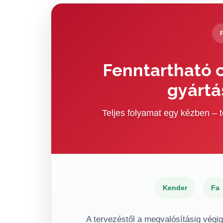
Fenntartható c
gyártá
Teljes folyamat egy kézben –
Kender
Fa
A tervezéstől a megvalósításig végi