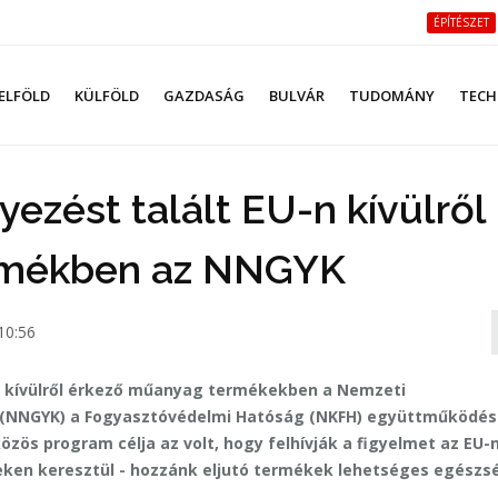
ÉPÍTÉSZET
ELFÖLD
KÜLFÖLD
GAZDASÁG
BULVÁR
TUDOMÁNY
TECH
yezést talált EU-n kívülről
rmékben az NNGYK
10:56
ón kívülről érkező műanyag termékekben a Nemzeti
 (NNGYK) a Fogyasztóvédelmi Hatóság (NKFH) együttműködés
közös program célja az volt, hogy felhívják a figyelmet az EU-
tereken keresztül - hozzánk eljutó termékek lehetséges egészs