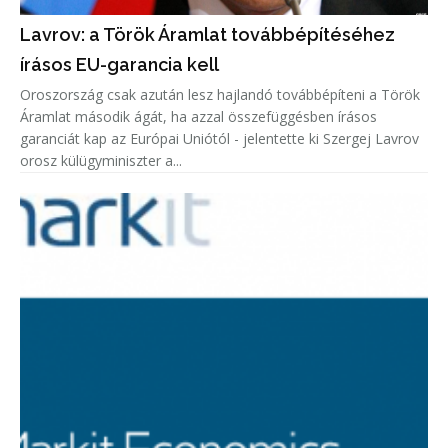
Lavrov: a Török Áramlat továbbépítéséhez
írásos EU-garancia kell
Oroszország csak azután lesz hajlandó továbbépíteni a Török
Áramlat második ágát, ha azzal összefüggésben írásos
garanciát kap az Európai Uniótól - jelentette ki Szergej Lavrov
orosz külügyminiszter a...