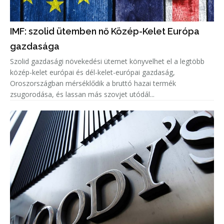
IMF: szolid ütemben nő Közép-Kelet Európa
gazdasága
Szolid gazdasági növekedési ütemet könyvelhet el a legtöbb
közép-kelet európai és dél-kelet-európai gazdaság,
Oroszországban mérséklődik a bruttó hazai termék
zsugorodása, és lassan más szovjet utódál...