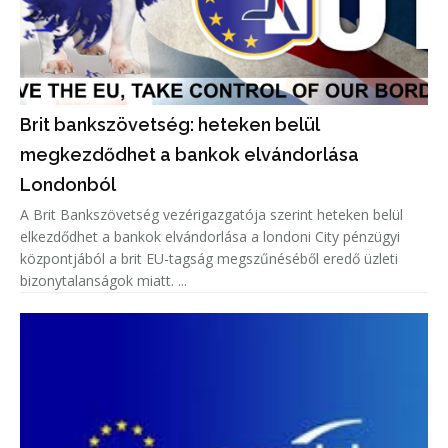
Brit bankszövetség: heteken belül
megkezdődhet a bankok elvándorlása
Londonból
A Brit Bankszövetség vezérigazgatója szerint heteken belül
elkezdődhet a bankok elvándorlása a londoni City pénzügyi
központjából a brit EU-tagság megszűnéséből eredő üzleti
bizonytalanságok miatt. ...