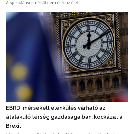
A spekulánsok nélkül nem élet az élet.
EBRD: mérsékelt élénkülés várható az
átalakuló térség gazdaságaiban, kockázat a
Brexit