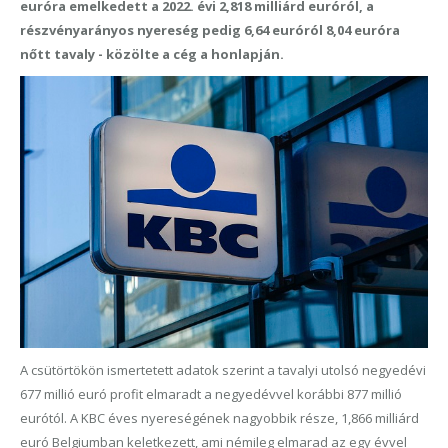
euróra emelkedett a 2022. évi 2,818 milliárd euróról, a
részvényarányos nyereség pedig 6,64 euróról 8,04 euróra
nőtt tavaly - közölte a cég a honlapján.
A csütörtökön ismertetett adatok szerint a tavalyi utolsó negyedévi
677 millió euró profit elmaradt a negyedévvel korábbi 877 millió
eurótól. A KBC éves nyereségének nagyobbik része, 1,866 milliárd
euró Belgiumban keletkezett, ami némileg elmarad az egy évvel