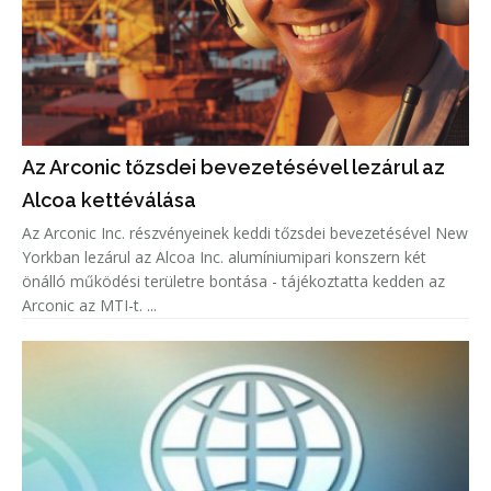
Az Arconic tőzsdei bevezetésével lezárul az
Alcoa kettéválása
Az Arconic Inc. részvényeinek keddi tőzsdei bevezetésével New
Yorkban lezárul az Alcoa Inc. alumíniumipari konszern két
önálló működési területre bontása - tájékoztatta kedden az
Arconic az MTI-t. ...