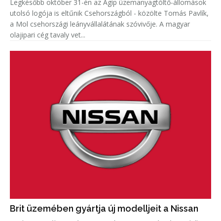
Legkésőbb október 31-én az Agip üzemanyagtöltő-állomások
utolsó logója is eltűnik Csehországból - közölte Tomás Pavlík,
a Mol csehországi leányvállalátának szóvivője. A magyar
olajipari cég tavaly vet...
Brit üzemében gyártja új modelljeit a Nissan