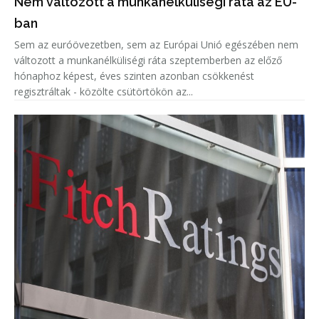
Nem változott a munkanélküliségi ráta az EU-
ban
Sem az euróövezetben, sem az Európai Unió egészében nem
változott a munkanélküliségi ráta szeptemberben az előző
hónaphoz képest, éves szinten azonban csökkenést
regisztráltak - közölte csütörtökön az...