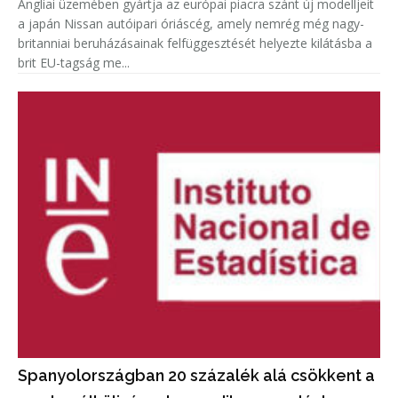
Angliai üzemében gyártja az európai piacra szánt új modelljeit
a japán Nissan autóipari óriáscég, amely nemrég még nagy-
britanniai beruházásainak felfüggesztését helyezte kilátásba a
brit EU-tagság me...
Spanyolországban 20 százalék alá csökkent a