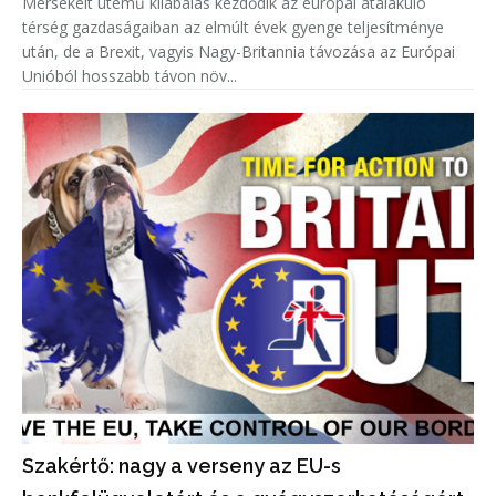
Mérsékelt ütemű kilábalás kezdődik az európai átalakuló
térség gazdaságaiban az elmúlt évek gyenge teljesítménye
után, de a Brexit, vagyis Nagy-Britannia távozása az Európai
Unióból hosszabb távon növ...
Szakértő: nagy a verseny az EU-s