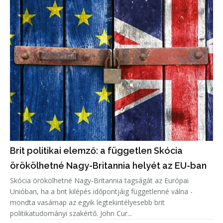
Brit politikai elemző: a független Skócia
örökölhetné Nagy-Britannia helyét az EU-ban
Skócia örökölhetné Nagy-Britannia tagságát az Európai
Unióban, ha a brit kilépés időpontjáig függetlenné válna -
mondta vasárnap az egyik legtekintélyesebb brit
politikatudományi szakértő. John Cur...