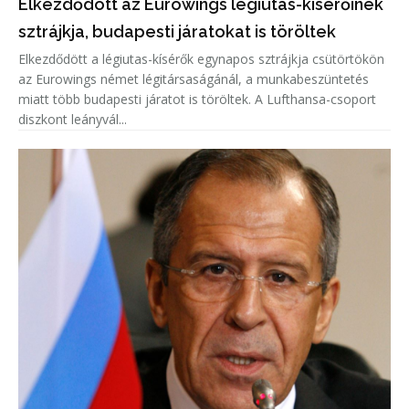
Elkezdődött az Eurowings légiutas-kísérőinek
sztrájkja, budapesti járatokat is töröltek
Elkezdődött a légiutas-kísérők egynapos sztrájkja csütörtökön
az Eurowings német légitársaságánál, a munkabeszüntetés
miatt több budapesti járatot is töröltek. A Lufthansa-csoport
diszkont leányvál...