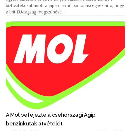
biztosítékokat adott a japán járműipari óriáscégnek arra, hogy
a brit EU-tagság megszűnése...
A Mol befejezte a csehországi Agip
benzinkutak átvételét