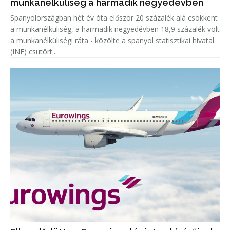
munkanélküliség a harmadik negyedévben
Spanyolországban hét év óta először 20 százalék alá csökkent
a munkanélküliség, a harmadik negyedévben 18,9 százalék volt
a munkanélküliségi ráta - közölte a spanyol statisztikai hivatal
(INE) csütört...