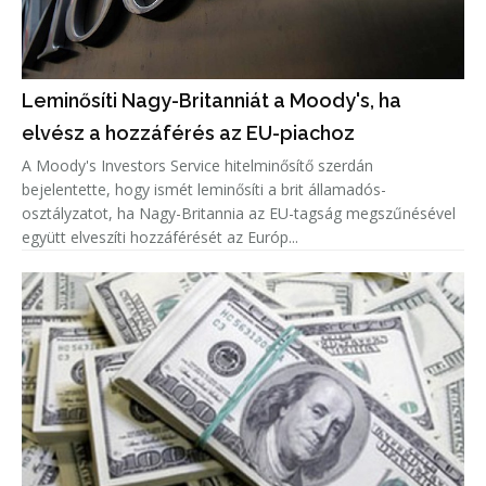
Leminősíti Nagy-Britanniát a Moody's, ha
elvész a hozzáférés az EU-piachoz
A Moody's Investors Service hitelminősítő szerdán
bejelentette, hogy ismét leminősíti a brit államadós-
osztályzatot, ha Nagy-Britannia az EU-tagság megszűnésével
együtt elveszíti hozzáférését az Európ...