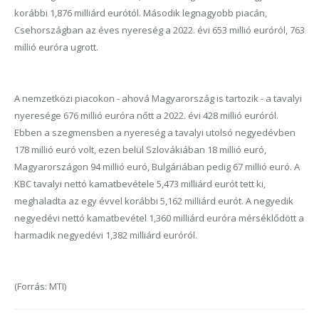
korábbi 1,876 milliárd eurótól. Második legnagyobb piacán,
Csehországban az éves nyereség a 2022. évi 653 millió euróról, 763
millió euróra ugrott.
A nemzetközi piacokon - ahová Magyarország is tartozik - a tavalyi
nyeresége 676 millió euróra nőtt a 2022. évi 428 millió euróról.
Ebben a szegmensben a nyereség a tavalyi utolsó negyedévben
178 millió euró volt, ezen belül Szlovákiában 18 millió euró,
Magyarországon 94 millió euró, Bulgáriában pedig 67 millió euró. A
KBC tavalyi nettó kamatbevétele 5,473 milliárd eurót tett ki,
meghaladta az egy évvel korábbi 5,162 milliárd eurót. A negyedik
negyedévi nettó kamatbevétel 1,360 milliárd euróra mérséklődött a
harmadik negyedévi 1,382 milliárd euróról.
(Forrás: MTI)