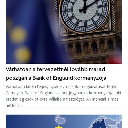
Várhatóan a tervezettnél tovább marad
posztján a Bank of England kormányzója
Várhatóan kitölti teljes, nyolc évre szóló megbízatását Mark
Carney, a Bank of England - a brit jegybank - kormányzója, aki
eredetileg csak öt évre vállalta a tisztséget. A Financial Times
hétfői b...