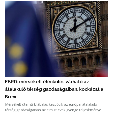
EBRD: mérsékelt élénkülés várható az
átalakuló térség gazdaságaiban, kockázat a
Brexit
Mérsékelt ütemű kilábalás kezdődik az európai átalakuló
térség gazdaságaiban az elmúlt évek gyenge teljesítménye