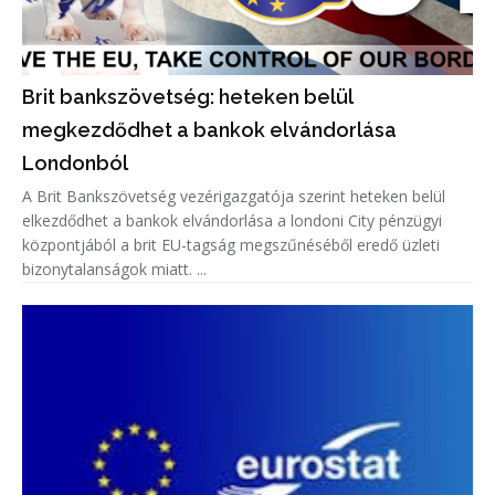
Brit bankszövetség: heteken belül
megkezdődhet a bankok elvándorlása
Londonból
A Brit Bankszövetség vezérigazgatója szerint heteken belül
elkezdődhet a bankok elvándorlása a londoni City pénzügyi
központjából a brit EU-tagság megszűnéséből eredő üzleti
bizonytalanságok miatt. ...