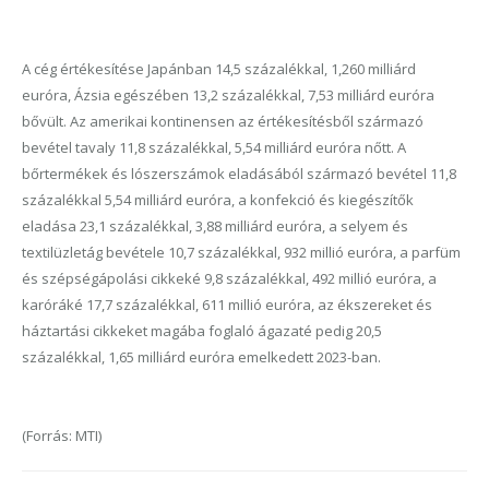
A cég értékesítése Japánban 14,5 százalékkal, 1,260 milliárd
euróra, Ázsia egészében 13,2 százalékkal, 7,53 milliárd euróra
bővült. Az amerikai kontinensen az értékesítésből származó
bevétel tavaly 11,8 százalékkal, 5,54 milliárd euróra nőtt. A
bőrtermékek és lószerszámok eladásából származó bevétel 11,8
százalékkal 5,54 milliárd euróra, a konfekció és kiegészítők
eladása 23,1 százalékkal, 3,88 milliárd euróra, a selyem és
textilüzletág bevétele 10,7 százalékkal, 932 millió euróra, a parfüm
és szépségápolási cikkeké 9,8 százalékkal, 492 millió euróra, a
karóráké 17,7 százalékkal, 611 millió euróra, az ékszereket és
háztartási cikkeket magába foglaló ágazaté pedig 20,5
százalékkal, 1,65 milliárd euróra emelkedett 2023-ban.
(Forrás: MTI)