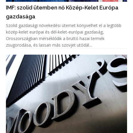
IMF: szolid ütemben nő Közép-Kelet Európa
gazdasága
Szolid gazdasági növekedési ütemet könyvelhet el a legtöbb
közép-kelet európai és dél-kelet-európai gazdaság,
Oroszországban mérséklődik a bruttó hazai termék
zsugorodása, és lassan más szovjet utódál...