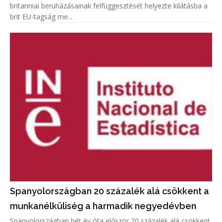
britanniai beruházásainak felfüggesztését helyezte kilátásba a
brit EU-tagság me...
Spanyolországban 20 százalék alá csökkent a
munkanélküliség a harmadik negyedévben
Spanyolországban hét év óta először 20 százalék alá csökkent