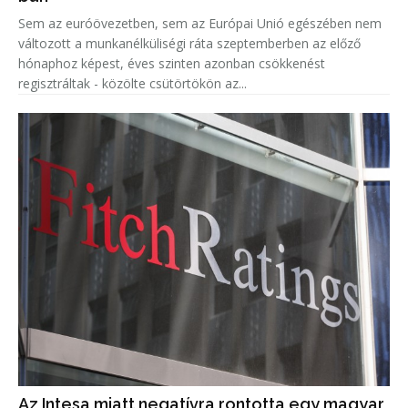
Sem az euróövezetben, sem az Európai Unió egészében nem
változott a munkanélküliségi ráta szeptemberben az előző
hónaphoz képest, éves szinten azonban csökkenést
regisztráltak - közölte csütörtökön az...
Az Intesa miatt negatívra rontotta egy magyar