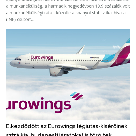
a munkanélküliség, a harmadik negyedévben 18,9 százalék volt
a munkanélküliségi ráta - közölte a spanyol statisztikai hivatal
(INE) csütört...
Elkezdődött az Eurowings légiutas-kísérőinek
sztrájkja, budapesti járatokat is töröltek