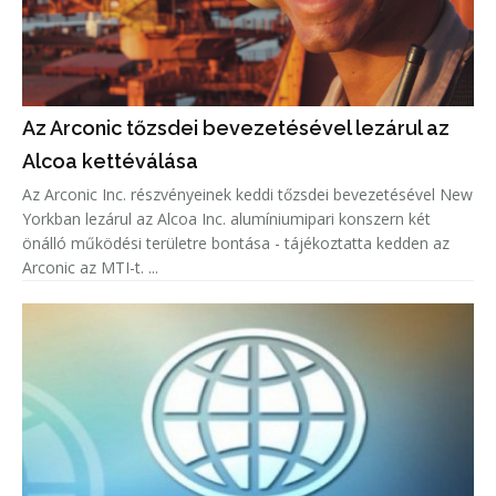
Az Arconic tőzsdei bevezetésével lezárul az
Alcoa kettéválása
Az Arconic Inc. részvényeinek keddi tőzsdei bevezetésével New
Yorkban lezárul az Alcoa Inc. alumíniumipari konszern két
önálló működési területre bontása - tájékoztatta kedden az
Arconic az MTI-t. ...