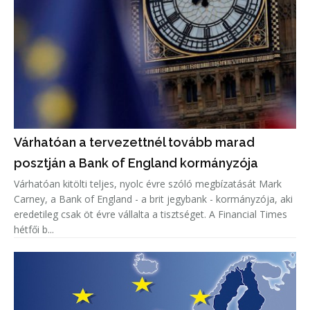
Várhatóan a tervezettnél tovább marad
posztján a Bank of England kormányzója
Várhatóan kitölti teljes, nyolc évre szóló megbízatását Mark
Carney, a Bank of England - a brit jegybank - kormányzója, aki
eredetileg csak öt évre vállalta a tisztséget. A Financial Times
hétfői b...