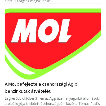
a brit EU-tagság megszűnése...
A Mol befejezte a csehországi Agip
benzinkutak átvételét
Legkésőbb október 31-én az Agip üzemanyagtöltő-állomások
utolsó logója is eltűnik Csehországból - közölte Tomás Pavlík,