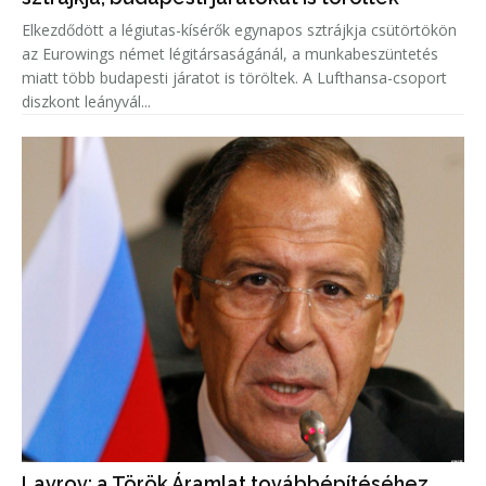
Elkezdődött a légiutas-kísérők egynapos sztrájkja csütörtökön
az Eurowings német légitársaságánál, a munkabeszüntetés
miatt több budapesti járatot is töröltek. A Lufthansa-csoport
diszkont leányvál...
Lavrov: a Török Áramlat továbbépítéséhez