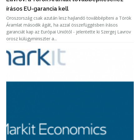
írásos EU-garancia kell
Oroszország csak azután lesz hajlandó továbbépíteni a Török
Áramlat második ágát, ha azzal összefüggésben írásos
garanciát kap az Európai Uniótól - jelentette ki Szergej Lavrov
orosz külügyminiszter a...