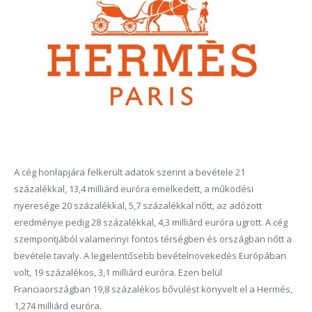
A cég honlapjára felkerült adatok szerint a bevétele 21
százalékkal, 13,4 milliárd euróra emelkedett, a működési
nyeresége 20 százalékkal, 5,7 százalékkal nőtt, az adózott
eredménye pedig 28 százalékkal, 4,3 milliárd euróra ugrott. A cég
szempontjából valamennyi fontos térségben és országban nőtt a
bevétele tavaly. A legjelentősebb bevételnövekedés Európában
volt, 19 százalékos, 3,1 milliárd euróra. Ezen belül
Franciaországban 19,8 százalékos bővülést könyvelt el a Hermés,
1,274 milliárd euróra.