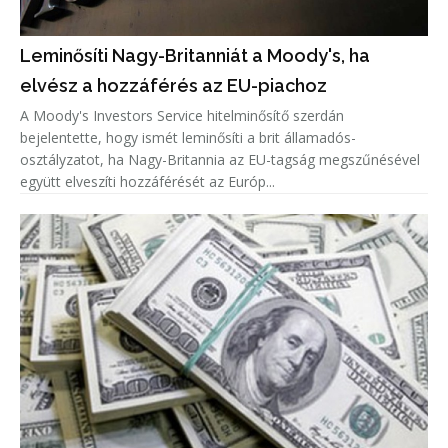
Leminősíti Nagy-Britanniát a Moody's, ha
elvész a hozzáférés az EU-piachoz
A Moody's Investors Service hitelminősítő szerdán
bejelentette, hogy ismét leminősíti a brit államadós-
osztályzatot, ha Nagy-Britannia az EU-tagság megszűnésével
együtt elveszíti hozzáférését az Európ...