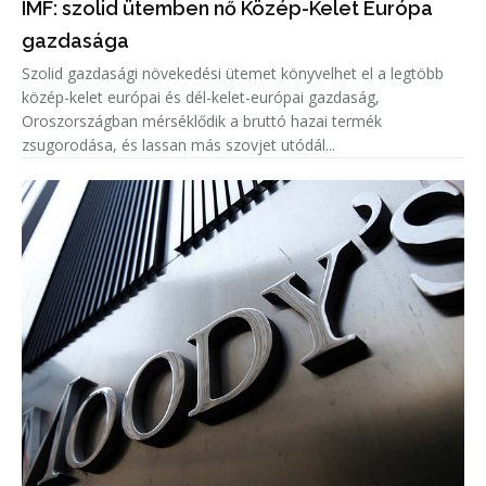
IMF: szolid ütemben nő Közép-Kelet Európa
gazdasága
Szolid gazdasági növekedési ütemet könyvelhet el a legtöbb
közép-kelet európai és dél-kelet-európai gazdaság,
Oroszországban mérséklődik a bruttó hazai termék
zsugorodása, és lassan más szovjet utódál...