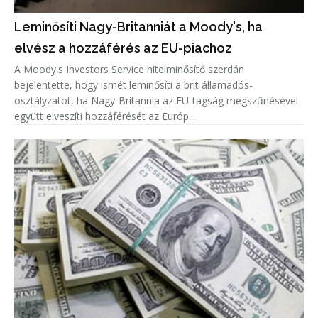
Leminősíti Nagy-Britanniát a Moody's, ha
elvész a hozzáférés az EU-piachoz
A Moody's Investors Service hitelminősítő szerdán
bejelentette, hogy ismét leminősíti a brit államadós-
osztályzatot, ha Nagy-Britannia az EU-tagság megszűnésével
együtt elveszíti hozzáférését az Európ...