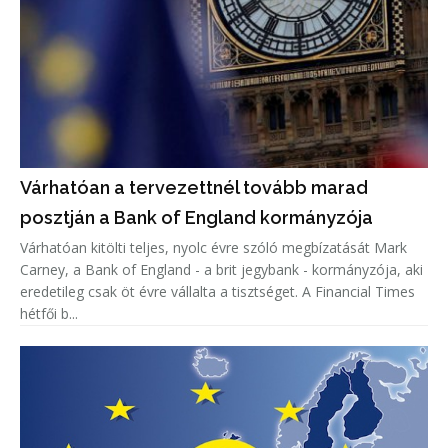
Várhatóan a tervezettnél tovább marad
posztján a Bank of England kormányzója
Várhatóan kitölti teljes, nyolc évre szóló megbízatását Mark
Carney, a Bank of England - a brit jegybank - kormányzója, aki
eredetileg csak öt évre vállalta a tisztséget. A Financial Times
hétfői b...