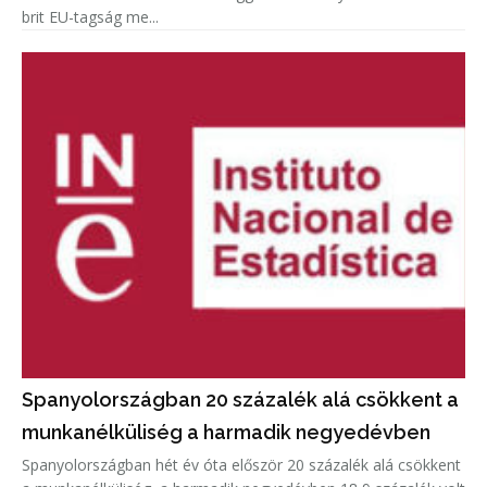
brit EU-tagság me...
Spanyolországban 20 százalék alá csökkent a
munkanélküliség a harmadik negyedévben
Spanyolországban hét év óta először 20 százalék alá csökkent