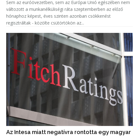
Sem az euróövezetben, sem az Európai Unió egészében nem
változott a munkanélküliségi ráta szeptemberben az előző
hónaphoz képest, éves szinten azonban csökkenést
regisztráltak - közölte csütörtökön az...
Az Intesa miatt negatívra rontotta egy magyar