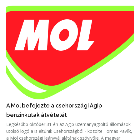
A Mol befejezte a csehországi Agip
benzinkutak átvételét
Legkésőbb október 31-én az Agip üzemanyagtöltő-állomások
utolsó logója is eltűnik Csehországból - közölte Tomás Pavlík,
a Mol csehországi leányvállalátának szóvivője. A magyar