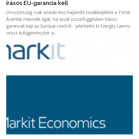
írásos EU-garancia kell
Oroszország csak azután lesz hajlandó továbbépíteni a Török
Áramlat második ágát, ha azzal összefüggésben írásos
garanciát kap az Európai Uniótól - jelentette ki Szergej Lavrov
orosz külügyminiszter a...