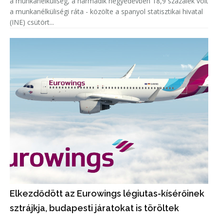
a munkanélküliség, a harmadik negyedévben 18,9 százalék volt
a munkanélküliségi ráta - közölte a spanyol statisztikai hivatal
(INE) csütört...
Elkezdődött az Eurowings légiutas-kísérőinek
sztrájkja, budapesti járatokat is töröltek