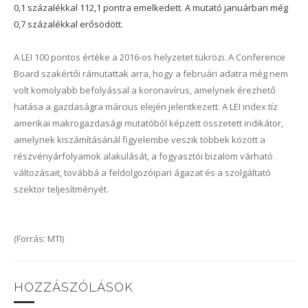
0,1 százalékkal 112,1 pontra emelkedett. A mutató januárban még
0,7 százalékkal erősödött.
A LEI 100 pontos értéke a 2016-os helyzetet tükrözi. A Conference
Board szakértői rámutattak arra, hogy a februári adatra még nem
volt komolyabb befolyással a koronavírus, amelynek érezhető
hatása a gazdaságra március elején jelentkezett. A LEI index tíz
amerikai makrogazdasági mutatóból képzett összetett indikátor,
amelynek kiszámításánál figyelembe veszik többek között a
részvényárfolyamok alakulását, a fogyasztói bizalom várható
változásait, továbbá a feldolgozóipari ágazat és a szolgáltató
szektor teljesítményét.
(Forrás: MTI)
HOZZÁSZÓLÁSOK