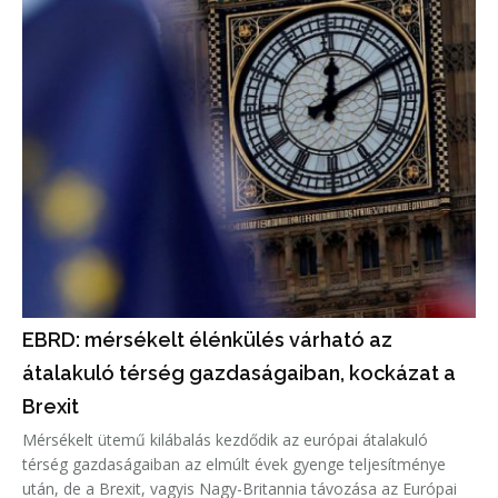
EBRD: mérsékelt élénkülés várható az
átalakuló térség gazdaságaiban, kockázat a
Brexit
Mérsékelt ütemű kilábalás kezdődik az európai átalakuló
térség gazdaságaiban az elmúlt évek gyenge teljesítménye
után, de a Brexit, vagyis Nagy-Britannia távozása az Európai