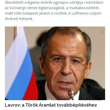
Elkezdődött a légiutas-kísérők egynapos sztrájkja csütörtökön
az Eurowings német légitársaságánál, a munkabeszüntetés
miatt több budapesti járatot is töröltek. A Lufthansa-csoport
diszkont leányvál...
Lavrov: a Török Áramlat továbbépítéséhez