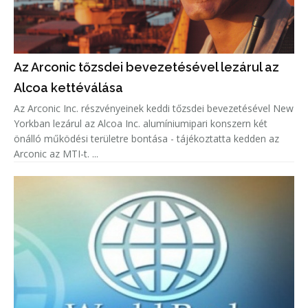
Az Arconic tőzsdei bevezetésével lezárul az
Alcoa kettéválása
Az Arconic Inc. részvényeinek keddi tőzsdei bevezetésével New
Yorkban lezárul az Alcoa Inc. alumíniumipari konszern két
önálló működési területre bontása - tájékoztatta kedden az
Arconic az MTI-t. ...