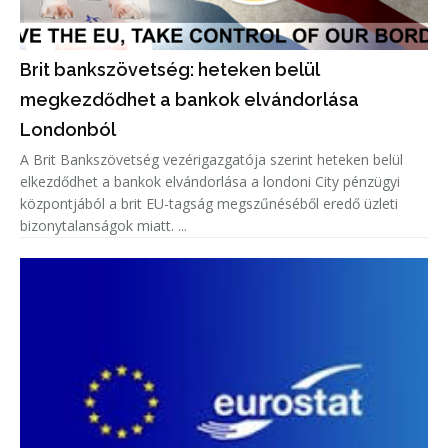
Brit bankszövetség: heteken belül
megkezdődhet a bankok elvándorlása
Londonból
A Brit Bankszövetség vezérigazgatója szerint heteken belül
elkezdődhet a bankok elvándorlása a londoni City pénzügyi
központjából a brit EU-tagság megszűnéséből eredő üzleti
bizonytalanságok miatt. ...