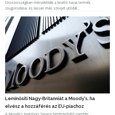
Oroszországban mérséklődik a bruttó hazai termék
zsugorodása, és lassan más szovjet utódál...
Leminősíti Nagy-Britanniát a Moody's, ha
elvész a hozzáférés az EU-piachoz
A Moody's Investors Service hitelminősítő szerdán