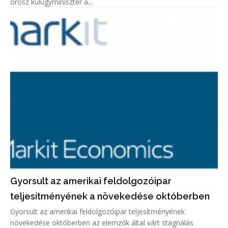
orosz külügyminiszter a...
Gyorsult az amerikai feldolgozóipar
teljesítményének a növekedése októberben
Gyorsult az amerikai feldolgozóipar teljesítményének
növekedése októberben az elemzők által várt stagnálás