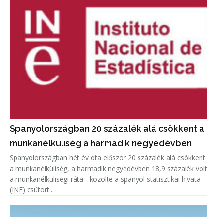
Spanyolországban 20 százalék alá csökkent a
munkanélküliség a harmadik negyedévben
Spanyolországban hét év óta először 20 százalék alá csökkent
a munkanélküliség, a harmadik negyedévben 18,9 százalék volt
a munkanélküliségi ráta - közölte a spanyol statisztikai hivatal
(INE) csütört...