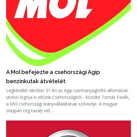
A Mol befejezte a csehországi Agip
benzinkutak átvételét
Legkésőbb október 31-én az Agip üzemanyagtöltő-állomások
utolsó logója is eltűnik Csehországból - közölte Tomás Pavlík,
a Mol csehországi leányvállalátának szóvivője. A magyar
olajipari cég tavaly vet...