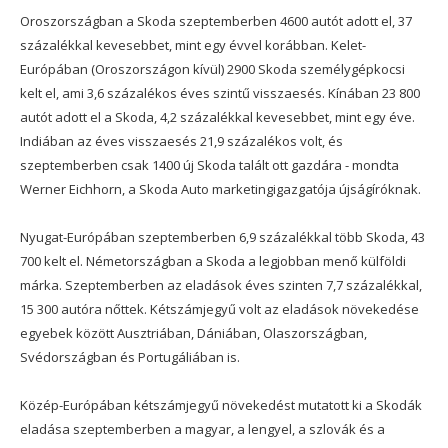
Oroszországban a Skoda szeptemberben 4600 autót adott el, 37
százalékkal kevesebbet, mint egy évvel korábban. Kelet-
Európában (Oroszországon kívül) 2900 Skoda személygépkocsi
kelt el, ami 3,6 százalékos éves szintű visszaesés. Kínában 23 800
autót adott el a Skoda, 4,2 százalékkal kevesebbet, mint egy éve.
Indiában az éves visszaesés 21,9 százalékos volt, és
szeptemberben csak 1400 új Skoda talált ott gazdára - mondta
Werner Eichhorn, a Skoda Auto marketingigazgatója újságíróknak.
Nyugat-Európában szeptemberben 6,9 százalékkal több Skoda, 43
700 kelt el. Németországban a Skoda a legjobban menő külföldi
márka. Szeptemberben az eladások éves szinten 7,7 százalékkal,
15 300 autóra nőttek. Kétszámjegyű volt az eladások növekedése
egyebek között Ausztriában, Dániában, Olaszországban,
Svédországban és Portugáliában is.
Közép-Európában kétszámjegyű növekedést mutatott ki a Skodák
eladása szeptemberben a magyar, a lengyel, a szlovák és a