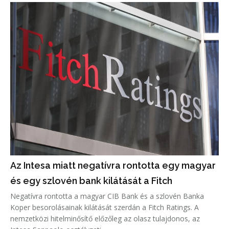
Az Intesa miatt negatívra rontotta egy magyar
és egy szlovén bank kilátását a Fitch
Negatívra rontotta a magyar CIB Bank és a szlovén Banka
Koper besorolásainak kilátását szerdán a Fitch Ratings. A
nemzetközi hitelminősítő előzőleg az olasz tulajdonos, az