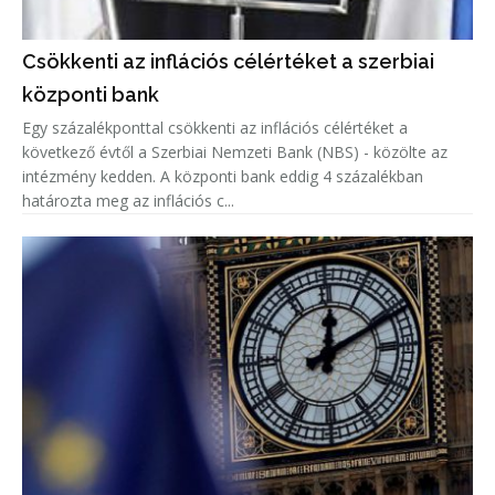
Csökkenti az inflációs célértéket a szerbiai
központi bank
Egy százalékponttal csökkenti az inflációs célértéket a
következő évtől a Szerbiai Nemzeti Bank (NBS) - közölte az
intézmény kedden. A központi bank eddig 4 százalékban
határozta meg az inflációs c...