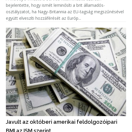
bejelentette, hogy ismét leminősíti a brit államadós-
osztályzatot, ha Nagy-Britannia az EU-tagság megszűnésével
együtt elveszíti hozzáférését az Európ...
Javult az októberi amerikai feldolgozóipari
BMI az ISM szerint