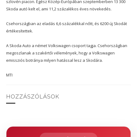
szlovén piacon. Egész Közép-Európában szeptemberben 13 300
Skoda autó kelt el, ami 11,2 százalékos éves növekedés.
Csehországban az eladás 6,6 százalékkal nőtt, és 6200 új Skodát
értékesítettek.
A Skoda Auto a német Volkswagen csoport tagja. Csehországban
megoszlanak a szakértői vélemények, hogy a Volkswagen
emissziós botránya milyen hatással lesz a Skodára.
MTI
HOZZÁSZÓLÁSOK