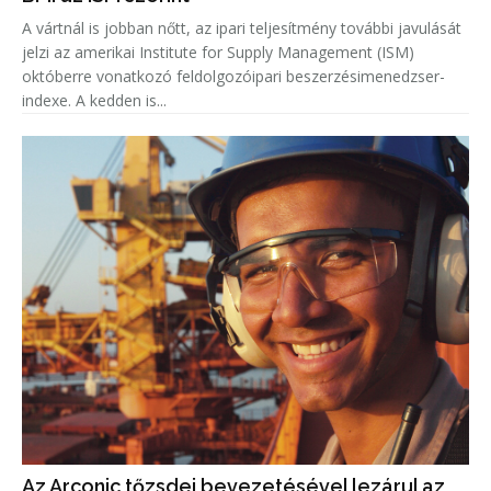
A vártnál is jobban nőtt, az ipari teljesítmény további javulását
jelzi az amerikai Institute for Supply Management (ISM)
októberre vonatkozó feldolgozóipari beszerzésimenedzser-
indexe. A kedden is...
Az Arconic tőzsdei bevezetésével lezárul az