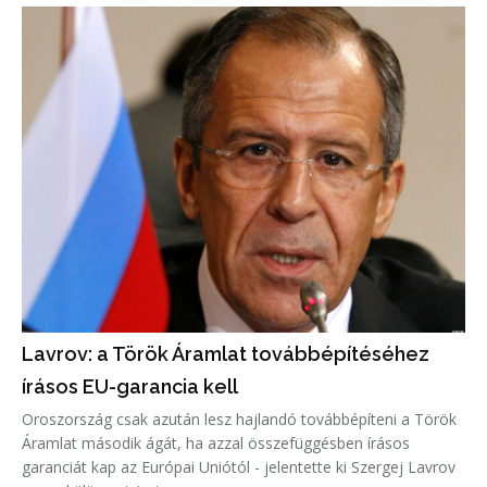
Lavrov: a Török Áramlat továbbépítéséhez
írásos EU-garancia kell
Oroszország csak azután lesz hajlandó továbbépíteni a Török
Áramlat második ágát, ha azzal összefüggésben írásos
garanciát kap az Európai Uniótól - jelentette ki Szergej Lavrov