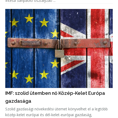
Intesa Sanpaolo osztályzati ...
IMF: szolid ütemben nő Közép-Kelet Európa
gazdasága
Szolid gazdasági növekedési ütemet könyvelhet el a legtöbb
közép-kelet európai és dél-kelet-európai gazdaság,