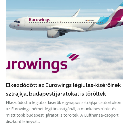
Elkezdődött az Eurowings légiutas-kísérőinek
sztrájkja, budapesti járatokat is töröltek
Elkezdődött a légiutas-kísérők egynapos sztrájkja csütörtökön
az Eurowings német légitársaságánál, a munkabeszüntetés
miatt több budapesti járatot is töröltek. A Lufthansa-csoport
diszkont leányvál...