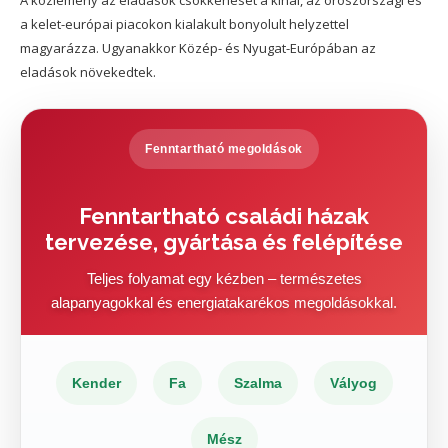
A közlemény az eladások csökkenését a kínai, az oroszországi és
a kelet-európai piacokon kialakult bonyolult helyzettel
magyarázza. Ugyanakkor Közép- és Nyugat-Európában az
eladások növekedtek.
Fenntartható megoldások
Fenntartható családi házak
tervezése, gyártása és felépítése
Teljes folyamat egy kézben – természetes
alapanyagokkal és energiatakarékos megoldásokkal.
Kender
Fa
Szalma
Vályog
Mész