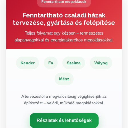
Fenntartható megoldások
Fenntartható családi házak
tervezése, gyártása és felépítése
Teljes folyamat egy kézben – természetes
alapanyagokkal és energiatakarékos megoldásokkal.
Kender
Fa
Szalma
Vályog
Mész
A tervezéstől a megvalósításig végigkísérjük az
építkezést – valódi, működő megoldásokkal.
Részletek és lehetőségek