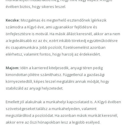
évében biztos, hogy sikeres leszel.
Kecske:
Mozgalmas és megterhelő esztendőnek ígérkezik
számodra a Kígyó éve, ami ugyanakkor fejlődésre és
önfejlesztésre is motivál. Ha másik állást keresnél, akkor arra nem
a legideálisabb ez az év, ezért inkább törekedj együttműködésre
és csapatmunkára. Jobb pozíciót, fizetésemelést azonban
elérhetsz, valamint fontos, hogy harcolj az érdekeidért.
Majom:
Idén a karriered kiteljesedik, anyagi téren pedig
kimondottan jólétre számíthatsz. Függetlenül a gazdasági
környezetedtől, képes leszel megtalálni annak módját, hogy
stabilizáld az anyagi helyzetedet.
Emellett jól alakulnak a munkahelyi kapcsolataid is. A Kígyó évében
szövetségeseket találsz a munkahelyeden, valamint
megszilárdítod a pozíciódat. Ha azonban másik munkát keresnél,
akkor erre az őszi hónapokban lesz a legjobb esélyed.