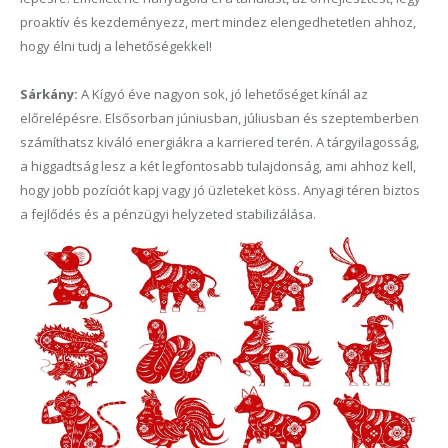
proaktív és kezdeményezz, mert mindez elengedhetetlen ahhoz,
hogy élni tudj a lehetőségekkel!
Sárkány:
A Kígyó éve nagyon sok, jó lehetőséget kínál az
előrelépésre. Elsősorban júniusban, júliusban és szeptemberben
számíthatsz kiváló energiákra a karriered terén. A tárgyilagosság,
a higgadtság lesz a két legfontosabb tulajdonság, ami ahhoz kell,
hogy jobb pozíciót kapj vagy jó üzleteket köss. Anyagi téren biztos
a fejlődés és a pénzügyi helyzeted stabilizálása.