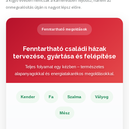
a Kígyó évében nemcsak a karrieredben fejlődsz, hanem az
önmegvalósítás útján is nagyot lépsz előre.
Fenntartható megoldások
Fenntartható családi házak
tervezése, gyártása és felépítése
Teljes folyamat egy kézben – természetes
alapanyagokkal és energiatakarékos megoldásokkal.
Kender
Fa
Szalma
Vályog
Mész