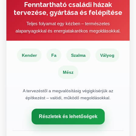
Fenntartható családi házak
tervezése, gyártása és felépítése
Teljes folyamat egy kézben – természetes
alapanyagokkal és energiatakarékos megoldásokkal.
Kender
Fa
Szalma
Vályog
Mész
A tervezéstől a megvalósításig végigkísérjük az
építkezést – valódi, működő megoldásokkal.
Részletek és lehetőségek