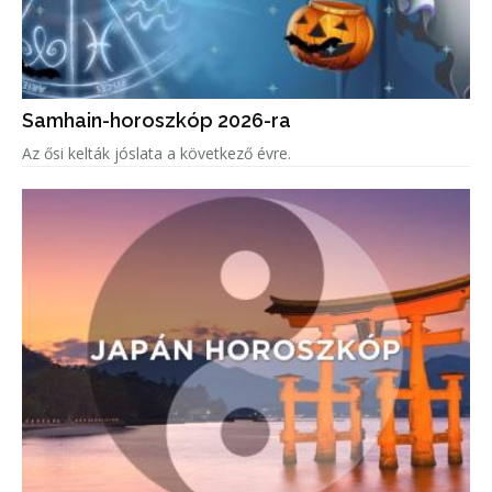
Samhain-horoszkóp 2026-ra
Az ősi kelták jóslata a következő évre.