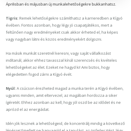
Áprilisban és májusban új munkalehetőségekre bukkanhatsz.
Tigris:
Remek lehetőségekre számíthatsz a karrieredben a Kígyó
évében. Fontos azonban, hogy légy jó csapatjátékos, mert a
feltűnően nagy eredményeket csak akkor érheted el, ha képes
vagy nagyban látni és közös eredményekért dolgozni.
Ha másik munkát szeretnél keresni, vagy saját vállalkozást
indítanál, akkor ehhez tavasszal kínál szerencsés és kivételes
lehetőségeket az élet. Ezeket ne hagyd ki! Ami biztos, hogy
elégedetten fogod zárni a Kígyó évét.
Nyúl:
A csúcson érezheted magad a munka terén a Kígyó évében,
ugyanis minden, amit eltervezel, az magában hordozza a siker
ígéretét. Ehhez azonban az kell, hogy jól oszd be az idődet és ne
aprózd el az energiádat.
Idén jók lesznek a lehetőségeid, de koncentrálj mindig a következő
lépésre! Emellett ne hanyagold el a tanulást, az önfejlesztést, légy