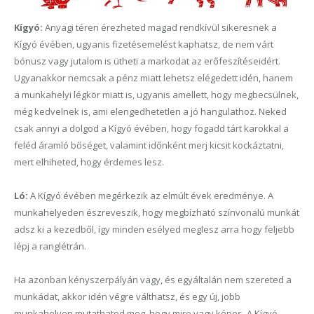
Kígyó:
Anyagi téren érezheted magad rendkívül sikeresnek a
Kígyó évében, ugyanis fizetésemelést kaphatsz, de nem várt
bónusz vagy jutalom is ütheti a markodat az erőfeszítéseidért.
Ugyanakkor nemcsak a pénz miatt lehetsz elégedett idén, hanem
a munkahelyi légkör miatt is, ugyanis amellett, hogy megbecsülnek,
még kedvelnek is, ami elengedhetetlen a jó hangulathoz. Neked
csak annyi a dolgod a Kígyó évében, hogy fogadd tárt karokkal a
feléd áramló bőséget, valamint időnként merj kicsit kockáztatni,
mert elhiheted, hogy érdemes lesz.
Ló:
A Kígyó évében megérkezik az elmúlt évek eredménye. A
munkahelyeden észreveszik, hogy megbízható színvonalú munkát
adsz ki a kezedből, így minden esélyed meglesz arra hogy feljebb
lépj a ranglétrán.
Ha azonban kényszerpályán vagy, és egyáltalán nem szereted a
munkádat, akkor idén végre válthatsz, és egy új, jobb
munkahelyen mutathatod meg, hogy mire vagy képes. A Kígyó