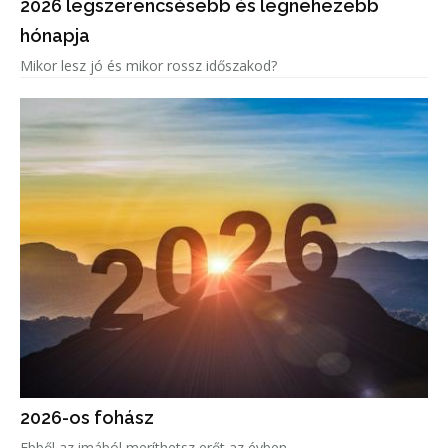
2026 legszerencsésebb és legnehezebb
hónapja
Mikor lesz jó és mikor rossz időszakod?
2026-os fohász
Ebből az imából meríthetsz erőt az évben.