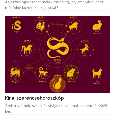
Az asztrológia szerint melyik csillagjegy az, amelyikkel nem
működne köztetek a kapcsolat?
Kínai szerencsehoroszkóp
Ezek a számok, színek és virágok hozhatnak szerencsét 2025-
ben.