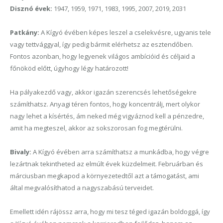
Disznó évek:
1947, 1959, 1971, 1983, 1995, 2007, 2019, 2031
Patkány:
A Kígyó évében képes leszel a cselekvésre, ugyanis tele
vagy tettvággyal, így pedig bármit elérhetsz az esztendőben.
Fontos azonban, hogy legyenek világos ambícióid és céljaid a
főnököd előtt, úgyhogy légy határozott!
Ha pályakezdő vagy, akkor igazán szerencsés lehetőségekre
számíthatsz. Anyagi téren fontos, hogy koncentrálj, mert olykor
nagy lehet a kísértés, ám neked még vigyáznod kell a pénzedre,
amit ha megteszel, akkor az sokszorosan fog megtérülni.
Bivaly:
A Kígyó évében arra számíthatsz a munkádba, hogy végre
lezártnak tekintheted az elmúlt évek küzdelmeit. Februárban és
márciusban megkapod a környezetedtől azt a támogatást, ami
által megvalósíthatod a nagyszabású terveidet.
Emellett idén rájössz arra, hogy mi tesz téged igazán boldoggá, így