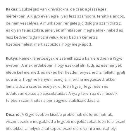
Kakas:
Szükséged van kihívásokra, de csak egészséges
mértékben. A Kígyó éve végre ilyen lesz számodra, tehát kalandos,
de nem veszélyes. A munkában rengeteg jó dologra számíthatsz,
és olyan feladatokra, amelyek affinitásban megfelelnek neked és
lesz kedved foglalkozni velük. Idén bátran kérhetsz
fizetésemelést, mert azt biztos, hogy megkapod.
Kutya:
Remek lehetőségekre számíthatsz a karrieredben a Kígyó
évében. Annak érdekében, hogy ezekkel élni tudj, az események
elébe kell menned, és neked kell kezdeményezned. Emellett figyelj
oda arra, hogy ne kényelmesedj el, mert ha megteszed, akkor
lemaradsz a csodás esélyekről. Idén figyelj, légy résen és
tudatosan építsd a kapcsolataidat. Anyagi téren az év második
felében számíthatsz a pénzügyeid stabilizálódására.
Disznó:
A Kígyó évében kisebb problémák előfordulhatnak,
viszont ezekre megtalálod a legjobb megoldásokat. Idén tele leszel
ötletekkel, amelyek által képes leszel előre vinni a munkahelyi