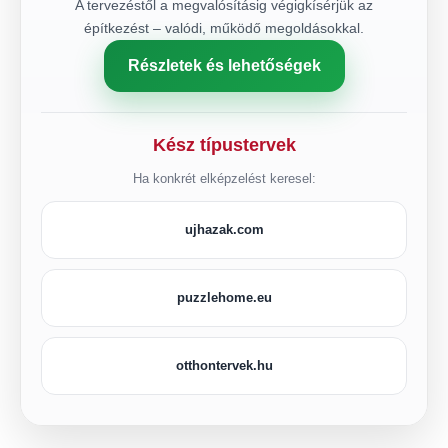
A tervezéstől a megvalósításig végigkísérjük az
építkezést – valódi, működő megoldásokkal.
Részletek és lehetőségek
Kész típustervek
Ha konkrét elképzelést keresel:
ujhazak.com
puzzlehome.eu
otthontervek.hu