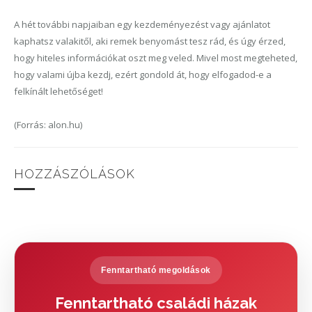
A hét további napjaiban egy kezdeményezést vagy ajánlatot
kaphatsz valakitől, aki remek benyomást tesz rád, és úgy érzed,
hogy hiteles információkat oszt meg veled. Mivel most megteheted,
hogy valami újba kezdj, ezért gondold át, hogy elfogadod-e a
felkínált lehetőséget!
(Forrás: alon.hu)
HOZZÁSZÓLÁSOK
Fenntartható megoldások
Fenntartható családi házak