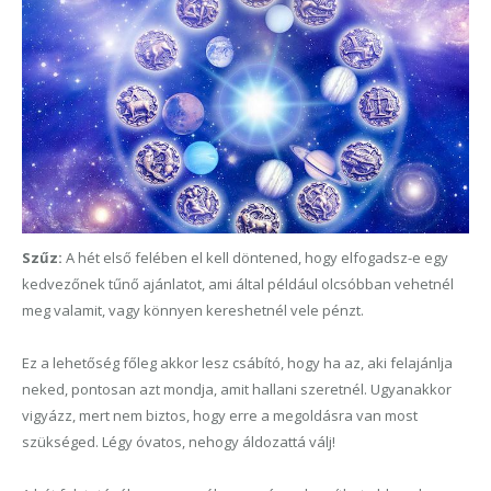
Szűz:
A hét első felében el kell döntened, hogy elfogadsz-e egy
kedvezőnek tűnő ajánlatot, ami által például olcsóbban vehetnél
meg valamit, vagy könnyen kereshetnél vele pénzt.
Ez a lehetőség főleg akkor lesz csábító, hogy ha az, aki felajánlja
neked, pontosan azt mondja, amit hallani szeretnél. Ugyanakkor
vigyázz, mert nem biztos, hogy erre a megoldásra van most
szükséged. Légy óvatos, nehogy áldozattá válj!