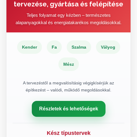
tervezése, gyártása és felépítése
Teljes folyamat egy kézben – természetes
alapanyagokkal és energiatakarékos megoldásokkal.
Kender
Fa
Szalma
Vályog
Mész
A tervezéstől a megvalósításig végigkísérjük az
építkezést – valódi, működő megoldásokkal.
Részletek és lehetőségek
Kész típustervek