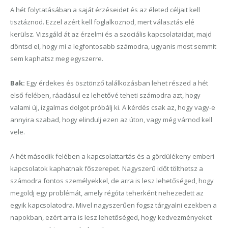
A hét folytatásában a saját érzéseidet és az életed céljait kell
tisztáznod. Ezzel azért kell foglalkoznod, mert választás elé
kerülsz. Vizsgáld át az érzelmi és a szociális kapcsolataidat, majd
döntsd el, hogy mi a legfontosabb számodra, ugyanis most semmit
sem kaphatsz meg egyszerre.
Bak:
Egy érdekes és ösztönző találkozásban lehet részed a hét
első felében, ráadásul ez lehetővé teheti számodra azt, hogy
valami új, izgalmas dolgot próbálj ki. A kérdés csak az, hogy vagy-e
annyira szabad, hogy elindulj ezen az úton, vagy még várnod kell
vele.
A hét második felében a kapcsolattartás és a gördülékeny emberi
kapcsolatok kaphatnak főszerepet. Nagyszerű időt tölthetsz a
számodra fontos személyekkel, de arra is lesz lehetőséged, hogy
megoldj egy problémát, amely régóta teherként nehezedett az
egyik kapcsolatodra. Mivel nagyszerűen fogsz tárgyalni ezekben a
napokban, ezért arra is lesz lehetőséged, hogy kedvezményeket