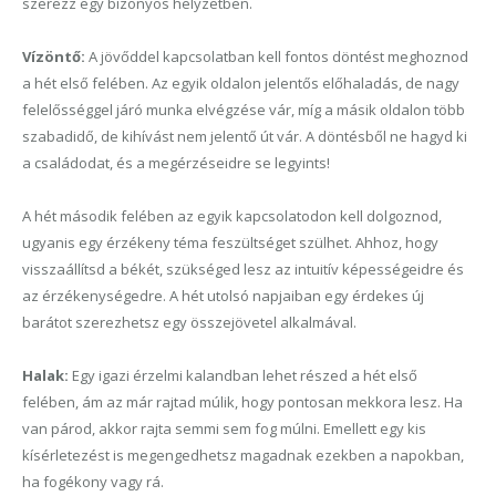
szerezz egy bizonyos helyzetben.
Vízöntő:
A jövőddel kapcsolatban kell fontos döntést meghoznod
a hét első felében. Az egyik oldalon jelentős előhaladás, de nagy
felelősséggel járó munka elvégzése vár, míg a másik oldalon több
szabadidő, de kihívást nem jelentő út vár. A döntésből ne hagyd ki
a családodat, és a megérzéseidre se legyints!
A hét második felében az egyik kapcsolatodon kell dolgoznod,
ugyanis egy érzékeny téma feszültséget szülhet. Ahhoz, hogy
visszaállítsd a békét, szükséged lesz az intuitív képességeidre és
az érzékenységedre. A hét utolsó napjaiban egy érdekes új
barátot szerezhetsz egy összejövetel alkalmával.
Halak:
Egy igazi érzelmi kalandban lehet részed a hét első
felében, ám az már rajtad múlik, hogy pontosan mekkora lesz. Ha
van párod, akkor rajta semmi sem fog múlni. Emellett egy kis
kísérletezést is megengedhetsz magadnak ezekben a napokban,
ha fogékony vagy rá.