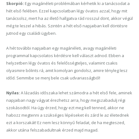
Skorpió:
Egy magánéleti problémában kérhetik ki a tanácsodat a
hét első felében. Ezzel kapcsolatban légy óvatos azzal, hogy mit
tanácsolsz, mert ha az illető hallgatva rád rosszul dönt, akkor végül
még te leszel a hibás. Szintén a hét első napjaiban kell döntésre
jutnod egy családi ügyben.
A hét további napjaiban egy magánéleti, avagy magánéleti
programmal kapcsolatos kérdésre kell választ adnod. Ebben a
helyzetben légy óvatos és felelősségteljes, valamint csakis
olyasmire bólints rá, amit komolyan gondolsz, amire tényleg lesz
időd. Semmibe se menj bele csak udvariasságból!
Nyilas:
A lázadás időszaka lehet számodra a hét első fele, aminek
napjaiban nagy vágyat érezhetsz arra, hogy megszabadulj régi
szokásodtól. Ha úgy érzed, hogy ezt meg kell tenned, akkor ne
habozz megtenni a szükséges lépéseket és zárd le az életednek
ezt a korszakát! Ez nem lesz könnyű feladat, de ha megteszed,
akkor utána felszabadultnak érzed majd magad.