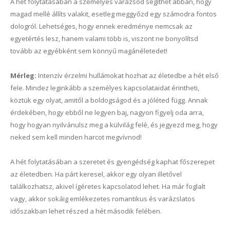
A hét folytatásában a személyes varázsod segíthet abban, hogy
magad mellé állíts valakit, esetleg meggyőzd egy számodra fontos
dologról. Lehetséges, hogy ennek eredménye nemcsak az
egyetértés lesz, hanem valami több is, viszont ne bonyolítsd
tovább az egyébként sem könnyű magánéletedet!
Mérleg:
Intenzív érzelmi hullámokat hozhat az életedbe a hét első
fele. Mindez leginkább a személyes kapcsolataidat érintheti,
köztük egy olyat, amitől a boldogságod és a jóléted függ. Annak
érdekében, hogy ebből ne legyen baj, nagyon figyelj oda arra,
hogy hogyan nyilvánulsz meg a külvilág felé, és jegyezd meg, hogy
neked sem kell minden harcot megvívnod!
A hét folytatásában a szeretet és gyengédség kaphat főszerepet
az életedben. Ha párt keresel, akkor egy olyan illetővel
találkozhatsz, akivel ígéretes kapcsolatod lehet. Ha már foglalt
vagy, akkor sokáig emlékezetes romantikus és varázslatos
időszakban lehet részed a hét második felében.