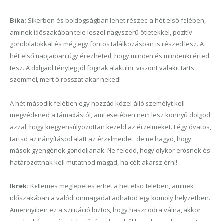
Bika:
Sikerben és boldogságban lehet részed a hét első felében,
aminek időszakában tele leszel nagyszerű ötletekkel, pozitív
gondolatokkal és még egy fontos találkozásban is részed lesz. A
hét első napjaiban úgy érezheted, hogy minden és mindenki érted
tesz. A dolgaid tényleg jól fognak alakulni, viszont valakit tarts
szemmel, mert ő rosszat akar neked!
A hét második felében egy hozzád közel álló személyt kell
megvédened a támadástól, ami esetében nem lesz könnyű dolgod
azzal, hogy kiegyensúlyozottan kezeld az érzelmeket. Légy óvatos,
tartsd az irányításod alatt az érzelmeidet, de ne hagyd, hogy
mások gyengének gondoljanak. Ne feledd, hogy olykor erősnek és
határozottnak kell mutatnod magad, ha célt akarsz érni!
Ikrek:
Kellemes meglepetés érhet a hét első felében, aminek
időszakában a valódi önmagadat adhatod egy komoly helyzetben.
Amennyiben ez a szituáció biztos, hogy hasznodra válna, akkor