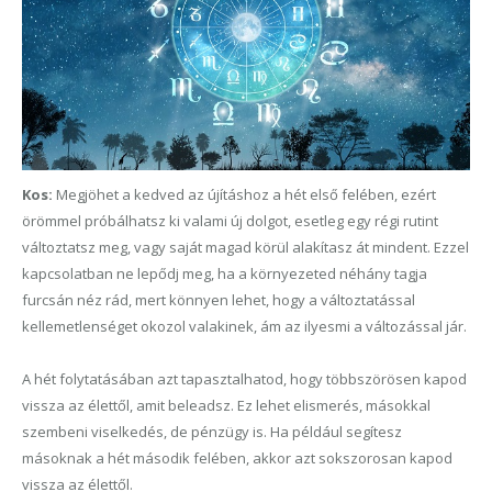
Kos:
Megjöhet a kedved az újításhoz a hét első felében, ezért
örömmel próbálhatsz ki valami új dolgot, esetleg egy régi rutint
változtatsz meg, vagy saját magad körül alakítasz át mindent. Ezzel
kapcsolatban ne lepődj meg, ha a környezeted néhány tagja
furcsán néz rád, mert könnyen lehet, hogy a változtatással
kellemetlenséget okozol valakinek, ám az ilyesmi a változással jár.
A hét folytatásában azt tapasztalhatod, hogy többszörösen kapod
vissza az élettől, amit beleadsz. Ez lehet elismerés, másokkal
szembeni viselkedés, de pénzügy is. Ha például segítesz
másoknak a hét második felében, akkor azt sokszorosan kapod
vissza az élettől.