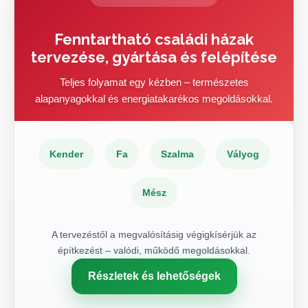
Fenntartható családi házak
tervezése, gyártása és felépítése
Teljes folyamat egy kézben – természetes
alapanyagokkal és energiatakarékos megoldásokkal.
Kender
Fa
Szalma
Vályog
Mész
A tervezéstől a megvalósításig végigkísérjük az
építkezést – valódi, működő megoldásokkal.
Részletek és lehetőségek