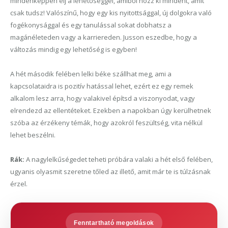
mindenképpen élj a lehetőséggel, amiből hozz ki mindent, amit
csak tudsz! Valószínű, hogy egy kis nyitottsággal, új dolgokra való
fogékonysággal és egy tanulással sokat dobhatsz a
magánéleteden vagy a karriereden. Jusson eszedbe, hogy a
változás mindig egy lehetőség is egyben!
A hét második felében lelki béke szállhat meg, ami a
kapcsolataidra is pozitív hatással lehet, ezért ez egy remek
alkalom lesz arra, hogy valakivel építsd a viszonyodat, vagy
elrendezd az ellentéteket. Ezekben a napokban úgy kerülhetnek
szóba az érzékeny témák, hogy azokról feszültség, vita nélkül
lehet beszélni.
Rák:
A nagylelkűségedet teheti próbára valaki a hét első felében,
ugyanis olyasmit szeretne tőled az illető, amit már te is túlzásnak
érzel.
Fenntartható megoldások