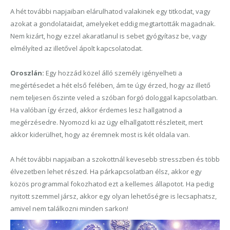
A hét további napjaiban elárulhatod valakinek egy titkodat, vagy
azokat a gondolataidat, amelyeket eddig megtartották magadnak.
Nem kizárt, hogy ezzel akaratlanul is sebet gyógyítasz be, vagy
elmélyíted az illetővel ápolt kapcsolatodat.
Oroszlán:
Egy hozzád közel álló személy igényelheti a
megértésedet a hét első felében, ám te úgy érzed, hogy az illető
nem teljesen őszinte veled a szóban forgó dologgal kapcsolatban.
Ha valóban így érzed, akkor érdemes lesz hallgatnod a
megérzésedre. Nyomozd ki az ügy elhallgatott részleteit, mert
akkor kiderülhet, hogy az éremnek most is két oldala van.
A hét további napjaiban a szokottnál kevesebb stresszben és több
élvezetben lehet részed. Ha párkapcsolatban élsz, akkor egy
közös programmal fokozhatod ezt a kellemes állapotot. Ha pedig
nyitott szemmel jársz, akkor egy olyan lehetőségre is lecsaphatsz,
amivel nem találkozni minden sarkon!