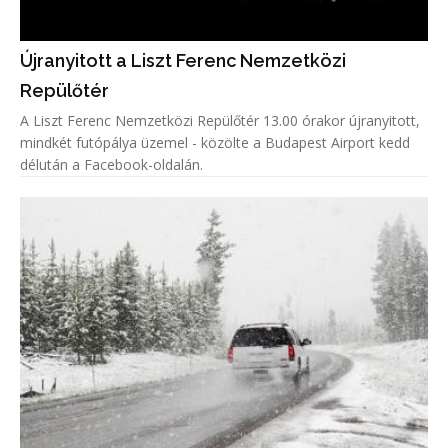
Újranyitott a Liszt Ferenc Nemzetközi
Repülőtér
A Liszt Ferenc Nemzetközi Repülőtér 13.00 órakor újranyitott,
mindkét futópálya üzemel - közölte a Budapest Airport kedd
délután a Facebook-oldalán.