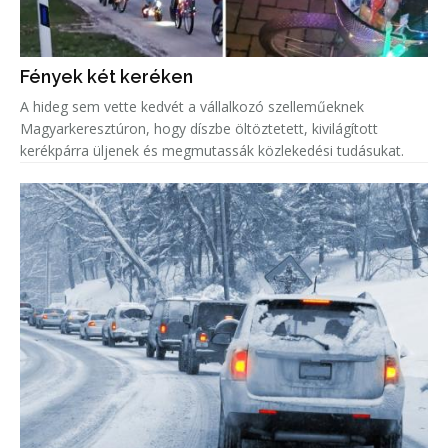
Fények két keréken
A hideg sem vette kedvét a vállalkozó szelleműeknek
Magyarkeresztúron, hogy díszbe öltöztetett, kivilágított
kerékpárra üljenek és megmutassák közlekedési tudásukat.