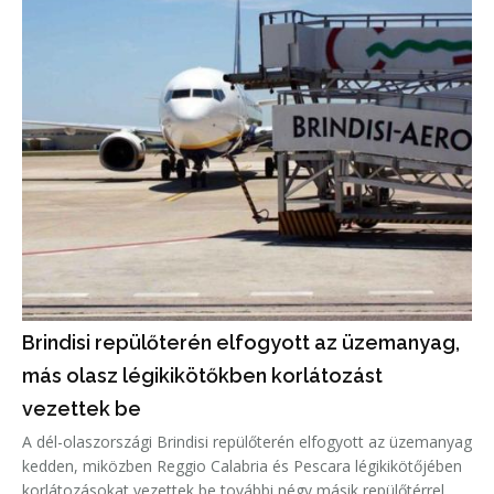
Brindisi repülőterén elfogyott az üzemanyag,
más olasz légikikötőkben korlátozást
vezettek be
A dél-olaszországi Brindisi repülőterén elfogyott az üzemanyag
kedden, miközben Reggio Calabria és Pescara légikikötőjében
korlátozásokat vezettek be további négy másik repülőtérrel