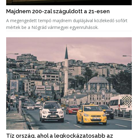
Majdnem 200-zal száguldott a 21-esen
A megengedett tempó majdnem duplájával közlekedő sofőrt
mértek be a Nógrád vármegyei egyenruhások.
Tíz ország, ahol a legkockázatosabb az