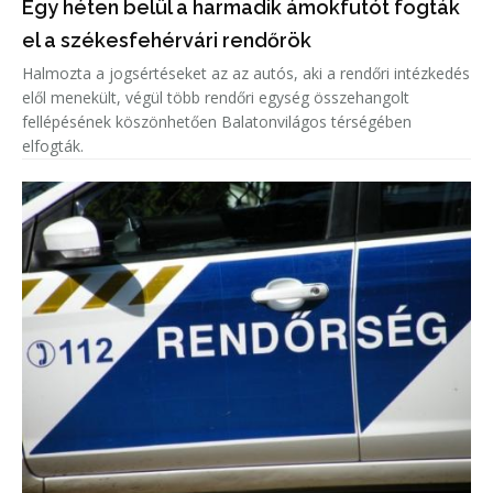
Egy héten belül a harmadik ámokfutót fogták
el a székesfehérvári rendőrök
Halmozta a jogsértéseket az az autós, aki a rendőri intézkedés
elől menekült, végül több rendőri egység összehangolt
fellépésének köszönhetően Balatonvilágos térségében
elfogták.