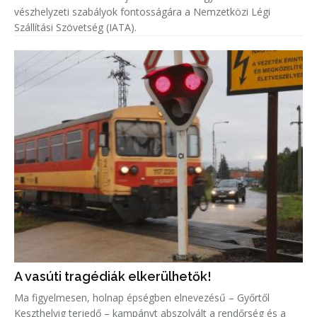
vészhelyzeti szabályok fontosságára a Nemzetközi Légi
Szállítási Szövetség (IATA).
A vasúti tragédiák elkerülhetők!
Ma figyelmesen, holnap épségben elnevezésű – Győrtől
Keszthelyig terjedő – kampányt abszolvált a rendőrség és a