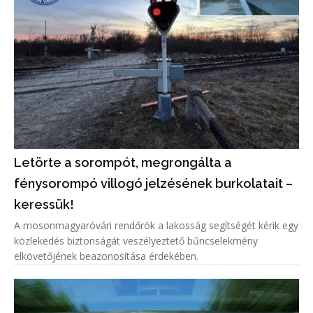
Letörte a sorompót, megrongálta a
fénysorompó villogó jelzésének burkolatait –
keressük!
A mosonmagyaróvári rendőrök a lakosság segítségét kérik egy
közlekedés biztonságát veszélyeztető bűncselekmény
elkövetőjének beazonosítása érdekében.