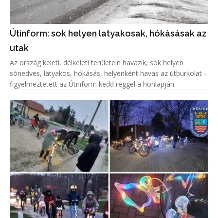
Útinform: sok helyen latyakosak, hókásásak az
utak
Az ország keleti, délkeleti területein havazik, sok helyen
sónedves, latyakos, hókásás, helyenként havas az útburkolat -
figyelmeztetett az Útinform kedd reggel a honlapján.