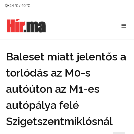
24 ℃ / 40 ℃
Baleset miatt jelentős a
torlódás az M0-s
autóúton az M1-es
autópálya felé
Szigetszentmiklósnál