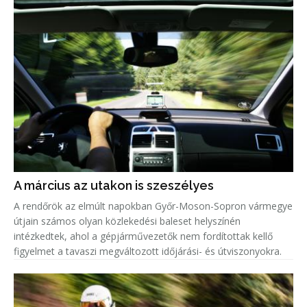
A március az utakon is szeszélyes
A rendőrök az elmúlt napokban Győr-Moson-Sopron vármegye
útjain számos olyan közlekedési baleset helyszínén
intézkedtek, ahol a gépjárművezetők nem fordítottak kellő
figyelmet a tavaszi megváltozott időjárási- és útviszonyokra.