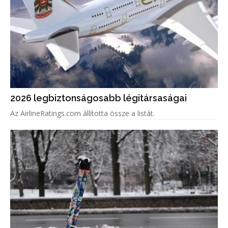
2026 legbiztonságosabb légitársaságai
Az AirlineRatings.com állította össze a listát.