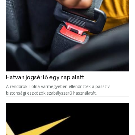
Hatvan jogsértő egy nap alatt
A rendőrök Tolna vármegyében ellenőrizték a passzív
biztonsági eszközök szabályszerű használatát.