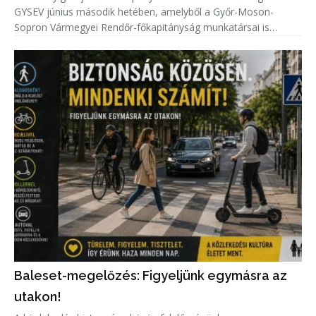
GYSEV június második hetében, amelyből a Győr-Moson-
Sopron Vármegyei Rendőr-főkapitányság munkatársai is
kivették a részüket.
Baleset-megelőzés: Figyeljünk egymásra az
utakon!