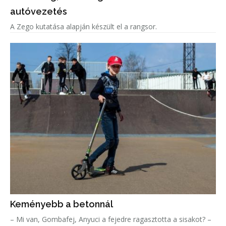
autóvezetés
A Zego kutatása alapján készült el a rangsor.
Keményebb a betonnál
– Mi van, Gombafej, Anyuci a fejedre ragasztotta a sisakot? –