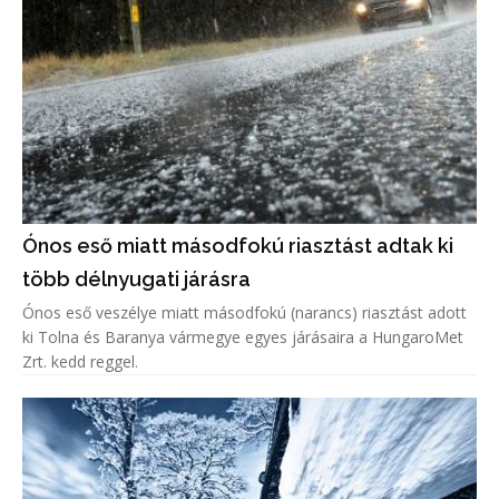
Ónos eső miatt másodfokú riasztást adtak ki
több délnyugati járásra
Ónos eső veszélye miatt másodfokú (narancs) riasztást adott
ki Tolna és Baranya vármegye egyes járásaira a HungaroMet
Zrt. kedd reggel.