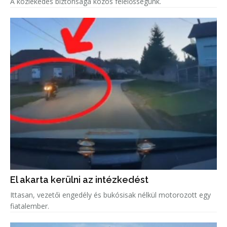
A közlekedés biztonsága közös felelősségünk.
El akarta kerülni az intézkedést
Ittasan, vezetői engedély és bukósisak nélkül motorozott egy
fiatalember.