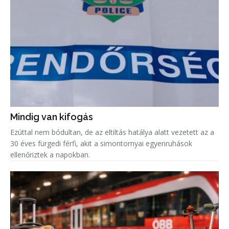
Mindig van kifogás
Ezúttal nem bódultan, de az eltiltás hatálya alatt vezetett az a
30 éves fürgedi férfi, akit a simontornyai egyenruhások
ellenőriztek a napokban.