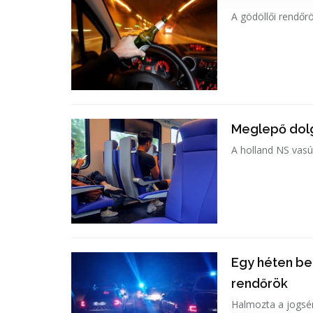
A gödöllői rendőrö
Meglepő dolg
A holland NS vasút
Egy héten be
rendőrök
Halmozta a jogsér