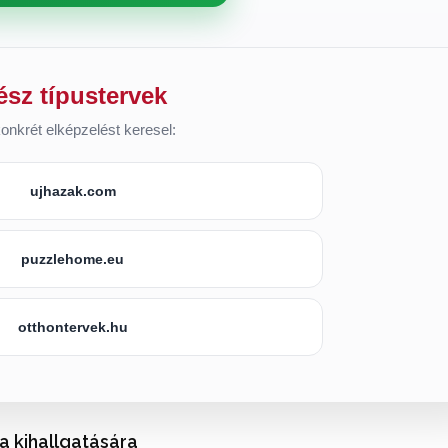
ész típustervek
onkrét elképzelést keresel:
ujhazak.com
puzzlehome.eu
otthontervek.hu
 a kihallgatására