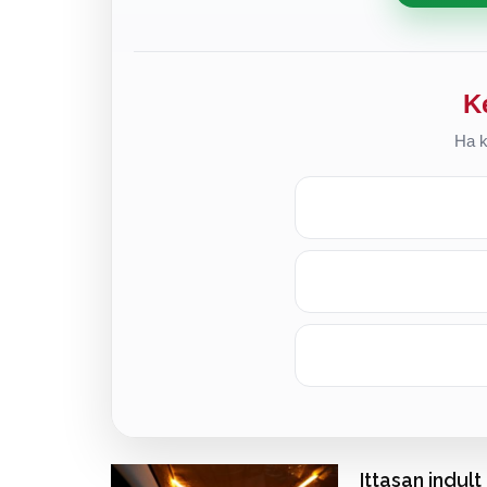
K
Ha k
Ittasan indult