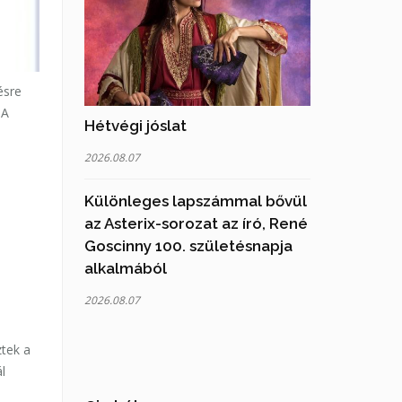
ésre
 A
Hétvégi jóslat
2026.08.07
Különleges lapszámmal bővül
az Asterix-sorozat az író, René
Goscinny 100. születésnapja
alkalmából
2026.08.07
ztek a
l