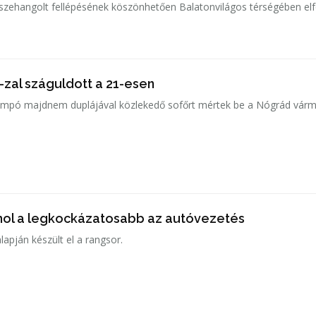
szehangolt fellépésének köszönhetően Balatonvilágos térségében elf
zal száguldott a 21-esen
mpó majdnem duplájával közlekedő sofőrt mértek be a Nógrád várm
ahol a legkockázatosabb az autóvezetés
apján készült el a rangsor.