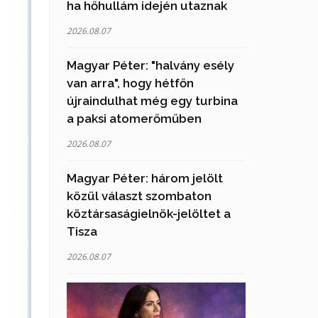
ha hőhullám idején utaznak
2026.08.07
Magyar Péter: "halvány esély
van arra", hogy hétfőn
újraindulhat még egy turbina
a paksi atomerőműben
2026.08.07
Magyar Péter: három jelölt
közül választ szombaton
köztársaságielnök-jelöltet a
Tisza
2026.08.07