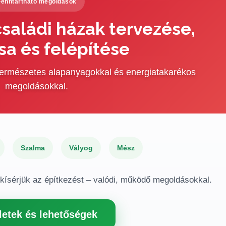
Fenntartható megoldások
saládi házak tervezése,
sa és felépítése
 természetes alapanyagokkal és energiatakarékos
megoldásokkal.
Szalma
Vályog
Mész
gkísérjük az építkezést – valódi, működő megoldásokkal.
letek és lehetőségek