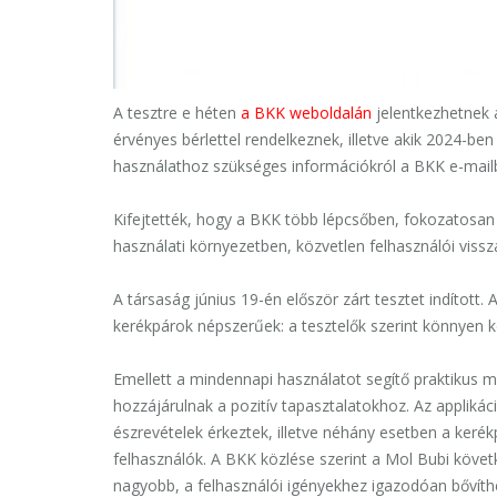
A tesztre e héten
a BKK weboldalán
jelentkezhetnek 
érvényes bérlettel rendelkeznek, illetve akik 2024-ben
használathoz szükséges információkról a BKK e-mailbe
Kifejtették, hogy a BKK több lépcsőben, fokozatosan
használati környezetben, közvetlen felhasználói viss
A társaság június 19-én először zárt tesztet indított.
kerékpárok népszerűek: a tesztelők szerint könnyen k
Emellett a mindennapi használatot segítő praktikus me
hozzájárulnak a pozitív tapasztalatokhoz. Az appliká
észrevételek érkeztek, illetve néhány esetben a ker
felhasználók. A BKK közlése szerint a Mol Bubi köve
nagyobb, a felhasználói igényekhez igazodóan bővíth