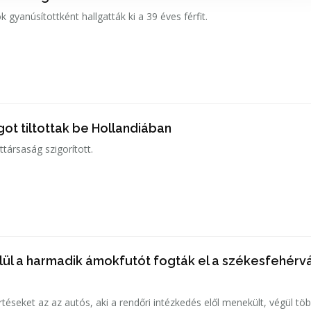
k gyanúsítottként hallgatták ki a 39 éves férfit.
ot tiltottak be Hollandiában
társaság szigorított.
lül a harmadik ámokfutót fogták el a székesfehérvá
téseket az az autós, aki a rendőri intézkedés elől menekült, végül tö