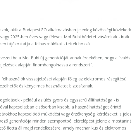
azok, akik a BudapestGO alkalmazásban jelenleg közösségi közleked
 vagy 2025-ben éves vagy féléves Mol Bubi bérletet vásároltak - írták.
n tájékoztatja a felhasználókat - tették hozzá.
 vezeti be a Mol Bubi új generációját annak érdekében, hogy a "valós
zajelzések alapján finomhangolhassa a rendszert".
 A felhasználók visszajelzései alapján főleg az elektromos rásegítésű
ezelhetők és kényelmes használatot biztosítanak.
goldások - például az ülés gyors és egyszerű állíthatósága - is
cióval kapcsolatban elsősorban kisebb, a használhatóságot érintő
ékpárokhoz kapcsolódó működési vagy érzékenységi kérdéseket is jele
tkező generációja minden szempontból előrelépést jelent: a mostaniná
ető flotta áll majd rendelkezésre, amely mechanikus és elektromos