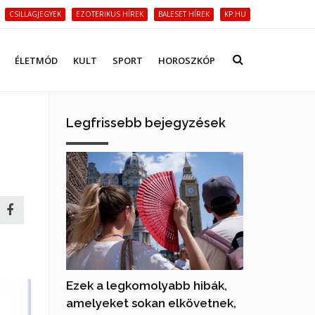
CSILLAGJEGYEK
EZOTERIKUS HÍREK
BALESET HÍREK
KP.HU
ÉLETMÓD
KULT
SPORT
HOROSZKÓP
Legfrissebb bejegyzések
Ezek a legkomolyabb hibák,
amelyeket sokan elkövetnek,