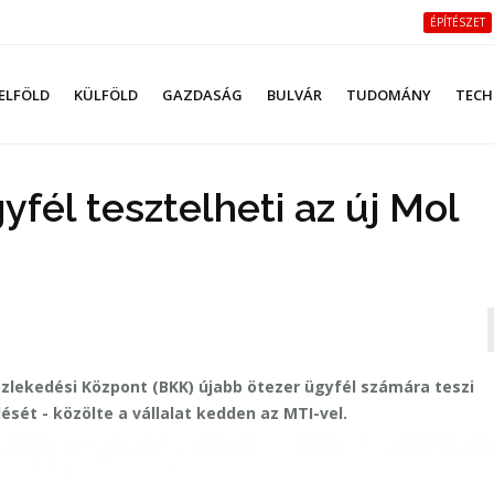
ÉPÍTÉSZET
ELFÖLD
KÜLFÖLD
GAZDASÁG
BULVÁR
TUDOMÁNY
TECH
yfél tesztelheti az új Mol
özlekedési Központ (BKK) újabb ötezer ügyfél számára teszi
ését - közölte a vállalat kedden az MTI-vel.