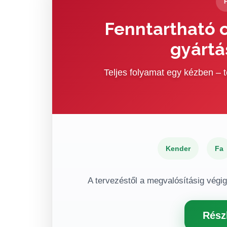
Fenntartható c
gyártá
Teljes folyamat egy kézben –
Kender
Fa
A tervezéstől a megvalósításig végi
Rész