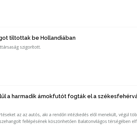
ot tiltottak be Hollandiában
társaság szigorított.
lül a harmadik ámokfutót fogták el a székesfehérvá
téseket az az autós, aki a rendőri intézkedés elől menekült, végül tö
szehangolt fellépésének köszönhetően Balatonvilágos térségében elf