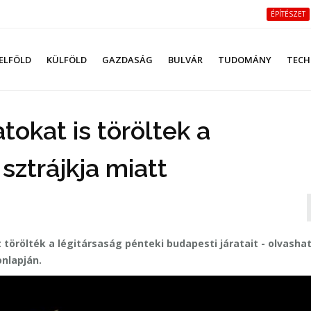
ÉPÍTÉSZET
ELFÖLD
KÜLFÖLD
GAZDASÁG
BULVÁR
TUDOMÁNY
TECH
tokat is töröltek a
ztrájkja miatt
 törölték a légitársaság pénteki budapesti járatait - olvasha
nlapján.