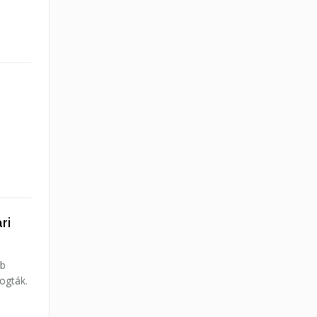
ri
bb
ogták.