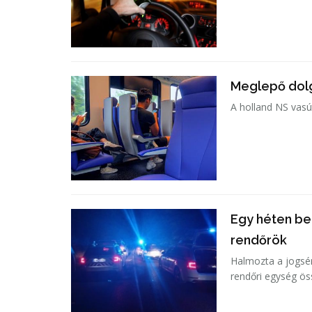
Meglepő dolg
A holland NS vasút
Egy héten be
rendőrök
Halmozta a jogsér
rendőri egység ös