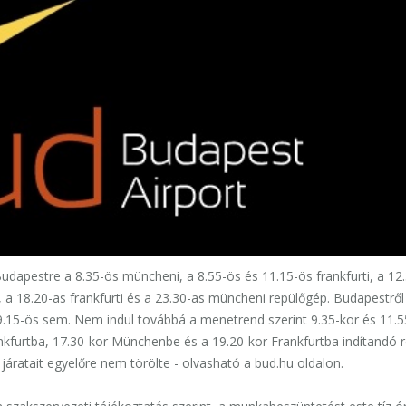
Budapestre a 8.35-ös müncheni, a 8.55-ös és 11.15-ös frankfurti, a 12
, a 18.20-as frankfurti és a 23.30-as müncheni repülőgép. Budapestről
 9.15-ös sem. Nem indul továbbá a menetrend szerint 9.35-kor és 11.5
kfurtba, 17.30-kor Münchenbe és a 19.20-kor Frankfurtba indítandó r
áratait egyelőre nem törölte - olvasható a bud.hu oldalon.