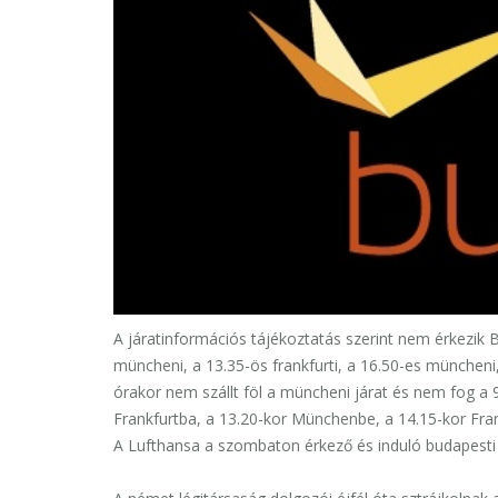
A járatinformációs tájékoztatás szerint nem érkezik 
müncheni, a 13.35-ös frankfurti, a 16.50-es müncheni
órakor nem szállt föl a müncheni járat és nem fog a
Frankfurtba, a 13.20-kor Münchenbe, a 14.15-kor Fran
A Lufthansa a szombaton érkező és induló budapesti j