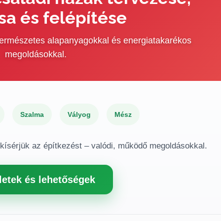
sa és felépítése
 természetes alapanyagokkal és energiatakarékos
megoldásokkal.
Szalma
Vályog
Mész
gkísérjük az építkezést – valódi, működő megoldásokkal.
letek és lehetőségek