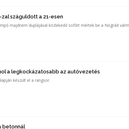
zal száguldott a 21-esen
mpó majdnem duplájával közlekedő sofőrt mértek be a Nógrád várm
ahol a legkockázatosabb az autóvezetés
apján készült el a rangsor.
 betonnál