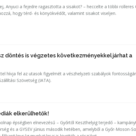
, Anyuci a fejedre ragasztotta a sisakot? – heccelte a többi rolleres 
hozzá, hogy térd- és könyökvédőt, valamint sisakot viseljen.
sz döntés is végzetes következményekkel járhat a
tel hívja fel az utasok figyelmét a vészhelyzeti szabályok fontosságá
zállítási Szövetség (IATA).
édiák elkerülhetők!
olnap épségben elnevezésű – Győrtől Keszthelyig terjedő – kampány
dőrség és a GYSEV június második hetében, amelyből a Győr-Moson-S
főkapitányság munkatársai is kivették a részüket.