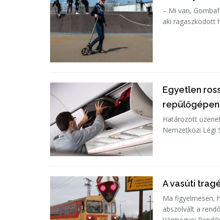
– Mi van, Gombafej
aki ragaszkodott 
Egyetlen ros
repülőgépen
Határozott üzenet
Nemzetközi Légi S
A vasúti trag
Ma figyelmesen, h
abszolvált a ren
Vármegyei Rendőr-