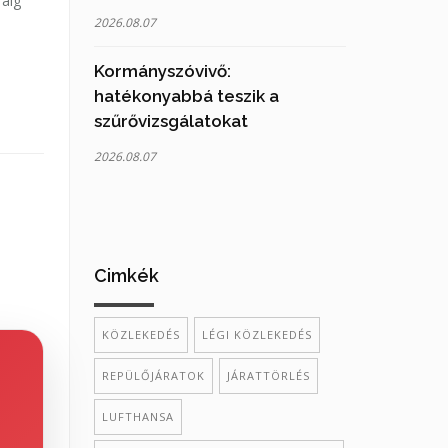
ráig
2026.08.07
Kormányszóvivő:
hatékonyabbá teszik a
szűrővizsgálatokat
2026.08.07
Cimkék
KÖZLEKEDÉS
LÉGI KÖZLEKEDÉS
REPÜLŐJÁRATOK
JÁRATTÖRLÉS
LUFTHANSA