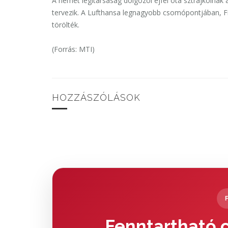
A német légitársaság dolgozói éjfél óta sztrájkolnak 
tervezik. A Lufthansa legnagyobb csomópontjában, Fr
törölték.
(Forrás: MTI)
HOZZÁSZÓLÁSOK
Fenntartható c