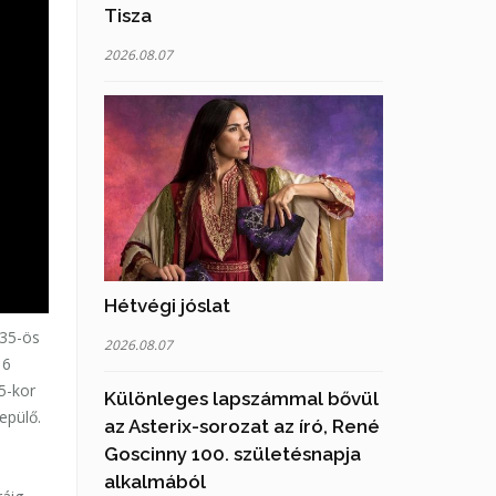
Tisza
2026.08.07
Hétvégi jóslat
.35-ös
2026.08.07
 6
5-kor
Különleges lapszámmal bővül
epülő.
az Asterix-sorozat az író, René
Goscinny 100. születésnapja
alkalmából