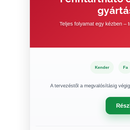
gyártá
Teljes folyamat egy kézben –
Kender
Fa
A tervezéstől a megvalósításig végi
Rész