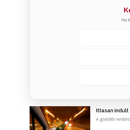
K
Ha k
Ittasan indult
A gödöllői rendőrö