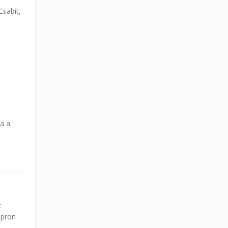
Csabit,
ra a
t
opron