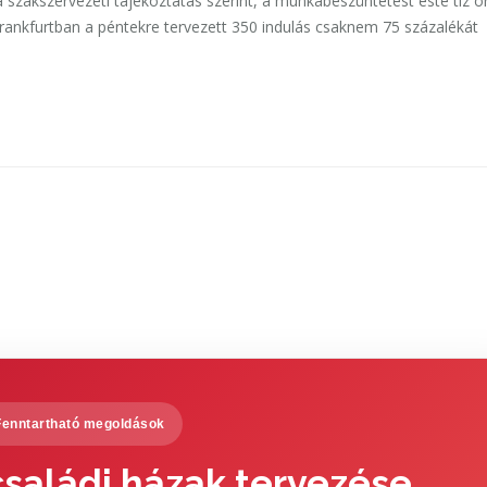
a szakszervezeti tájékoztatás szerint, a munkabeszüntetést este tíz ó
ankfurtban a péntekre tervezett 350 indulás csaknem 75 százalékát
Fenntartható megoldások
saládi házak tervezése,