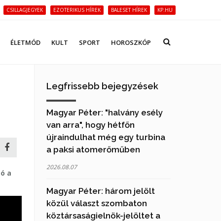
CSILLAGJEGYEK
EZOTERIKUS HÍREK
BALESET HÍREK
KP.HU
ÉLETMÓD
KULT
SPORT
HOROSZKÓP
Legfrissebb bejegyzések
Magyar Péter: "halvány esély
van arra", hogy hétfőn
újraindulhat még egy turbina
a paksi atomerőműben
2026.08.07
tó a
Magyar Péter: három jelölt
közül választ szombaton
köztársaságielnök-jelöltet a