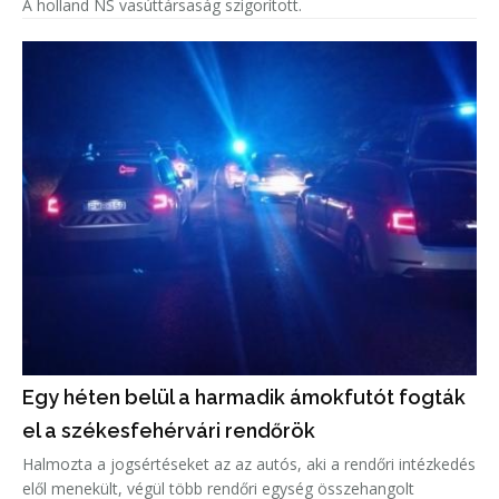
A holland NS vasúttársaság szigorított.
Egy héten belül a harmadik ámokfutót fogták
el a székesfehérvári rendőrök
Halmozta a jogsértéseket az az autós, aki a rendőri intézkedés
elől menekült, végül több rendőri egység összehangolt