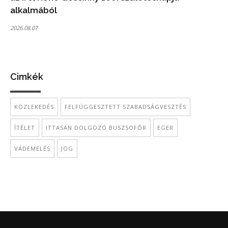
alkalmából
2026.08.07
Cimkék
KÖZLEKEDÉS
FELFÜGGESZTETT SZABADSÁGVESZTÉS
ÍTÉLET
ITTASAN DOLGOZÓ BUSZSOFŐR
EGER
VÁDEMELÉS
JOG