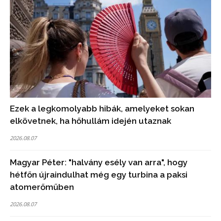
Ezek a legkomolyabb hibák, amelyeket sokan
elkövetnek, ha hőhullám idején utaznak
2026.08.07
Magyar Péter: "halvány esély van arra", hogy
hétfőn újraindulhat még egy turbina a paksi
atomerőműben
2026.08.07