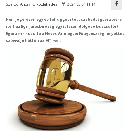
Szerző:
Ancsy
itt:
közlekedés
2024.03.04 11:14
Nem jogerősen egy év felfüggesztett szabadságvesztésre
ítélt az Egri Járásbíróság egy ittasan dolgozó buszsofőrt
Egerben - közölte a Heves Vármegyei Főügyészség helyettes
szóvivője hétfőn az MTI-vel.