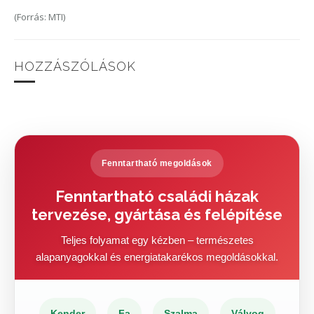
(Forrás: MTI)
HOZZÁSZÓLÁSOK
Fenntartható megoldások
Fenntartható családi házak
tervezése, gyártása és felépítése
Teljes folyamat egy kézben – természetes
alapanyagokkal és energiatakarékos megoldásokkal.
Kender
Fa
Szalma
Vályog