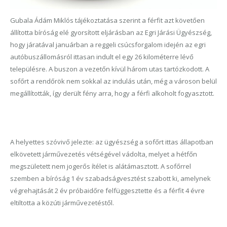
Gubala Ádám Miklós tájékoztatása szerint a férfit azt követően
állította bíróság elé gyorsított eljárásban az Egri Járási Ügyészség,
hogy járatával januárban a reggeli csúcsforgalom idején az egri
autóbuszállomásról ittasan indult el egy 26 kilométerre lévő
településre. A buszon a vezetőn kívül három utas tartózkodott. A
sofőrt a rendőrök nem sokkal az indulás után, még a városon belül
megállították, így derült fény arra, hogy a férfi alkoholt fogyasztott.
A helyettes szóvivő jelezte: az ügyészség a sofőrt ittas állapotban
elkövetett járművezetés vétségével vádolta, melyet a hétfőn
megszületett nem jogerős ítélet is alátámasztott. A sofőrrel
szemben a bíróság 1 év szabadságvesztést szabott ki, amelynek
végrehajtását 2 év próbaidőre felfüggesztette és a férfit 4 évre
eltiltotta a közúti járművezetéstől.