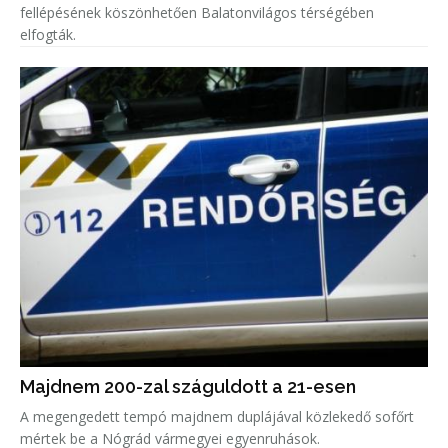
fellépésének köszönhetően Balatonvilágos térségében
elfogták.
Majdnem 200-zal száguldott a 21-esen
A megengedett tempó majdnem duplájával közlekedő sofőrt
mértek be a Nógrád vármegyei egyenruhások.