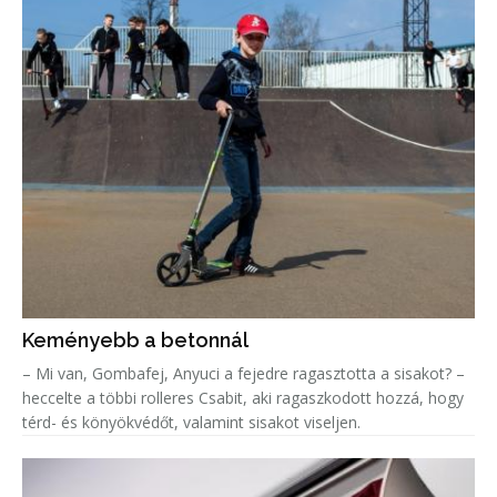
Keményebb a betonnál
– Mi van, Gombafej, Anyuci a fejedre ragasztotta a sisakot? –
heccelte a többi rolleres Csabit, aki ragaszkodott hozzá, hogy
térd- és könyökvédőt, valamint sisakot viseljen.