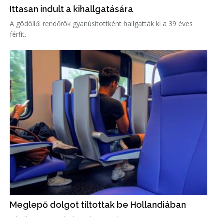
Ittasan indult a kihallgatására
A gödöllői rendőrök gyanúsítottként hallgatták ki a 39 éves
férfit.
Meglepő dolgot tiltottak be Hollandiában