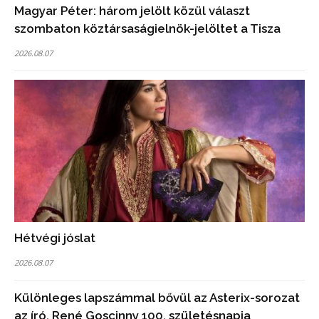
Magyar Péter: három jelölt közül választ
szombaton köztársaságielnök-jelöltet a Tisza
2026.08.07
Hétvégi jóslat
2026.08.07
Különleges lapszámmal bővül az Asterix-sorozat
az író, René Goscinny 100. születésnapja