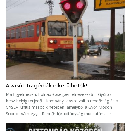
A vasúti tragédiák elkerülhetők!
Ma figyelmesen, holnap épségben elnevezésű – Győrtől
Keszthelyig terjedő – kampányt abszolvált a rendőrség és a
GYSEV június második hetében, amelyből a Győr-Moson-
Sopron Vármegyei Rendőr-főkapitányság munkatársai is
kivették a részüket.