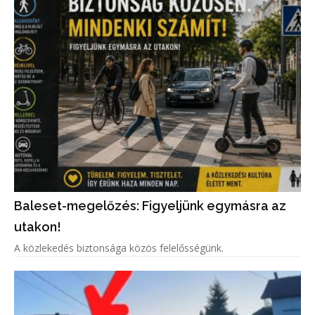
Baleset-megelőzés: Figyeljünk egymásra az
utakon!
A közlekedés biztonsága közös felelősségünk.