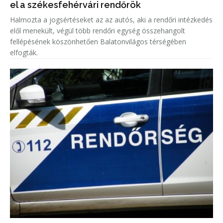
el a székesfehérvári rendőrök
Halmozta a jogsértéseket az az autós, aki a rendőri intézkedés
elől menekült, végül több rendőri egység összehangolt
fellépésének köszönhetően Balatonvilágos térségében
elfogták.