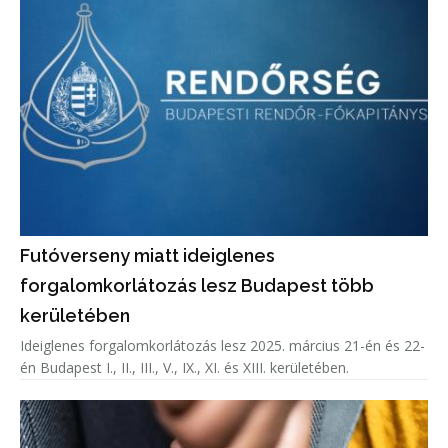
Futóverseny miatt ideiglenes
forgalomkorlátozás lesz Budapest több
kerületében
Ideiglenes forgalomkorlátozás lesz 2025. március 21-én és 22-
én Budapest I., II., III., V., IX., XI. és XIII. kerületében.