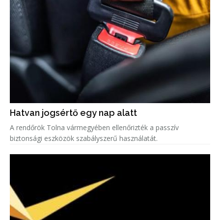
Hatvan jogsértő egy nap alatt
A rendőrök Tolna vármegyében ellenőrizték a passzív
biztonsági eszközök szabályszerű használatát.