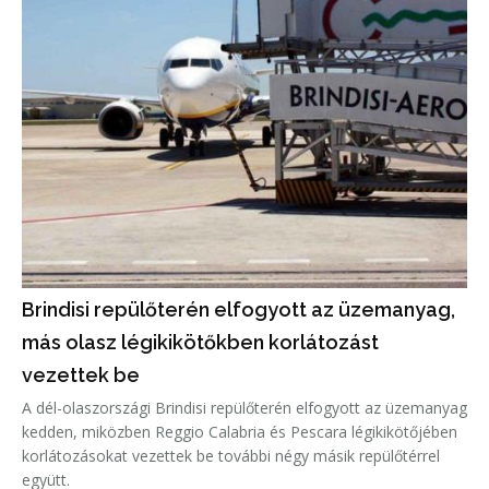
Brindisi repülőterén elfogyott az üzemanyag,
más olasz légikikötőkben korlátozást
vezettek be
A dél-olaszországi Brindisi repülőterén elfogyott az üzemanyag
kedden, miközben Reggio Calabria és Pescara légikikötőjében
korlátozásokat vezettek be további négy másik repülőtérrel
együtt.