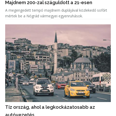
Majdnem 200-zal száguldott a 21-esen
A megengedett tempó majdnem duplájával közlekedő sofőrt
mértek be a Nógrád vármegyei egyenruhások.
Tíz ország, ahol a legkockázatosabb az
autóvezetés