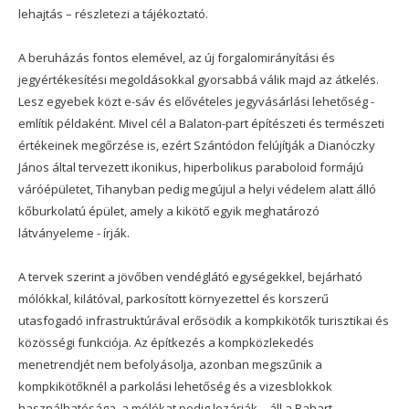
lehajtás – részletezi a tájékoztató.
A beruházás fontos elemével, az új forgalomirányítási és
jegyértékesítési megoldásokkal gyorsabbá válik majd az átkelés.
Lesz egyebek közt e-sáv és elővételes jegyvásárlási lehetőség -
említik példaként. Mivel cél a Balaton-part építészeti és természeti
értékeinek megőrzése is, ezért Szántódon felújítják a Dianóczky
János által tervezett ikonikus, hiperbolikus paraboloid formájú
váróépületet, Tihanyban pedig megújul a helyi védelem alatt álló
kőburkolatú épület, amely a kikötő egyik meghatározó
látványeleme - írják.
A tervek szerint a jövőben vendéglátó egységekkel, bejárható
mólókkal, kilátóval, parkosított környezettel és korszerű
utasfogadó infrastruktúrával erősödik a kompkikötők turisztikai és
közösségi funkciója. Az építkezés a kompközlekedés
menetrendjét nem befolyásolja, azonban megszűnik a
kompkikötőknél a parkolási lehetőség és a vizesblokkok
használhatósága, a mólókat pedig lezárják – áll a Bahart