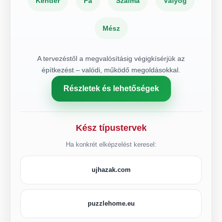
Kender
Fa
Szalma
Vályog
Mész
A tervezéstől a megvalósításig végigkísérjük az
építkezést – valódi, működő megoldásokkal.
Részletek és lehetőségek
Kész típustervek
Ha konkrét elképzelést keresel:
ujhazak.com
puzzlehome.eu