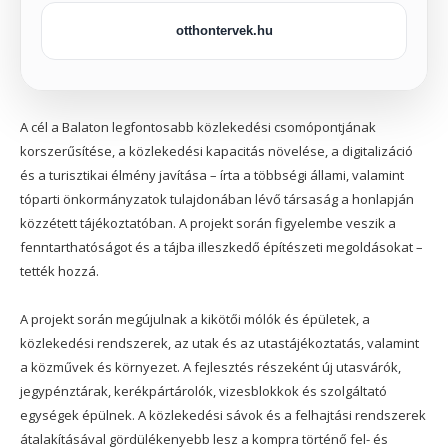
otthontervek.hu
A cél a Balaton legfontosabb közlekedési csomópontjának
korszerűsítése, a közlekedési kapacitás növelése, a digitalizáció
és a turisztikai élmény javítása – írta a többségi állami, valamint
tóparti önkormányzatok tulajdonában lévő társaság a honlapján
közzétett tájékoztatóban. A projekt során figyelembe veszik a
fenntarthatóságot és a tájba illeszkedő építészeti megoldásokat –
tették hozzá.
A projekt során megújulnak a kikötői mólók és épületek, a
közlekedési rendszerek, az utak és az utastájékoztatás, valamint
a közművek és környezet. A fejlesztés részeként új utasvárók,
jegypénztárak, kerékpártárolók, vizesblokkok és szolgáltató
egységek épülnek. A közlekedési sávok és a felhajtási rendszerek
átalakításával gördülékenyebb lesz a kompra történő fel- és