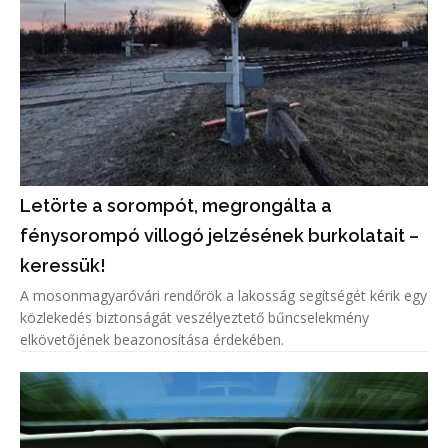
Letörte a sorompót, megrongálta a
fénysorompó villogó jelzésének burkolatait –
keressük!
A mosonmagyaróvári rendőrök a lakosság segítségét kérik egy
közlekedés biztonságát veszélyeztető bűncselekmény
elkövetőjének beazonosítása érdekében.