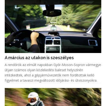
A március az utakon is szeszélyes
A rendőrök az elmúlt napokban Győr-Moson-Sopron vármegye
útjain számos olyan közlekedési baleset helyszínén
intézkedtek, ahol a gépjárművezetők nem fordítottak kellő
figyelmet a tavaszi megváltozott időjárási- és útviszonyokra.