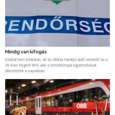
Mindig van kifogás
Ezúttal nem bódultan, de az eltiltás hatálya alatt vezetett az a
30 éves fürgedi férfi, akit a simontornyai egyenruhások
ellenőriztek a napokban.