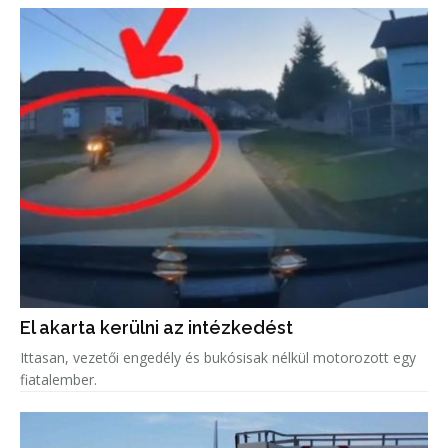
El akarta kerülni az intézkedést
Ittasan, vezetői engedély és bukósisak nélkül motorozott egy
fiatalember.