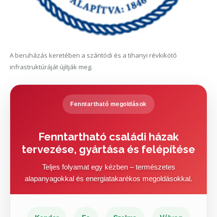
A beruházás keretében a szántódi és a tihanyi révkikötő
infrastruktúráját újítják meg.
Fenntartható megoldások
Fenntartható családi házak
tervezése, gyártása és felépítése
Teljes folyamat egy kézben – természetes
alapanyagokkal és energiatakarékos megoldásokkal.