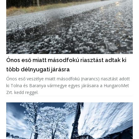
Ónos eső miatt másodfokú riasztást adtak ki
több délnyugati járásra
Ónos eső veszélye miatt másodfokú (narancs) riasztást adott
ki Tolna és Baranya vármegye egyes járásaira a HungaroMet
Zrt. kedd reggel.