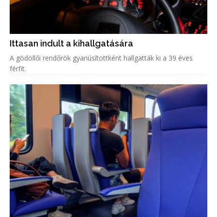
Ittasan indult a kihallgatására
A gödöllői rendőrök gyanúsítottként hallgatták ki a 39 éves
férfit.