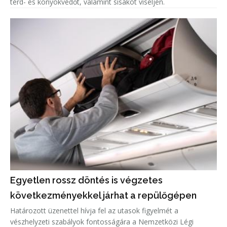
térd- és könyökvédőt, valamint sisakot viseljen.
Egyetlen rossz döntés is végzetes
következményekkel járhat a repülőgépen
Határozott üzenettel hívja fel az utasok figyelmét a
vészhelyzeti szabályok fontosságára a Nemzetközi Légi