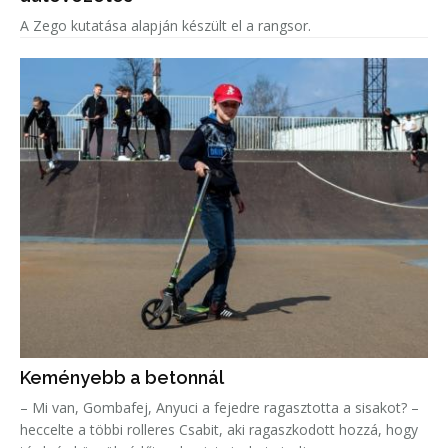
A Zego kutatása alapján készült el a rangsor.
Keményebb a betonnál
– Mi van, Gombafej, Anyuci a fejedre ragasztotta a sisakot? –
heccelte a többi rolleres Csabit, aki ragaszkodott hozzá, hogy