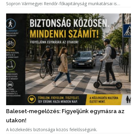
Sopron Vármegyei Rendőr-főkapitányság munkatársai is
kivették a részüket.
Baleset-megelőzés: Figyeljünk egymásra az
utakon!
A közlekedés biztonsága közös felelősségünk.