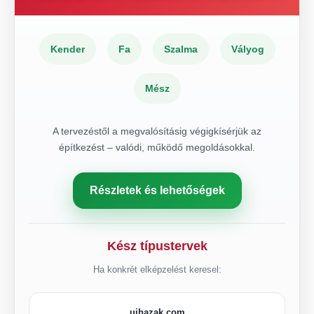
Kender
Fa
Szalma
Vályog
Mész
A tervezéstől a megvalósításig végigkísérjük az
építkezést – valódi, működő megoldásokkal.
Részletek és lehetőségek
Kész típustervek
Ha konkrét elképzelést keresel:
ujhazak.com