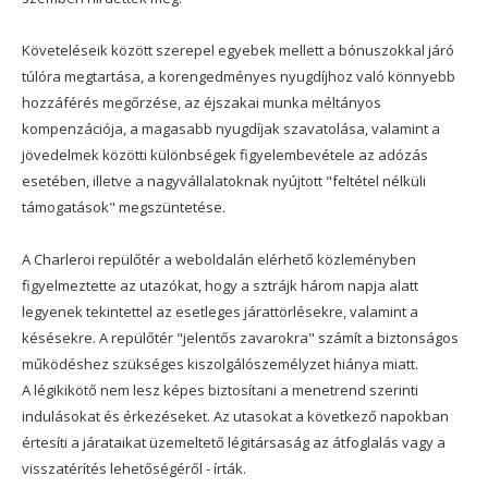
Követeléseik között szerepel egyebek mellett a bónuszokkal járó
túlóra megtartása, a korengedményes nyugdíjhoz való könnyebb
hozzáférés megőrzése, az éjszakai munka méltányos
kompenzációja, a magasabb nyugdíjak szavatolása, valamint a
jövedelmek közötti különbségek figyelembevétele az adózás
esetében, illetve a nagyvállalatoknak nyújtott "feltétel nélküli
támogatások" megszüntetése.
A Charleroi repülőtér a weboldalán elérhető közleményben
figyelmeztette az utazókat, hogy a sztrájk három napja alatt
legyenek tekintettel az esetleges járattörlésekre, valamint a
késésekre. A repülőtér "jelentős zavarokra" számít a biztonságos
működéshez szükséges kiszolgálószemélyzet hiánya miatt.
A légikikötő nem lesz képes biztosítani a menetrend szerinti
indulásokat és érkezéseket. Az utasokat a következő napokban
értesíti a járataikat üzemeltető légitársaság az átfoglalás vagy a
visszatérítés lehetőségéről - írták.