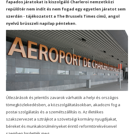
fapados járatokat is kiszolgáló Charleroi nemzetközi
repülőtér nem indít és nem fogad egy egyetlen járatot sem
szerdán - tájékozatott a The Brussels Times című, angol
nyelvű brüsszeli napilap pénteken.
Útlezárások és jelentős zavarok várhatók a helyi és országos
tömegközlekedésben, a közszolgáltatásokban, akadozni fog a
postai szolgálatás és a szemétszállítás is. Az illetékes
szakszervezet a sztrájkot a szövetségi kormány nyugdíjakat,
béreket és munkakörülményeket érintő reformtörekvéseivel
szemben hirdették meg.