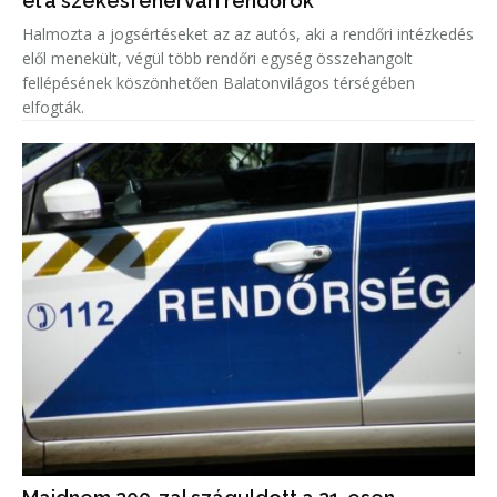
el a székesfehérvári rendőrök
Halmozta a jogsértéseket az az autós, aki a rendőri intézkedés
elől menekült, végül több rendőri egység összehangolt
fellépésének köszönhetően Balatonvilágos térségében
elfogták.