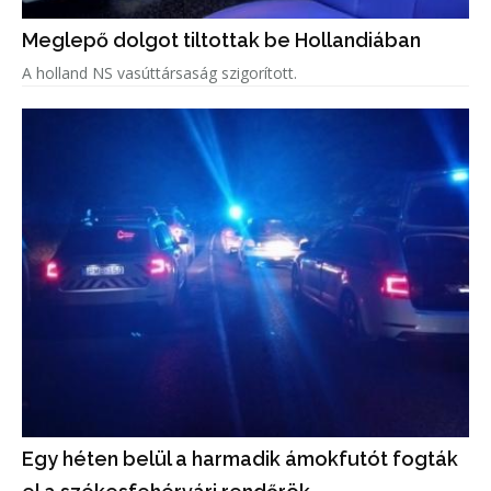
Meglepő dolgot tiltottak be Hollandiában
A holland NS vasúttársaság szigorított.
Egy héten belül a harmadik ámokfutót fogták