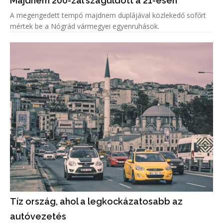
Majdnem 200-zal száguldott a 21-esen
A megengedett tempó majdnem duplájával közlekedő sofőrt
mértek be a Nógrád vármegyei egyenruhások.
Tíz ország, ahol a legkockázatosabb az
autóvezetés