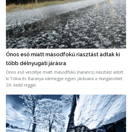
Ónos eső miatt másodfokú riasztást adtak ki
több délnyugati járásra
Ónos eső veszélye miatt másodfokú (narancs) riasztást adott
ki Tolna és Baranya vármegye egyes járásaira a HungaroMet
Zrt. kedd reggel.