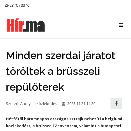
23 ℃ / 33 ℃
Minden szerdai járatot
töröltek a brüsszeli
repülőterek
Szerző:
Ancsy
itt:
közlekedés
2025.11.21 14:20
Hétfőtől háromnapos országos sztrájk nehezíti a belgiumi
közlekedést, a brüsszeli Zanventem, valamint a budapesti