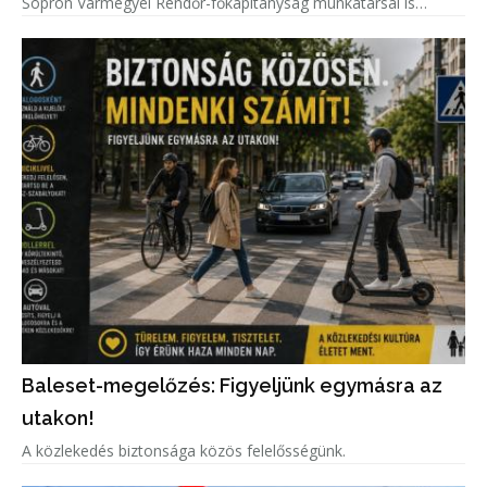
Sopron Vármegyei Rendőr-főkapitányság munkatársai is
kivették a részüket.
Baleset-megelőzés: Figyeljünk egymásra az
utakon!
A közlekedés biztonsága közös felelősségünk.