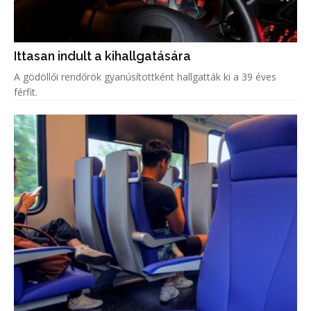
Ittasan indult a kihallgatására
A gödöllői rendőrök gyanúsítottként hallgatták ki a 39 éves
férfit.