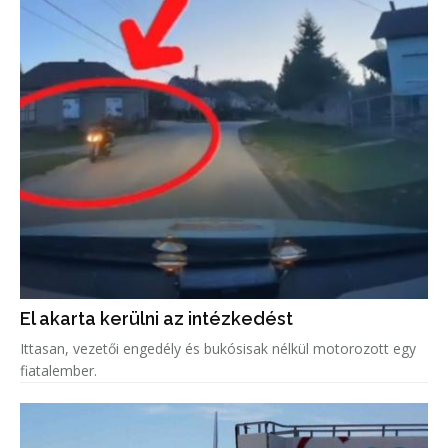
El akarta kerülni az intézkedést
Ittasan, vezetői engedély és bukósisak nélkül motorozott egy
fiatalember.