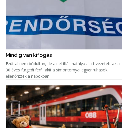
Mindig van kifogás
Ezúttal nem bódultan, de az eltiltás hatálya alatt vezetett az a
30 éves fürgedi férfi, akit a simontornyai egyenruhások
ellenőriztek a napokban.