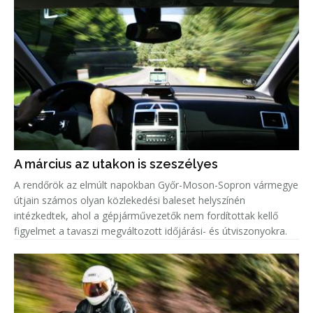
A március az utakon is szeszélyes
A rendőrök az elmúlt napokban Győr-Moson-Sopron vármegye
útjain számos olyan közlekedési baleset helyszínén
intézkedtek, ahol a gépjárművezetők nem fordítottak kellő
figyelmet a tavaszi megváltozott időjárási- és útviszonyokra.