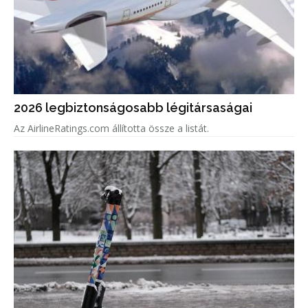
2026 legbiztonságosabb légitársaságai
Az AirlineRatings.com állította össze a listát.