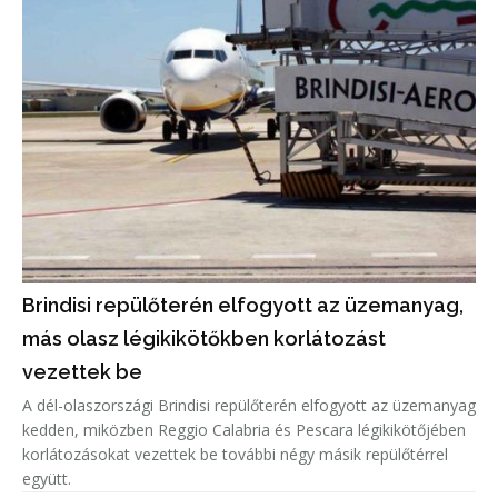
Brindisi repülőterén elfogyott az üzemanyag,
más olasz légikikötőkben korlátozást
vezettek be
A dél-olaszországi Brindisi repülőterén elfogyott az üzemanyag
kedden, miközben Reggio Calabria és Pescara légikikötőjében
korlátozásokat vezettek be további négy másik repülőtérrel
együtt.