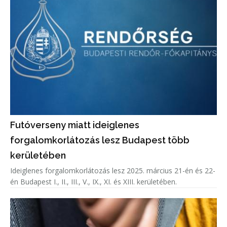
Futóverseny miatt ideiglenes
forgalomkorlátozás lesz Budapest több
kerületében
Ideiglenes forgalomkorlátozás lesz 2025. március 21-én és 22-
én Budapest I., II., III., V., IX., XI. és XIII. kerületében.