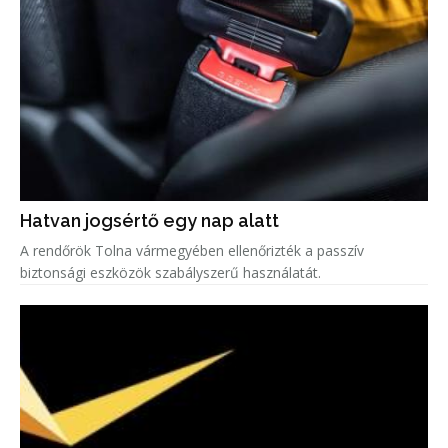
Hatvan jogsértő egy nap alatt
A rendőrök Tolna vármegyében ellenőrizték a passzív
biztonsági eszközök szabályszerű használatát.