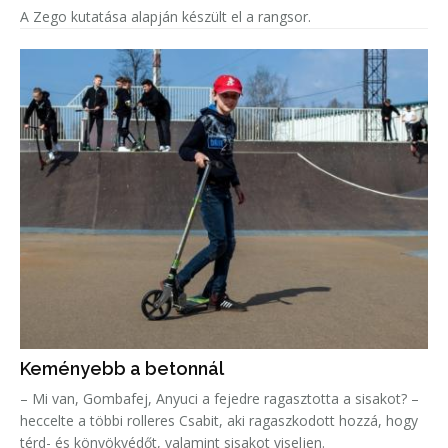
A Zego kutatása alapján készült el a rangsor.
Keményebb a betonnál
– Mi van, Gombafej, Anyuci a fejedre ragasztotta a sisakot? –
heccelte a többi rolleres Csabit, aki ragaszkodott hozzá, hogy
térd- és könyökvédőt, valamint sisakot viseljen.