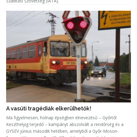
Szállítási Szövetség (IATA).
A vasúti tragédiák elkerülhetők!
Ma figyelmesen, holnap épségben elnevezésű – Győrtől
Keszthelyig terjedő – kampányt abszolvált a rendőrség és a
GYSEV június második hetében, amelyből a Győr-Moson-