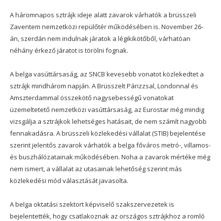
A háromnapos sztrájk ideje alatt zavarok várhatók a brüsszeli
Zaventem nemzetközi repülőtér működésében is. November 26-
án, szerdán nem indulnak járatok a légikikötőből, várhatóan
néhány érkező járatot is törölni fognak.
A belga vasúttársaság, az SNCB kevesebb vonatot közlekedtet a
sztrájk mindhárom napján. A Brüsszelt Párizzsal, Londonnal és
Amszterdammal összekötő nagysebességű vonatokat
üzemeltetető nemzetközi vasúttársaság, az Eurostar még mindig
vizsgálja a sztrájkok lehetséges hatásait, de nem számít nagyobb
fennakadásra. A brüsszeli közlekedési vállalat (STIB) bejelentése
szerint jelentős zavarok várhatók a belga főváros metró-, villamos-
és buszhálózatainak működésében. Noha a zavarok mértéke még
nem ismert, a vállalat az utasainak lehetőség szerint más
közlekedési mód választását javasolta.
A belga oktatási szektort képviselő szakszervezetek is
bejelentették, hogy csatlakoznak az országos sztrájkhoz a romló