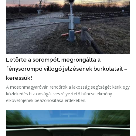
Letörte a sorompót, megrongálta a
fénysorompó villogó jelzésének burkolatait –
keressük!
A mosonmagyaróvári rendőrök a lakosság segítségét kérik egy
közlekedés biztonságát veszélyeztető bűncselekmény
elkövetőjének beazonosítása érdekében.