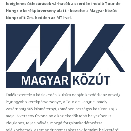
Ideiglenes útlezárások várhatók a szerdán induló Tour de
Hongrie kerékpárverseny alatt - közölte a Magyar Közút
Nonprofit Zrt. kedden az MTI-vel.
Emlékeztettek: a közlekedési kultúra napján kezdődik az ország
legnagyobb kerékpárversenye, a Tour de Hongrie, amely
vasárnapig 905 kilométernyi, zömében országos közúton zajlik
majd. A verseny útvonalán a közlekedők több helyszínen is
ideiglenes, teljes pályás, mozgó forgalomkorlátozással
találkozhatnak, ezért az érintett szakaszok forgalmi helyzetéről