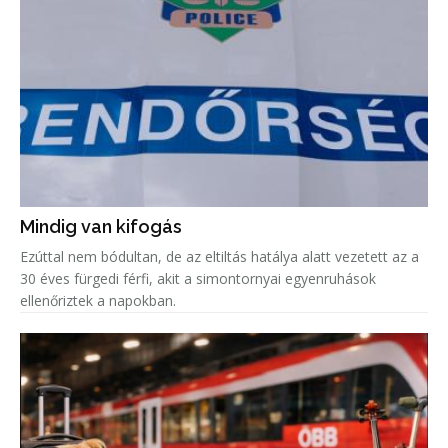
Mindig van kifogás
Ezúttal nem bódultan, de az eltiltás hatálya alatt vezetett az a
30 éves fürgedi férfi, akit a simontornyai egyenruhások
ellenőriztek a napokban.