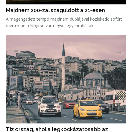
Majdnem 200-zal száguldott a 21-esen
A megengedett tempó majdnem duplájával közlekedő sofőrt
mértek be a Nógrád vármegyei egyenruhások.
Tíz ország, ahol a legkockázatosabb az