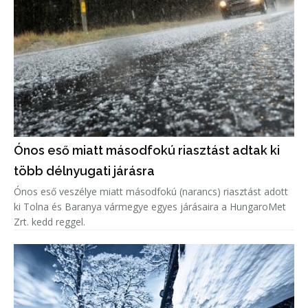
Ónos eső miatt másodfokú riasztást adtak ki
több délnyugati járásra
Ónos eső veszélye miatt másodfokú (narancs) riasztást adott
ki Tolna és Baranya vármegye egyes járásaira a HungaroMet
Zrt. kedd reggel.