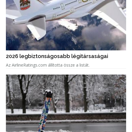
2026 legbiztonságosabb légitársaságai
Az AirlineRatings.com állította össze a listát.