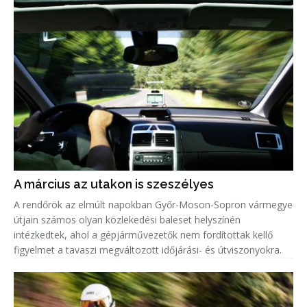
A március az utakon is szeszélyes
A rendőrök az elmúlt napokban Győr-Moson-Sopron vármegye
útjain számos olyan közlekedési baleset helyszínén
intézkedtek, ahol a gépjárművezetők nem fordítottak kellő
figyelmet a tavaszi megváltozott időjárási- és útviszonyokra.