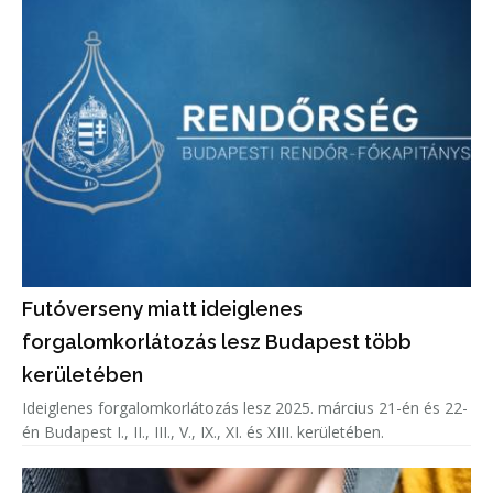
Futóverseny miatt ideiglenes
forgalomkorlátozás lesz Budapest több
kerületében
Ideiglenes forgalomkorlátozás lesz 2025. március 21-én és 22-
én Budapest I., II., III., V., IX., XI. és XIII. kerületében.