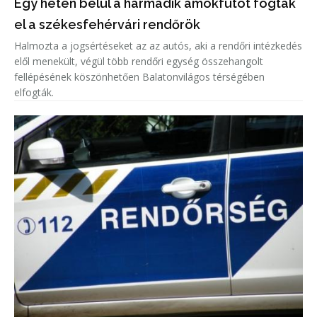
Egy héten belül a harmadik ámokfutót fogták
el a székesfehérvári rendőrök
Halmozta a jogsértéseket az az autós, aki a rendőri intézkedés
elől menekült, végül több rendőri egység összehangolt
fellépésének köszönhetően Balatonvilágos térségében
elfogták.