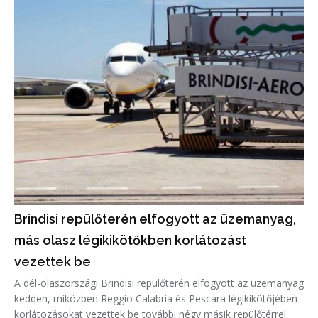
Brindisi repülőterén elfogyott az üzemanyag,
más olasz légikikötőkben korlátozást
vezettek be
A dél-olaszországi Brindisi repülőterén elfogyott az üzemanyag
kedden, miközben Reggio Calabria és Pescara légikikötőjében
korlátozásokat vezettek be további négy másik repülőtérrel