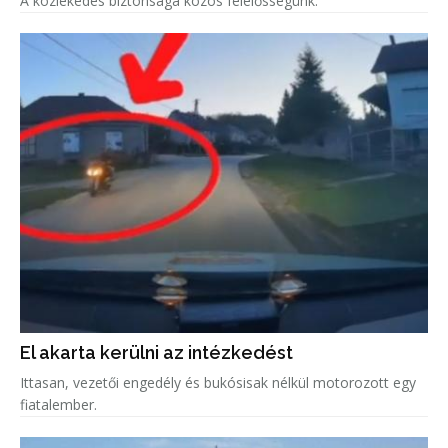
A közlekedés biztonsága közös felelősségünk.
El akarta kerülni az intézkedést
Ittasan, vezetői engedély és bukósisak nélkül motorozott egy
fiatalember.