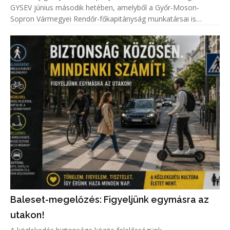
GYSEV június második hetében, amelyből a Győr-Moson-
Sopron Vármegyei Rendőr-főkapitányság munkatársai is
kivették a részüket.
Baleset-megelőzés: Figyeljünk egymásra az
utakon!