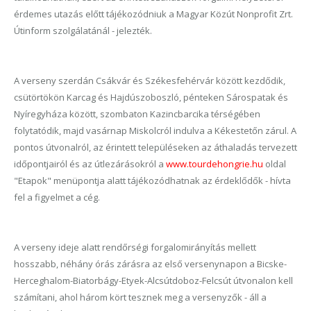
érdemes utazás előtt tájékozódniuk a Magyar Közút Nonprofit Zrt.
Útinform szolgálatánál - jelezték.
A verseny szerdán Csákvár és Székesfehérvár között kezdődik,
csütörtökön Karcag és Hajdúszoboszló, pénteken Sárospatak és
Nyíregyháza között, szombaton Kazincbarcika térségében
folytatódik, majd vasárnap Miskolcról indulva a Kékestetőn zárul. A
pontos útvonalról, az érintett településeken az áthaladás tervezett
időpontjairól és az útlezárásokról a
www.tourdehongrie.hu
oldal
"Etapok" menüpontja alatt tájékozódhatnak az érdeklődők - hívta
fel a figyelmet a cég.
A verseny ideje alatt rendőrségi forgalomirányítás mellett
hosszabb, néhány órás zárásra az első versenynapon a Bicske-
Herceghalom-Biatorbágy-Etyek-Alcsútdoboz-Felcsút útvonalon kell
számítani, ahol három kört tesznek meg a versenyzők - áll a