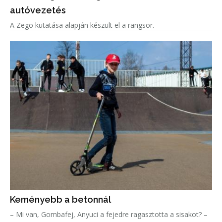
autóvezetés
A Zego kutatása alapján készült el a rangsor.
Keményebb a betonnál
– Mi van, Gombafej, Anyuci a fejedre ragasztotta a sisakot? –