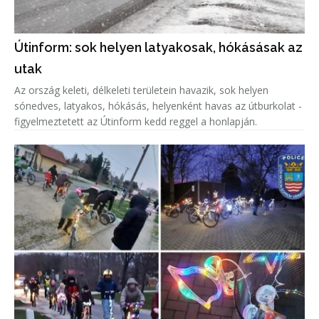
Útinform: sok helyen latyakosak, hókásásak az
utak
Az ország keleti, délkeleti területein havazik, sok helyen
sónedves, latyakos, hókásás, helyenként havas az útburkolat -
figyelmeztetett az Útinform kedd reggel a honlapján.