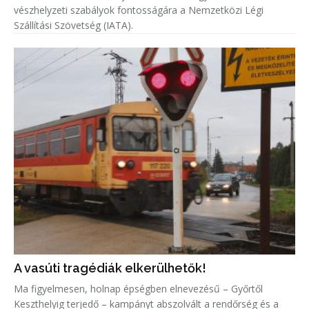
vészhelyzeti szabályok fontosságára a Nemzetközi Légi
Szállítási Szövetség (IATA).
A vasúti tragédiák elkerülhetők!
Ma figyelmesen, holnap épségben elnevezésű – Győrtől
Keszthelyig terjedő – kampányt abszolvált a rendőrség és a