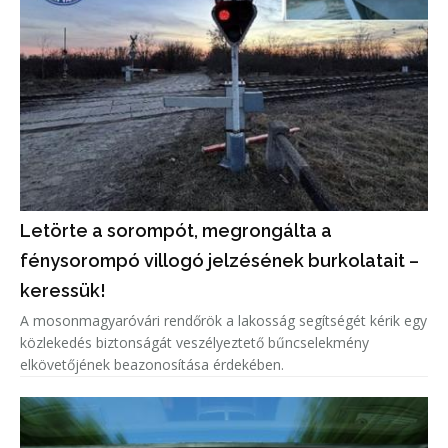
Letörte a sorompót, megrongálta a
fénysorompó villogó jelzésének burkolatait –
keressük!
A mosonmagyaróvári rendőrök a lakosság segítségét kérik egy
közlekedés biztonságát veszélyeztető bűncselekmény
elkövetőjének beazonosítása érdekében.