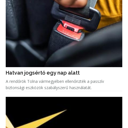
Hatvan jogsértő egy nap alatt
A rendőrök Tolna vármegyében ellenőrizték a passzív
biztonsági eszközök szabályszerű használatát.