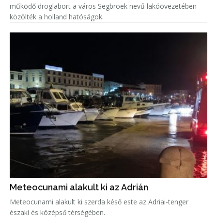
működő droglabort a város Segbroek nevű lakóövezetében -
közölték a holland hatóságok.
Meteocunami alakult ki az Adrián
Meteocunami alakult ki szerda késő este az Adriai-tenger
északi és középső térségében.