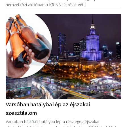
nemzetközi akcióban a KR NNI is részt vett.
Varsóban hatályba lép az éjszakai
szesztilalom
Varsóban hétfőtől hatályba lép a részleges éjszakai