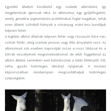
Egymillió állatból körülbelül egy születik albínóként, így
megjelenésük igencsak ritka. Az albinizmus egy gyűjtőfogalom,
amely genetikai pigmentációs problémákat foglal magában, tehát
ezen állatok szőréből hiányzik a színanyag, ezért lesz bundájuk
teljesen fehér.
A legtöbb albínó állatnak teljesen fehér vagy rózsaszín bőre van,
szőrük fehér, amíg szemük pirosas vagy lilás árnyalatot vesz. Az
albinizmust sok esetben kapcsolják össze a rossz látással és a
bőrrák veszélyének megnövekedésével, de ettől függetlenül az
albínó állatok semmiben sem különböznek a többi élőlénytől. Sőt,
néha igazán különleges látványt nyújtanak. A mostani
képsorozatban mindannyian megcsodálhatjuk különleges
szépségüket.