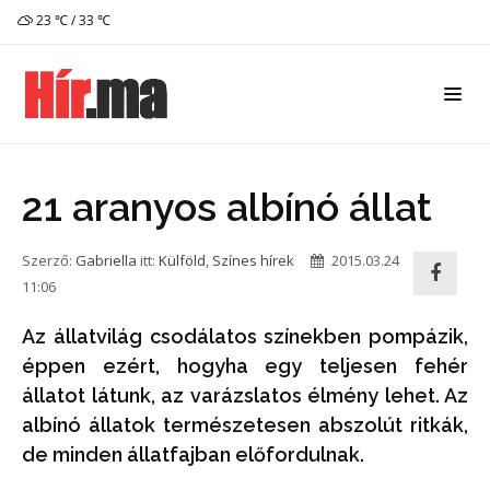
23 ℃ / 33 ℃
21 aranyos albínó állat
Szerző:
Gabriella
itt:
Külföld
,
Színes hírek
2015.03.24
11:06
Az állatvilág csodálatos színekben pompázik,
éppen ezért, hogyha egy teljesen fehér
állatot látunk, az varázslatos élmény lehet. Az
albínó állatok természetesen abszolút ritkák,
de minden állatfajban előfordulnak.