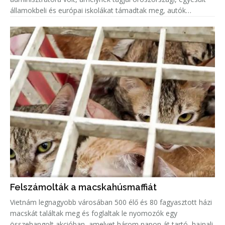
államokbeli és európai iskolákat támadtak meg, autók
gyújtottak fel.
Felszámolták a macskahúsmaffiát
Vietnám legnagyobb városában 500 élő és 80 fagyasztott házi
macskát találtak meg és foglaltak le nyomozók egy
összehangolt akcióban, amelyet három napon át tartó, hajnali