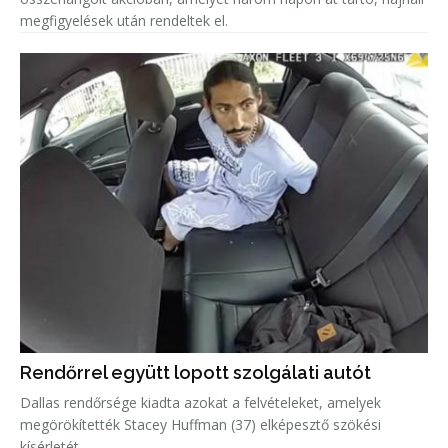
megfigyelések után rendeltek el.
Rendőrrel együtt lopott szolgálati autót
Dallas rendőrsége kiadta azokat a felvételeket, amelyek
megörökítették Stacey Huffman (37) elképesztő szökési
kísérletét.