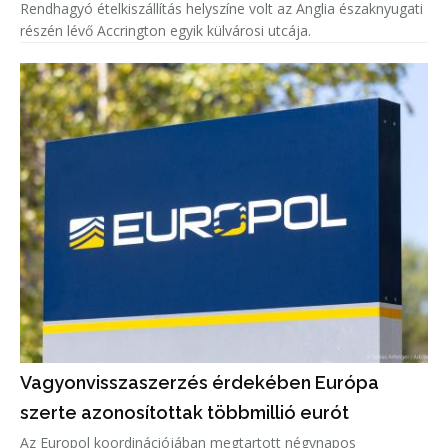
Rendhagyó ételkiszállítás helyszíne volt az Anglia északnyugati
részén lévő Accrington egyik külvárosi utcája.
Vagyonvisszaszerzés érdekében Európa
szerte azonosítottak többmillió eurót
Az Europol koordinációjában megtartott négynapos