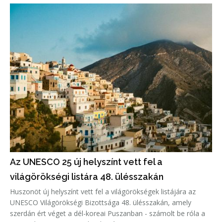
Az UNESCO 25 új helyszínt vett fel a
világörökségi listára 48. ülésszakán
Huszonöt új helyszínt vett fel a világörökségek listájára az
UNESCO Világörökségi Bizottsága 48. ülésszakán, amely
szerdán ért véget a dél-koreai Puszanban - számolt be róla a