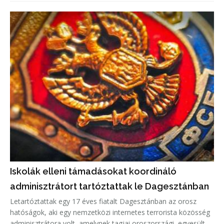
Iskolák elleni támadásokat koordináló
adminisztrátort tartóztattak le Dagesztánban
Letartóztattak egy 17 éves fiatalt Dagesztánban az orosz
hatóságok, aki egy nemzetközi internetes terrorista közösség
adminisztrátora volt, amelynek tagjai oroszországi, egyesült