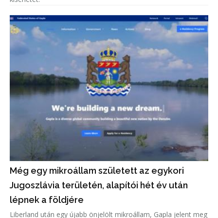
Még egy mikroállam született az egykori
Jugoszlávia területén, alapítói hét év után
lépnek a földjére
Liberland után egy újabb önjelölt mikroállam, Gapla jelent meg