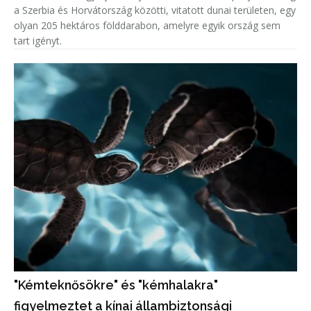
a Szerbia és Horvátország közötti, vitatott dunai területen, egy
olyan 205 hektáros földdarabon, amelyre egyik ország sem
tart igényt.
"Kémteknősökre" és "kémhalakra"
figyelmeztet a kínai állambiztonsági