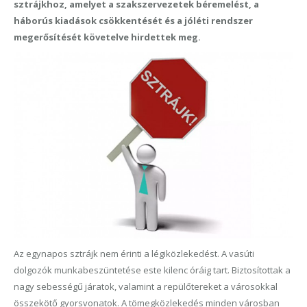
sztrájkhoz, amelyet a szakszervezetek béremelést, a
háborús kiadások csökkentését és a jóléti rendszer
megerősítését követelve hirdettek meg.
Az egynapos sztrájk nem érinti a légiközlekedést. A vasúti
dolgozók munkabeszüntetése este kilenc óráig tart. Biztosítottak a
nagy sebességű járatok, valamint a repülőtereket a városokkal
összekötő gyorsvonatok. A tömegközlekedés minden városban