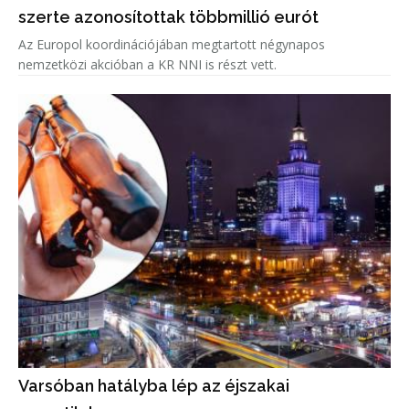
szerte azonosítottak többmillió eurót
Az Europol koordinációjában megtartott négynapos
nemzetközi akcióban a KR NNI is részt vett.
Varsóban hatályba lép az éjszakai