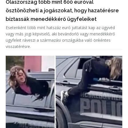
Olaszország több mint 600 euróval
ösztönözheti a jogászokat, hogy hazatérésre
bíztassák menedékkérő ügyfeleiket
Esetenként több mint hatszáz euró juttatást kap az ügyvéd
vagy más jogi képviselő, aki bevándorló vagy menedékkérő
ügyfeleit ráveszi a származási országukba való önkéntes
visszatérésre.