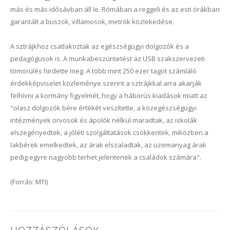
más és más idősávban áll le. Rómában a reggeli és az esti órákban
garantált a buszok, villamosok, metrók közlekedése.
A sztrájkhoz csatlakoztak az egészségügyi dolgozók és a
pedagógusok is. A munkabeszüntetést az USB szakszervezeti
tömörülés hirdette meg. A több mint 250 ezer tagot számláló
érdekképviselet közleménye szerint a sztrájkkal arra akarják
felhívni a kormány figyelmét, hogy a háborús kiadások miatt az
"olasz dolgozók bére értékét veszítette, a közegészségügyi
intézmények orvosok és ápolók nélkül maradtak, az iskolák
elszegényedtek, a jóléti szolgáltatások csökkentek, miközben a
lakbérek emelkedtek, az árak elszaladtak, az üzemanyag árak
pedig egyre nagyobb terhet jelentenek a családok számára".
(Forrás: MTI)