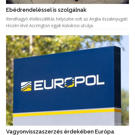
Ebédrendeléssel is szolgálnak
Rendhagyó ételkiszállítás helyszíne volt az Anglia északnyugati
részén lévő Accrington egyik külvárosi utcája.
Vagyonvisszaszerzés érdekében Európa