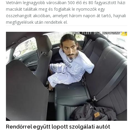
Vietnám legnagyobb városában 500 élő és 80 fagyasztott házi
macskát találtak meg és foglaltak le nyomozók egy
összehangolt akcióban, amelyet három napon át tartó, hajnali
megfigyelések után rendeltek el.
Rendőrrel együtt lopott szolgálati autót