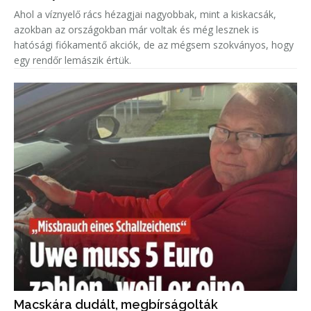
Ahol a víznyelő rács hézagjai nagyobbak, mint a kiskacsák,
azokban az országokban már voltak és még lesznek is
hatósági fiókamentő akciók, de az mégsem szokványos, hogy
egy rendőr lemászik értük.
Macskára dudált, megbírságolták