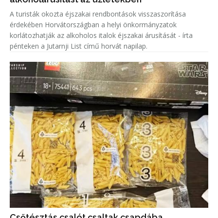
A turisták okozta éjszakai rendbontások visszaszorítása
érdekében Horvátországban a helyi önkormányzatok
korlátozhatják az alkoholos italok éjszakai árusítását - írta
pénteken a Jutarnji List című horvát napilap.
Csőtésztás csalót csaltak csapdába