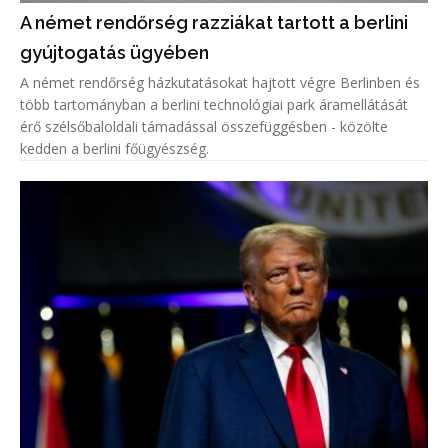
A német rendőrség razziákat tartott a berlini
gyújtogatás ügyében
A német rendőrség házkutatásokat hajtott végre Berlinben és
több tartományban a berlini technológiai park áramellátását
érő szélsőbaloldali támadással összefüggésben - közölte
kedden a berlini főügyészség.