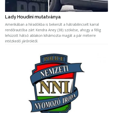
Lady Houdini mutatványa
Amerikában a híradókba is bekerült a hátrabilincselt karral
rendőrautóba zárt Kendra Aney (38) szökése, ahogy a félig
lehúzott hátsó ablakon kihámozta magát a pár méterre
intézkedő járőröktől.