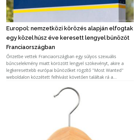
Europol: nemzetközi körözés alapján elfogtak
egy közel húsz éve keresett lengyel bűnözőt
Franciaországban
Őrizetbe vettek Franciaországban egy súlyos szexuális
bűncselekmény miatt körözött lengyel szökevényt, akire a
legkeresettebb európai bűnözőket rögzítő "Most Wanted"
weboldalon közzétett felhívást követően találtak rá a
hatóságok.