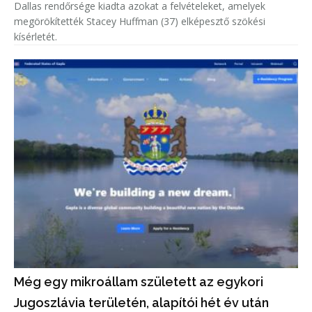
Dallas rendőrsége kiadta azokat a felvételeket, amelyek
megörökítették Stacey Huffman (37) elképesztő szökési
kísérletét.
Még egy mikroállam született az egykori
Jugoszlávia területén, alapítói hét év után