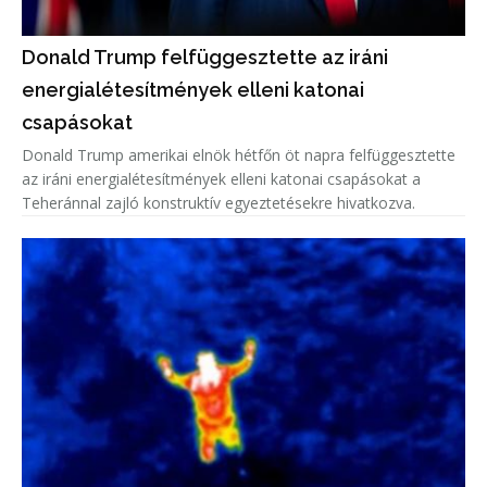
Donald Trump felfüggesztette az iráni
energialétesítmények elleni katonai
csapásokat
Donald Trump amerikai elnök hétfőn öt napra felfüggesztette
az iráni energialétesítmények elleni katonai csapásokat a
Teheránnal zajló konstruktív egyeztetésekre hivatkozva.