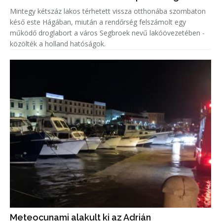
Mintegy kétszáz lakos térhetett vissza otthonába szombaton
késő este Hágában, miután a rendőrség felszámolt egy
működő droglabort a város Segbroek nevű lakóövezetében -
közölték a holland hatóságok.
Meteocunami alakult ki az Adrián