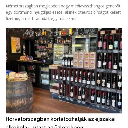
Németországban meglepően nagy médiavisszhangot generált
egy dortmundi nyugdíjas esete, akinek öteurós bírságot kellett
fizetnie, amiért rádudált egy macskára.
Horvátországban korlátozhatják az éjszakai
alkoholárusítást az üzletekben