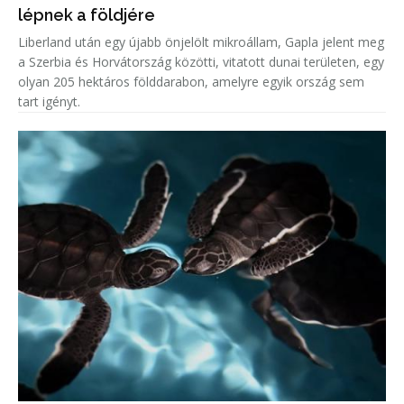
lépnek a földjére
Liberland után egy újabb önjelölt mikroállam, Gapla jelent meg
a Szerbia és Horvátország közötti, vitatott dunai területen, egy
olyan 205 hektáros földdarabon, amelyre egyik ország sem
tart igényt.