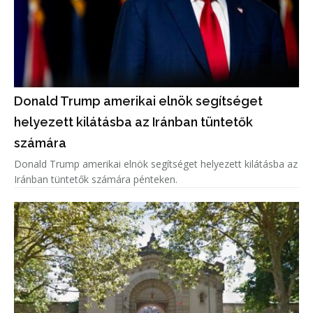
Donald Trump amerikai elnök segítséget
helyezett kilátásba az Iránban tüntetők
számára
Donald Trump amerikai elnök segítséget helyezett kilátásba az
Iránban tüntetők számára pénteken.