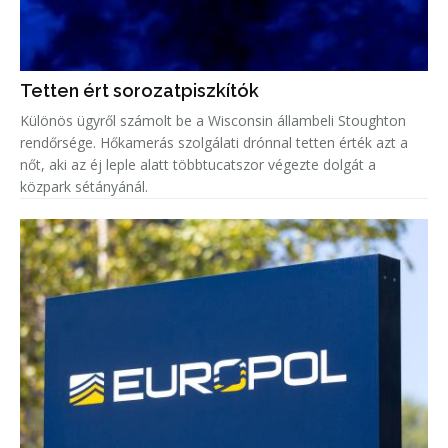
Tetten ért sorozatpiszkítók
Különös ügyről számolt be a Wisconsin állambeli Stoughton
rendőrsége. Hőkamerás szolgálati drónnal tetten érték azt a
nőt, aki az éj leple alatt többtucatszor végezte dolgát a
közpark sétányánál.