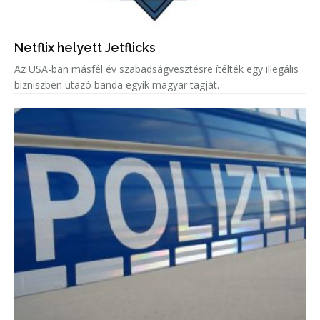
Netflix helyett Jetflicks
Az USA-ban másfél év szabadságvesztésre ítélték egy illegális
bizniszben utazó banda egyik magyar tagját.