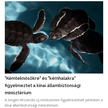
"Kémteknősökre" és "kémhalakra"
figyelmeztet a kínai állambiztonsági
minisztérium
A tengeri hírszerzés új módszereire figyelmeztetett pénteken a
kínai állambiztonsági minisztérium.