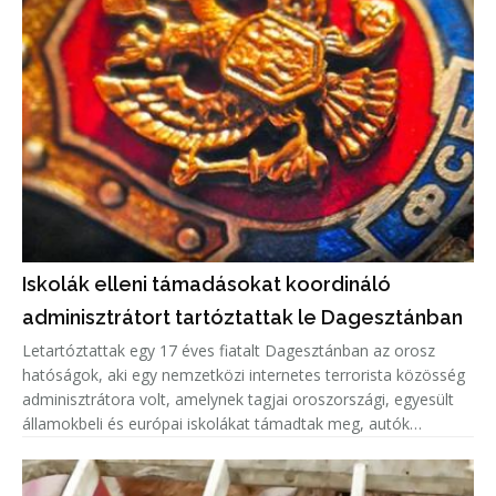
Iskolák elleni támadásokat koordináló
adminisztrátort tartóztattak le Dagesztánban
Letartóztattak egy 17 éves fiatalt Dagesztánban az orosz
hatóságok, aki egy nemzetközi internetes terrorista közösség
adminisztrátora volt, amelynek tagjai oroszországi, egyesült
államokbeli és európai iskolákat támadtak meg, autók
gyújtottak fel.