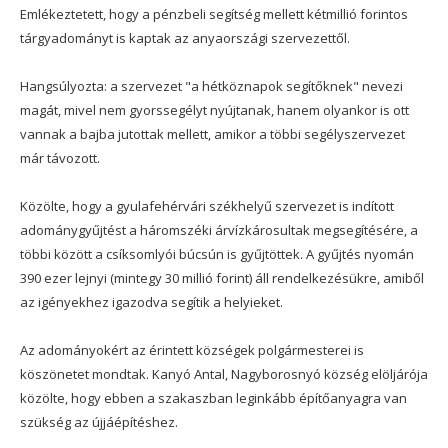
Emlékeztetett, hogy a pénzbeli segítség mellett kétmillió forintos
tárgyadományt is kaptak az anyaországi szervezettől.
Hangsúlyozta: a szervezet "a hétköznapok segítőknek" nevezi
magát, mivel nem gyorssegélyt nyújtanak, hanem olyankor is ott
vannak a bajba jutottak mellett, amikor a többi segélyszervezet
már távozott.
Közölte, hogy a gyulafehérvári székhelyű szervezet is indított
adománygyűjtést a háromszéki árvízkárosultak megsegítésére, a
többi között a csíksomlyói búcsún is gyűjtöttek. A gyűjtés nyomán
390 ezer lejnyi (mintegy 30 millió forint) áll rendelkezésükre, amiből
az igényekhez igazodva segítik a helyieket.
Az adományokért az érintett községek polgármesterei is
köszönetet mondtak. Kanyó Antal, Nagyborosnyó község elöljárója
közölte, hogy ebben a szakaszban leginkább építőanyagra van
szükség az újjáépítéshez.