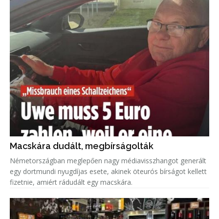
Macskára dudált, megbírságolták
Németországban meglepően nagy médiavisszhangot generált
egy dortmundi nyugdíjas esete, akinek öteurós bírságot kellett
fizetnie, amiért rádudált egy macskára.