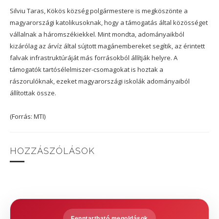
Silviu Taras, Kökös község polgármestere is megköszönte a
magyarországi katolikusoknak, hogy a támogatás által közösséget
vállalnak a háromszékiekkel. Mint mondta, adományaikból
kizárólag az árvíz által sújtott magánembereket segítik, az érintett
falvak infrastruktúráját más forrásokból állítják helyre. A
támogatók tartósélelmiszer-csomagokat is hoztak a
rászorulóknak, ezeket magyarországi iskolák adományaiból
állítottak össze.
(Forrás: MTI)
HOZZÁSZÓLÁSOK
Fenntartható megoldások