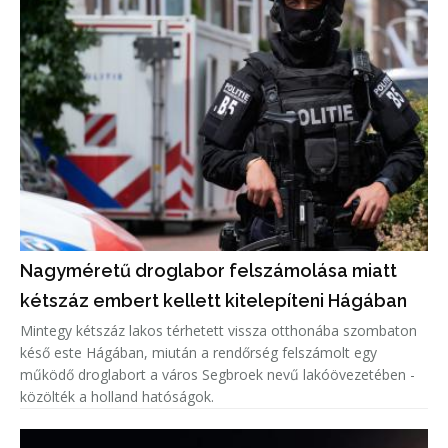
Nagyméretű droglabor felszámolása miatt
kétszáz embert kellett kitelepíteni Hágában
Mintegy kétszáz lakos térhetett vissza otthonába szombaton
késő este Hágában, miután a rendőrség felszámolt egy
működő droglabort a város Segbroek nevű lakóövezetében -
közölték a holland hatóságok.