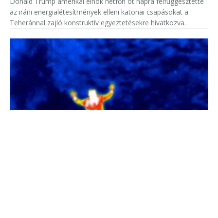
Donald Trump amerikai elnök hétfőn öt napra felfüggesztette
az iráni energialétesítmények elleni katonai csapásokat a
Teheránnal zajló konstruktív egyeztetésekre hivatkozva.
Tetten ért sorozatpiszkítók
Különös ügyről számolt be a Wisconsin állambeli Stoughton