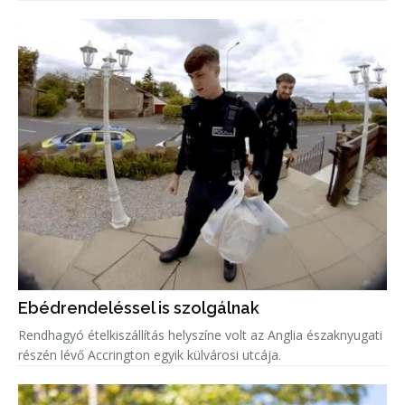
Ebédrendeléssel is szolgálnak
Rendhagyó ételkiszállítás helyszíne volt az Anglia északnyugati
részén lévő Accrington egyik külvárosi utcája.