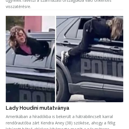
ügyfeleit ráveszi a származási országukba való önkéntes
visszatérésre.
Lady Houdini mutatványa
Amerikában a híradókba is bekerült a hátrabilincselt karral
rendőrautóba zárt Kendra Aney (38) szökése, ahogy a félig