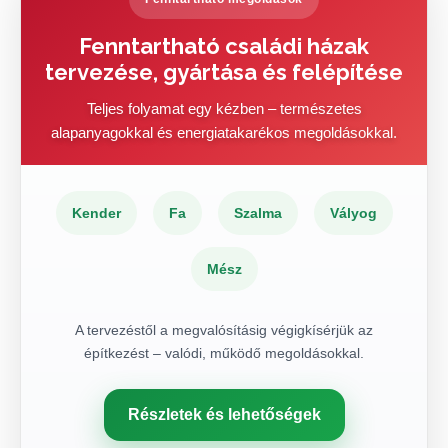
Fenntartható családi házak
tervezése, gyártása és felépítése
Teljes folyamat egy kézben – természetes
alapanyagokkal és energiatakarékos megoldásokkal.
Kender
Fa
Szalma
Vályog
Mész
A tervezéstől a megvalósításig végigkísérjük az
építkezést – valódi, működő megoldásokkal.
Részletek és lehetőségek