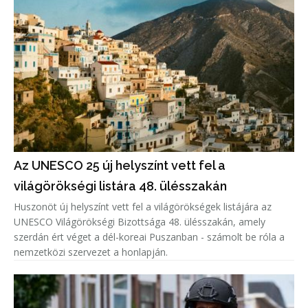
Az UNESCO 25 új helyszínt vett fel a
világörökségi listára 48. ülésszakán
Huszonöt új helyszínt vett fel a világörökségek listájára az
UNESCO Világörökségi Bizottsága 48. ülésszakán, amely
szerdán ért véget a dél-koreai Puszanban - számolt be róla a
nemzetközi szervezet a honlapján.