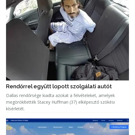
Rendőrrel együtt lopott szolgálati autót
Dallas rendőrsége kiadta azokat a felvételeket, amelyek
megörökítették Stacey Huffman (37) elképesztő szökési
kísérletét.