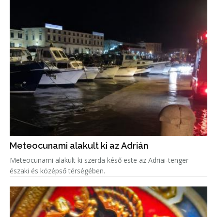
Meteocunami alakult ki az Adrián
Meteocunami alakult ki szerda késő este az Adriai-tenger
északi és középső térségében.