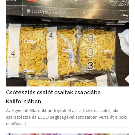
Csőtésztás csalót csaltak csapdába
Kaliforniában
Az Egyesült Államokban fogták el azt a trükkös csalót, aki
száraztészta és LEGO segítségével sorozatban verte át a bolti
eladókat. J