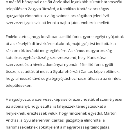
A másfél hónappal ezelőtt árvíz által leginkább sújtott háromszéki
településen Zagyva Richárd, a Katolikus Karitász országos
igazgatója elmondta: a világ számos országában jelenlévő
szervezet igyekszik ott lenni a bajba jutott emberek mellett.
Emlékeztetett, hogy korábban 4 millió forint gyorssegélyt nyújtottak
át a székelyföldi árvízkárosultaknak, majd gyűjtést indítottak a
rászorulók további megsegítésére. A számos magyarországi
katolikus egyházközség, szerzetesrend, helyi Karisztász-
szervezet és a hívek adományai nyomán 16 millió forint gyűlt
össze, ezt adták át most a Gyulafehérvári Caritas képviselőinek,
hogy a hosszú távú segítségnyújtáshoz használhassa az érintett
településeken.
Hangsúlyozta: a szervezet képviselői azért hozták el személyesen
az adományt, hogy ezúttal is kifejezzék támogatásukat a
helyieknek, éreztessék velük, hogy nincsenek egyedül. Márton
András, a Gyulafehérvári Caritas igazgatója elmondta: a
háromszékieknek sokat jelent a magyarországi támogatás.