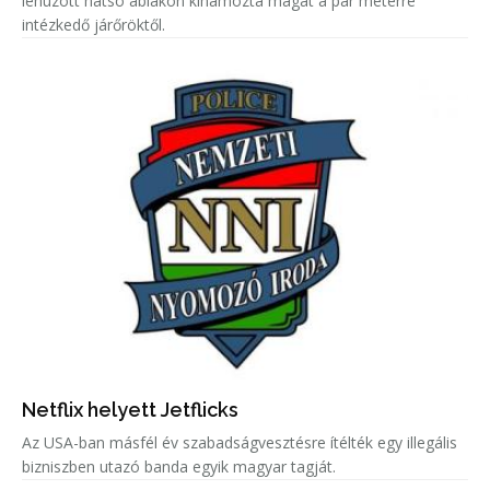
lehúzott hátsó ablakon kihámozta magát a pár méterre
intézkedő járőröktől.
Netflix helyett Jetflicks
Az USA-ban másfél év szabadságvesztésre ítélték egy illegális
bizniszben utazó banda egyik magyar tagját.