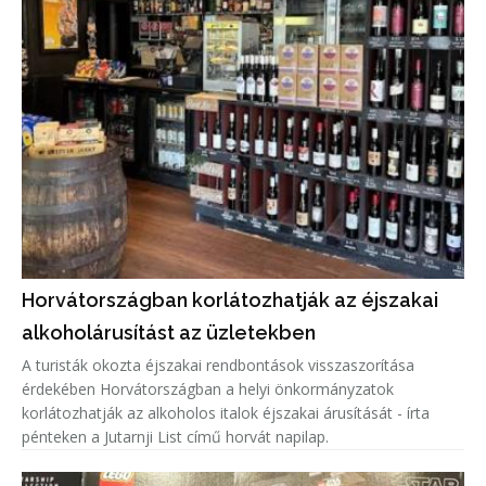
Horvátországban korlátozhatják az éjszakai
alkoholárusítást az üzletekben
A turisták okozta éjszakai rendbontások visszaszorítása
érdekében Horvátországban a helyi önkormányzatok
korlátozhatják az alkoholos italok éjszakai árusítását - írta
pénteken a Jutarnji List című horvát napilap.