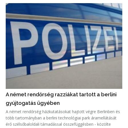
A német rendőrség razziákat tartott a berlini
gyújtogatás ügyében
A német rendőrség házkutatásokat hajtott végre Berlinben és
több tartományban a berlini technológiai park áramellátását
érő szélsőbaloldali támadással összefüggésben - közölte