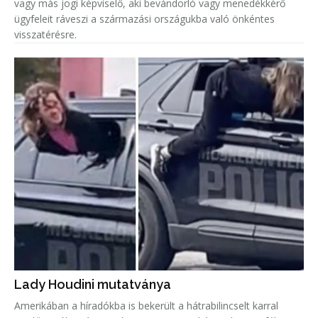
vagy más jogi képviselő, aki bevándorló vagy menedékkérő
ügyfeleit ráveszi a származási országukba való önkéntes
visszatérésre.
Lady Houdini mutatványa
Amerikában a híradókba is bekerült a hátrabilincselt karral