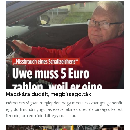
Macskára dudált, megbírságolták
Németországban meglepően nagy médiavisszhangot generált
egy dortmundi nyugdíjas esete, akinek öteurós bírságot kellett
fizetnie, amiért rádudált egy macskára.