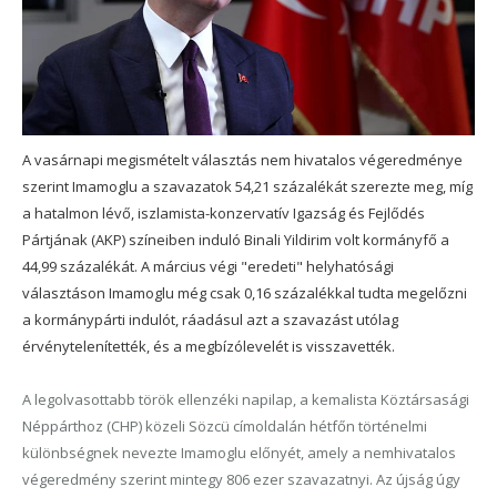
A vasárnapi megismételt választás nem hivatalos végeredménye
szerint Imamoglu a szavazatok 54,21 százalékát szerezte meg, míg
a hatalmon lévő, iszlamista-konzervatív Igazság és Fejlődés
Pártjának (AKP) színeiben induló Binali Yildirim volt kormányfő a
44,99 százalékát. A március végi "eredeti" helyhatósági
választáson Imamoglu még csak 0,16 százalékkal tudta megelőzni
a kormánypárti indulót, ráadásul azt a szavazást utólag
érvénytelenítették, és a megbízólevelét is visszavették.
A legolvasottabb török ellenzéki napilap, a kemalista Köztársasági
Néppárthoz (CHP) közeli Sözcü címoldalán hétfőn történelmi
különbségnek nevezte Imamoglu előnyét, amely a nemhivatalos
végeredmény szerint mintegy 806 ezer szavazatnyi. Az újság úgy