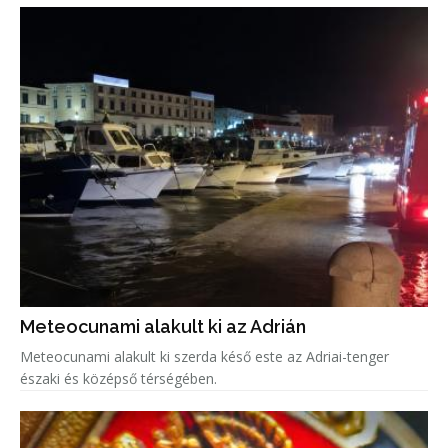
Meteocunami alakult ki az Adrián
Meteocunami alakult ki szerda késő este az Adriai-tenger
északi és középső térségében.