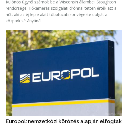
Különös ügyről számolt be a Wisconsin állambeli Stoughton
rendőrsége. Hőkamerás szolgálati drónnal tetten érték azt a
nőt, aki az éj leple alatt többtucatszor végezte dolgát a
közpark sétányánál.
Europol: nemzetközi körözés alapján elfogtak