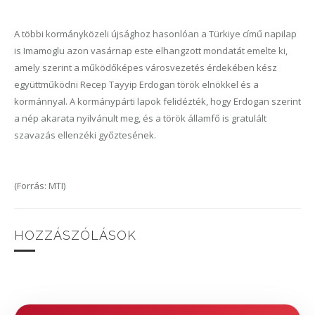
A többi kormányközeli újsághoz hasonlóan a Türkiye című napilap
is Imamoglu azon vasárnap este elhangzott mondatát emelte ki,
amely szerint a működőképes városvezetés érdekében kész
együttműködni Recep Tayyip Erdogan török elnökkel és a
kormánnyal. A kormánypárti lapok felidézték, hogy Erdogan szerint
a nép akarata nyilvánult meg, és a török államfő is gratulált
szavazás ellenzéki győztesének.
(Forrás: MTI)
HOZZÁSZÓLÁSOK