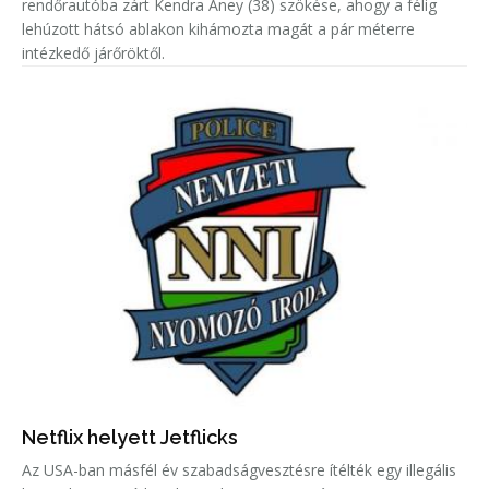
rendőrautóba zárt Kendra Aney (38) szökése, ahogy a félig
lehúzott hátsó ablakon kihámozta magát a pár méterre
intézkedő járőröktől.
Netflix helyett Jetflicks
Az USA-ban másfél év szabadságvesztésre ítélték egy illegális