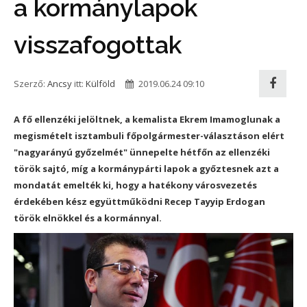
a kormánylapok
visszafogottak
Szerző:
Ancsy
itt:
Külföld
2019.06.24 09:10
A fő ellenzéki jelöltnek, a kemalista Ekrem Imamoglunak a
megismételt isztambuli főpolgármester-választáson elért
"nagyarányú győzelmét" ünnepelte hétfőn az ellenzéki
török sajtó, míg a kormánypárti lapok a győztesnek azt a
mondatát emelték ki, hogy a hatékony városvezetés
érdekében kész együttműködni Recep Tayyip Erdogan
török elnökkel és a kormánnyal.