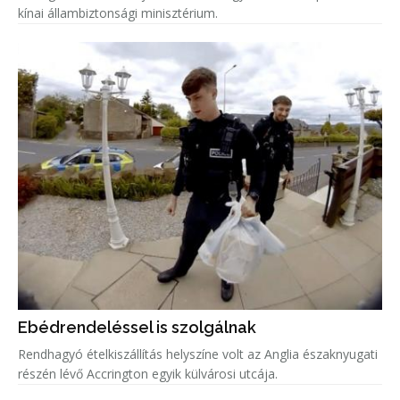
kínai állambiztonsági minisztérium.
Ebédrendeléssel is szolgálnak
Rendhagyó ételkiszállítás helyszíne volt az Anglia északnyugati
részén lévő Accrington egyik külvárosi utcája.