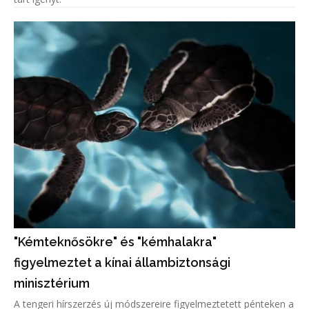
"Kémteknősökre" és "kémhalakra"
figyelmeztet a kínai állambiztonsági
minisztérium
A tengeri hírszerzés új módszereire figyelmeztetett pénteken a