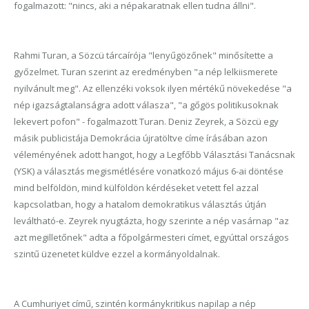
fogalmazott: "nincs, aki a népakaratnak ellen tudna állni".
Rahmi Turan, a Sözcü tárcaírója "lenyűgözőnek" minősítette a
győzelmet. Turan szerint az eredményben "a nép lelkiismerete
nyilvánult meg". Az ellenzéki voksok ilyen mértékű növekedése "a
nép igazságtalanságra adott válasza", "a gőgös politikusoknak
lekevert pofon" - fogalmazott Turan. Deniz Zeyrek, a Sözcü egy
másik publicistája Demokrácia újratöltve címe írásában azon
véleményének adott hangot, hogy a Legfőbb Választási Tanácsnak
(YSK) a választás megismétlésére vonatkozó május 6-ai döntése
mind belföldön, mind külföldön kérdéseket vetett fel azzal
kapcsolatban, hogy a hatalom demokratikus választás útján
leváltható-e. Zeyrek nyugtázta, hogy szerinte a nép vasárnap "az
azt megilletőnek" adta a főpolgármesteri címet, egyúttal országos
szintű üzenetet küldve ezzel a kormányoldalnak.
A Cumhuriyet című, szintén kormánykritikus napilap a nép