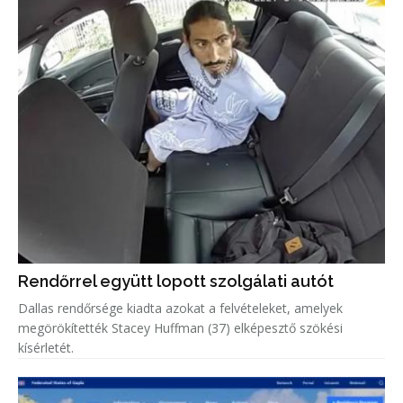
Rendőrrel együtt lopott szolgálati autót
Dallas rendőrsége kiadta azokat a felvételeket, amelyek
megörökítették Stacey Huffman (37) elképesztő szökési
kísérletét.