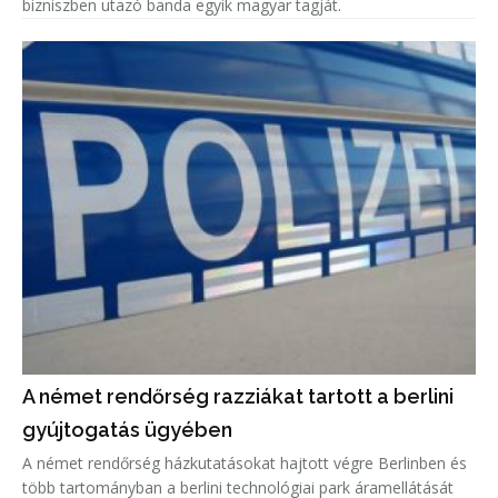
bizniszben utazó banda egyik magyar tagját.
A német rendőrség razziákat tartott a berlini
gyújtogatás ügyében
A német rendőrség házkutatásokat hajtott végre Berlinben és
több tartományban a berlini technológiai park áramellátását