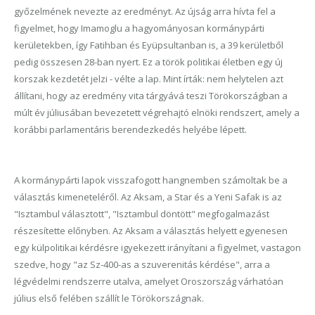
győzelmének nevezte az eredményt. Az újság arra hívta fel a
figyelmet, hogy Imamoglu a hagyományosan kormánypárti
kerületekben, így Fatihban és Eyüpsultanban is, a 39 kerületből
pedig összesen 28-ban nyert. Ez a török politikai életben egy új
korszak kezdetét jelzi - vélte a lap. Mint írták: nem helytelen azt
állítani, hogy az eredmény vita tárgyává teszi Törökországban a
múlt év júliusában bevezetett végrehajtó elnöki rendszert, amely a
korábbi parlamentáris berendezkedés helyébe lépett.
A kormánypárti lapok visszafogott hangnemben számoltak be a
választás kimeneteléről. Az Aksam, a Star és a Yeni Safak is az
"Isztambul választott", "Isztambul döntött" megfogalmazást
részesítette előnyben. Az Aksam a választás helyett egyenesen
egy külpolitikai kérdésre igyekezett irányítani a figyelmet, vastagon
szedve, hogy "az Sz-400-as a szuverenitás kérdése", arra a
légvédelmi rendszerre utalva, amelyet Oroszország várhatóan
július első felében szállít le Törökországnak.