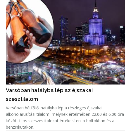
Varsóban hatályba lép az éjszakai
szesztilalom
Varsóban hétfőtől hatályba lép a részleges éjszakai
alkoholárusítási tilalom, melynek értelmében 22.00 és 6.00 óra
között tilos szeszes italokat értékesíteni a boltokban és a
benzinkutakon.