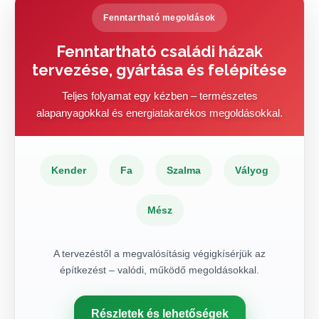
Fenntartható megoldások
Fenntartható családi házak
tervezése, gyártása és felépítése
Teljes folyamat egy kézben – természetes
alapanyagokkal és energiatakarékos megoldásokkal.
Kender
Fa
Szalma
Vályog
Mész
A tervezéstől a megvalósításig végigkísérjük az
építkezést – valódi, működő megoldásokkal.
Részletek és lehetőségek