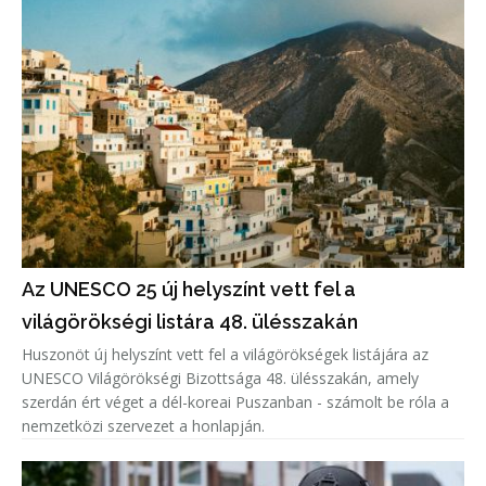
Az UNESCO 25 új helyszínt vett fel a
világörökségi listára 48. ülésszakán
Huszonöt új helyszínt vett fel a világörökségek listájára az
UNESCO Világörökségi Bizottsága 48. ülésszakán, amely
szerdán ért véget a dél-koreai Puszanban - számolt be róla a
nemzetközi szervezet a honlapján.