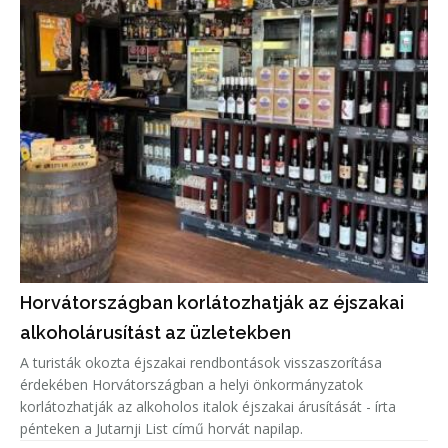
Horvátországban korlátozhatják az éjszakai
alkoholárusítást az üzletekben
A turisták okozta éjszakai rendbontások visszaszorítása
érdekében Horvátországban a helyi önkormányzatok
korlátozhatják az alkoholos italok éjszakai árusítását - írta
pénteken a Jutarnji List című horvát napilap.