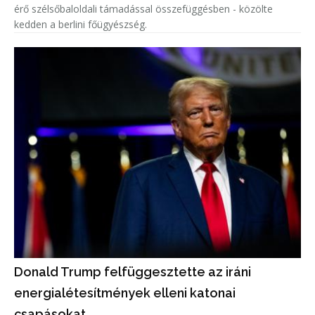
érő szélsőbaloldali támadással összefüggésben - közölte
kedden a berlini főügyészség.
Donald Trump felfüggesztette az iráni
energialétesítmények elleni katonai
csapásokat