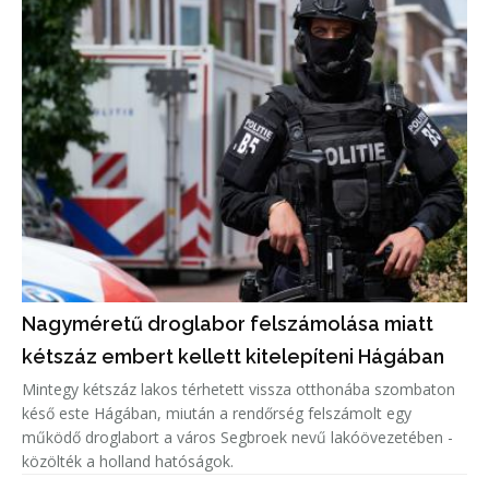
Nagyméretű droglabor felszámolása miatt
kétszáz embert kellett kitelepíteni Hágában
Mintegy kétszáz lakos térhetett vissza otthonába szombaton
késő este Hágában, miután a rendőrség felszámolt egy
működő droglabort a város Segbroek nevű lakóövezetében -
közölték a holland hatóságok.