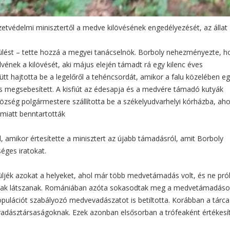
etvédelmi minisztertől a medve kilövésének engedélyezését, az állat
lést – tette hozzá a megyei tanácselnök. Borboly nehezményezte, h
ének a kilövését, aki május elején támadt rá egy kilenc éves
t hajtotta be a legelőről a tehéncsordát, amikor a falu közelében e
is megsebesített. A kisfiút az édesapja és a medvére támadó kutyák
község polgármestere szállította be a székelyudvarhelyi kórházba, aho
 miatt benntartották
 amikor értesítette a minisztert az újabb támadásról, amit Borboly
séges iratokat.
üljék azokat a helyeket, ahol már több medvetámadás volt, és ne pró
nak látszanak. Romániában azóta sokasodtak meg a medvetámadáso
ulációt szabályozó medvevadászatot is betiltotta. Korábban a tárca
vadásztársaságoknak. Ezek azonban elsősorban a trófeaként értékesí