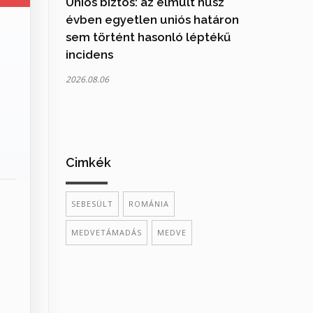
Uniós biztos: az elmúlt húsz
évben egyetlen uniós határon
sem történt hasonló léptékű
incidens
2026.08.06
Cimkék
SEBESÜLT
ROMÁNIA
MEDVETÁMADÁS
MEDVE