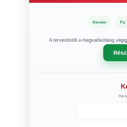
Kender
Fa
A tervezéstől a megvalósításig végi
Rész
K
Ha k