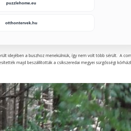
puzzlehome.eu
otthontervek.hu
erült idejében a buszhoz menekülniük, így nem volt több sérült. A c
esítették majd beszállították a csíkszeredai megyei sürgősségi kórház