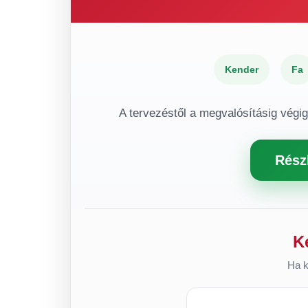
Kender
Fa
A tervezéstől a megvalósításig végi
Rész
K
Ha k