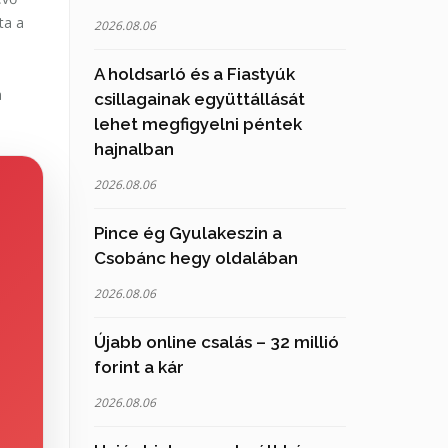
ta a
2026.08.06
A holdsarló és a Fiastyúk
a
csillagainak együttállását
lehet megfigyelni péntek
hajnalban
2026.08.06
Pince ég Gyulakeszin a
Csobánc hegy oldalában
2026.08.06
Újabb online csalás – 32 millió
forint a kár
2026.08.06