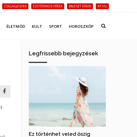
CSILLAGJEGYEK
EZOTERIKUS HÍREK
BALESET HÍREK
KP.HU
ÉLETMÓD
KULT
SPORT
HOROSZKÓP
Legfrissebb bejegyzések
nt
Ez történhet veled őszig
évő