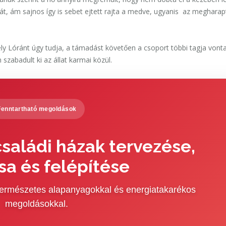
t, ám sajnos így is sebet ejtett rajta a medve, ugyanis az megharap
ly Lóránt úgy tudja, a támadást követően a csoport többi tagja vont
zabadult ki az állat karmai közül.
Fenntartható megoldások
saládi házak tervezése,
sa és felépítése
 természetes alapanyagokkal és energiatakarékos
megoldásokkal.