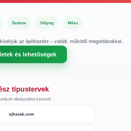
Szalma
Vályog
Mész
gkísérjük az építkezést – valódi, működő megoldásokkal.
letek és lehetőségek
ész típustervek
onkrét elképzelést keresel:
ujhazak.com