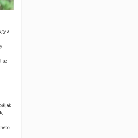
ogy a
gy
l az
bálják
k,
thető