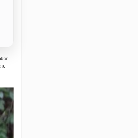
ombon
ba,