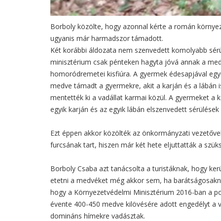
Borboly közölte, hogy azonnal kérte a román környez
ugyanis már harmadszor támadott.
Két korábbi áldozata nem szenvedett komolyabb sérü
minisztérium csak pénteken hagyta jóvá annak a medv
homoródremetei kisfiúra. A gyermek édesapjával együt
medve támadt a gyermekre, akit a karján és a lábán 
mentették ki a vadállat karmai közül. A gyermeket a 
egyik karján és az egyik lábán elszenvedett sérülések
Ezt éppen akkor közölték az önkormányzati vezetővel,
furcsának tart, hiszen már két hete eljuttatták a szük
Borboly Csaba azt tanácsolta a turistáknak, hogy ker
etetni a medvéket még akkor sem, ha barátságosak
hogy a Környezetvédelmi Minisztérium 2016-ban a pop
évente 400-450 medve kilövésére adott engedélyt a 
domináns hímekre vadásztak.