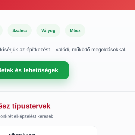
Szalma
Vályog
Mész
gkísérjük az építkezést – valódi, működő megoldásokkal.
letek és lehetőségek
ész típustervek
onkrét elképzelést keresel:
ujhazak.com