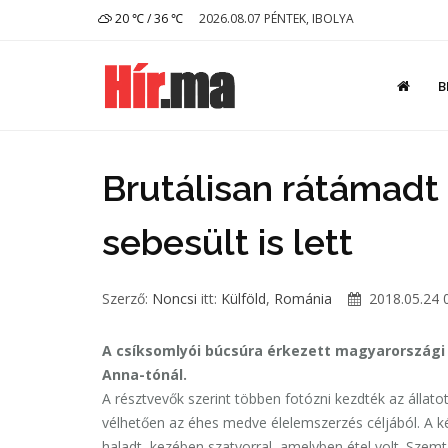
20 ℃ / 36 ℃
2026.08.07 PÉNTEK, IBOLYA
B
Brutálisan rátámadt
sebesült is lett
Szerző:
Noncsi
itt:
Külföld
,
Románia
2018.05.24 
A csíksomlyói búcsúra érkezett magyarország
Anna-tónál.
A résztvevők szerint többen fotózni kezdték az állatot
vélhetően az éhes medve élelemszerzés céljából. A k
haladt, kezében szatyorral, amelyben étel volt. Szem