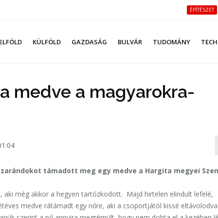
ÉPÍTÉSZET
ELFÖLD
KÜLFÖLD
GAZDASÁG
BULVÁR
TUDOMÁNY
TECH
 a medve a magyarokra-
01:04
i zarándokot támadott meg egy medve a Hargita megyei Sze
, aki még akkor a hegyen tartózkodott. Majd hirtelen elindult lefelé,
étéves medve rátámadt egy nőre, aki a csoportjától kissé eltávolodva
tanúk szerint a nő annyira megrémült, hogy nem dobta el a kezében l