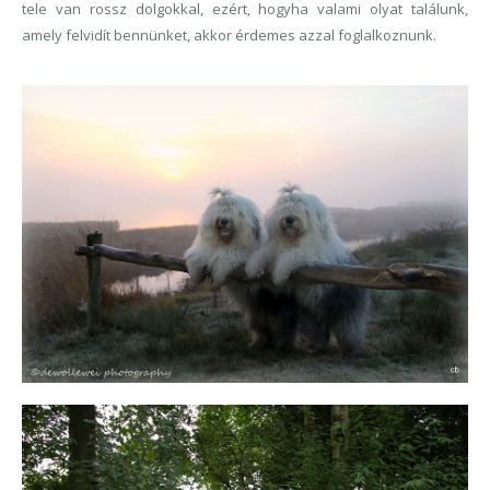
tele van rossz dolgokkal, ezért, hogyha valami olyat találunk,
amely felvidít bennünket, akkor érdemes azzal foglalkoznunk.