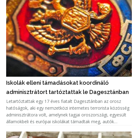
Iskolák elleni támadásokat koordináló
adminisztrátort tartóztattak le Dagesztánban
Letartóztattak egy 17 éves fiatalt Dagesztánban az orosz
hatóságok, aki egy nemzetközi internetes terrorista közösség
adminisztrátora volt, amelynek tagjai oroszországi, egyesült
államokbeli és európai iskolákat támadtak meg, autók
gyújtottak fel.