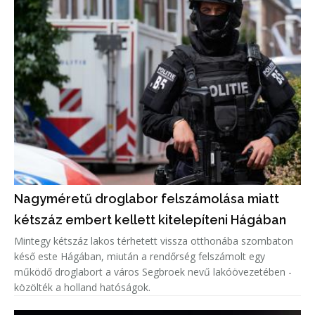
Nagyméretű droglabor felszámolása miatt
kétszáz embert kellett kitelepíteni Hágában
Mintegy kétszáz lakos térhetett vissza otthonába szombaton
késő este Hágában, miután a rendőrség felszámolt egy
működő droglabort a város Segbroek nevű lakóövezetében -
közölték a holland hatóságok.