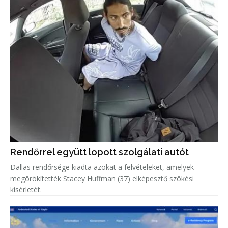
Rendőrrel együtt lopott szolgálati autót
Dallas rendőrsége kiadta azokat a felvételeket, amelyek
megörökítették Stacey Huffman (37) elképesztő szökési
kísérletét.