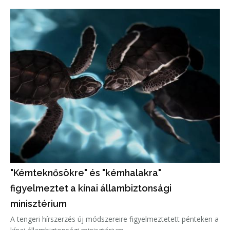
"Kémteknősökre" és "kémhalakra"
figyelmeztet a kínai állambiztonsági
minisztérium
A tengeri hírszerzés új módszereire figyelmeztetett pénteken a