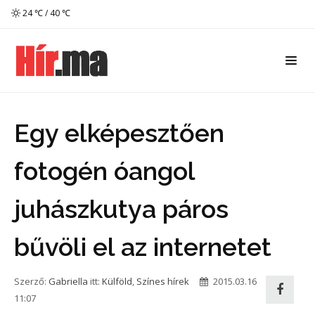
24 ℃ / 40 ℃
Egy elképesztően
fotogén óangol
juhászkutya páros
bűvöli el az internetet
Szerző:
Gabriella
itt:
Külföld
,
Színes hírek
2015.03.16
11:07