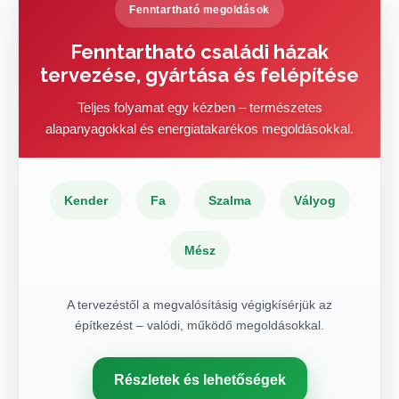
Fenntartható megoldások
Fenntartható családi házak
tervezése, gyártása és felépítése
Teljes folyamat egy kézben – természetes
alapanyagokkal és energiatakarékos megoldásokkal.
Kender
Fa
Szalma
Vályog
Mész
A tervezéstől a megvalósításig végigkísérjük az
építkezést – valódi, működő megoldásokkal.
Részletek és lehetőségek