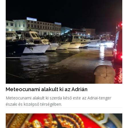
Meteocunami alakult ki az Adrián
Meteocunami alakult ki szerda késő este az Adriai-tenger
északi és középső térségében.