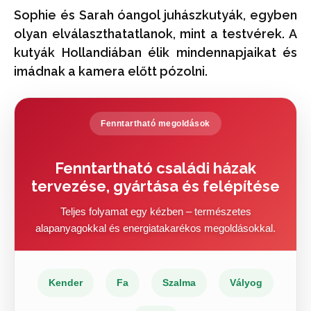
Sophie és Sarah óangol juhászkutyák, egyben
olyan elválaszthatatlanok, mint a testvérek. A
kutyák Hollandiában élik mindennapjaikat és
imádnak a kamera előtt pózolni.
Fenntartható megoldások
Fenntartható családi házak
tervezése, gyártása és felépítése
Teljes folyamat egy kézben – természetes
alapanyagokkal és energiatakarékos megoldásokkal.
Kender
Fa
Szalma
Vályog