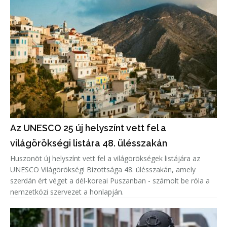
Az UNESCO 25 új helyszínt vett fel a
világörökségi listára 48. ülésszakán
Huszonöt új helyszínt vett fel a világörökségek listájára az
UNESCO Világörökségi Bizottsága 48. ülésszakán, amely
szerdán ért véget a dél-koreai Puszanban - számolt be róla a
nemzetközi szervezet a honlapján.