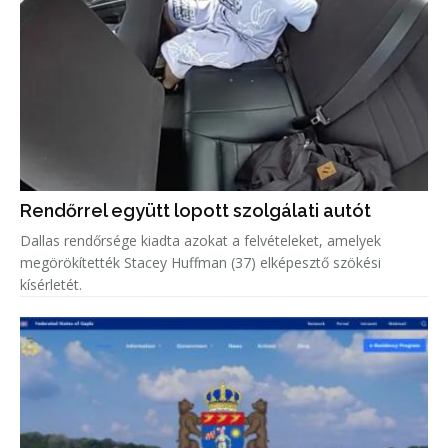
Rendőrrel együtt lopott szolgálati autót
Dallas rendőrsége kiadta azokat a felvételeket, amelyek
megörökítették Stacey Huffman (37) elképesztő szökési
kísérletét.