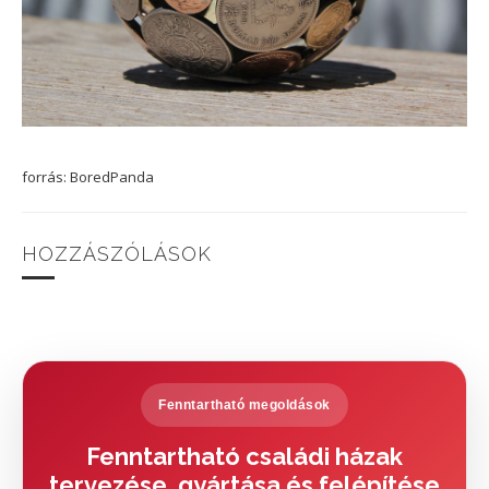
forrás: BoredPanda
HOZZÁSZÓLÁSOK
Fenntartható megoldások
Fenntartható családi házak
tervezése, gyártása és felépítése