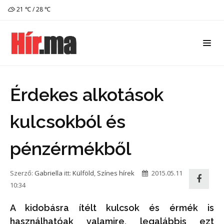
21 ℃ / 28 ℃
Érdekes alkotások
kulcsokból és
pénzérmékből
Szerző:
Gabriella
itt:
Külföld
,
Színes hírek
2015.05.11
10:34
A kidobásra ítélt kulcsok és érmék is
használhatóak valamire, legalábbis ezt