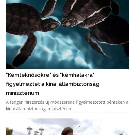
"Kémteknősökre" és "kémhalakra"
figyelmeztet a kínai állambiztonsági
minisztérium
A tengeri hírszerzés új módszereire figyelmeztetett pénteken a
kínai állambiztonsági minisztérium.