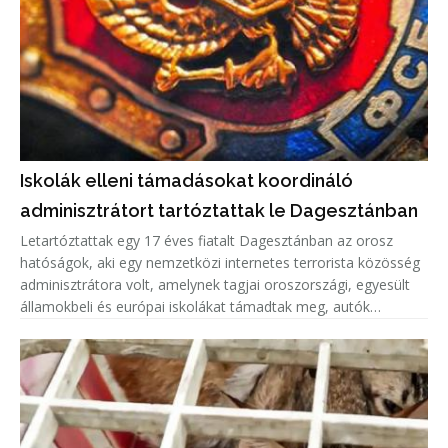
Iskolák elleni támadásokat koordináló
adminisztrátort tartóztattak le Dagesztánban
Letartóztattak egy 17 éves fiatalt Dagesztánban az orosz
hatóságok, aki egy nemzetközi internetes terrorista közösség
adminisztrátora volt, amelynek tagjai oroszországi, egyesült
államokbeli és európai iskolákat támadtak meg, autók
gyújtottak fel.