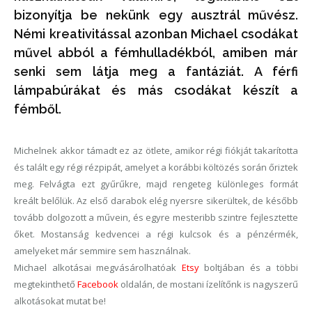
bizonyítja be nekünk egy ausztrál művész.
Némi kreativitással azonban Michael csodákat
művel abból a fémhulladékból, amiben már
senki sem látja meg a fantáziát. A férfi
lámpabúrákat és más csodákat készít a
fémből.
Michelnek akkor támadt ez az ötlete, amikor régi fiókját takarította
és talált egy régi rézpipát, amelyet a korábbi költözés során őriztek
meg. Felvágta ezt gyűrűkre, majd rengeteg különleges formát
kreált belőlük. Az első darabok elég nyersre sikerültek, de később
tovább dolgozott a művein, és egyre mesteribb szintre fejlesztette
őket. Mostanság kedvencei a régi kulcsok és a pénzérmék,
amelyeket már semmire sem használnak.
Michael alkotásai megvásárolhatóak
Etsy
boltjában és a többi
megtekinthető
Facebook
oldalán, de mostani ízelítőnk is nagyszerű
alkotásokat mutat be!