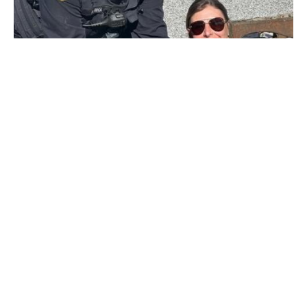
Viharnyelőben kacsázott
Ahol a víznyelő rács hézagjai nagyobbak, mint a kiskacsák,
azokban az országokban már voltak és még lesznek is
hatósági fiókamentő akciók, de az mégsem szokványos, hogy
egy rendőr lemászik értük.