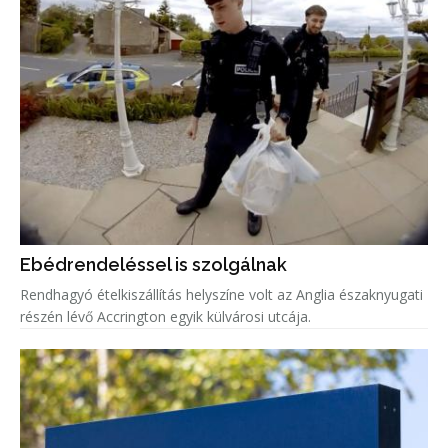
Ebédrendeléssel is szolgálnak
Rendhagyó ételkiszállítás helyszíne volt az Anglia északnyugati
részén lévő Accrington egyik külvárosi utcája.