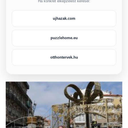
Ha konkrét elképzelést keresel:
ujhazak.com
puzzlehome.eu
otthontervek.hu