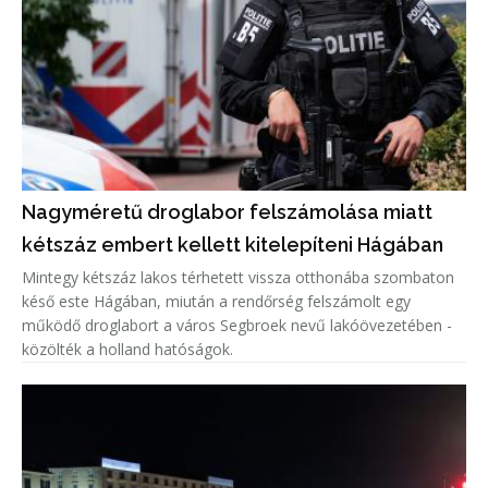
Nagyméretű droglabor felszámolása miatt
kétszáz embert kellett kitelepíteni Hágában
Mintegy kétszáz lakos térhetett vissza otthonába szombaton
késő este Hágában, miután a rendőrség felszámolt egy
működő droglabort a város Segbroek nevű lakóövezetében -
közölték a holland hatóságok.