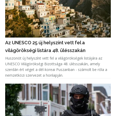
Az UNESCO 25 új helyszínt vett fel a
világörökségi listára 48. ülésszakán
Huszonöt új helyszínt vett fel a világörökségek listájára az
UNESCO Világörökségi Bizottsága 48. ülésszakán, amely
szerdán ért véget a dél-koreai Puszanban - számolt be róla a
nemzetközi szervezet a honlapján.