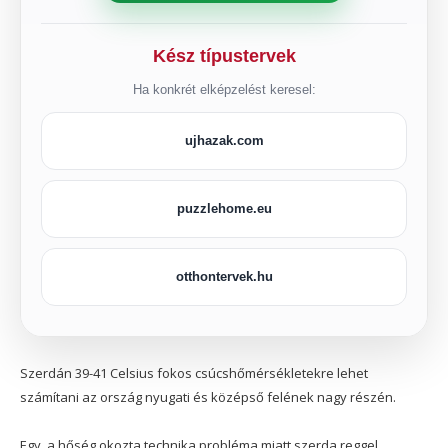
Kész típustervek
Ha konkrét elképzelést keresel:
ujhazak.com
puzzlehome.eu
otthontervek.hu
Szerdán 39-41 Celsius fokos csúcshőmérsékletekre lehet
számítani az ország nyugati és középső felének nagy részén.
Egy, a hőség okozta technika probléma miatt szerda reggel