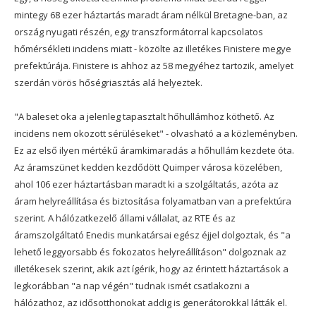
mintegy 68 ezer háztartás maradt áram nélkül Bretagne-ban, az
ország nyugati részén, egy transzformátorral kapcsolatos
hőmérsékleti incidens miatt - közölte az illetékes Finistere megye
prefektúrája. Finistere is ahhoz az 58 megyéhez tartozik, amelyet
szerdán vörös hőségriasztás alá helyeztek.
"A baleset oka a jelenleg tapasztalt hőhullámhoz köthető. Az
incidens nem okozott sérüléseket" - olvasható a a közleményben.
Ez az első ilyen mértékű áramkimaradás a hőhullám kezdete óta.
Az áramszünet kedden kezdődött Quimper városa közelében,
ahol 106 ezer háztartásban maradt ki a szolgáltatás, azóta az
áram helyreállítása és biztosítása folyamatban van a prefektúra
szerint. A hálózatkezelő állami vállalat, az RTE és az
áramszolgáltató Enedis munkatársai egész éjjel dolgoztak, és "a
lehető leggyorsabb és fokozatos helyreállításon" dolgoznak az
illetékesek szerint, akik azt ígérik, hogy az érintett háztartások a
legkorábban "a nap végén" tudnak ismét csatlakozni a
hálózathoz, az idősotthonokat addig is generátorokkal látták el.