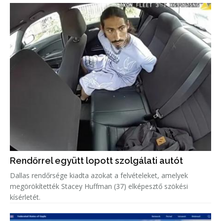
Rendőrrel együtt lopott szolgálati autót
Dallas rendőrsége kiadta azokat a felvételeket, amelyek
megörökítették Stacey Huffman (37) elképesztő szökési
kísérletét.