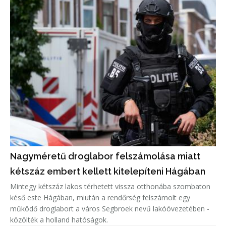
Nagyméretű droglabor felszámolása miatt
kétszáz embert kellett kitelepíteni Hágában
Mintegy kétszáz lakos térhetett vissza otthonába szombaton
késő este Hágában, miután a rendőrség felszámolt egy
működő droglabort a város Segbroek nevű lakóövezetében -
közölték a holland hatóságok.