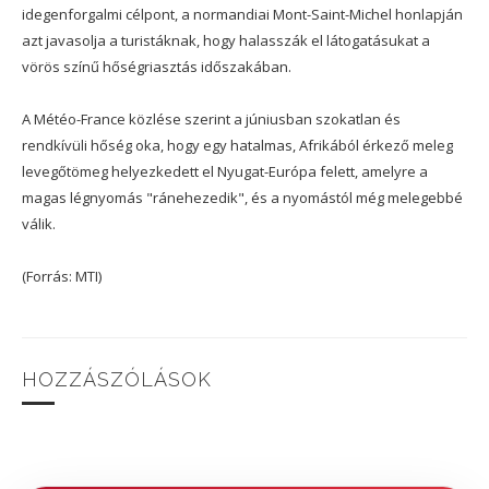
idegenforgalmi célpont, a normandiai Mont-Saint-Michel honlapján
azt javasolja a turistáknak, hogy halasszák el látogatásukat a
vörös színű hőségriasztás időszakában.
A Météo-France közlése szerint a júniusban szokatlan és
rendkívüli hőség oka, hogy egy hatalmas, Afrikából érkező meleg
levegőtömeg helyezkedett el Nyugat-Európa felett, amelyre a
magas légnyomás "ránehezedik", és a nyomástól még melegebbé
válik.
(Forrás: MTI)
HOZZÁSZÓLÁSOK