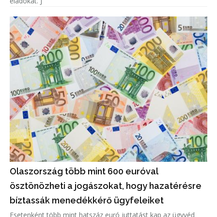
eladókat. J
Olaszország több mint 600 euróval
ösztönözheti a jogászokat, hogy hazatérésre
bíztassák menedékkérő ügyfeleiket
Esetenként több mint hatszáz euró juttatást kap az ügyvéd