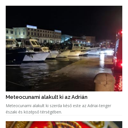
Meteocunami alakult ki az Adrián
Meteocunami alakult ki szerda késő este az Adriai-tenger
északi és középső térségében.