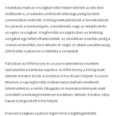
A kánikula miatt az országban több helyen kitörtek az idei első
erdőtüzek is, a nukleáris erőművek többsége pedig lassított
üzemmódban működik. A hőség miatt jelentősek a fennakadások
és zavarok a munkavégzés, a közlekedés vagy az oktatás terén
az egész országban. A legforróbb országrészben az érettségi
vizsgákat egy héttel elhalasztották, az iskolákban a tanítás pedig a
szokásosnál előbb, kora délután ér véget. Az állami vasúttársaság
(SNCF) több szakaszon is ritkította a vonatokat.
Párizsban az Eiffel-torony és a Louvre jelentett be rövidített
nyitvatartást a kánikulai napokra. Az Eiffel-torony a hőség miatt
délután 4 órakor bezár a szokásos 0 óra 45 perc helyett. A Louvre
Múzeum a nap legforróbb óráiban tapasztalható emelkedő
hőmérséklet és a nehéz látogatási és munkakörülmények miatt
szerdától szombatig kivételesen korábban, délután 4 órakor zárja
kapuit a megszokott 6 óra helyett.
Franciaországban a párizsi régión kívül a leglátogatottabb