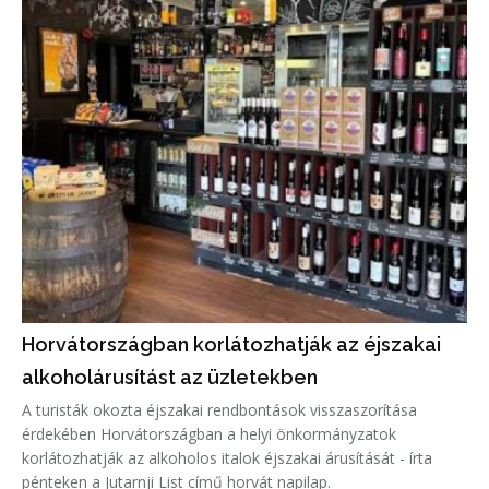
Horvátországban korlátozhatják az éjszakai
alkoholárusítást az üzletekben
A turisták okozta éjszakai rendbontások visszaszorítása
érdekében Horvátországban a helyi önkormányzatok
korlátozhatják az alkoholos italok éjszakai árusítását - írta
pénteken a Jutarnji List című horvát napilap.