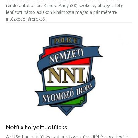
rendőrautóba zárt Kendra Aney (38) szökése, ahogy a félig
lehúzott hátsó ablakon kihámozta magát a pár méterre
intézkedő járőröktől.
Netflix helyett Jetflicks
Az USA-ban másfél év szabadságvesztésre ítélték egy illegális