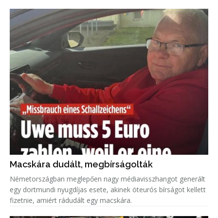
Macskára dudált, megbírságolták
Németországban meglepően nagy médiavisszhangot generált
egy dortmundi nyugdíjas esete, akinek öteurós bírságot kellett
fizetnie, amiért rádudált egy macskára.