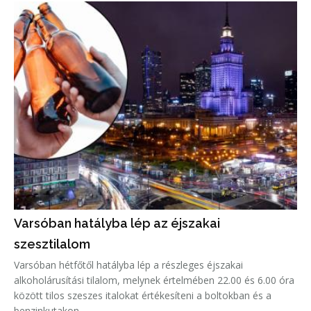
Varsóban hatályba lép az éjszakai
szesztilalom
Varsóban hétfőtől hatályba lép a részleges éjszakai
alkoholárusítási tilalom, melynek értelmében 22.00 és 6.00 óra
között tilos szeszes italokat értékesíteni a boltokban és a
benzinkutakon.