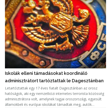
Iskolák elleni támadásokat koordináló
adminisztrátort tartóztattak le Dagesztánban
Letartóztattak egy 17 éves fiatalt Dagesztánban az orosz
hatóságok, aki egy nemzetközi internetes terrorista közösség
adminisztrátora volt, amelynek tagjai oroszországi, egyesült
államokbeli és európai iskolákat támadtak meg, autók
gyújtottak fel.