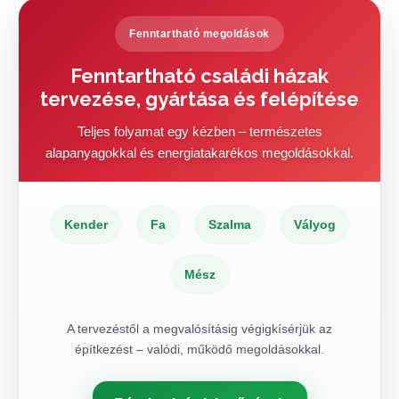
Fenntartható megoldások
Fenntartható családi házak
tervezése, gyártása és felépítése
Teljes folyamat egy kézben – természetes
alapanyagokkal és energiatakarékos megoldásokkal.
Kender
Fa
Szalma
Vályog
Mész
A tervezéstől a megvalósításig végigkísérjük az
építkezést – valódi, működő megoldásokkal.