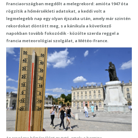
Franciaországban megdőlt a melegrekord: amióta 1947 óta
rögzítik a hőmérsékleti adatokat, a keddi volt a
legmelegebb nap egy olyan éjszaka után, amely már szintén
rekordokat döntött meg, s a kánikula a következő
napokban tovább fokozódik - közölte szerda reggel a
francia meteorológiai szolgálat, a Météo-France.
Az országos hőmérsékleti mutató, amely a harminc