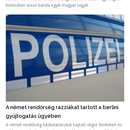
bizniszben utazó banda egyik magyar tagját.
A német rendőrség razziákat tartott a berlini
gyújtogatás ügyében
A német rendőrség házkutatásokat hajtott végre Berlinben és