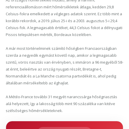
referenciaállomáson mért hőmérsékletek átlaga, kedden 29,8
Celsius-fokra emelkedett a végleges adatok szerint. Ez több mint a
korábbi rekordok, a 2019. július 25-i és a 2003. augusztus 5-i 29,4
Celsius-fok. A legmagasabb értéket, 44,3 Celsius fokot a délnyugati
Pissos településen mérték, Bordeaux közelében.
A már most történelminek számító hőségben Franciaországban
szerda a negyedik egymást követő nap, amikor a legmagasabb
szintű, vörös riasztás van érvényben, s immáron a 96 megyéből 58-
at érint, beleértve az ország nyugati részét, Bretagne-t,
Normandiát és a La Manche csatorna partvidékét is, ahol pedig
általában mérsékeltebb az éghajlat.
A Météo-France további 31 megyét narancssárga hőségriasztás
alá helyezett, így a lakosság több mint 90 százaléka van kitéve
szélsőséges hőmérsékleteknek.