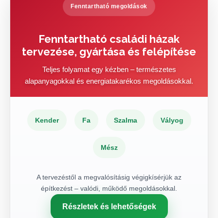
Fenntartható megoldások
Fenntartható családi házak
tervezése, gyártása és felépítése
Teljes folyamat egy kézben – természetes
alapanyagokkal és energiatakarékos megoldásokkal.
Kender
Fa
Szalma
Vályog
Mész
A tervezéstől a megvalósításig végigkísérjük az
építkezést – valódi, működő megoldásokkal.
Részletek és lehetőségek