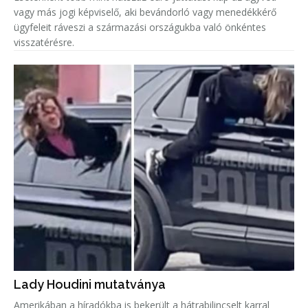
vagy más jogi képviselő, aki bevándorló vagy menedékkérő
ügyfeleit ráveszi a származási országukba való önkéntes
visszatérésre.
Lady Houdini mutatványa
Amerikában a híradókba is bekerült a hátrabilincselt karral