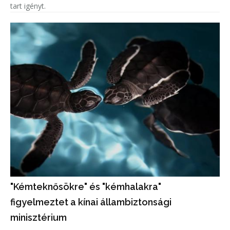
tart igényt.
"Kémteknősökre" és "kémhalakra"
figyelmeztet a kínai állambiztonsági
minisztérium