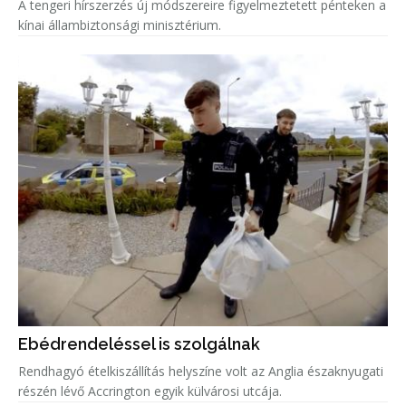
A tengeri hírszerzés új módszereire figyelmeztetett pénteken a
kínai állambiztonsági minisztérium.
Ebédrendeléssel is szolgálnak
Rendhagyó ételkiszállítás helyszíne volt az Anglia északnyugati
részén lévő Accrington egyik külvárosi utcája.