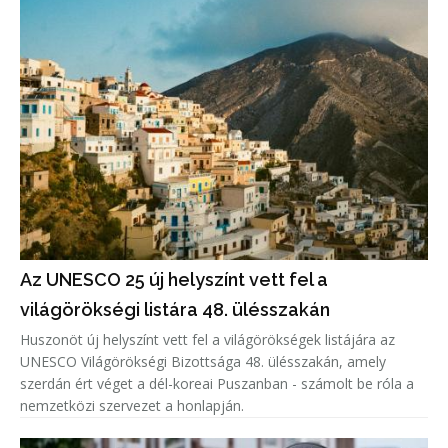
Az UNESCO 25 új helyszínt vett fel a
világörökségi listára 48. ülésszakán
Huszonöt új helyszínt vett fel a világörökségek listájára az
UNESCO Világörökségi Bizottsága 48. ülésszakán, amely
szerdán ért véget a dél-koreai Puszanban - számolt be róla a
nemzetközi szervezet a honlapján.