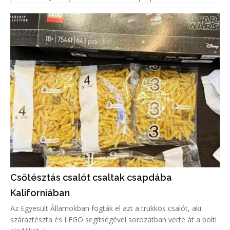
Csőtésztás csalót csaltak csapdába
Kaliforniában
Az Egyesült Államokban fogták el azt a trükkös csalót, aki
száraztészta és LEGO segítségével sorozatban verte át a bolti