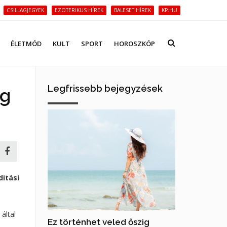
CSILLAGJEGYEK
EZOTERIKUS HÍREK
BALESET HÍREK
KP.HU
ÉLETMÓD
KULT
SPORT
HOROSZKÓP
Legfrissebb bejegyzések
ög
ditási
által
Ez történhet veled őszig