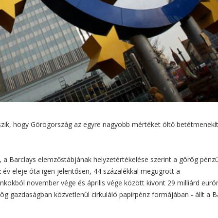
eszik, hogy Görögország az egyre nagyobb mértéket öltő betétmenekí
, a Barclays elemzőstábjának helyzetértékelése szerint a görög pénzü
az év eleje óta igen jelentősen, 44 százalékkal megugrott a
okból november vége és április vége között kivont 29 milliárd euró
rög gazdaságban közvetlenül cirkuláló papírpénz formájában - állt a B