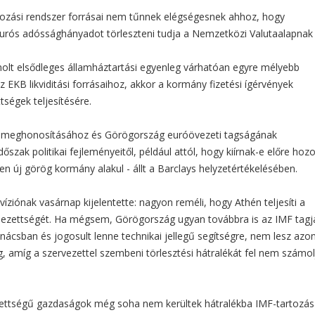
zírozási rendszer forrásai nem tűnnek elégségesnek ahhoz, hogy
urós adóssághányadot törleszteni tudja a Nemzetközi Valutaalapnak 
molt elsődleges államháztartási egyenleg várhatóan egyre mélyebb
EKB likviditási forrásaihoz, akkor a kormány fizetési ígérvények
tségek teljesítésére.
a meghonosításához és Görögország euróövezeti tagságának
ak politikai fejleményeitől, például attól, hogy kiírnak-e előre hozo
n új görög kormány alakul - állt a Barclays helyzetértékelésében.
íziónak vasárnap kijelentette: nagyon reméli, hogy Athén teljesíti a
elezettségét. Ha mégsem, Görögország ugyan továbbra is az IMF tagj
anácsban és jogosult lenne technikai jellegű segítségre, nem lesz azo
 amíg a szervezettel szembeni törlesztési hátralékát fel nem számol
lettségű gazdaságok még soha nem kerültek hátralékba IMF-tartozása