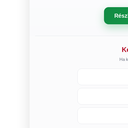
Rész
K
Ha k