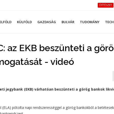
ÉPÍTÉSZET
ELFÖLD
KÜLFÖLD
GAZDASÁG
BULVÁR
TUDOMÁNY
TECH
: az EKB beszünteti a gör
ámogatását - videó
eti jegybank (EKB) várhatóan beszünteti a görög bankok likvi
l (ELA) pótolta napi rendszerességgel a görög bankokból a betétesek 
g bankrendszert.