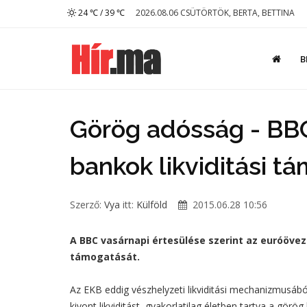
24 ℃ / 39 ℃
2026.08.06 CSÜTÖRTÖK, BERTA, BETTINA
B
Görög adósság - BBC
bankok likviditási t
Szerző:
Vya
itt:
Külföld
2015.06.28 10:56
A BBC vasárnapi értesülése szerint az euróövez
támogatását.
Az EKB eddig vészhelyzeti likviditási mechanizmusábó
kivont likviditást, gyakorlatilag életben tartva a görö