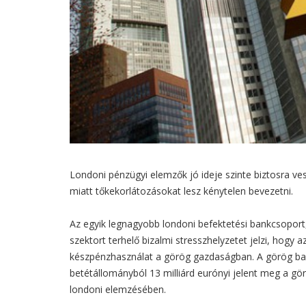
Londoni pénzügyi elemzők jó ideje szinte biztosra v
miatt tőkekorlátozásokat lesz kénytelen bevezetni.
Az egyik legnagyobb londoni befektetési bankcsoport
szektort terhelő bizalmi stresszhelyzetet jelzi, hogy 
készpénzhasználat a görög gazdaságban. A görög bank
betétállományból 13 milliárd eurónyi jelent meg a gö
londoni elemzésében.