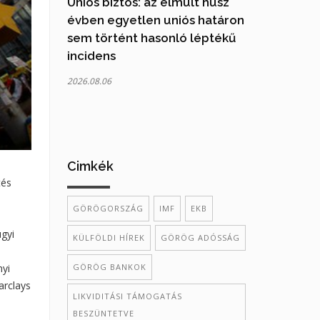
Uniós biztos: az elmúlt húsz
évben egyetlen uniós határon
sem történt hasonló léptékű
incidens
2026.08.06
Cimkék
tés
GÖRÖGORSZÁG
IMF
EKB
gyi
KÜLFÖLDI HÍREK
GÖRÖG ADÓSSÁG
GÖRÖG BANKOK
nyi
arclays
LIKVIDITÁSI TÁMOGATÁS
BESZÜNTETVE