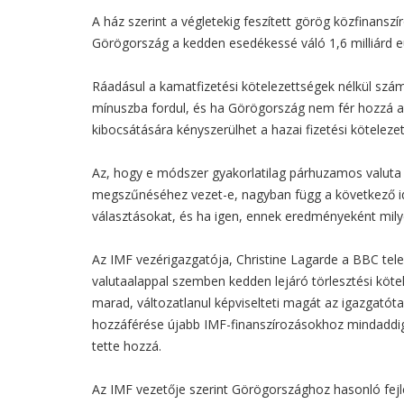
A ház szerint a végletekig feszített görög közfinans
Görögország a kedden esedékessé váló 1,6 milliárd e
Ráadásul a kamatfizetési kötelezettségek nélkül szá
mínuszba fordul, és ha Görögország nem fér hozzá az 
kibocsátására kényszerülhet a hazai fizetési kötelezet
Az, hogy e módszer gyakorlatilag párhuzamos valut
megszűnéséhez vezet-e, nagyban függ a következő idősz
választásokat, és ha igen, ennek eredményeként milye
Az IMF vezérigazgatója, Christine Lagarde a BBC telev
valutaalappal szemben kedden lejáró törlesztési köt
marad, változatlanul képviselteti magát az igazgatót
hozzáférése újabb IMF-finanszírozásokhoz mindaddig,
tette hozzá.
Az IMF vezetője szerint Görögországhoz hasonló fej