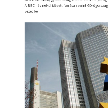
A BBC név nélkül idézett forrása szerint Görögorszá
vezet be.