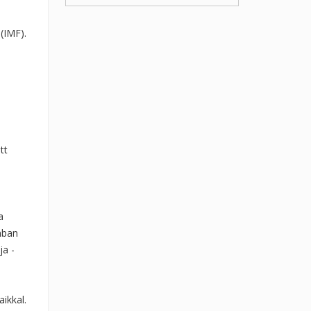
(IMF).
tt
a
nban
ja -
ikkal.