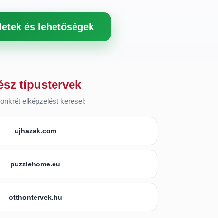
letek és lehetőségek
ész típustervek
onkrét elképzelést keresel:
ujhazak.com
puzzlehome.eu
otthontervek.hu