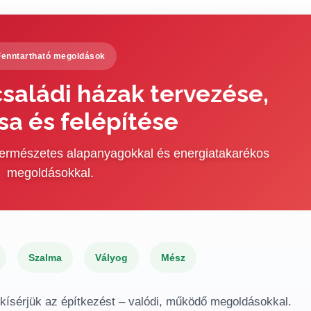
Fenntartható megoldások
saládi házak tervezése,
sa és felépítése
 természetes alapanyagokkal és energiatakarékos
megoldásokkal.
Szalma
Vályog
Mész
gkísérjük az építkezést – valódi, működő megoldásokkal.