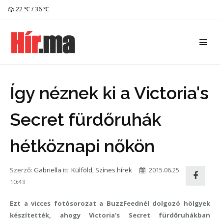
22 ℃ / 36 ℃
Így néznek ki a Victoria's
Secret fürdőruhák
hétköznapi nőkön
Szerző:
Gabriella
itt:
Külföld
,
Színes hírek
2015.06.25
10:43
Ezt a vicces fotósorozat a BuzzFeednél dolgozó hölgyek
készítették, ahogy Victoria's Secret fürdőruhákban