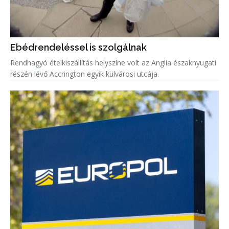
Ebédrendeléssel is szolgálnak
Rendhagyó ételkiszállítás helyszíne volt az Anglia északnyugati
részén lévő Accrington egyik külvárosi utcája.