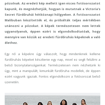
pózolnak. Az eredeti kép mellett igen vicces fotósorozatot
kapunk, és megnézhetjük, hogyan is mutatnak a Victoria's
Secret fürdőruhái hétköznapi hölgyeken. A fotósorozatot
Malibuban készítették el, és próbálták teljes mértékben
utánozni a pózokat. A képek természetesen nem lettek
ugyanolyanok, éppen ezért is elgondolkodtatóak, hogy
mennyire van közük az eredeti fürdőruhás képeknek a való
élethez.
Egy nő a képekre úgy válaszolt, hogy mindenkinek kellene
fürdőruhás képeket készítenie egy nap, mivel ez segít felülírni a
belső bizonytalanságainkat. Természetesen nem nézhetünk ki
úgy, mint a manipulált, kimunkált fürdőruha modellek, de éppen
ezért vagyunk igaziak. Fontos elgondolkozni a fotósorozat belső
üzenetén.