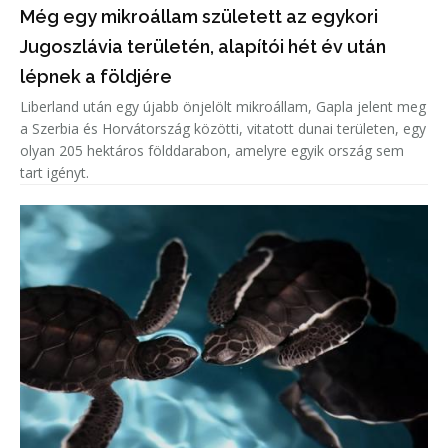
Még egy mikroállam született az egykori
Jugoszlávia területén, alapítói hét év után
lépnek a földjére
Liberland után egy újabb önjelölt mikroállam, Gapla jelent meg
a Szerbia és Horvátország közötti, vitatott dunai területen, egy
olyan 205 hektáros földdarabon, amelyre egyik ország sem
tart igényt.