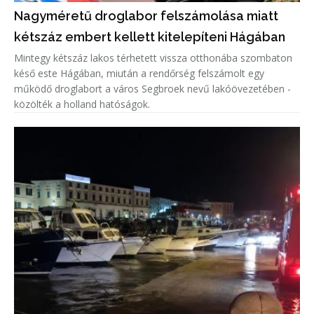
Nagyméretű droglabor felszámolása miatt
kétszáz embert kellett kitelepíteni Hágában
Mintegy kétszáz lakos térhetett vissza otthonába szombaton
késő este Hágában, miután a rendőrség felszámolt egy
működő droglabort a város Segbroek nevű lakóövezetében -
közölték a holland hatóságok.