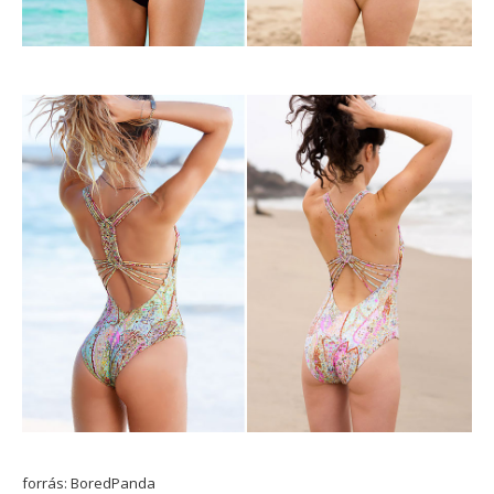
forrás: BoredPanda