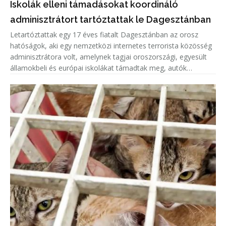
Iskolák elleni támadásokat koordináló
adminisztrátort tartóztattak le Dagesztánban
Letartóztattak egy 17 éves fiatalt Dagesztánban az orosz
hatóságok, aki egy nemzetközi internetes terrorista közösség
adminisztrátora volt, amelynek tagjai oroszországi, egyesült
államokbeli és európai iskolákat támadtak meg, autók
gyújtottak fel.