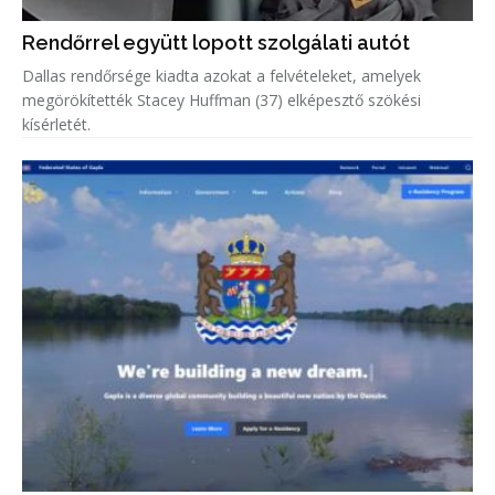
Rendőrrel együtt lopott szolgálati autót
Dallas rendőrsége kiadta azokat a felvételeket, amelyek
megörökítették Stacey Huffman (37) elképesztő szökési
kísérletét.