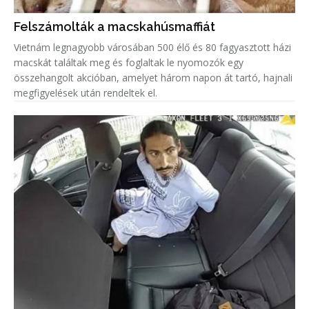
Felszámolták a macskahúsmaffiát
Vietnám legnagyobb városában 500 élő és 80 fagyasztott házi
macskát találtak meg és foglaltak le nyomozók egy
összehangolt akcióban, amelyet három napon át tartó, hajnali
megfigyelések után rendeltek el.