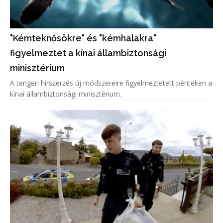
"Kémteknősökre" és "kémhalakra"
figyelmeztet a kínai állambiztonsági
minisztérium
A tengeri hírszerzés új módszereire figyelmeztetett pénteken a
kínai állambiztonsági minisztérium.