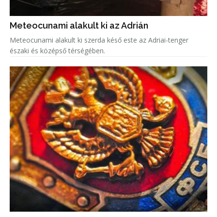
Meteocunami alakult ki az Adrián
Meteocunami alakult ki szerda késő este az Adriai-tenger
északi és középső térségében.