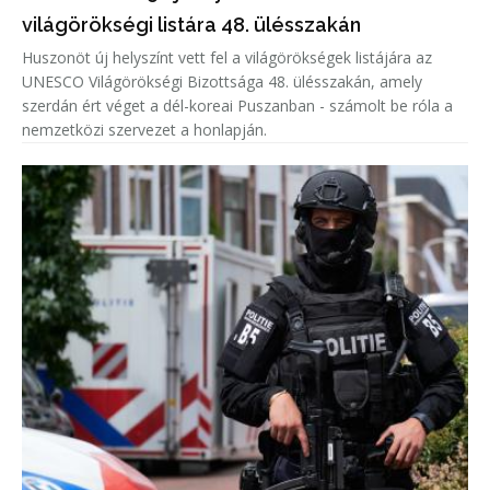
világörökségi listára 48. ülésszakán
Huszonöt új helyszínt vett fel a világörökségek listájára az
UNESCO Világörökségi Bizottsága 48. ülésszakán, amely
szerdán ért véget a dél-koreai Puszanban - számolt be róla a
nemzetközi szervezet a honlapján.