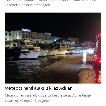
közölték a holland hatóságok.
Meteocunami alakult ki az Adrián
Meteocunami alakult ki szerda késő este az Adriai-tenger
északi és középső térségében.