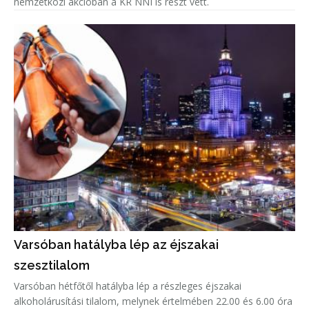
nemzetközi akcióban a KR NNI is részt vett.
Varsóban hatályba lép az éjszakai
szesztilalom
Varsóban hétfőtől hatályba lép a részleges éjszakai
alkoholárusítási tilalom, melynek értelmében 22.00 és 6.00 óra