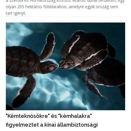
a Szerbia és Horvátország közötti, vitatott dunai területen, egy
olyan 205 hektáros földdarabon, amelyre egyik ország sem
tart igényt.
"Kémteknősökre" és "kémhalakra"
figyelmeztet a kínai állambiztonsági