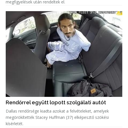
megfigyelések után rendeltek el.
Rendőrrel együtt lopott szolgálati autót
Dallas rendőrsége kiadta azokat a felvételeket, amelyek
megörökítették Stacey Huffman (37) elképesztő szökési
kísérletét.