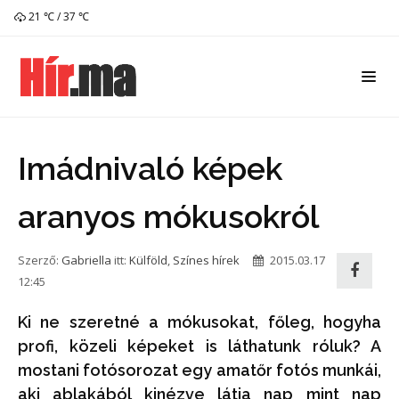
21 ℃ / 37 ℃
Imádnivaló képek
aranyos mókusokról
Szerző:
Gabriella
itt:
Külföld
,
Színes hírek
2015.03.17
12:45
Ki ne szeretné a mókusokat, főleg, hogyha
profi, közeli képeket is láthatunk róluk? A
mostani fotósorozat egy amatőr fotós munkái,
aki ablakából kinézve látja nap mint nap