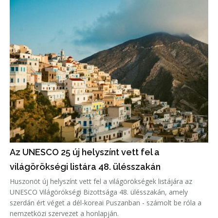
Az UNESCO 25 új helyszínt vett fel a
világörökségi listára 48. ülésszakán
Huszonöt új helyszínt vett fel a világörökségek listájára az
UNESCO Világörökségi Bizottsága 48. ülésszakán, amely
szerdán ért véget a dél-koreai Puszanban - számolt be róla a
nemzetközi szervezet a honlapján.