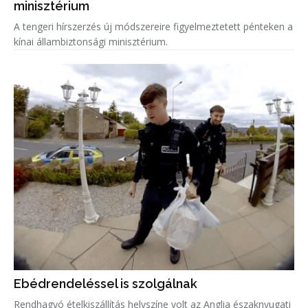
minisztérium
A tengeri hírszerzés új módszereire figyelmeztetett pénteken a
kínai állambiztonsági minisztérium.
Ebédrendeléssel is szolgálnak
Rendhagyó ételkiszállítás helyszíne volt az Anglia északnyugati