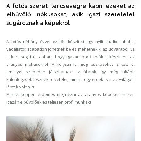
A fotós szereti lencsevégre kapni ezeket az
elbűvölő mókusokat, akik igazi szeretetet
sugároznak a képekről.
A fotós néhány évvel ezelőtt készített egy nyílt stúdiót, ahol a
vadállatok szabadon jöhetnek be és mehetnek ki az udvarából. Ez
a kert segíti őt abban, hogy igazán profi fotókat készítsen az
aranyos mókusokról. A helyszínre még eszközöket is tett ki,
amellyel szabadon játszhatnak az állatok, így még inkább
különlegesek lesznek felvételei, mintha egy érdekes mesevilágból
léptek volna ki.
Mindenképpen érdemes megnézni az aranyos képeket, hiszen
igazán elbűvölőek és teljesen profi munkák!