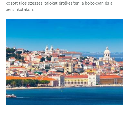
között tilos szeszes italokat értékesíteni a boltokban és a
benzinkutakon.
Kiderült, hogy mely városok a legélhetőbbek
a külföldre költözök számára
A biztonság, az egészségügy, a megélhetési költségek és a