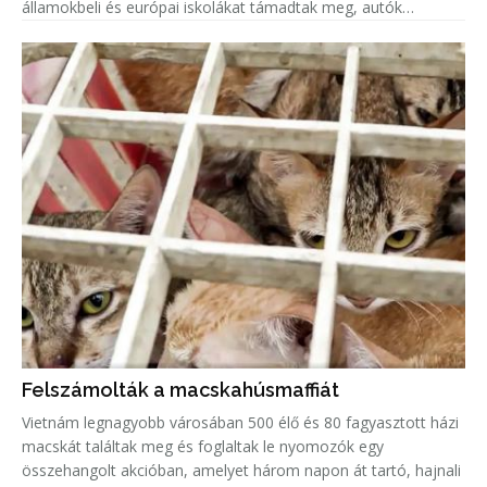
államokbeli és európai iskolákat támadtak meg, autók
gyújtottak fel.
Felszámolták a macskahúsmaffiát
Vietnám legnagyobb városában 500 élő és 80 fagyasztott házi
macskát találtak meg és foglaltak le nyomozók egy
összehangolt akcióban, amelyet három napon át tartó, hajnali