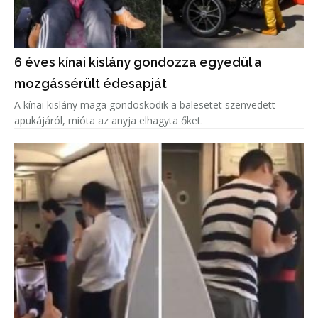
6 éves kínai kislány gondozza egyedül a
mozgássérült édesapját
A kínai kislány maga gondoskodik a balesetet szenvedett
apukájáról, mióta az anyja elhagyta őket.