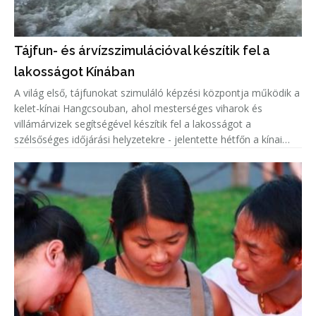
Tájfun- és árvízszimulációval készítik fel a
lakosságot Kínában
A világ első, tájfunokat szimuláló képzési központja működik a
kelet-kínai Hangcsouban, ahol mesterséges viharok és
villámárvizek segítségével készítik fel a lakosságot a
szélsőséges időjárási helyzetekre - jelentette hétfőn a kínai
állami média.