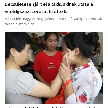
Becsületesen járt el a taxis, akinek utasa a
viteldíj százszorosát fizette ki
A kínai férfi nagyon meglepődött, mikor a fuvardíj sokszorosát
találta a számláján.