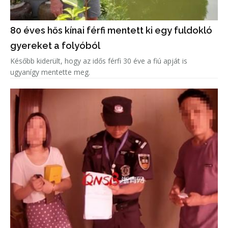
80 éves hős kínai férfi mentett ki egy fuldokló
gyereket a folyóból
Később kiderült, hogy az idős férfi 30 éve a fiú apját is
ugyanígy mentette meg.