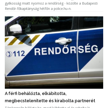
gyilkosság miatt nyomoz a rendőrség - közölte a Budapesti
Rendőr-főkapitányság hétfőn a police.hu-n.
A férfi behálózta, elkábította,
megbecstelenítette és kirabolta partnerét
Társkeresőn hálózta be, majd kábította el és rabolta ki