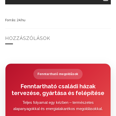
Forrás: 24.hu
HOZZÁSZÓLÁSOK
Fenntartható megoldások
Fenntartható családi házak
tervezése, gyártása és felépítése
Teljes folyamat egy kézben – természetes
alapanyagokkal és energiatakarékos megoldásokkal.