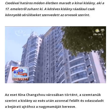
Csodával határos módon életben maradt a kínai kislány, aki a
17. emeletről zuhant ki. A kétéves kislány ráadásul csak
könnyebb sérüléseket szenvedett az orvosok szerint.
Az eset Kína Changzhou városában történt, a szemtanúk
szerint a kislány az esés után azonnal felállt és odaszaladt
a bejárati ajtóhoz a nagymamáját keresve.