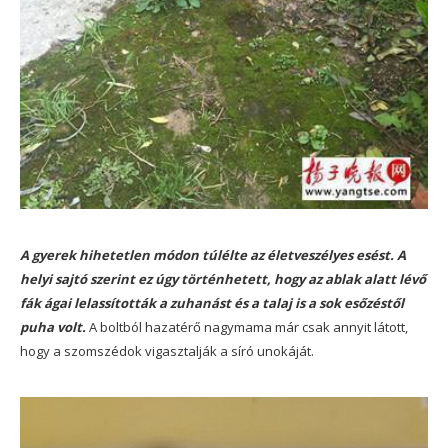
A gyerek hihetetlen módon túlélte az életveszélyes esést. A
helyi sajtó szerint ez úgy történhetett, hogy az ablak alatt lévő
fák ágai lelassították a zuhanást és a talaj is a sok esőzéstől
puha volt.
A boltból hazatérő nagymama már csak annyit látott,
hogy a szomszédok vigasztalják a síró unokáját.