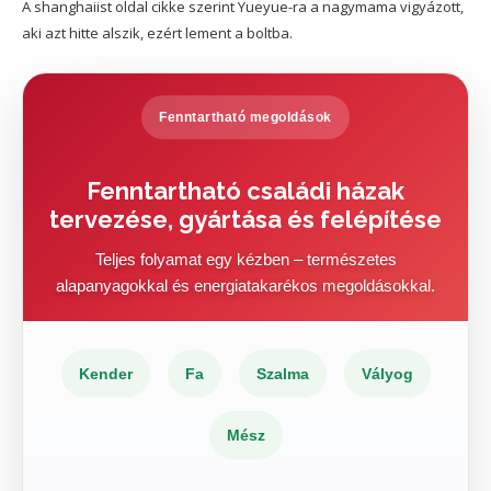
A shanghaiist oldal cikke szerint Yueyue-ra a nagymama vigyázott,
aki azt hitte alszik, ezért lement a boltba.
Fenntartható megoldások
Fenntartható családi házak
tervezése, gyártása és felépítése
Teljes folyamat egy kézben – természetes
alapanyagokkal és energiatakarékos megoldásokkal.
Kender
Fa
Szalma
Vályog
Mész