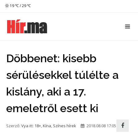
19 ℃ / 29 ℃
Döbbenet: kisebb
sérülésekkel túlélte a
kislány, aki a 17.
emeletről esett ki
Szerző:
Vya
itt:
18+
,
Kína
,
Színes hírek
2018.08.08 17:05