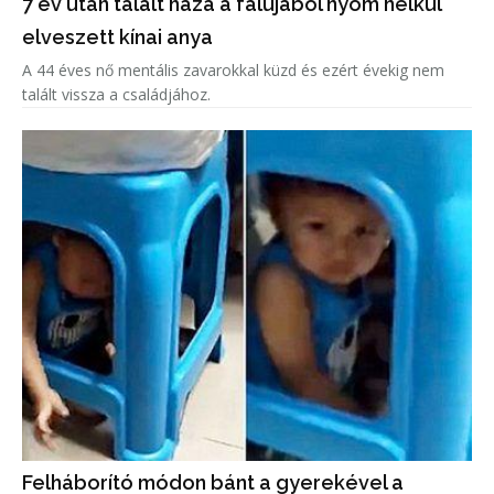
7 év után talált haza a falujából nyom nélkül
elveszett kínai anya
A 44 éves nő mentális zavarokkal küzd és ezért évekig nem
talált vissza a családjához.
Felháborító módon bánt a gyerekével a