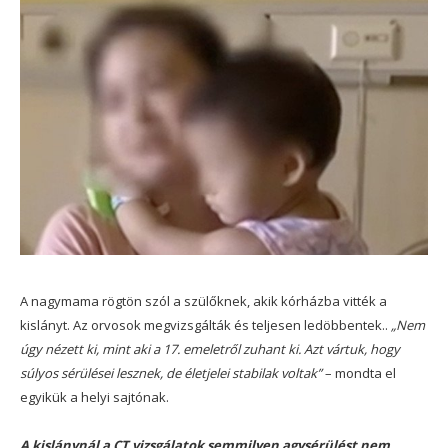
A nagymama rögtön szól a szülőknek, akik kórházba vitték a
kislányt. Az orvosok megvizsgálták és teljesen ledöbbentek..
„Nem
úgy nézett ki, mint aki a 17. emeletről zuhant ki. Azt vártuk, hogy
súlyos sérülései lesznek, de életjelei stabilak voltak”
– mondta el
egyikük a helyi sajtónak.
A kislánynál a CT vizsgálatok semmilyen agysérülést nem