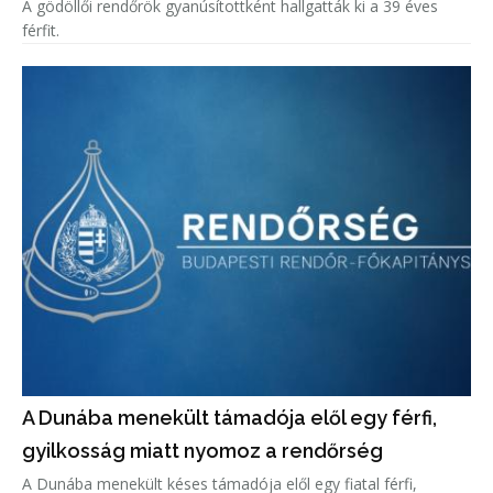
A gödöllői rendőrök gyanúsítottként hallgatták ki a 39 éves
férfit.
A Dunába menekült támadója elől egy férfi,
gyilkosság miatt nyomoz a rendőrség
A Dunába menekült késes támadója elől egy fiatal férfi,