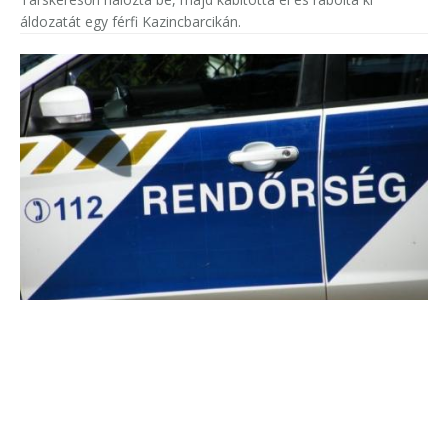
áldozatát egy férfi Kazincbarcikán.
Egy hirdetőtábláig tartott a menekülés
A rendőrök elől menekülő férfit jobban lekötötte, hol járnak az
üldözői, mint az, hogy mi van előtte: hátra nézett, közben
nekiszaladt egy hirdetőtáblának.