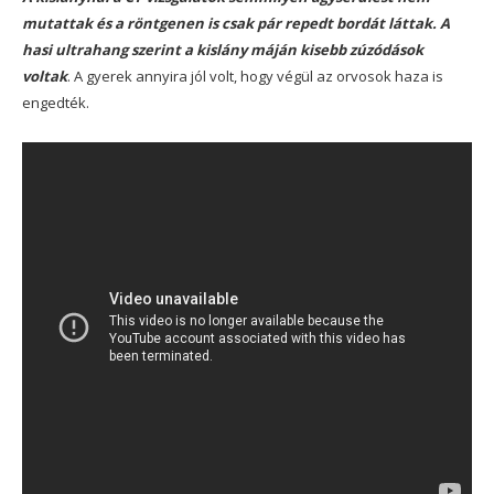
mutattak és a röntgenen is csak pár repedt bordát láttak. A
hasi ultrahang szerint a kislány máján kisebb zúzódások
voltak
. A gyerek annyira jól volt, hogy végül az orvosok haza is
engedték.