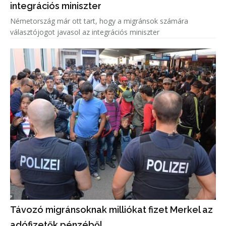
integrációs miniszter
Németország már ott tart, hogy a migránsok számára
választójogot javasol az integrációs miniszter
Távozó migránsoknak milliókat fizet Merkel az
adófizetők pénzéből