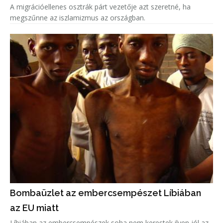
A migrációellenes osztrák párt vezetője azt szeretné, ha
megszűnne az iszlamizmus az országban.
Bombaüzlet az embercsempészet Líbiában
az EU miatt
Líbiában az embercsempészek soha nem kerestek ilyen jól az