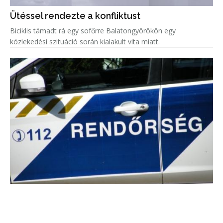
Ütéssel rendezte a konfliktust
Biciklis támadt rá egy sofőrre Balatongyörökön egy
közlekedési szituáció során kialakult vita miatt.
Perceken belül elfogták a rablót