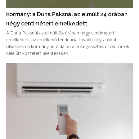
Kormány: a Duna Paksnál az elmúlt 24 órában
négy centimétert emelkedett
A Duna Paksnál az elmúlt 24 órában négy centimétert
emelkedett, az emelkedő tendencia tovább folytatódott -
olvasható a kormany.hu oldalon a hőségriasztásról csütörtök
délelőtt közzétett jelentésében.