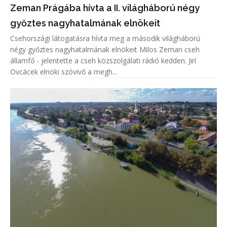
Zeman Prágába hívta a II. világháború négy
győztes nagyhatalmának elnökeit
Csehországi látogatásra hívta meg a második világháború
négy győztes nagyhatalmának elnökeit Milos Zeman cseh
államfő - jelentette a cseh közszolgálati rádió kedden. Jirí
Ovcácek elnöki szóvivő a megh...