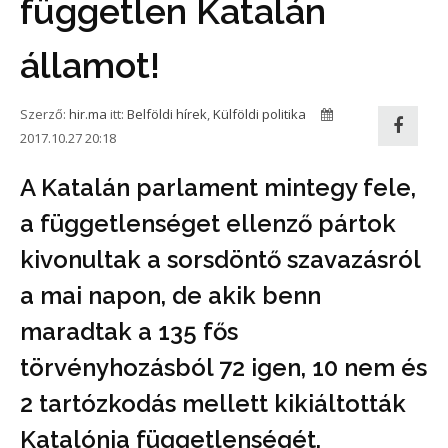
független Katalán
államot!
Szerző:
hir.ma
itt:
Belföldi hírek
,
Külföldi politika
2017.10.27 20:18
A Katalán parlament mintegy fele,
a függetlenséget ellenző pártok
kivonultak a sorsdöntő szavazásról
a mai napon, de akik benn
maradtak a 135 fős
törvényhozásból 72 igen, 10 nem és
2 tartózkodás mellett kikiáltották
Katalónia függetlenségét.