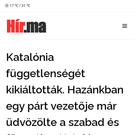
17 ℃ / 31 ℃
Katalónia
függetlenségét
kikiáltották. Hazánkban
egy párt vezetője már
üdvözölte a szabad és