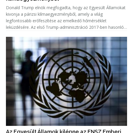
Donald Trump elnök megfogadta, hogy az Egyesült Államokat
kivonja a párizsi klímaegyezményből, amely a világ
legfontosabb erőfeszítése az emelkedő hőmérséklet
leküzdésére. Az első Trump-adminisztráció 2017-ben hasonló
irányt vett, de ezt azonnal visszavonták Joe Biden elnök első
hivatali napján, 202
Az Egyesült Államok kilépne az ENSZ Emberi