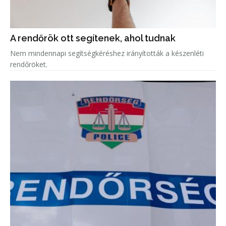
A rendőrök ott segítenek, ahol tudnak
Nem mindennapi segítségkéréshez irányították a készenléti
rendőröket.