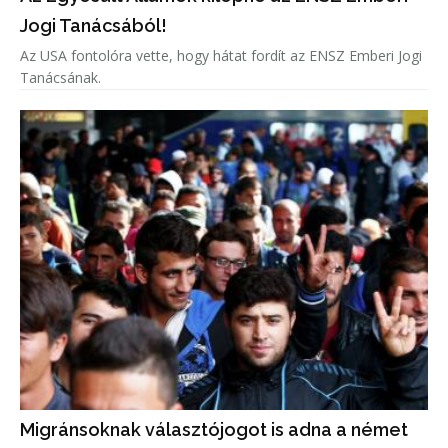
Jogi Tanácsából!
Az USA fontolóra vette, hogy hátat fordít az ENSZ Emberi Jogi
Tanácsának.
Migránsoknak választójogot is adna a német