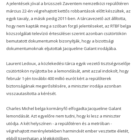
A jelentések jóval a brüsszeli Zaventem nemzetközi repülőtéren
március 22-én végrehajtott kettős robbantások előtt készültek, az
egyik tavaly, a másik pedig 2011-ben. A tárcavezető azt állította,
hogy nem kapták meg a szóban forgó jelentéseket, az RTBF belga
közszolgálati televízió értesülései szerint azonban csütörtökön
bemutatott dokumentumok bizonyítják, hogy a bizottsági
dokumentumoknak eljutottak Jacqueline Galant irodájába.
Laurent Ledoux, a közlekedési tárca egyik vezető tisztségviselője
csütörtökön nyújtotta be a lemondását, amit azzal indokolt, hogy
február 1-jén további 400 millió eurót kért a repülőterek
biztonságának megerősítésére, a miniszter irodája azonban
visszautasította a kérését.
Charles Michel belga kormányfő elfogadta Jacqueline Galant
lemondását. Azt egyelőre nem tudni, hogy ki lesz a miniszter
utódja. A két helyszínen - a repülőtéren és a metróban -
végrehajtott merényletekben harminckét ember vesztette életét,
ebből tizenhatan a légikikötőben.