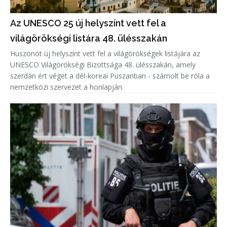
Az UNESCO 25 új helyszínt vett fel a
világörökségi listára 48. ülésszakán
Huszonöt új helyszínt vett fel a világörökségek listájára az
UNESCO Világörökségi Bizottsága 48. ülésszakán, amely
szerdán ért véget a dél-koreai Puszanban - számolt be róla a
nemzetközi szervezet a honlapján.