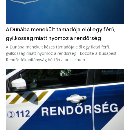
A Dunába menekült támadója elől egy férfi,
gyilkosság miatt nyomoz a rendőrség
A Dunába menekült késes támadója elől egy fiatal férfi,
gyilkosság miatt nyomoz a rendőrség - közölte a Budapesti
Rendőr-főkapitányság hétfőn a police.hu-n.