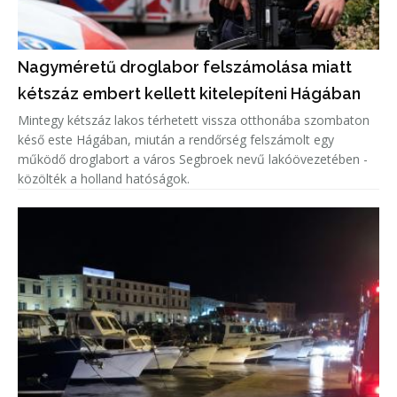
Nagyméretű droglabor felszámolása miatt
kétszáz embert kellett kitelepíteni Hágában
Mintegy kétszáz lakos térhetett vissza otthonába szombaton
késő este Hágában, miután a rendőrség felszámolt egy
működő droglabort a város Segbroek nevű lakóövezetében -
közölték a holland hatóságok.