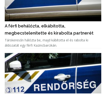
A férfi behálózta, elkábította,
megbecstelenítette és kirabolta partnerét
Társkeresőn hálózta be, majd kábította el és rabolta ki
áldozatát egy férfi Kazincbarcikán.