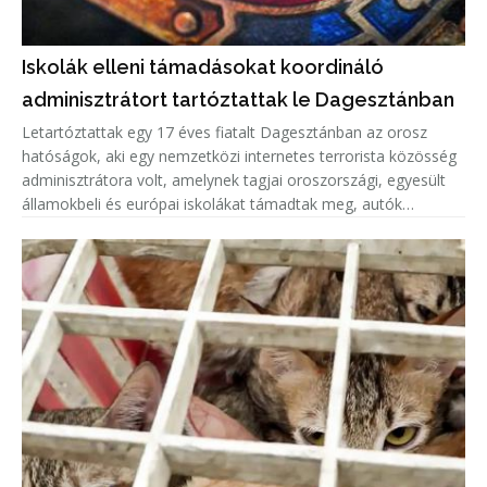
Iskolák elleni támadásokat koordináló
adminisztrátort tartóztattak le Dagesztánban
Letartóztattak egy 17 éves fiatalt Dagesztánban az orosz
hatóságok, aki egy nemzetközi internetes terrorista közösség
adminisztrátora volt, amelynek tagjai oroszországi, egyesült
államokbeli és európai iskolákat támadtak meg, autók
gyújtottak fel.