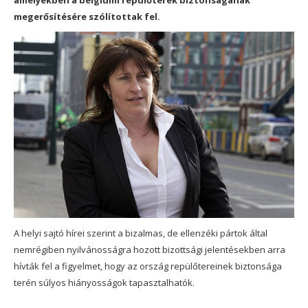
amelyekben a belgiumi repülőterek biztonságának
megerősítésére szólítottak fel.
A helyi sajtó hírei szerint a bizalmas, de ellenzéki pártok által
nemrégiben nyilvánosságra hozott bizottsági jelentésekben arra
hívták fel a figyelmet, hogy az ország repülőtereinek biztonsága
terén súlyos hiányosságok tapasztalhatók.