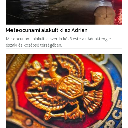
Meteocunami alakult ki az Adrián
Meteocunami alakult ki szerda késő este az Adriai-tenger
északi és középső térségében.