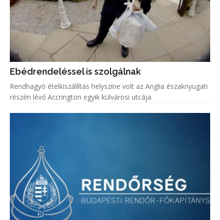
Ebédrendeléssel is szolgálnak
Rendhagyó ételkiszállítás helyszíne volt az Anglia északnyugati
részén lévő Accrington egyik külvárosi utcája.