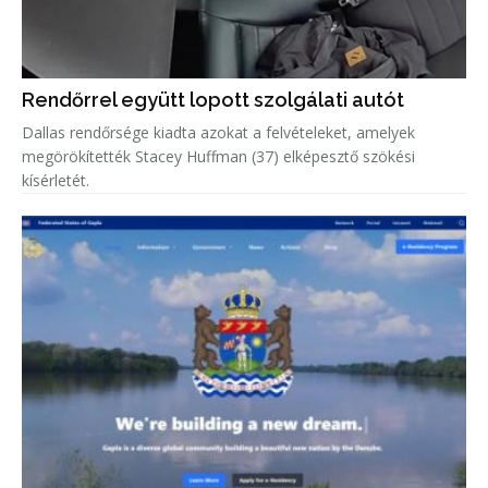
Rendőrrel együtt lopott szolgálati autót
Dallas rendőrsége kiadta azokat a felvételeket, amelyek
megörökítették Stacey Huffman (37) elképesztő szökési
kísérletét.