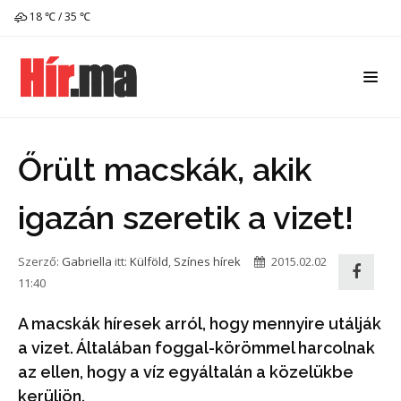
18 ℃ / 35 ℃
Őrült macskák, akik
igazán szeretik a vizet!
Szerző:
Gabriella
itt:
Külföld
,
Színes hírek
2015.02.02
11:40
A macskák híresek arról, hogy mennyire utálják
a vizet. Általában foggal-körömmel harcolnak
az ellen, hogy a víz egyáltalán a közelükbe
kerüljön.