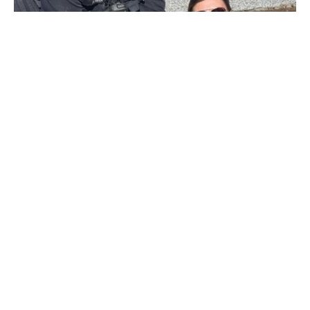
Viharnyelőben kacsázott
Ahol a víznyelő rács hézagjai nagyobbak, mint a kiskacsák,
azokban az országokban már voltak és még lesznek is
hatósági fiókamentő akciók, de az mégsem szokványos, hogy
egy rendőr lemászik értük.