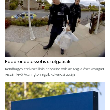
Ebédrendeléssel is szolgálnak
Rendhagyó ételkiszállítás helyszíne volt az Anglia északnyugati
részén lévő Accrington egyik külvárosi utcája.