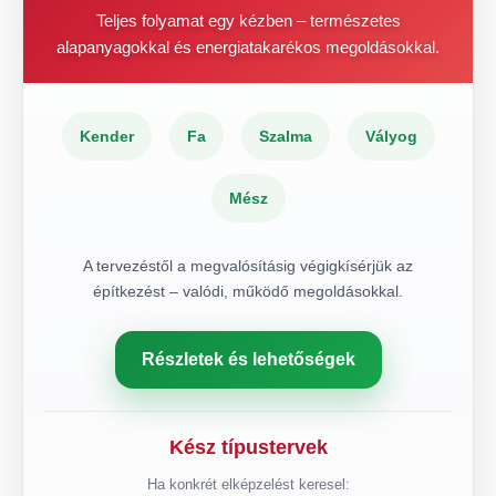
Teljes folyamat egy kézben – természetes
alapanyagokkal és energiatakarékos megoldásokkal.
Kender
Fa
Szalma
Vályog
Mész
A tervezéstől a megvalósításig végigkísérjük az
építkezést – valódi, működő megoldásokkal.
Részletek és lehetőségek
Kész típustervek
Ha konkrét elképzelést keresel: