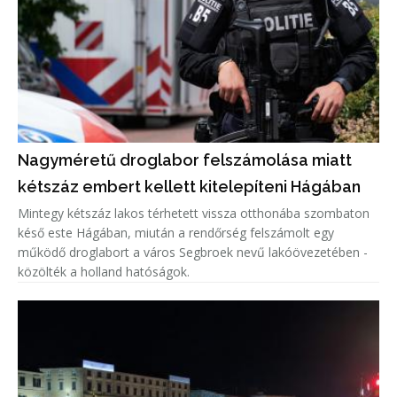
Nagyméretű droglabor felszámolása miatt
kétszáz embert kellett kitelepíteni Hágában
Mintegy kétszáz lakos térhetett vissza otthonába szombaton
késő este Hágában, miután a rendőrség felszámolt egy
működő droglabort a város Segbroek nevű lakóövezetében -
közölték a holland hatóságok.