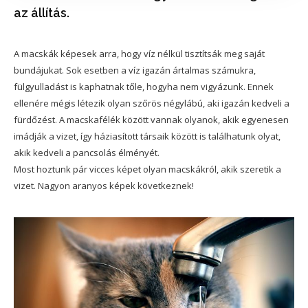
az állítás.
A macskák képesek arra, hogy víz nélkül tisztítsák meg saját
bundájukat. Sok esetben a víz igazán ártalmas számukra,
fülgyulladást is kaphatnak tőle, hogyha nem vigyázunk. Ennek
ellenére mégis létezik olyan szőrös négylábú, aki igazán kedveli a
fürdőzést. A macskafélék között vannak olyanok, akik egyenesen
imádják a vizet, így háziasított társaik között is találhatunk olyat,
akik kedveli a pancsolás élményét.
Most hoztunk pár vicces képet olyan macskákról, akik szeretik a
vizet. Nagyon aranyos képek következnek!