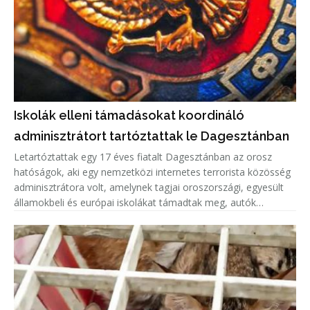
Iskolák elleni támadásokat koordináló
adminisztrátort tartóztattak le Dagesztánban
Letartóztattak egy 17 éves fiatalt Dagesztánban az orosz
hatóságok, aki egy nemzetközi internetes terrorista közösség
adminisztrátora volt, amelynek tagjai oroszországi, egyesült
államokbeli és európai iskolákat támadtak meg, autók
gyújtottak fel.