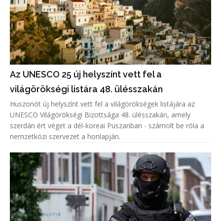
Az UNESCO 25 új helyszínt vett fel a
világörökségi listára 48. ülésszakán
Huszonöt új helyszínt vett fel a világörökségek listájára az
UNESCO Világörökségi Bizottsága 48. ülésszakán, amely
szerdán ért véget a dél-koreai Puszanban - számolt be róla a
nemzetközi szervezet a honlapján.