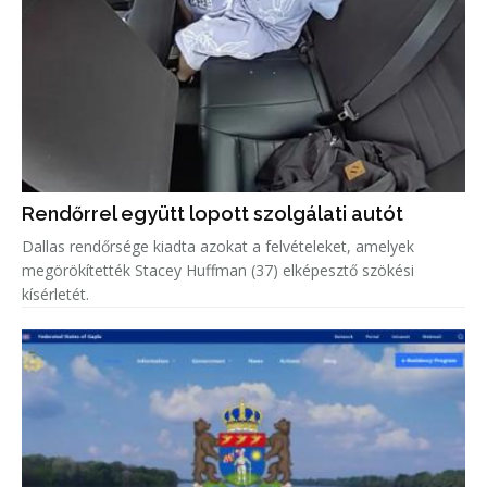
Rendőrrel együtt lopott szolgálati autót
Dallas rendőrsége kiadta azokat a felvételeket, amelyek
megörökítették Stacey Huffman (37) elképesztő szökési
kísérletét.