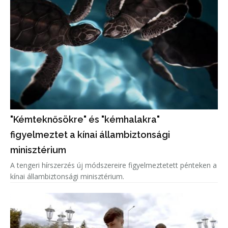
"Kémteknősökre" és "kémhalakra"
figyelmeztet a kínai állambiztonsági
minisztérium
A tengeri hírszerzés új módszereire figyelmeztetett pénteken a
kínai állambiztonsági minisztérium.