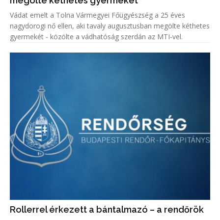
megölte kéthetes gyermekét
Vádat emelt a Tolna Vármegyei Főügyészség a 25 éves
nagydorogi nő ellen, aki tavaly augusztusban megölte kéthetes
gyermekét - közölte a vádhatóság szerdán az MTI-vel.
Rollerrel érkezett a bántalmazó – a rendőrök