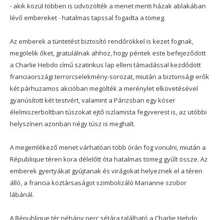
- akik közül többen is üdvözölték a menet menti házak ablakában
lévő embereket - hatalmas tapssal fogadta a tömeg.
Az emberek a tüntetést biztosító rendőrökkel is kezet fognak,
megölelik őket, gratulálnak ahhoz, hogy péntek este befejeződött
a Charlie Hebdo című szatirikus lap elleni támadással kezdődött
franciaországi terrorcselekmény-sorozat, miután a biztonsági erők
két párhuzamos akcióban megölték a merénylet elkövetésével
gyanúsított két testvért, valamint a Párizsban egy kóser
élelmiszerboltban túszokat ejtő iszlamista fegyverest is, az utóbbi
helyszínen azonban négy túsz is meghalt.
A megemlékező menet várhatóan több órán fog vonulni, miután a
République téren kora délelőtt óta hatalmas tömeg gyűlt össze. Az
emberek gyertyákat gyújtanak és virágokat helyeznek el a téren
álló, a francia köztársaságot szimbolizáló Marianne szobor
lábánál.
A République tér néhány perc sétára található a Charlie Hebdo