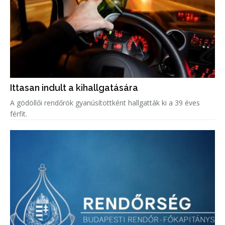
Ittasan indult a kihallgatására
A gödöllői rendőrök gyanúsítottként hallgatták ki a 39 éves
férfit.