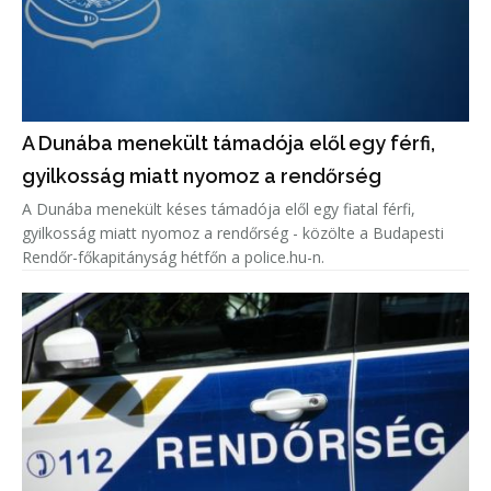
A Dunába menekült támadója elől egy férfi,
gyilkosság miatt nyomoz a rendőrség
A Dunába menekült késes támadója elől egy fiatal férfi,
gyilkosság miatt nyomoz a rendőrség - közölte a Budapesti
Rendőr-főkapitányság hétfőn a police.hu-n.