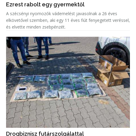
Ezrest rabolt egy gyermektől
A szécsényi nyomozók vádemelést javasolnak a 26 éves
elkövetővel szemben, aki egy 11 éves fiút fenyegetett veréssel,
és elvette minden zsebpénzét.
Drogbiznisz futárszolgálattal