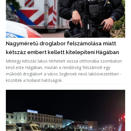
Nagyméretű droglabor felszámolása miatt
kétszáz embert kellett kitelepíteni Hágában
Mintegy kétszáz lakos térhetett vissza otthonába szombaton
késő este Hágában, miután a rendőrség felszámolt egy
működő droglabort a város Segbroek nevű lakóövezetében -
közölték a holland hatóságok.