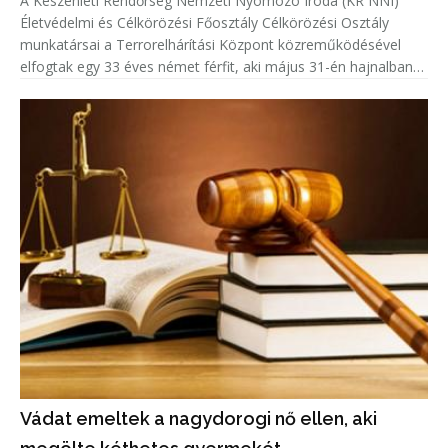
A Készenléti Rendőrség Nemzeti Nyomozó Iroda (KR NNI)
Életvédelmi és Célkörözési Főosztály Célkörözési Osztály
munkatársai a Terrorelhárítási Központ közreműködésével
elfogtak egy 33 éves német férfit, aki május 31-én hajnalban
Kölnben több lövést adott le egy emberre.
Vádat emeltek a nagydorogi nő ellen, aki