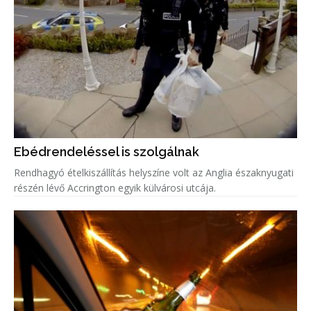
Ebédrendeléssel is szolgálnak
Rendhagyó ételkiszállítás helyszíne volt az Anglia északnyugati
részén lévő Accrington egyik külvárosi utcája.