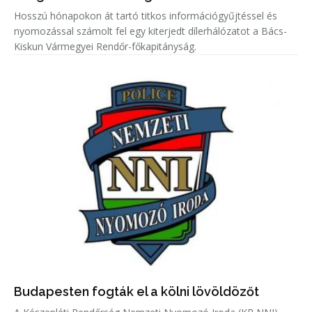
Hosszú hónapokon át tartó titkos információgyűjtéssel és
nyomozással számolt fel egy kiterjedt dílerhálózatot a Bács-
Kiskun Vármegyei Rendőr-főkapitányság.
Budapesten fogták el a kölni lövöldözőt