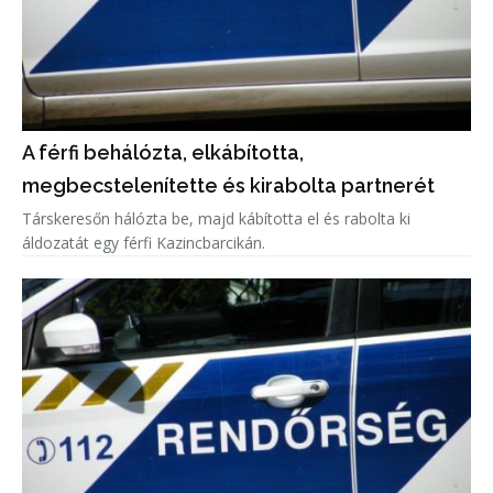
A férfi behálózta, elkábította,
megbecstelenítette és kirabolta partnerét
Társkeresőn hálózta be, majd kábította el és rabolta ki
áldozatát egy férfi Kazincbarcikán.