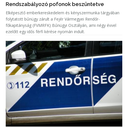
Rendszabályozó pofonok beszüntetve
Elképesztő emberkereskedelem és kényszermunka tárgyában
folytatott bűnügy zárult a Fejér Vármegyei Rendőr-
főkapitányság (FVMRFK) Bűnügyi Osztályán, ami négy évvel
ezelőtt egy idős férfi kérése nyomán indult.