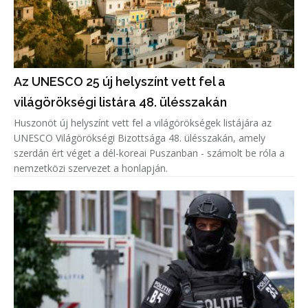
Az UNESCO 25 új helyszínt vett fel a
világörökségi listára 48. ülésszakán
Huszonöt új helyszínt vett fel a világörökségek listájára az
UNESCO Világörökségi Bizottsága 48. ülésszakán, amely
szerdán ért véget a dél-koreai Puszanban - számolt be róla a
nemzetközi szervezet a honlapján.