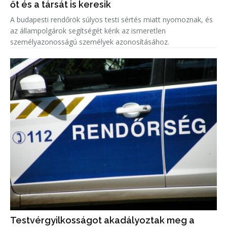
őt és a társát is keresik
A budapesti rendőrök súlyos testi sértés miatt nyomoznak, és
az állampolgárok segítségét kérik az ismeretlen
személyazonosságú személyek azonosításához.
Testvérgyilkosságot akadályoztak meg a