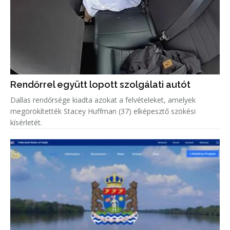
Rendőrrel együtt lopott szolgálati autót
Dallas rendőrsége kiadta azokat a felvételeket, amelyek
megörökítették Stacey Huffman (37) elképesztő szökési
kísérletét.