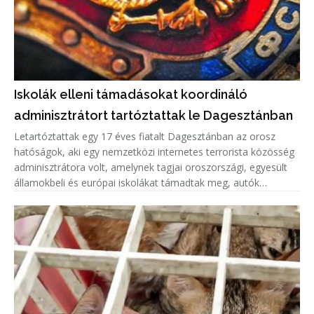
Iskolák elleni támadásokat koordináló
adminisztrátort tartóztattak le Dagesztánban
Letartóztattak egy 17 éves fiatalt Dagesztánban az orosz
hatóságok, aki egy nemzetközi internetes terrorista közösség
adminisztrátora volt, amelynek tagjai oroszországi, egyesült
államokbeli és európai iskolákat támadtak meg, autók
gyújtottak fel.