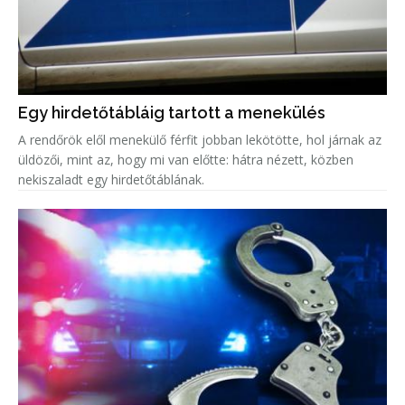
Egy hirdetőtábláig tartott a menekülés
A rendőrök elől menekülő férfit jobban lekötötte, hol járnak az
üldözői, mint az, hogy mi van előtte: hátra nézett, közben
nekiszaladt egy hirdetőtáblának.