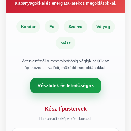
alapanyagokkal és energiatakarékos megoldásokkal.
Kender
Fa
Szalma
Vályog
Mész
A tervezéstől a megvalósításig végigkísérjük az
építkezést – valódi, működő megoldásokkal.
Részletek és lehetőségek
Kész típustervek
Ha konkrét elképzelést keresel: