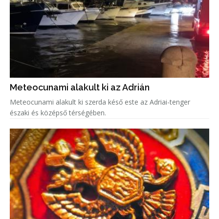
Meteocunami alakult ki az Adrián
Meteocunami alakult ki szerda késő este az Adriai-tenger
északi és középső térségében.