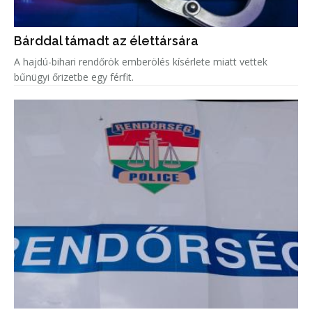
Bárddal támadt az élettársára
A hajdú-bihari rendőrök emberölés kísérlete miatt vettek
bűnügyi őrizetbe egy férfit.