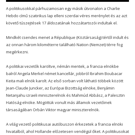
A politikusokkal párhuzamosan egy másik útvonalon a Charlie
Hebdo című szatirikus lap elleni szerdai véres merénylet és az azt
követő túszejtések 17 áldozatának hozzátartozói indultak el.
Mindkét csendes menet a République (Köztársaság) tértől indult és
az onnan három kilométerre található Nation (Nemzet) térre fog
megérkezni.
A politikai vezetők karöltve, némán mentek, a francia elnökbe
balról Angela Merkel német kancellár, jobbról Ibrahim Boubacar
Keita mali elnök karolt. Az első sorban volt látható többek között
Jean-Claude Juncker, az Európai Bizottság elnöke, Benjámin
Netanjahu izraeli miniszterelnök és Mahmúd Abbász, a Palesztin
Hatóság elnöke. Mögöttük vonult más államok vezetőinek
társaságában Orbán Viktor magyar miniszterelnök.
A világ vezető politikusai autóbuszon érkezetek a francia elnöki
hivatalból, ahol Hollande előzetesen vendégül őket. A politikusokat