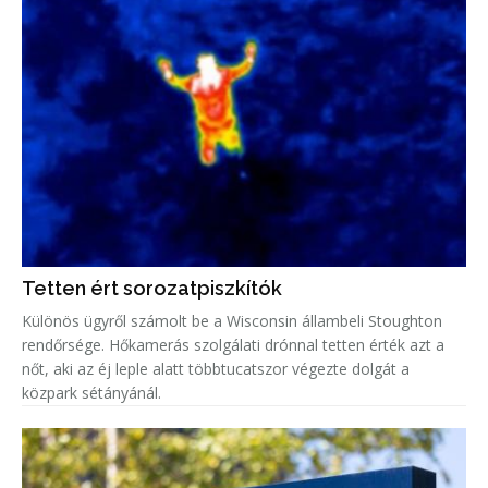
Tetten ért sorozatpiszkítók
Különös ügyről számolt be a Wisconsin állambeli Stoughton
rendőrsége. Hőkamerás szolgálati drónnal tetten érték azt a
nőt, aki az éj leple alatt többtucatszor végezte dolgát a
közpark sétányánál.