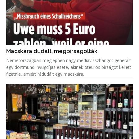
Macskára dudált, megbírságolták
Németországban meglepően nagy médiavisszhangot generált
egy dortmundi nyugdíjas esete, akinek öteurós bírságot kellett
fizetnie, amiért rádudált egy macskára.