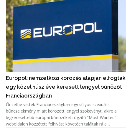
Europol: nemzetközi körözés alapján elfogtak
egy közel húsz éve keresett lengyel bűnözőt
Franciaországban
Őrizetbe vettek Franciaországban egy súlyos szexuális
bűncselekmény miatt körözött lengyel szökevényt, akire a
legkeresettebb európai bűnözőket rögzítő "Most Wanted"
weboldalon közzétett felhívást követően találtak rá a
hatóságok.