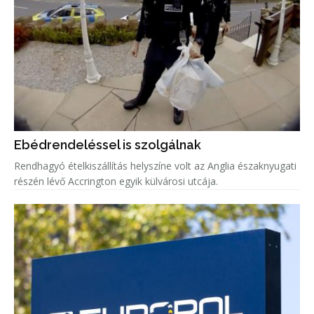
Ebédrendeléssel is szolgálnak
Rendhagyó ételkiszállítás helyszíne volt az Anglia északnyugati
részén lévő Accrington egyik külvárosi utcája.