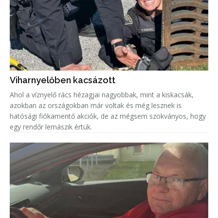
Viharnyelőben kacsázott
Ahol a víznyelő rács hézagjai nagyobbak, mint a kiskacsák,
azokban az országokban már voltak és még lesznek is
hatósági fiókamentő akciók, de az mégsem szokványos, hogy
egy rendőr lemászik értük.