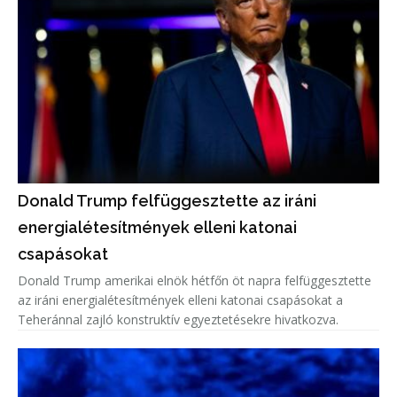
Donald Trump felfüggesztette az iráni
energialétesítmények elleni katonai
csapásokat
Donald Trump amerikai elnök hétfőn öt napra felfüggesztette
az iráni energialétesítmények elleni katonai csapásokat a
Teheránnal zajló konstruktív egyeztetésekre hivatkozva.