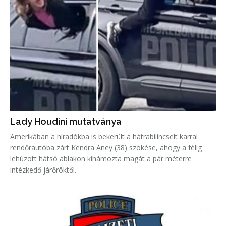
Lady Houdini mutatványa
Amerikában a híradókba is bekerült a hátrabilincselt karral
rendőrautóba zárt Kendra Aney (38) szökése, ahogy a félig
lehúzott hátsó ablakon kihámozta magát a pár méterre
intézkedő járőröktől.