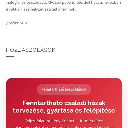
melegtől és összeesett. XIV. Leó pápa is letérdelt hozzá, miközben
a vatikáni személyzet segített a férfinak.
(Forrás: MTI)
HOZZÁSZÓLÁSOK
Fenntartható megoldások
Fenntartható családi házak
tervezése, gyártása és felépítése
Teljes folyamat egy kézben – természetes
alapanyagokkal és energiatakarékos megoldásokkal.