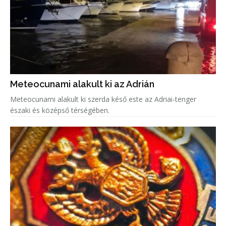
Meteocunami alakult ki az Adrián
Meteocunami alakult ki szerda késő este az Adriai-tenger
északi és középső térségében.