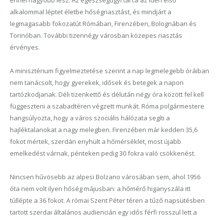
ennél nagyobb lesz. Az egészségügyi tárca az idén első
alkalommal léptet életbe hőségriasztást, és mindjárt a
legmagasabb fokozatút Rómában, Firenzében, Bolognában és
Torinóban. További tizennégy városban közepes riasztás
érvényes.
A minisztérium figyelmeztetése szerint a nap legmelegebb óráiban
nem tanácsolt, hogy gyerekek, idősek és betegek a napon
tartózkodjanak. Déli tizenkettő és délután négy óra között fel kell
függeszteni a szabadtéren végzett munkát. Róma polgármestere
hangsúlyozta, hogy a város szociális hálózata segíti a
hajléktalanokat a nagy melegben. Firenzében már kedden 35,6
fokot mértek, szerdán enyhült a hőmérséklet, most újabb
emelkedést várnak, pénteken pedig 30 fokra való csökkenést.
Nincsen hűvösebb az alpesi Bolzano városában sem, ahol 1956
óta nem volt ilyen hőség májusban: a hőmérő higanyszála itt
túllépte a 36 fokot. A római Szent Péter téren a tűző napsütésben
tartott szerdai általános audiencián egy idős férfi rosszul lett a