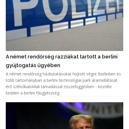
A német rendőrség razziákat tartott a berlini
gyújtogatás ügyében
A német rendőrség házkutatásokat hajtott végre Berlinben és
több tartományban a berlini technológiai park áramellátását
érő szélsőbaloldali támadással összefüggésben - közölte
kedden a berlini főügyészség.