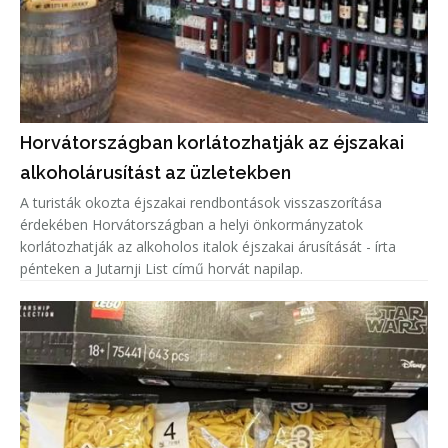
Horvátországban korlátozhatják az éjszakai
alkoholárusítást az üzletekben
A turisták okozta éjszakai rendbontások visszaszorítása
érdekében Horvátországban a helyi önkormányzatok
korlátozhatják az alkoholos italok éjszakai árusítását - írta
pénteken a Jutarnji List című horvát napilap.