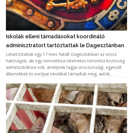
Iskolák elleni támadásokat koordináló
adminisztrátort tartóztattak le Dagesztánban
Letartóztattak egy 17 éves fiatalt Dagesztánban az orosz
hatóságok, aki egy nemzetközi internetes terrorista közösség
adminisztrátora volt, amelynek tagjai oroszországi, egyesült
államokbeli és európai iskolákat támadtak meg, autók
gyújtottak fel.