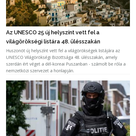
Az UNESCO 25 új helyszínt vett fel a
világörökségi listára 48. ülésszakán
Huszonöt új helyszínt vett fel a világörökségek listájára az
UNESCO Világörökségi Bizottsága 48. ülésszakán, amely
szerdán ért véget a dél-koreai Puszanban - számolt be róla a
nemzetközi szervezet a honlapján.