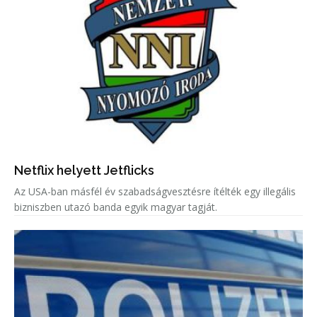
Netflix helyett Jetflicks
Az USA-ban másfél év szabadságvesztésre ítélték egy illegális
bizniszben utazó banda egyik magyar tagját.