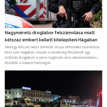
Nagyméretű droglabor felszámolása miatt
kétszáz embert kellett kitelepíteni Hágában
Mintegy kétszáz lakos térhetett vissza otthonába szombaton
késő este Hágában, miután a rendőrség felszámolt egy
működő droglabort a város Segbroek nevű lakóövezetében -
közölték a holland hatóságok.