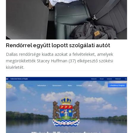
Rendőrrel együtt lopott szolgálati autót
Dallas rendőrsége kiadta azokat a felvételeket, amelyek
megörökítették Stacey Huffman (37) elképesztő szökési
kísérletét.