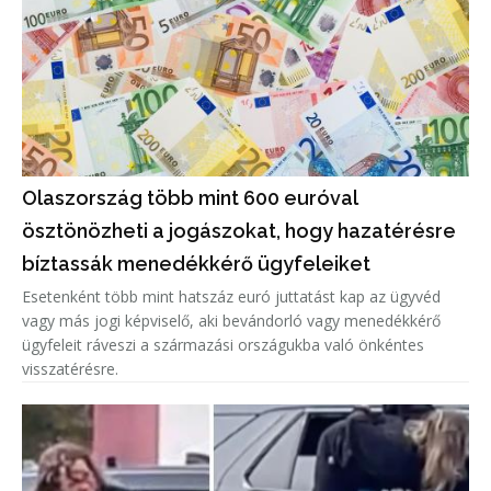
Olaszország több mint 600 euróval
ösztönözheti a jogászokat, hogy hazatérésre
bíztassák menedékkérő ügyfeleiket
Esetenként több mint hatszáz euró juttatást kap az ügyvéd
vagy más jogi képviselő, aki bevándorló vagy menedékkérő
ügyfeleit ráveszi a származási országukba való önkéntes
visszatérésre.