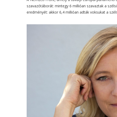
szavazótáborát: mintegy 6 millióan szavaztak a széls
eredményét: akkor 6,4 millióan adták voksukat a széls