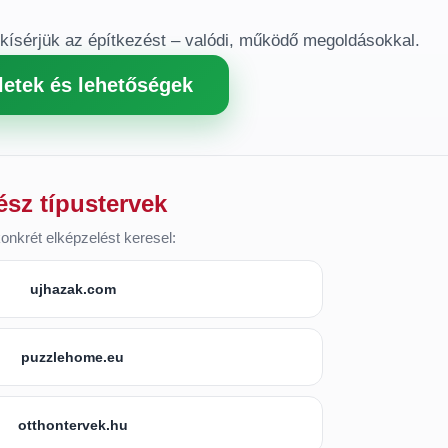
gkísérjük az építkezést – valódi, működő megoldásokkal.
letek és lehetőségek
ész típustervek
onkrét elképzelést keresel:
ujhazak.com
puzzlehome.eu
otthontervek.hu