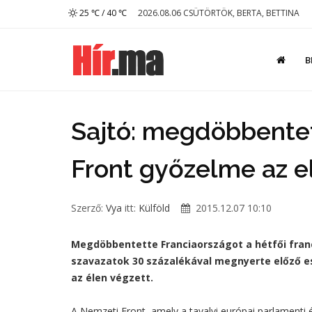
25 ℃ / 40 ℃
2026.08.06 CSÜTÖRTÖK, BERTA, BETTINA
B
Sajtó: megdöbbentet
Front győzelme az e
Szerző:
Vya
itt:
Külföld
2015.12.07 10:10
Megdöbbentette Franciaországot a hétfői francia
szavazatok 30 százalékával megnyerte előző est
az élen végzett.
A Nemzeti Front, amely a tavalyi európai parlamenti é