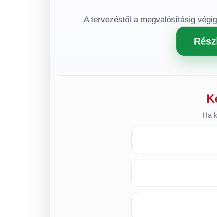
A tervezéstől a megvalósításig végi
Rész
K
Ha k