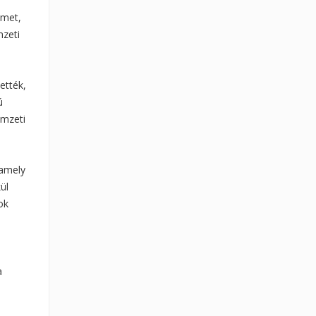
lmet,
mzeti
ették,
ú
emzeti
 amely
ül
ok
a