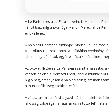
A Le Parisien és a Le Figaro szerint is Marine Le Pen
irányítását, míg unokahúga Marion Maréchal-Le Pen dé
elnöke lehet.
A baloldali Libération címlapján Marine Le Pen fotója l
A katolikus La Croix szerint a "példátlan eredmény" fe
lehet, hogy a "pártok egyértelmű, a közérdeknek megf
Az okokat illetően a Le Parisien szerint a választás 
végzett az élen a Nemzeti Front, ahol a munkanélkül
régió hagyományosan a baloldal fellegvárásnak számíto
a munkanélküliség csökkentésére.
A választási eredményt a gazdasági lap beletörődéské
lakosság többsége - a fatalizmus váltotta fel" - írta a 