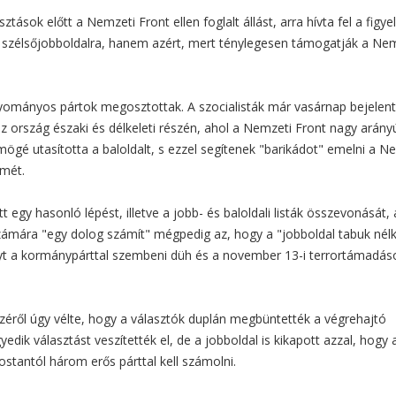
ztások előtt a Nemzeti Front ellen foglalt állást, arra hívta fel a figye
szélsőjobboldalra, hanem azért, mert ténylegesen támogatják a Ne
agyományos pártok megosztottak. A szocialisták már vasárnap bejelent
az ország északi és délkeleti részén, ahol a Nemzeti Front nagy arány
 mögé utasította a baloldalt, s ezzel segítenek "barikádot" emelni a N
lmét.
t egy hasonló lépést, illetve a jobb- és baloldali listák összevonását,
ő számára "egy dolog számít" mégpedig az, hogy a "jobboldal tabuk nélk
nyt a kormánypárttal szembeni düh és a november 13-i terrortámadás
zéről úgy vélte, hogy a választók duplán megbüntették a végrehajtó
dik választást veszítették el, de a jobboldal is kikapott azzal, hogy 
ostantól három erős párttal kell számolni.