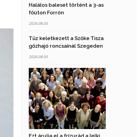
Halálos baleset történt a 3-as
főúton Forrón
2026.08.05
Tűz keletkezett a Szőke Tisza
gőzhajó roncsainál Szegeden
2026.08.05
Ezt árulja el a frizurád a lelki