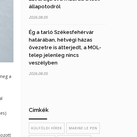
állapotodról
2026.08.05
Ég a tarló Székesfehérvár
határában, hétvégi házas
övezetre is átterjedt, a MOL-
telep jelenleg nincs
veszélyben
2026.08.05
 meg a
al
Cimkék
tes)
KÜLFÖLDI HÍREK
MARINE LE PEN
kozott