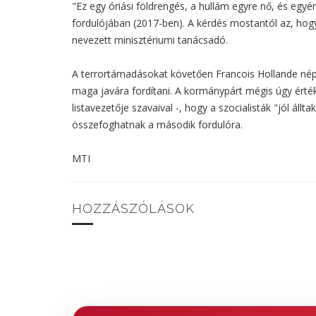
"Ez egy óriási földrengés, a hullám egyre nő, és egy
fordulójában (2017-ben). A kérdés mostantól az, ho
nevezett minisztériumi tanácsadó.
A terrortámadásokat követően Francois Hollande néps
maga javára fordítani. A kormánypárt mégis úgy érték
listavezetője szavaival -, hogy a szocialisták "jól állt
összefoghatnak a második fordulóra.
MTI
HOZZÁSZÓLÁSOK