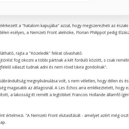
 elérkezett a "hatalom kapujába" azzal, hogy megszerezheti az északi
len esélyes, a Nemzeti Front alelnöke, Florian Philippot pedig Elzás
átható, rajta a "Közeledik" felirat olvasható.
jtörést fog okozni a többi pártnak a két forduló között, s csak reméln
elelő választ tudnak adni és nem rövid távra gondolnak".
a kiábrándultság megnyilvánulása volt, s nem véletlen, hogy délen és é
iség magasabb az átlagosnál. A Les Échos arra emlékeztetett, hogy ez
tt, a lakosság itt remélt a legtöbbet Francois Hollande államfő ígére
nt értelmezi. "A Nemzeti Front elutasítását - amelyet azért még oszt
lap.