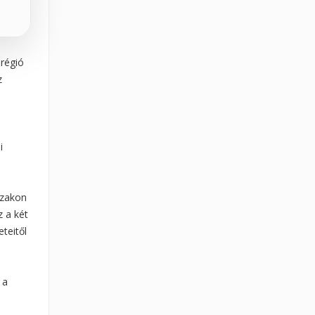
 régió
z
i
szakon
 a két
teitől
 a