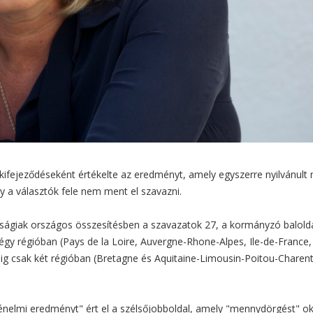
 kifejeződéseként értékelte az eredményt, amely egyszerre nyilvánult
 a választók fele nem ment el szavazni.
ságiak országos összesítésben a szavazatok 27, a kormányzó balold
égy régióban (Pays de la Loire, Auvergne-Rhone-Alpes, Ile-de-France,
dig csak két régióban (Bretagne és Aquitaine-Limousin-Poitou-Charen
ténelmi eredményt" ért el a szélsőjobboldal, amely "mennydörgést" o