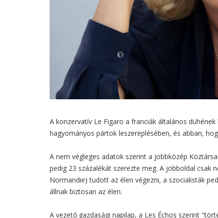
A konzervatív Le Figaro a franciák általános dühének
hagyományos pártok leszereplésében, és abban, hogy
A nem végleges adatok szerint a jobbközép Köztársa
pedig 23 százalékát szerezte meg. A jobboldal csak n
Normandie) tudott az élen végezni, a szocialisták pe
állnak biztosan az élen.
A vezető gazdasági napilap, a Les Échos szerint "tör