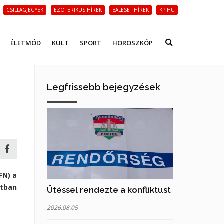
CSILLAGJEGYEK
EZOTERIKUS HÍREK
BALESET HÍREK
KP.HU
ÉLETMÓD
KULT
SPORT
HOROSZKÓP
Legfrissebb bejegyzések
FN) a
atban
Ütéssel rendezte a konfliktust
2026.08.05