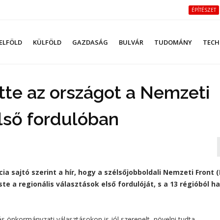
ÉPÍTÉSZET
ELFÖLD
KÜLFÖLD
GAZDASÁG
BULVÁR
TUDOMÁNY
TECH
te az országot a Nemzeti
lső fordulóban
 sajtó szerint a hír, hogy a szélsőjobboldali Nemzeti Front (
e a regionális választások első fordulóját, s a 13 régióból h
s önkormányzati választásokon is jól szerepelt, növelni tudta