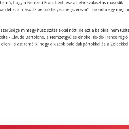
értelmű, hogy a Nemzeti Front bent lesz az elnökválasztás második
gyan lehet a második bejutó helyet megszerezni" - mondta egy meg 
zerűsége mintegy húsz százalékkal nőtt, de ezt a baloldal nem tudt
elte - Claude Bartolone, a Nemzetgyűlés elnöke, Ile-de-France régió
ak ellen", s azt remélik, hogy a kisebb baloldali pártokkal és a Zöldekkel