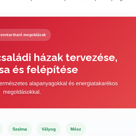
Fenntartható megoldások
saládi házak tervezése,
sa és felépítése
 természetes alapanyagokkal és energiatakarékos
megoldásokkal.
Szalma
Vályog
Mész