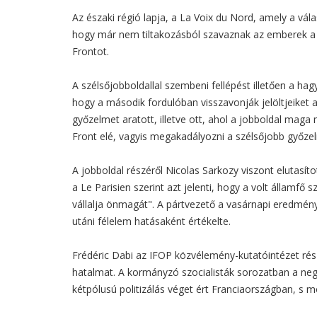
Az északi régió lapja, a La Voix du Nord, amely a válas
hogy már nem tiltakozásból szavaznak az emberek a 
Frontot.
A szélsőjobboldallal szembeni fellépést illetően a h
hogy a második fordulóban visszavonják jelöltjeiket 
győzelmet aratott, illetve ott, ahol a jobboldal maga
Front elé, vagyis megakadályozni a szélsőjobb győze
A jobboldal részéről Nicolas Sarkozy viszont elutasítot
a Le Parisien szerint azt jelenti, hogy a volt államf
vállalja önmagát". A pártvezető a vasárnapi eredmé
utáni félelem hatásaként értékelte.
Frédéric Dabi az IFOP közvélemény-kutatóintézet rés
hatalmat. A kormányzó szocialisták sorozatban a negye
kétpólusú politizálás véget ért Franciaországban, s m