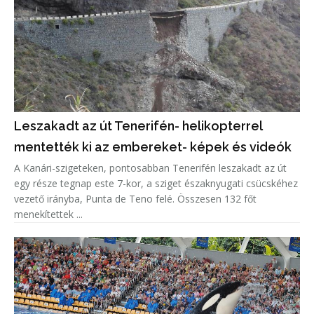
Leszakadt az út Tenerifén- helikopterrel
mentették ki az embereket- képek és videók
A Kanári-szigeteken, pontosabban Tenerifén leszakadt az út
egy része tegnap este 7-kor, a sziget északnyugati csücskéhez
vezető irányba, Punta de Teno felé. Összesen 132 főt
menekítettek ...