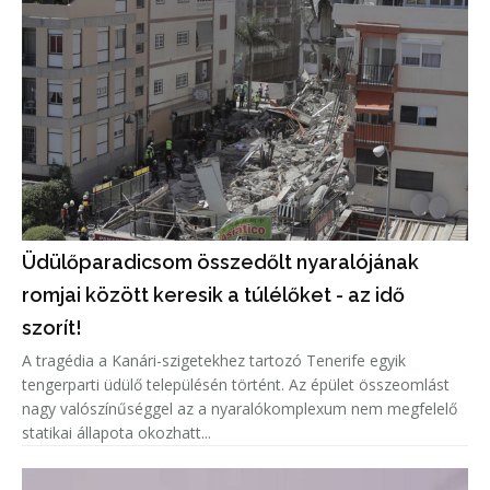
Üdülőparadicsom összedőlt nyaralójának
romjai között keresik a túlélőket - az idő
szorít!
A tragédia a Kanári-szigetekhez tartozó Tenerife egyik
tengerparti üdülő településén történt. Az épület összeomlást
nagy valószínűséggel az a nyaralókomplexum nem megfelelő
statikai állapota okozhatt...