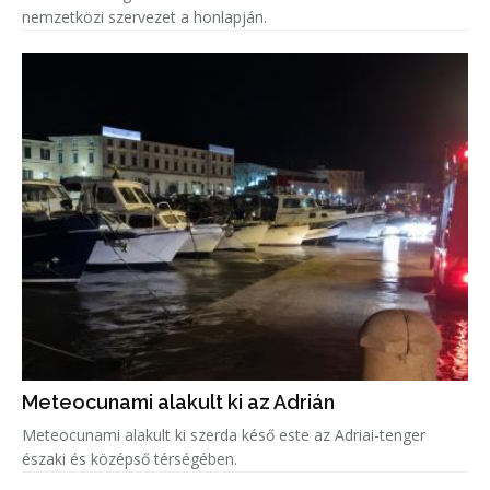
nemzetközi szervezet a honlapján.
Meteocunami alakult ki az Adrián
Meteocunami alakult ki szerda késő este az Adriai-tenger
északi és középső térségében.