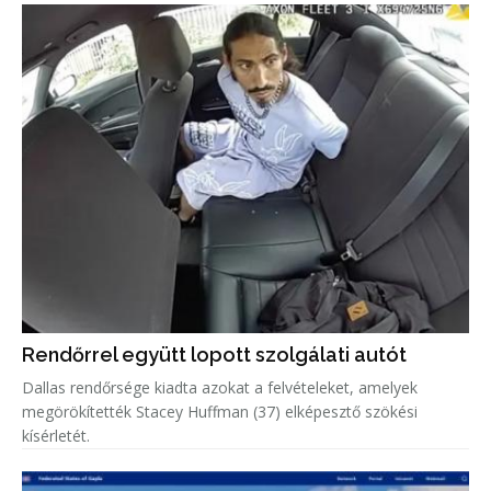
Rendőrrel együtt lopott szolgálati autót
Dallas rendőrsége kiadta azokat a felvételeket, amelyek
megörökítették Stacey Huffman (37) elképesztő szökési
kísérletét.