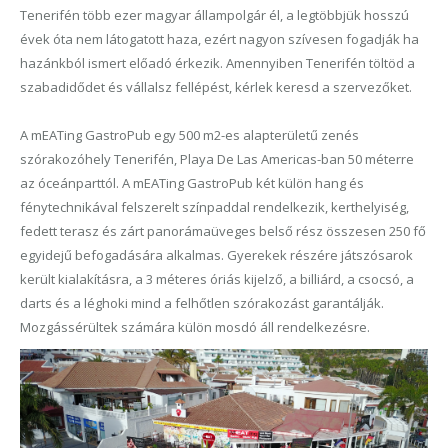
Tenerifén több ezer magyar állampolgár él, a legtöbbjük hosszú
évek óta nem látogatott haza, ezért nagyon szívesen fogadják ha
hazánkból ismert előadó érkezik. Amennyiben Tenerifén töltöd a
szabadidődet és vállalsz fellépést, kérlek keresd a szervezőket.
A mEATing GastroPub egy 500 m2-es alapterületű zenés
szórakozóhely Tenerifén, Playa De Las Americas-ban 50 méterre
az óceánparttól. A mEATing GastroPub két külön hang és
fénytechnikával felszerelt színpaddal rendelkezik, kerthelyiség,
fedett terasz és zárt panorámaüveges belső rész összesen 250 fő
egyidejű befogadására alkalmas. Gyerekek részére játszósarok
került kialakításra, a 3 méteres óriás kijelző, a billiárd, a csocsó, a
darts és a léghoki mind a felhőtlen szórakozást garantálják.
Mozgássérültek számára külön mosdó áll rendelkezésre.