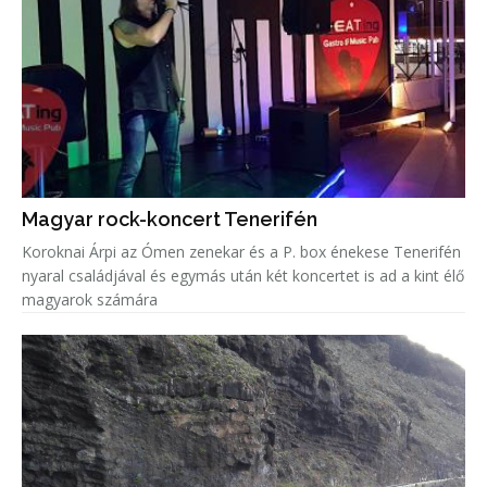
Magyar rock-koncert Tenerifén
Koroknai Árpi az Ómen zenekar és a P. box énekese Tenerifén
nyaral családjával és egymás után két koncertet is ad a kint élő
magyarok számára