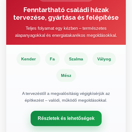
Fenntartható családi házak
tervezése, gyártása és felépítése
Teljes folyamat egy kézben – természetes
alapanyagokkal és energiatakarékos megoldásokkal.
Kender
Fa
Szalma
Vályog
Mész
A tervezéstől a megvalósításig végigkísérjük az
építkezést – valódi, működő megoldásokkal.
Részletek és lehetőségek