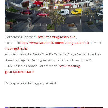
Elérhetőségünk: web:
http://meating-gastro.pub
,
Facebook:
https://www.facebook.com/mEATingGastroPub
, E-mail:
meating@kp.hu
A pontos helyszín: Santa Cruz De Tenerife, Playa De Las Americas,
Avenida Eugenio Dominguez Afonso, CC Las Flores, Local 2.
38660 (Pueblo Canario-val szemben)
http://meating-
gastro.pub/contact/
Pár kép a korábbi magyar party-ról: