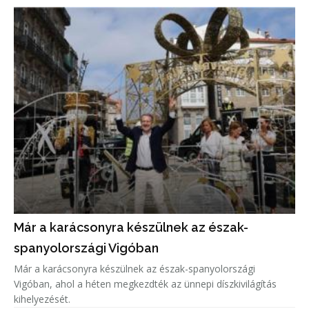
Már a karácsonyra készülnek az észak-
spanyolországi Vigóban
Már a karácsonyra készülnek az észak-spanyolországi
Vigóban, ahol a héten megkezdték az ünnepi díszkivilágítás
kihelyezését.