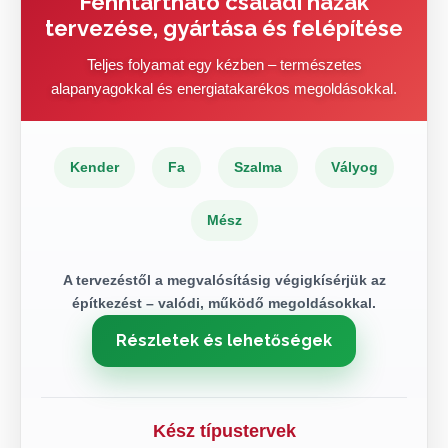
Fenntartható családi házak
tervezése, gyártása és felépítése
Teljes folyamat egy kézben – természetes
alapanyagokkal és energiatakarékos megoldásokkal.
Kender
Fa
Szalma
Vályog
Mész
A tervezéstől a megvalósításig végigkísérjük az
építkezést – valódi, működő megoldásokkal.
Részletek és lehetőségek
Kész típustervek