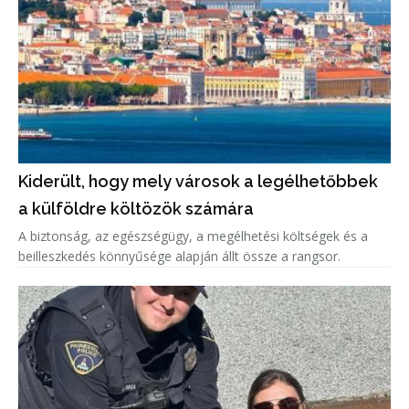
Kiderült, hogy mely városok a legélhetőbbek
a külföldre költözök számára
A biztonság, az egészségügy, a megélhetési költségek és a
beilleszkedés könnyűsége alapján állt össze a rangsor.