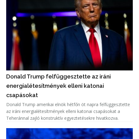
Donald Trump felfüggesztette az iráni
energialétesítmények elleni katonai
csapásokat
Donald Trump amerikai elnök hétfőn öt napra felfüggesztette
az iráni energialétesítmények elleni katonai csapásokat a
Teheránnal zajló konstruktív egyeztetésekre hivatkozva.