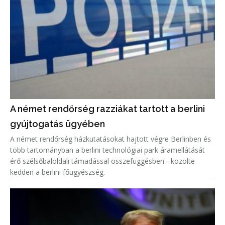
A német rendőrség razziákat tartott a berlini
gyújtogatás ügyében
A német rendőrség házkutatásokat hajtott végre Berlinben és
több tartományban a berlini technológiai park áramellátását
érő szélsőbaloldali támadással összefüggésben - közölte
kedden a berlini főügyészség.