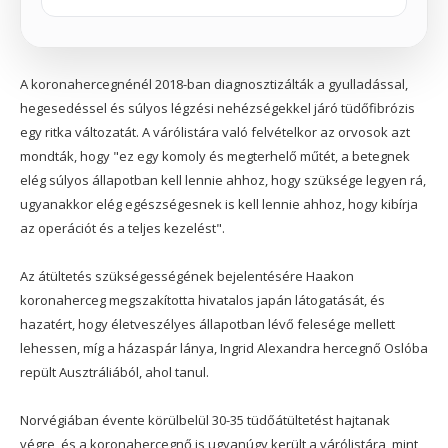
A koronahercegnénél 2018-ban diagnosztizálták a gyulladással,
hegesedéssel és súlyos légzési nehézségekkel járó tüdőfibrózis
egy ritka változatát. A várólistára való felvételkor az orvosok azt
mondták, hogy "ez egy komoly és megterhelő műtét, a betegnek
elég súlyos állapotban kell lennie ahhoz, hogy szüksége legyen rá,
ugyanakkor elég egészségesnek is kell lennie ahhoz, hogy kibírja
az operációt és a teljes kezelést".
Az átültetés szükségességének bejelentésére Haakon
koronaherceg megszakította hivatalos japán látogatását, és
hazatért, hogy életveszélyes állapotban lévő felesége mellett
lehessen, míg a házaspár lánya, Ingrid Alexandra hercegnő Oslóba
repült Ausztráliából, ahol tanul.
Norvégiában évente körülbelül 30-35 tüdőátültetést hajtanak
végre, és a koronahercegnő is ugyanúgy került a várólistára, mint