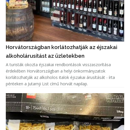
Horvátországban korlátozhatják az éjszakai
alkoholárusítást az üzletekben
A turisták okozta éjszakai rendbontások visszaszorítása
érdekében Horvátországban a helyi önkormányzatok
korlátozhatják az alkoholos italok éjszakai árusítását - írta
pénteken a Jutarnji List című horvát napilap.