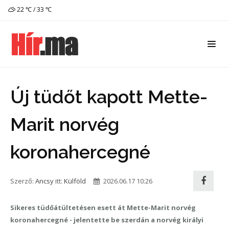
22 ℃ / 33 ℃
Új tüdőt kapott Mette-
Marit norvég
koronahercegné
Szerző:
Ancsy
itt:
Külföld
2026.06.17 10:26
Sikeres tüdőátültetésen esett át Mette-Marit norvég
koronahercegné - jelentette be szerdán a norvég királyi