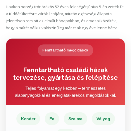
Haakon norvég trónörökös 52 éves feleségét június 5-én vették fel
a tüdőátültetésre várók listájára, miután egészségi állapota
jelentősen romlott az elmúlt hónapokban, és orvosai közölték,
hogy a műtét nélkül valószínűleg már csak egy éve lenne hátra.
Fenntartható megoldások
Fenntartható családi házak
tervezése, gyártása és felépítése
Teljes folyamat egy kézben – természetes
alapanyagokkal és energiatakarékos megoldásokkal.
Kender
Fa
Szalma
Vályog