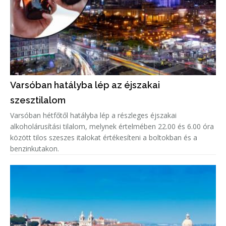
Varsóban hatályba lép az éjszakai
szesztilalom
Varsóban hétfőtől hatályba lép a részleges éjszakai
alkoholárusítási tilalom, melynek értelmében 22.00 és 6.00 óra
között tilos szeszes italokat értékesíteni a boltokban és a
benzinkutakon.