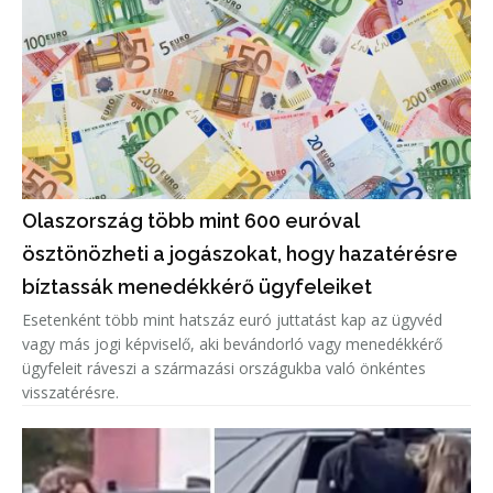
Olaszország több mint 600 euróval
ösztönözheti a jogászokat, hogy hazatérésre
bíztassák menedékkérő ügyfeleiket
Esetenként több mint hatszáz euró juttatást kap az ügyvéd
vagy más jogi képviselő, aki bevándorló vagy menedékkérő
ügyfeleit ráveszi a származási országukba való önkéntes
visszatérésre.