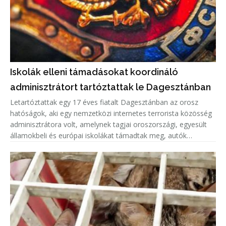
Iskolák elleni támadásokat koordináló
adminisztrátort tartóztattak le Dagesztánban
Letartóztattak egy 17 éves fiatalt Dagesztánban az orosz
hatóságok, aki egy nemzetközi internetes terrorista közösség
adminisztrátora volt, amelynek tagjai oroszországi, egyesült
államokbeli és európai iskolákat támadtak meg, autók
gyújtottak fel.