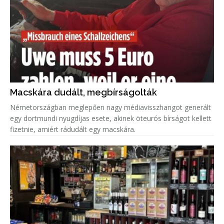
Macskára dudált, megbírságolták
Németországban meglepően nagy médiavisszhangot generált
egy dortmundi nyugdíjas esete, akinek öteurós bírságot kellett
fizetnie, amiért rádudált egy macskára.