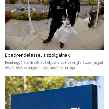
Ebédrendeléssel is szolgálnak
Rendhagyó ételkiszállítás helyszíne volt az Anglia északnyugati
részén lévő Accrington egyik külvárosi utcája.