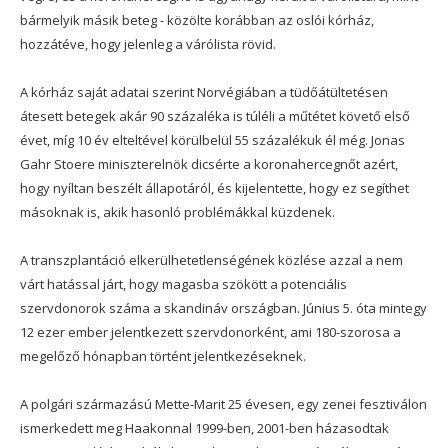
bármelyik másik beteg - közölte korábban az oslói kórház,
hozzátéve, hogy jelenleg a várólista rövid.
A kórház saját adatai szerint Norvégiában a tüdőátültetésen
átesett betegek akár 90 százaléka is túléli a műtétet követő első
évet, míg 10 év elteltével körülbelül 55 százalékuk él még. Jonas
Gahr Stoere miniszterelnök dicsérte a koronahercegnőt azért,
hogy nyíltan beszélt állapotáról, és kijelentette, hogy ez segíthet
másoknak is, akik hasonló problémákkal küzdenek.
A transzplantáció elkerülhetetlenségének közlése azzal a nem
várt hatással járt, hogy magasba szökött a potenciális
szervdonorok száma a skandináv országban. Június 5. óta mintegy
12 ezer ember jelentkezett szervdonorként, ami 180-szorosa a
megelőző hónapban történt jelentkezéseknek.
A polgári származású Mette-Marit 25 évesen, egy zenei fesztiválon
ismerkedett meg Haakonnal 1999-ben, 2001-ben házasodtak