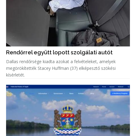
Rendőrrel együtt lopott szolgálati autót
Dallas rendőrsége kiadta azokat a felvételeket, amelyek
megörökítették Stacey Huffman (37) elképesztő szökési
kísérletét.