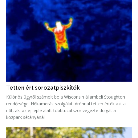
Tetten ért sorozatpiszkítók
Különös ügyről számolt be a Wisconsin állambeli Stoughton
rendőrsége. Hőkamerás szolgálati drónnal tetten érték azt a
nőt, aki az éj leple alatt többtucatszor végezte dolgát a
közpark sétányánál.