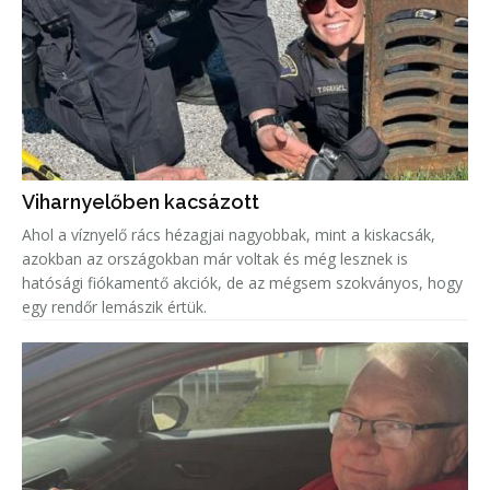
Viharnyelőben kacsázott
Ahol a víznyelő rács hézagjai nagyobbak, mint a kiskacsák,
azokban az országokban már voltak és még lesznek is
hatósági fiókamentő akciók, de az mégsem szokványos, hogy
egy rendőr lemászik értük.