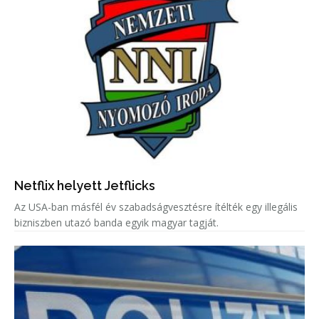
Netflix helyett Jetflicks
Az USA-ban másfél év szabadságvesztésre ítélték egy illegális
bizniszben utazó banda egyik magyar tagját.