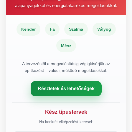
alapanyagokkal és energiatakarékos megoldásokkal.
Kender
Fa
Szalma
Vályog
Mész
A tervezéstől a megvalósításig végigkísérjük az
építkezést – valódi, működő megoldásokkal.
Részletek és lehetőségek
Kész típustervek
Ha konkrét elképzelést keresel: