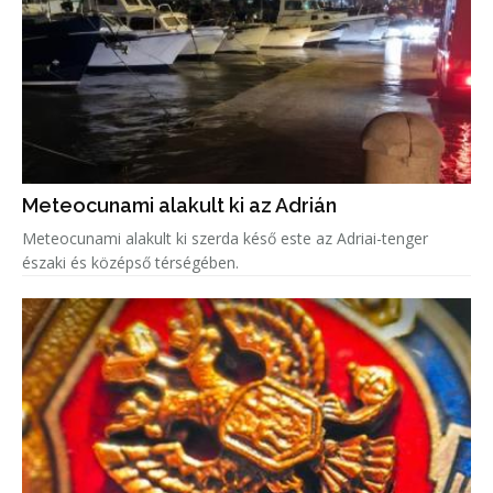
Meteocunami alakult ki az Adrián
Meteocunami alakult ki szerda késő este az Adriai-tenger
északi és középső térségében.