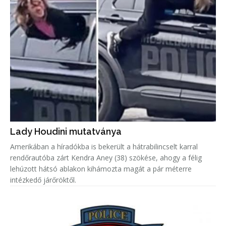
Lady Houdini mutatványa
Amerikában a híradókba is bekerült a hátrabilincselt karral
rendőrautóba zárt Kendra Aney (38) szökése, ahogy a félig
lehúzott hátsó ablakon kihámozta magát a pár méterre
intézkedő járőröktől.