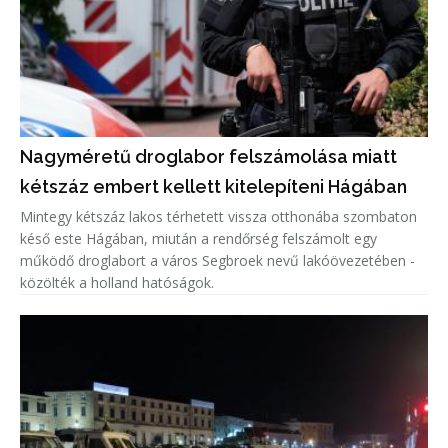
Nagyméretű droglabor felszámolása miatt
kétszáz embert kellett kitelepíteni Hágában
Mintegy kétszáz lakos térhetett vissza otthonába szombaton
késő este Hágában, miután a rendőrség felszámolt egy
működő droglabort a város Segbroek nevű lakóövezetében -
közölték a holland hatóságok.