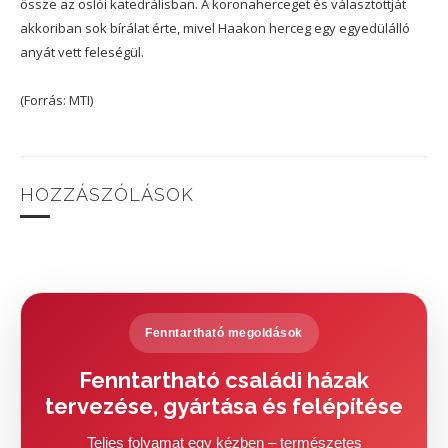
össze az oslói katedrálisban. A koronaherceget és választottját
akkoriban sok bírálat érte, mivel Haakon herceg egy egyedülálló
anyát vett feleségül.
(Forrás: MTI)
HOZZÁSZÓLÁSOK
Fenntartható megoldások
Fenntartható családi házak
tervezése, gyártása és felépítése
Teljes folyamat egy kézben – természetes