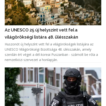
Az UNESCO 25 új helyszínt vett fel a
világörökségi listára 48. ülésszakán
Huszonöt új helyszínt vett fel a világörökségek listájára az
UNESCO Világörökségi Bizottsága 48. ülésszakán, amely
szerdán ért véget a dél-koreai Puszanban - számolt be róla a
nemzetközi szervezet a honlapján.