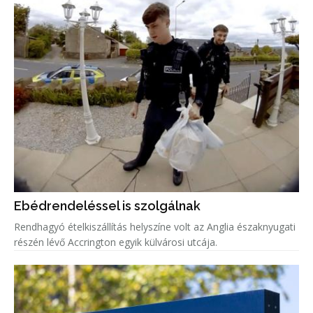
Ebédrendeléssel is szolgálnak
Rendhagyó ételkiszállítás helyszíne volt az Anglia északnyugati
részén lévő Accrington egyik külvárosi utcája.