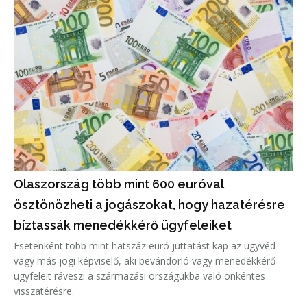
Olaszország több mint 600 euróval
ösztönözheti a jogászokat, hogy hazatérésre
bíztassák menedékkérő ügyfeleiket
Esetenként több mint hatszáz euró juttatást kap az ügyvéd
vagy más jogi képviselő, aki bevándorló vagy menedékkérő
ügyfeleit ráveszi a származási országukba való önkéntes
visszatérésre.