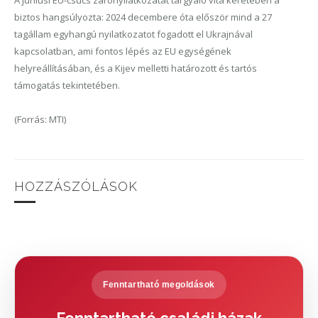
A júniusi EU-csúcs zárónyilatkozatát tárgyaló vita keretében a
biztos hangsúlyozta: 2024 decembere óta először mind a 27
tagállam egyhangú nyilatkozatot fogadott el Ukrajnával
kapcsolatban, ami fontos lépés az EU egységének
helyreállításában, és a Kijev melletti határozott és tartós
támogatás tekintetében.
(Forrás: MTI)
HOZZÁSZÓLÁSOK
Fenntartható megoldások