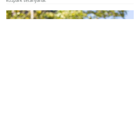
közpark sétányánál.
Europol: nemzetközi körözés alapján elfogtak
egy közel húsz éve keresett lengyel bűnözőt
Franciaországban
Őrizetbe vettek Franciaországban egy súlyos szexuális