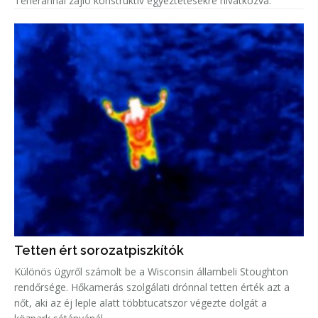
Teheránnal zajló konstruktív egyeztetésekre hivatkozva.
Tetten ért sorozatpiszkítók
Különös ügyről számolt be a Wisconsin állambeli Stoughton
rendőrsége. Hőkamerás szolgálati drónnal tetten érték azt a
nőt, aki az éj leple alatt többtucatszor végezte dolgát a