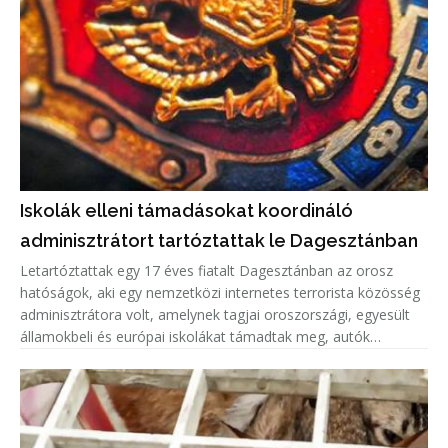
Iskolák elleni támadásokat koordináló
adminisztrátort tartóztattak le Dagesztánban
Letartóztattak egy 17 éves fiatalt Dagesztánban az orosz
hatóságok, aki egy nemzetközi internetes terrorista közösség
adminisztrátora volt, amelynek tagjai oroszországi, egyesült
államokbeli és európai iskolákat támadtak meg, autók
gyújtottak fel.