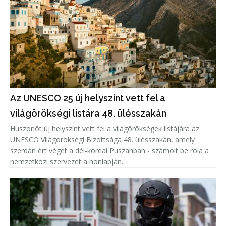
Az UNESCO 25 új helyszínt vett fel a
világörökségi listára 48. ülésszakán
Huszonöt új helyszínt vett fel a világörökségek listájára az
UNESCO Világörökségi Bizottsága 48. ülésszakán, amely
szerdán ért véget a dél-koreai Puszanban - számolt be róla a
nemzetközi szervezet a honlapján.