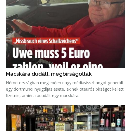
Macskára dudált, megbírságolták
Németországban meglepően nagy médiavisszhangot generált
egy dortmundi nyugdíjas esete, akinek öteurós bírságot kellett
fizetnie, amiért rádudált egy macskára.