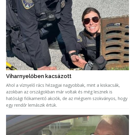
Viharnyelőben kacsázott
Ahol a víznyelő rács hézagjai nagyobbak, mint a kiskacsák,
azokban az országokban már voltak és még lesznek is
hatósági fiókamentő akciók, de az mégsem szokványos, hogy
egy rendőr lemászik értük.