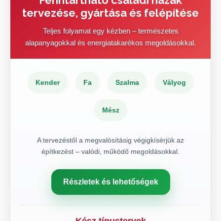
Fenntartható családi házak
tervezése, gyártása és felépítése
Teljes folyamat egy kézben – természetes
alapanyagokkal és energiatakarékos megoldásokkal.
Kender
Fa
Szalma
Vályog
Mész
A tervezéstől a megvalósításig végigkísérjük az
építkezést – valódi, működő megoldásokkal.
Részletek és lehetőségek