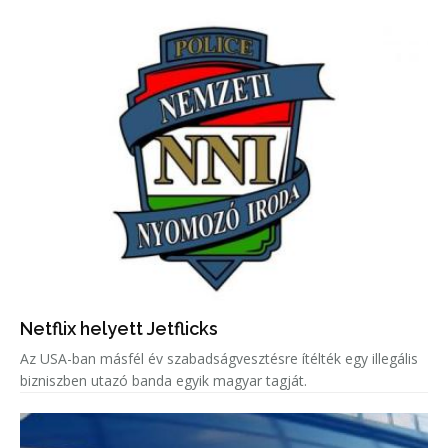
Netflix helyett Jetflicks
Az USA-ban másfél év szabadságvesztésre ítélték egy illegális
bizniszben utazó banda egyik magyar tagját.