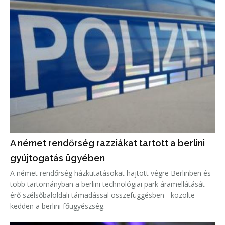
A német rendőrség razziákat tartott a berlini
gyújtogatás ügyében
A német rendőrség házkutatásokat hajtott végre Berlinben és
több tartományban a berlini technológiai park áramellátását
érő szélsőbaloldali támadással összefüggésben - közölte
kedden a berlini főügyészség.