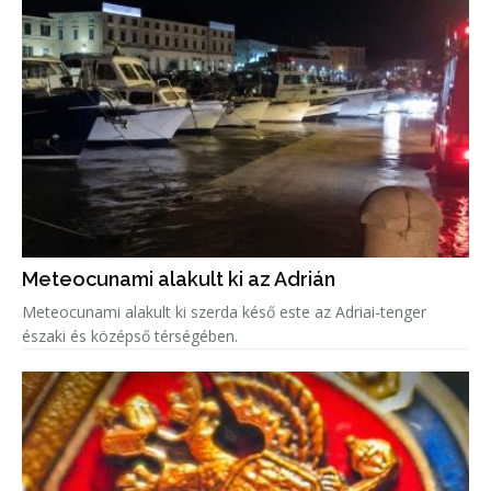
Meteocunami alakult ki az Adrián
Meteocunami alakult ki szerda késő este az Adriai-tenger
északi és középső térségében.