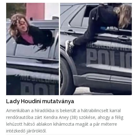
Lady Houdini mutatványa
Amerikában a híradókba is bekerült a hátrabilincselt karral
rendőrautóba zárt Kendra Aney (38) szökése, ahogy a félig
lehúzott hátsó ablakon kihámozta magát a pár méterre
intézkedő járőröktől.