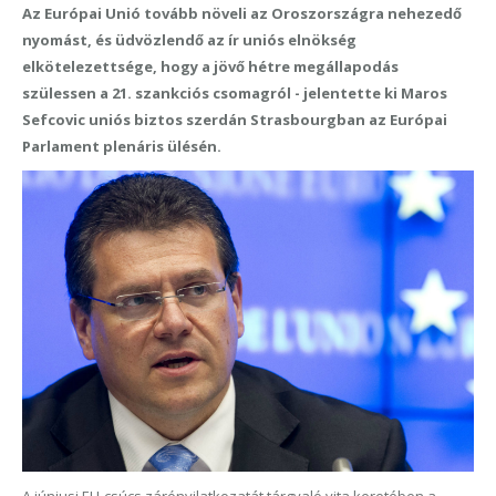
Az Európai Unió tovább növeli az Oroszországra nehezedő
nyomást, és üdvözlendő az ír uniós elnökség
elkötelezettsége, hogy a jövő hétre megállapodás
szülessen a 21. szankciós csomagról - jelentette ki Maros
Sefcovic uniós biztos szerdán Strasbourgban az Európai
Parlament plenáris ülésén.