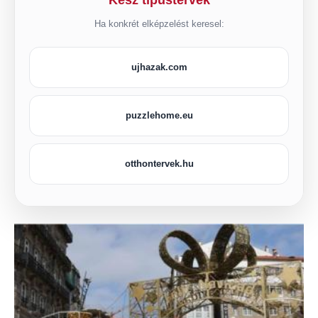
Kész típustervek
Ha konkrét elképzelést keresel:
ujhazak.com
puzzlehome.eu
otthontervek.hu