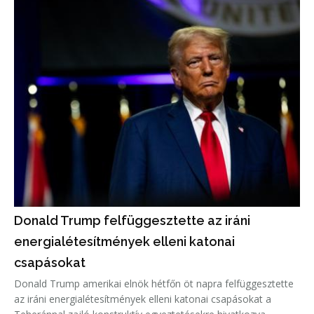
Donald Trump felfüggesztette az iráni
energialétesítmények elleni katonai
csapásokat
Donald Trump amerikai elnök hétfőn öt napra felfüggesztette
az iráni energialétesítmények elleni katonai csapásokat a