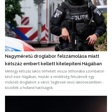
Nagyméretű droglabor felszámolása miatt
kétszáz embert kellett kitelepíteni Hágában
Mintegy kétszáz lakos térhetett vissza otthonába szombaton
késő este Hágában, miután a rendőrség felszámolt egy
működő droglabort a város Segbroek nevű lakóövezetében -
közölték a holland hatóságok.