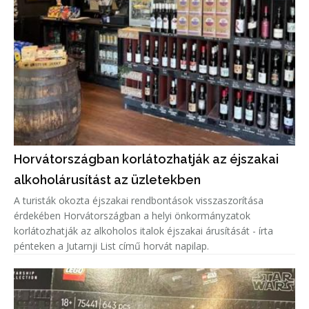
Horvátországban korlátozhatják az éjszakai
alkoholárusítást az üzletekben
A turisták okozta éjszakai rendbontások visszaszorítása
érdekében Horvátországban a helyi önkormányzatok
korlátozhatják az alkoholos italok éjszakai árusítását - írta
pénteken a Jutarnji List című horvát napilap.