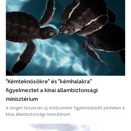
"Kémteknősökre" és "kémhalakra"
figyelmeztet a kínai állambiztonsági
minisztérium
A tengeri hírszerzés új módszereire figyelmeztetett pénteken a
kínai állambiztonsági minisztérium.