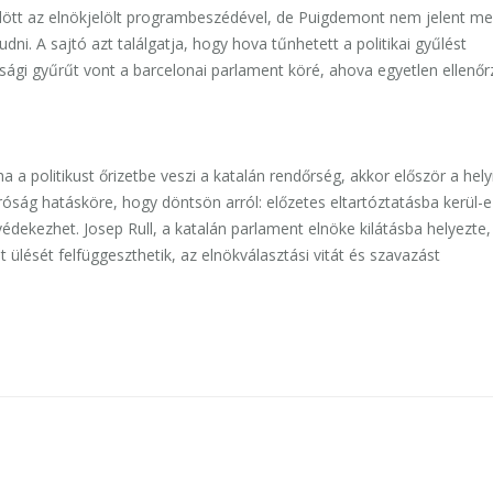
dött az elnökjelölt programbeszédével, de Puigdemont nem jelent me
ni. A sajtó azt találgatja, hogy hova tűnhetett a politikai gyűlést
sági gyűrűt vont a barcelonai parlament köré, ahova egyetlen ellenőr
 a politikust őrizetbe veszi a katalán rendőrség, akkor először a hely
 bíróság hatásköre, hogy döntsön arról: előzetes eltartóztatásba kerül-e
édekezhet. Josep Rull, a katalán parlament elnöke kilátásba helyezte
ülését felfüggeszthetik, az elnökválasztási vitát és szavazást