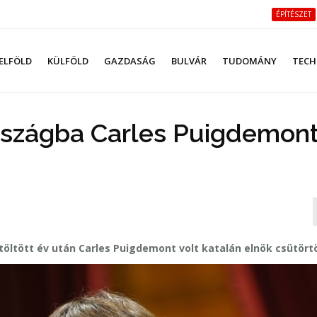
ÉPÍTÉSZET
ELFÖLD
KÜLFÖLD
GAZDASÁG
BULVÁR
TUDOMÁNY
TECH
rszágba Carles Puigdemon
töltött év után Carles Puigdemont volt katalán elnök csütört