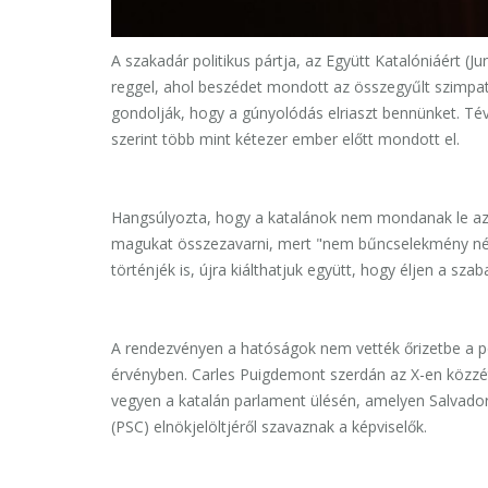
A szakadár politikus pártja, az Együtt Katalóniáért (J
reggel, ahol beszédet mondott az összegyűlt szimpat
gondolják, hogy a gúnyolódás elriaszt bennünket. Té
szerint több mint kétezer ember előtt mondott el.
Hangsúlyozta, hogy a katalánok nem mondanak le az 
magukat összezavarni, mert "nem bűncselekmény nép
történjék is, újra kiálthatjuk együtt, hogy éljen a sza
A rendezvényen a hatóságok nem vették őrizetbe a pol
érvényben. Carles Puigdemont szerdán az X-en közzéte
vegyen a katalán parlament ülésén, amelyen Salvador 
(PSC) elnökjelöltjéről szavaznak a képviselők.