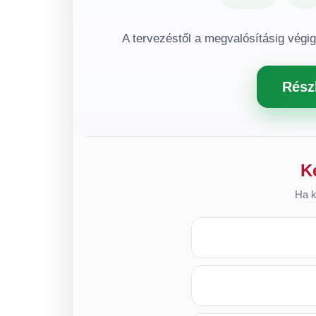
A tervezéstől a megvalósításig végi
Rész
K
Ha k