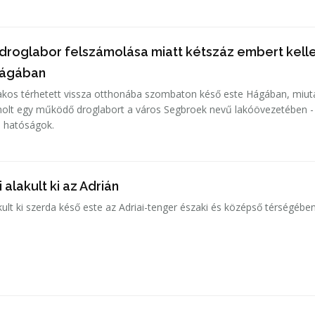
roglabor felszámolása miatt kétszáz embert kelle
 Hágában
lakos térhetett vissza otthonába szombaton késő este Hágában, miut
molt egy működő droglabort a város Segbroek nevű lakóövezetében -
d hatóságok.
lakult ki az Adrián
lt ki szerda késő este az Adriai-tenger északi és középső térségében