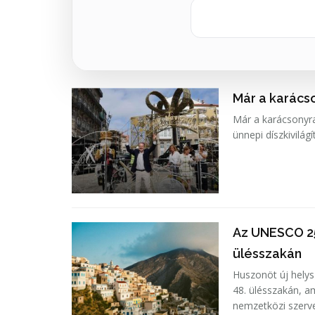
Már a karács
Már a karácsonyr
ünnepi díszkivilágí
Az UNESCO 25 
ülésszakán
Huszonöt új helys
48. ülésszakán, a
nemzetközi szerve