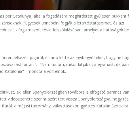
unts per Catalunya) által a fogadására meghirdetett gyűlésen bukkant f
izánsoknak. "Egyesek ünnepelni fogják a letartóztatásomat, és azt
vednek." - fogalmazott rövid felszólalásában, amelyet a hatóságok be
önrendelkezés jogáról, és arra kérte az egybegyűlteket, hogy ne hag
szavazást tartani". "Nem tudom, mikor látjuk újra egymást, de bár
bad Katalónia" - mondta a volt elnök.
itikust, aki ellen Spanyolországban továbbra is elfogató parancs va
tt videoüzenete szerint azért tért vissza Spanyolországba, hogy rés
Illáról, a májusi tartományi választásokon győztes Katalán Szocialist