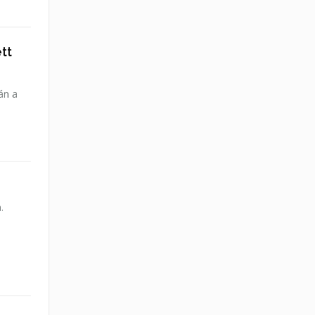
tt
án a
.