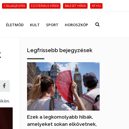
CSILLAGJEGYEK
EZOTERIKUS HÍREK
BALESET HÍREK
KP.HU
ÉLETMÓD
KULT
SPORT
HOROSZKÓP
Legfrissebb bejegyzések
t
ökön.
Ezek a legkomolyabb hibák,
amelyeket sokan elkövetnek,