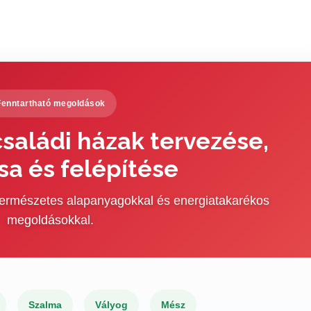
Fenntartható megoldások
saládi házak tervezése,
sa és felépítése
 természetes alapanyagokkal és energiatakarékos
megoldásokkal.
Szalma
Vályog
Mész