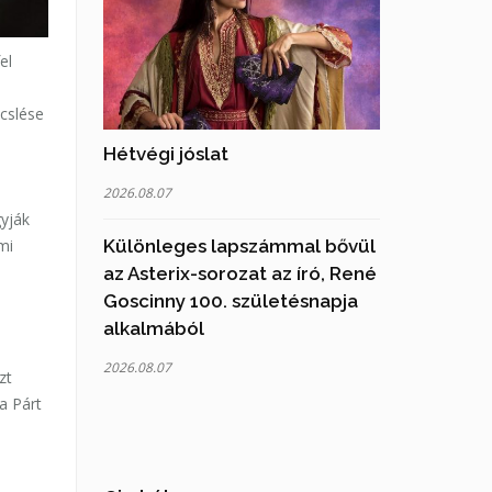
el
cslése
Hétvégi jóslat
2026.08.07
yják
Különleges lapszámmal bővül
mi
az Asterix-sorozat az író, René
Goscinny 100. születésnapja
alkalmából
n
2026.08.07
zt
a Párt