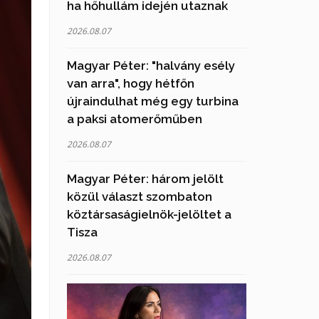
ha hőhullám idején utaznak
2026.08.07
Magyar Péter: "halvány esély
van arra", hogy hétfőn
újraindulhat még egy turbina
a paksi atomerőműben
2026.08.07
Magyar Péter: három jelölt
közül választ szombaton
köztársaságielnök-jelöltet a
Tisza
2026.08.07