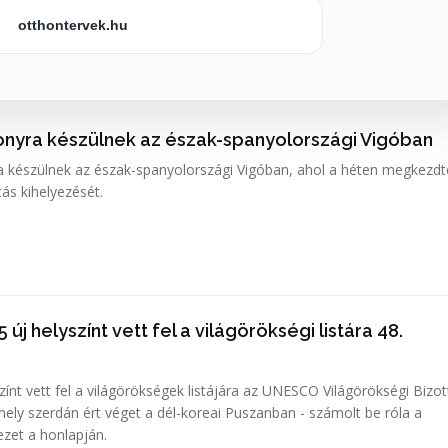
otthontervek.hu
onyra készülnek az észak-spanyolországi Vigóban
a készülnek az észak-spanyolországi Vigóban, ahol a héten megkezdt
tás kihelyezését.
új helyszínt vett fel a világörökségi listára 48.
zínt vett fel a világörökségek listájára az UNESCO Világörökségi Bizo
mely szerdán ért véget a dél-koreai Puszanban - számolt be róla a
zet a honlapján.