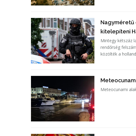
Nagyméretű d
kitelepíteni
Mintegy kétszáz 
rendőrség felszá
közölték a hollan
Meteocunami a
Meteocunami alaku