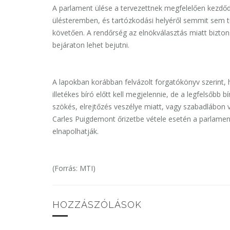
A parlament ülése a tervezettnek megfelelően kezdő
ülésteremben, és tartózkodási helyéről semmit sem tud
követően. A rendőrség az elnökválasztás miatt bizton
bejáraton lehet bejutni.
A lapokban korábban felvázolt forgatókönyv szerint, ha
illetékes bíró előtt kell megjelennie, de a legfelsőbb
szökés, elrejtőzés veszélye miatt, vagy szabadlábon v
Carles Puigdemont őrizetbe vétele esetén a parlament 
elnapolhatják.
(Forrás: MTI)
HOZZÁSZÓLÁSOK