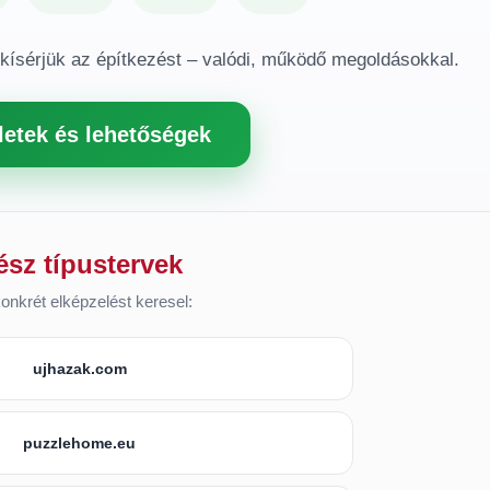
gkísérjük az építkezést – valódi, működő megoldásokkal.
letek és lehetőségek
ész típustervek
onkrét elképzelést keresel:
ujhazak.com
puzzlehome.eu