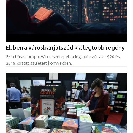
Ebben a városban játszódik a legtöbb regény
Ez a húsz európai város szerepelt a legtöbbször az 1920 és
2019 között született könyvekben.