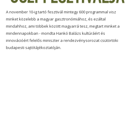
A november 10-ig tartó fesztivál mintegy 600 programmal visz
minket közelebb a magyar gasztronómiához, és ezáltal
mindahhoz, ami többek között magyarrá tesz, megtart minket a
mindennapokban - mondta Hankó Balázs kultúráért és
innovációért felelős miniszter a rendezvénysorozat csütörtöki
budapesti sajtótájékoztatóján.
Felhívta a
figyelmet arra,
hogy az őszi
szünetben is
számos programot
kínál a fesztivál a