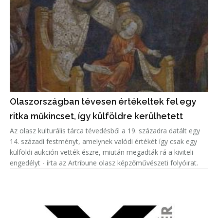
Olaszországban tévesen értékeltek fel egy
ritka műkincset, így külföldre kerülhetett
Az olasz kulturális tárca tévedésből a 19. századra datált egy
14. századi festményt, amelynek valódi értékét így csak egy
külföldi aukción vették észre, miután megadták rá a kiviteli
engedélyt - írta az Artribune olasz képzőművészeti folyóirat.