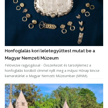
Honfoglalás kori leletegyüttest mutat be a
Magyar Nemzeti Múzeum
Felövezve ragyogással - Övszerkezet és tarsolylemez a
honfoglalás korából címmel nyílt meg a májusi Hónap kincse
kamaratárlat a Magyar Nemzeti Múzeumban (MNM).