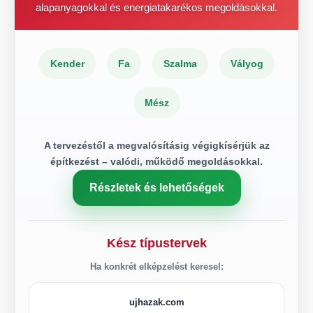
alapanyagokkal és energiatakarékos megoldásokkal.
Kender
Fa
Szalma
Vályog
Mész
A tervezéstől a megvalósításig végigkísérjük az
építkezést – valódi, működő megoldásokkal.
Részletek és lehetőségek
Kész típustervek
Ha konkrét elképzelést keresel:
ujhazak.com