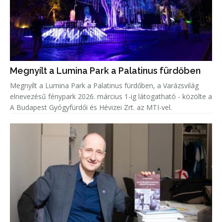
Megnyílt a Lumina Park a Palatinus fürdőben
Megnyílt a Lumina Park a Palatinus fürdőben, a Varázsvilág
elnevezésű fénypark 2026. március 1-ig látogatható - közölte a
A Budapest Gyógyfürdői és Hévizei Zrt. az MTI-vel.