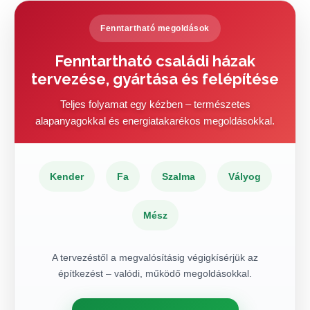
Fenntartható megoldások
Fenntartható családi házak
tervezése, gyártása és felépítése
Teljes folyamat egy kézben – természetes
alapanyagokkal és energiatakarékos megoldásokkal.
Kender
Fa
Szalma
Vályog
Mész
A tervezéstől a megvalósításig végigkísérjük az
építkezést – valódi, működő megoldásokkal.