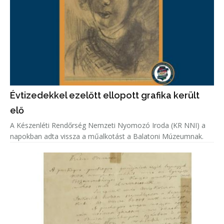
Évtizedekkel ezelőtt ellopott grafika került
elő
A Készenléti Rendőrség Nemzeti Nyomozó Iroda (KR NNI) a
napokban adta vissza a műalkotást a Balatoni Múzeumnak.