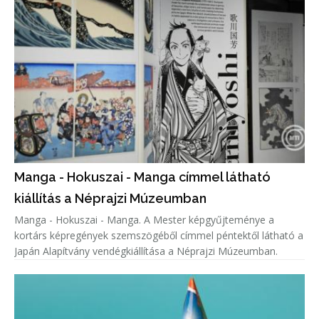
Manga - Hokuszai - Manga címmel látható
kiállítás a Néprajzi Múzeumban
Manga - Hokuszai - Manga. A Mester képgyűjteménye a
kortárs képregények szemszögéből címmel péntektől látható a
Japán Alapítvány vendégkiállítása a Néprajzi Múzeumban.