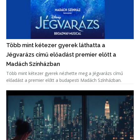
Több mint kétezer gyerek láthatta a
Jégvarázs című előadást premier előtt a
Madách Színházban
Több mint kétezer gyerek nézhette meg a Jégvarázs című
előadást a premier előtt a budapesti Madách Színházban.