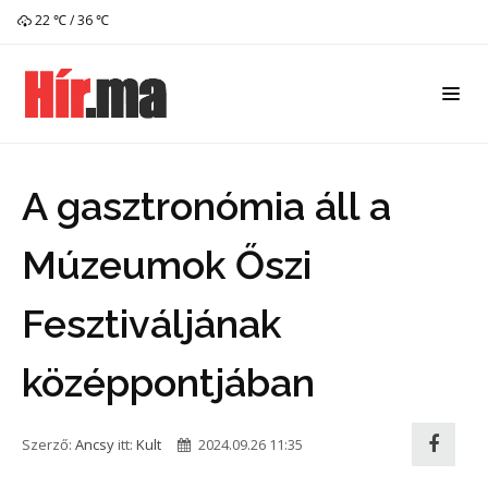
22 ℃ / 36 ℃
A gasztronómia áll a
Múzeumok Őszi
Fesztiváljának
középpontjában
Szerző:
Ancsy
itt:
Kult
2024.09.26 11:35