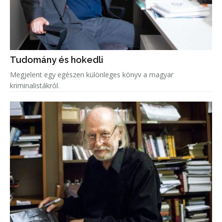
Tudomány és hokedli
Megjelent egy egészen különleges könyv a magyar
kriminalistákról.