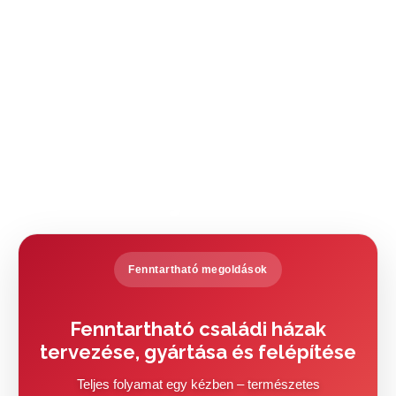
Minőségét megőrzi!
mottóval
szeptember 30-án
kezdődik a
Múzeumok Őszi
Fesztiválja.
Fenntartható megoldások
Fenntartható családi házak
tervezése, gyártása és felépítése
Teljes folyamat egy kézben – természetes