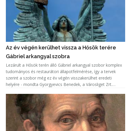
Az év végén kerülhet vissza a Hősök terére
Gábriel arkangyal szobra
Lezárult a Hősök terén álló Gábriel arkangyal szobor komplex
tudományos és restaurátori állapotfelmérése, így a tervek
szerint a szobor még ez év végén visszakerülhet eredeti
helyére - mondta Gyorgyevics Benedek, a Városliget Zrt.
vezérigazgatója.