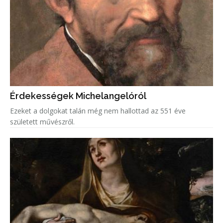
Érdekességek Michelangelóról
Ezeket a dolgokat talán még nem hallottad az 551 éve
született művészről.