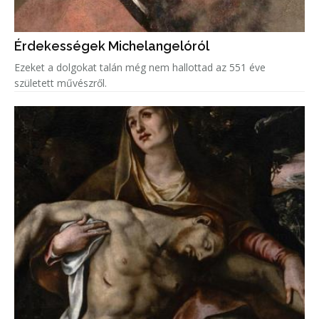
Érdekességek Michelangelóról
Ezeket a dolgokat talán még nem hallottad az 551 éve
született művészről.