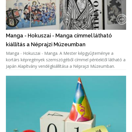
Manga - Hokuszai - Manga címmel látható
kiállítás a Néprajzi Múzeumban
Manga - Hokuszai - Manga. A Mester képgyűjteménye a
kortárs képregények szemszögéből címmel péntektől látható a
Japán Alapítvány vendégkiállítása a Néprajzi Múzeumban.