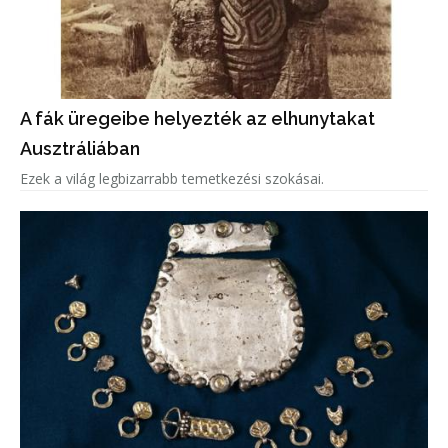
A fák üregeibe helyezték az elhunytakat
Ausztráliában
Ezek a világ legbizarrabb temetkezési szokásai.