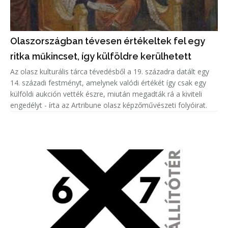
Olaszországban tévesen értékeltek fel egy
ritka műkincset, így külföldre kerülhetett
Az olasz kulturális tárca tévedésből a 19. századra datált egy
14. századi festményt, amelynek valódi értékét így csak egy
külföldi aukción vették észre, miután megadták rá a kiviteli
engedélyt - írta az Artribune olasz képzőművészeti folyóirat.