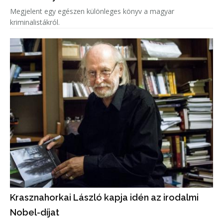
Megjelent egy egészen különleges könyv a magyar
kriminalistákról.
Krasznahorkai László kapja idén az irodalmi
Nobel-díjat