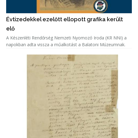
Évtizedekkel ezelőtt ellopott grafika került
elő
A Készenléti Rendőrség Nemzeti Nyomozó Iroda (KR NNI) a
napokban adta vissza a műalkotást a Balatoni Múzeumnak.