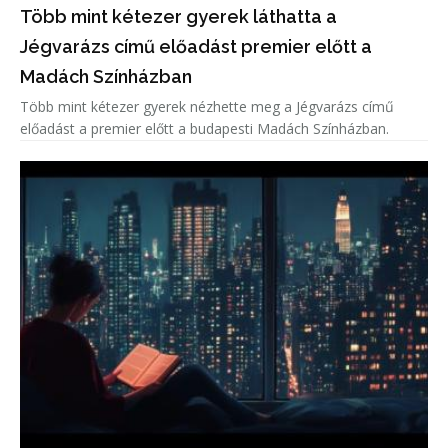
Több mint kétezer gyerek láthatta a
Jégvarázs című előadást premier előtt a
Madách Színházban
Több mint kétezer gyerek nézhette meg a Jégvarázs című
előadást a premier előtt a budapesti Madách Színházban.