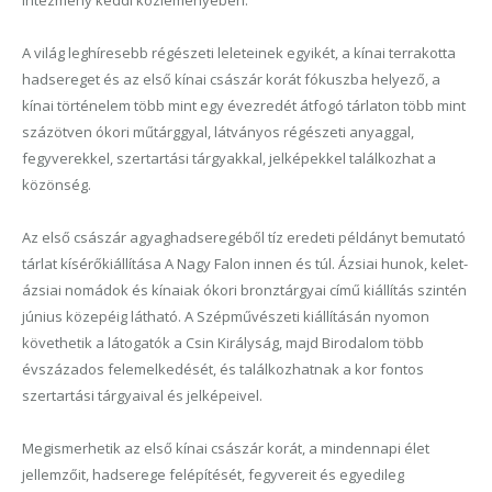
intézmény keddi közleményében.
A világ leghíresebb régészeti leleteinek egyikét, a kínai terrakotta
hadsereget és az első kínai császár korát fókuszba helyező, a
kínai történelem több mint egy évezredét átfogó tárlaton több mint
százötven ókori műtárggyal, látványos régészeti anyaggal,
fegyverekkel, szertartási tárgyakkal, jelképekkel találkozhat a
közönség.
Az első császár agyaghadseregéből tíz eredeti példányt bemutató
tárlat kísérőkiállítása A Nagy Falon innen és túl. Ázsiai hunok, kelet-
ázsiai nomádok és kínaiak ókori bronztárgyai című kiállítás szintén
június közepéig látható. A Szépművészeti kiállításán nyomon
követhetik a látogatók a Csin Királyság, majd Birodalom több
évszázados felemelkedését, és találkozhatnak a kor fontos
szertartási tárgyaival és jelképeivel.
Megismerhetik az első kínai császár korát, a mindennapi élet
jellemzőit, hadserege felépítését, fegyvereit és egyedileg