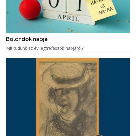
Bolondok napja
Mit tudunk az év legtréfásabb napjáról?