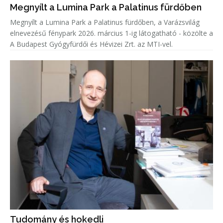
Megnyílt a Lumina Park a Palatinus fürdőben
Megnyílt a Lumina Park a Palatinus fürdőben, a Varázsvilág
elnevezésű fénypark 2026. március 1-ig látogatható - közölte a
A Budapest Gyógyfürdői és Hévizei Zrt. az MTI-vel.
Tudomány és hokedli