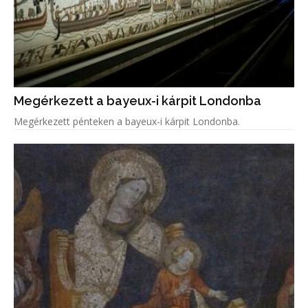
Megérkezett a bayeux-i kárpit Londonba
Megérkezett pénteken a bayeux-i kárpit Londonba.