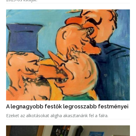
A legnagyobb festők legrosszabb festményei
Ezeket az alkotásokat aligha akasztanánk fel a falra.