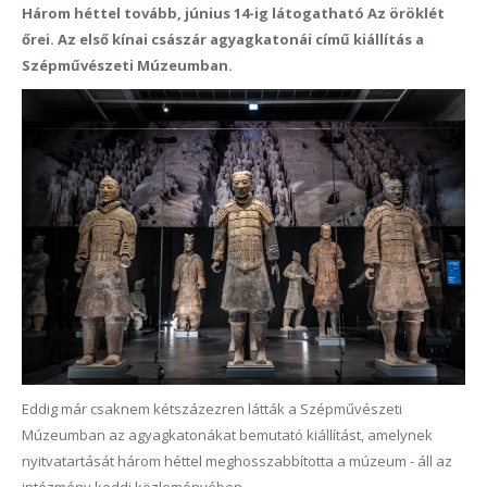
Három héttel tovább, június 14-ig látogatható Az öröklét
őrei. Az első kínai császár agyagkatonái című kiállítás a
Szépművészeti Múzeumban.
Eddig már csaknem kétszázezren látták a Szépművészeti
Múzeumban az agyagkatonákat bemutató kiállítást, amelynek
nyitvatartását három héttel meghosszabbította a múzeum - áll az