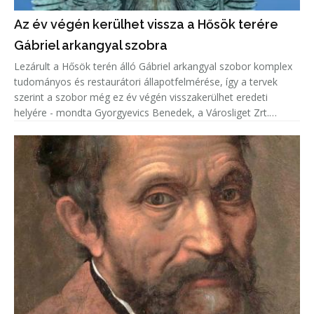
Az év végén kerülhet vissza a Hősök terére
Gábriel arkangyal szobra
Lezárult a Hősök terén álló Gábriel arkangyal szobor komplex
tudományos és restaurátori állapotfelmérése, így a tervek
szerint a szobor még ez év végén visszakerülhet eredeti
helyére - mondta Gyorgyevics Benedek, a Városliget Zrt.
vezérigazgatója.