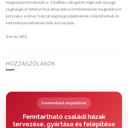
megmintázott katonáit is. A kiállítás válogatott régészeti anyaga
segítségével feltárul Kína dinasztikus történelmének meghatározó
korszaka, a Kínai Császárság megszületésének, kiépülésének és
intézményesülésének több évszázada.
(Forrás: MTI)
HOZZÁSZÓLÁSOK
Fenntartható megoldások
Fenntartható családi házak
tervezése, gyártása és felépítése