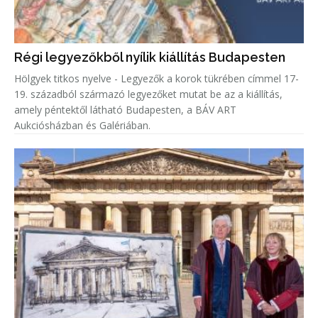
Régi legyezőkből nyílik kiállítás Budapesten
Hölgyek titkos nyelve - Legyezők a korok tükrében címmel 17-
19. századból származó legyezőket mutat be az a kiállítás,
amely péntektől látható Budapesten, a BÁV ART
Aukciósházban és Galériában.