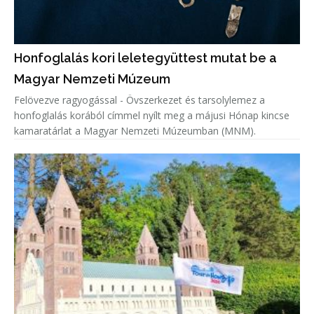
Honfoglalás kori leletegyüttest mutat be a
Magyar Nemzeti Múzeum
Felövezve ragyogással - Övszerkezet és tarsolylemez a
honfoglalás korából címmel nyílt meg a májusi Hónap kincse
kamaratárlat a Magyar Nemzeti Múzeumban (MNM).