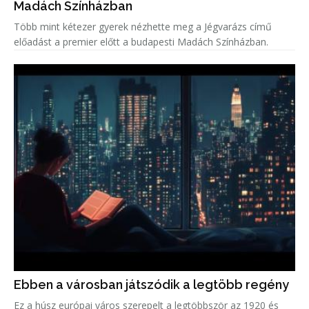
Madách Színházban
Több mint kétezer gyerek nézhette meg a Jégvarázs című
előadást a premier előtt a budapesti Madách Színházban.
Ebben a városban játszódik a legtöbb regény
Ez a húsz európai város szerepelt a legtöbbször az 1920 és