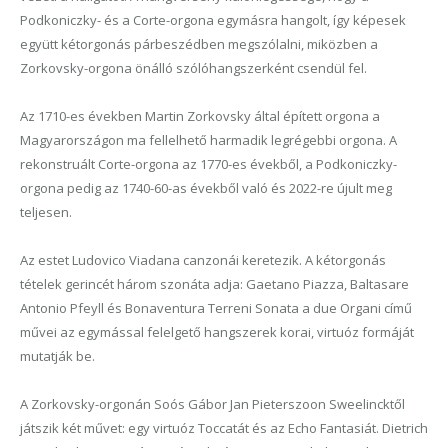
Podkoniczky- és a Corte-orgona egymásra hangolt, így képesek
együtt kétorgonás párbeszédben megszólalni, miközben a
Zorkovsky-orgona önálló szólóhangszerként csendül fel.
Az 1710-es években Martin Zorkovsky által épített orgona a
Magyarországon ma fellelhető harmadik legrégebbi orgona. A
rekonstruált Corte-orgona az 1770-es évekből, a Podkoniczky-
orgona pedig az 1740-60-as évekből való és 2022-re újult meg
teljesen.
Az estet Ludovico Viadana canzonái keretezik. A kétorgonás
tételek gerincét három szonáta adja: Gaetano Piazza, Baltasare
Antonio Pfeyll és Bonaventura Terreni Sonata a due Organi című
művei az egymással felelgető hangszerek korai, virtuóz formáját
mutatják be.
A Zorkovsky-orgonán Soós Gábor Jan Pieterszoon Sweelincktől
játszik két művet: egy virtuóz Toccatát és az Echo Fantasiát. Dietrich