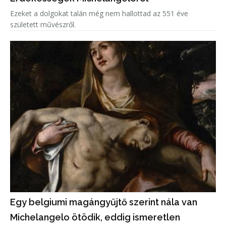
Ezeket a dolgokat talán még nem hallottad az 551 éve
született művészről.
Egy belgiumi magángyűjtő szerint nála van
Michelangelo ötödik, eddig ismeretlen