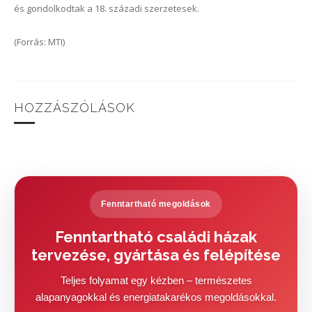
és gondolkodtak a 18. századi szerzetesek.
(Forrás: MTI)
HOZZÁSZÓLÁSOK
Fenntartható megoldások
Fenntartható családi házak
tervezése, gyártása és felépítése
Teljes folyamat egy kézben – természetes
alapanyagokkal és energiatakarékos megoldásokkal.