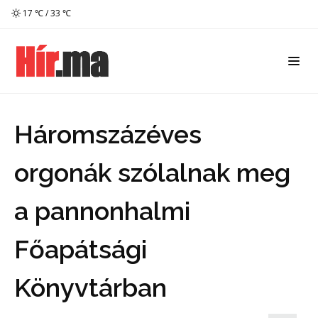
17 ℃ / 33 ℃
Háromszázéves
orgonák szólalnak meg
a pannonhalmi
Főapátsági
Könyvtárban