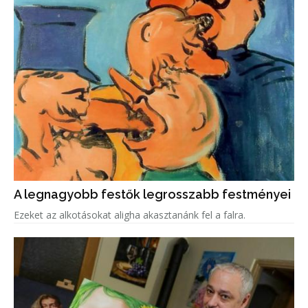
A legnagyobb festők legrosszabb festményei
Ezeket az alkotásokat aligha akasztanánk fel a falra.