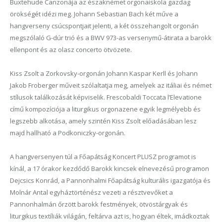
Buxtehude Canzonája az északnémet orgonaiskola gazdag
örökségét idézi meg. Johann Sebastian Bach két műve a
hangverseny csúcspontjait jelenti, a két összehangolt orgonán
megszólaló G-dúr trió és a BWV 973-as versenymű-átirata a barokk
ellenpont és az olasz concerto ötvözete.
Kiss Zsolt a Zorkovsky-orgonán Johann Kaspar Kerll és Johann
Jakob Froberger műveit szólaltatja meg, amelyek az itáliai és német
stílusok találkozását képviselik. Frescobaldi Toccata l’Elevatione
című kompozíciója a liturgikus orgonazene egyik legmélyebb és
legszebb alkotása, amely szintén Kiss Zsolt előadásában lesz
majd hallható a Podkoniczky-orgonán.
A hangversenyen túl a Főapátság Koncert PLUSZ programot is
kínál, a 17 órakor kezdődő Barokk kincsek elnevezésű programon
Dejcsics Konrád, a Pannonhalmi Főapátság kulturális igazgatója és
Molnár Antal egyháztörténész vezeti a résztvevőket a
Pannonhalmán őrzött barokk festmények, ötvöstárgyak és
liturgikus textíliák világán, feltárva azt is, hogyan éltek, imádkoztak