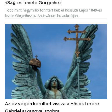
1849-es levele Görgeihez
Több mint négymillió forintért kelt el Kossuth Lajos 1849-es
levele Görgeihez az Antikvárium.hu aukcióján.
Az év végén kerülhet vissza a Hősök terére
Gábriel arkangyal szobra