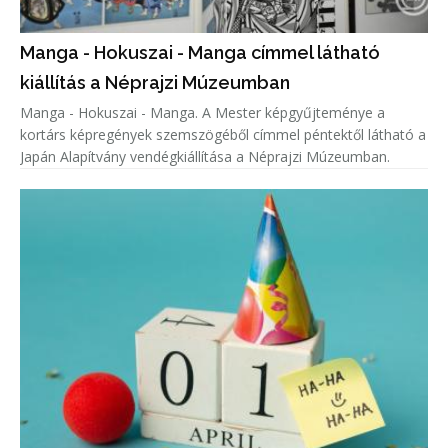
Manga - Hokuszai - Manga címmel látható
kiállítás a Néprajzi Múzeumban
Manga - Hokuszai - Manga. A Mester képgyűjteménye a
kortárs képregények szemszögéből címmel péntektől látható a
Japán Alapítvány vendégkiállítása a Néprajzi Múzeumban.