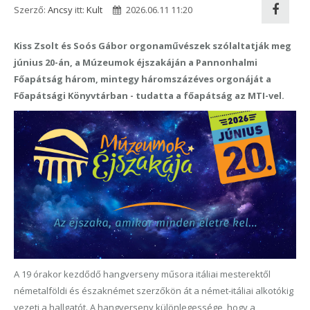
Szerző:
Ancsy
itt:
Kult
2026.06.11 11:20
Kiss Zsolt és Soós Gábor orgonaművészek szólaltatják meg
június 20-án, a Múzeumok éjszakáján a Pannonhalmi
Főapátság három, mintegy háromszázéves orgonáját a
Főapátsági Könyvtárban - tudatta a főapátság az MTI-vel.
A 19 órakor kezdődő hangverseny műsora itáliai mesterektől
németalföldi és északnémet szerzőkön át a német-itáliai alkotókig
vezeti a hallgatót. A hangverseny különlegessége, hogy a