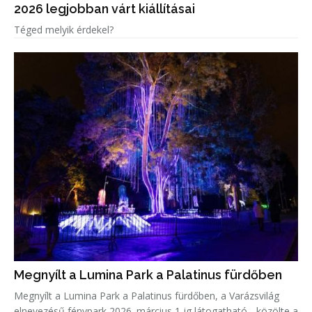
2026 legjobban várt kiállításai
Téged melyik érdekel?
Megnyílt a Lumina Park a Palatinus fürdőben
Megnyílt a Lumina Park a Palatinus fürdőben, a Varázsvilág
elnevezésű fénypark 2026. március 1-ig látogatható - közölte a