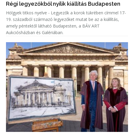
Régi legyezőkből nyílik kiállítás Budapesten
Hölgyek titkos nyelve - Legyezők a korok tükrében címmel 17-
19. századból származó legyezőket mutat be az a kiállítás,
amely péntektől látható Budapesten, a BÁV ART
Aukciósházban és Galériában.