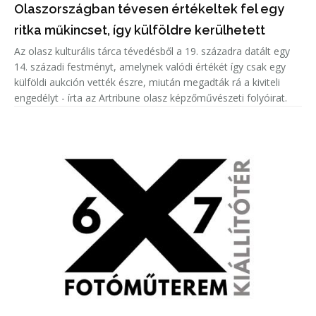
Olaszországban tévesen értékeltek fel egy
ritka műkincset, így külföldre kerülhetett
Az olasz kulturális tárca tévedésből a 19. századra datált egy
14. századi festményt, amelynek valódi értékét így csak egy
külföldi aukción vették észre, miután megadták rá a kiviteli
engedélyt - írta az Artribune olasz képzőművészeti folyóirat.