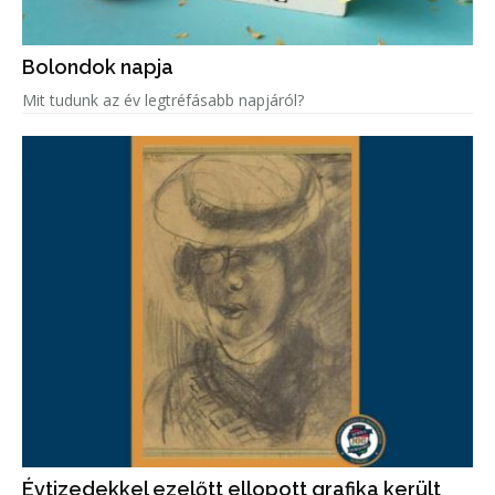
Bolondok napja
Mit tudunk az év legtréfásabb napjáról?
Évtizedekkel ezelőtt ellopott grafika került