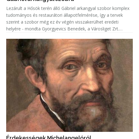
Lezárult a Hősök terén álló Gábriel arkangyal szobor komplex
tudományos és restaurátori állapotfelmérése, így a tervek
szerint a szobor még ez év végén visszakerülhet eredeti
helyére - mondta Gyorgyevics Benedek, a Városliget Zrt.
vezérigazgatója.
Érdekességek Michelangelóról