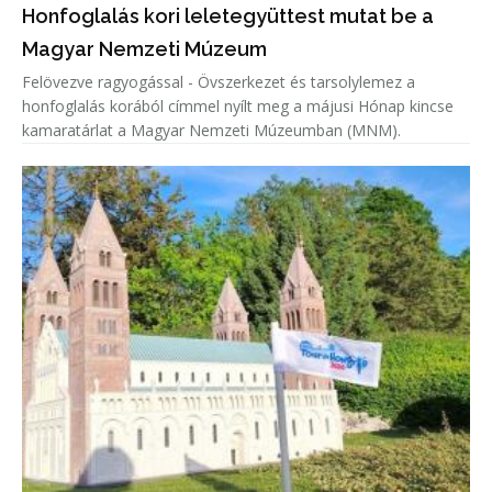
Honfoglalás kori leletegyüttest mutat be a
Magyar Nemzeti Múzeum
Felövezve ragyogással - Övszerkezet és tarsolylemez a
honfoglalás korából címmel nyílt meg a májusi Hónap kincse
kamaratárlat a Magyar Nemzeti Múzeumban (MNM).