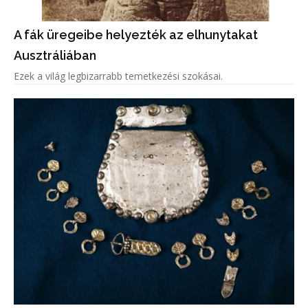
A fák üregeibe helyezték az elhunytakat
Ausztráliában
Ezek a világ legbizarrabb temetkezési szokásai.