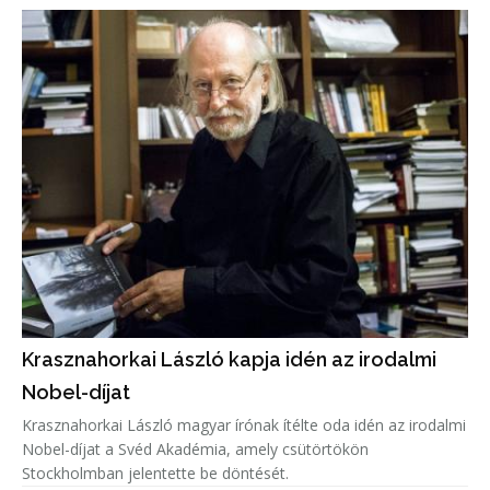
Krasznahorkai László kapja idén az irodalmi
Nobel-díjat
Krasznahorkai László magyar írónak ítélte oda idén az irodalmi
Nobel-díjat a Svéd Akadémia, amely csütörtökön
Stockholmban jelentette be döntését.