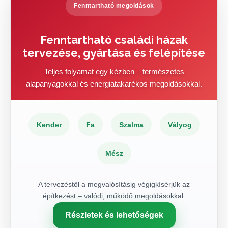
Fenntartható megoldások
Fenntartható családi házak
tervezése, gyártása és felépítése
Teljes folyamat egy kézben – természetes
alapanyagokkal és energiatakarékos megoldásokkal.
Kender
Fa
Szalma
Vályog
Mész
A tervezéstől a megvalósításig végigkísérjük az
építkezést – valódi, működő megoldásokkal.
Részletek és lehetőségek