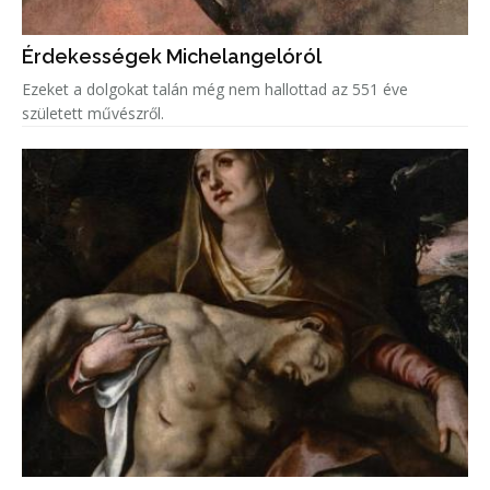
Érdekességek Michelangelóról
Ezeket a dolgokat talán még nem hallottad az 551 éve
született művészről.