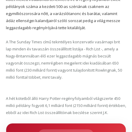
példányok száma a kezdeti 500-as szériának csaknem az
egymilliószorosára nőtt, a varázslótanonc és barátai, valamint
ádáz ellenségei kalandjairól szóló sorozat pedig a világ messze
leggazdagabb regényírójává tette kitalálóját.
A The Sunday Times című tekintélyes konzervatív vasárnapi brit
lap minden év tavaszán összeállított listája - Rich List -, amely a
Nagy-Britanniában élő ezer leggazdagabb mágnás becsült
vagyonát összegzi, nemrégiben megjelent idei kiadásában 650
millió font (230 milliárd forint) vagyont tulajdonított Rowlingnak, 50
millió fonttal többet, mint tavaly.
A hét kötetből álló Harry Potter-regényfolyamból világszerte 450
millió példány fogyott 6,1 milliárd font (2150 milliárd forint) értékben,
ebből az idei Rich List összeállítóinak becslése szerint J.K.