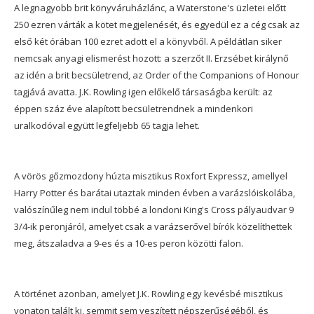
A legnagyobb brit könyváruházlánc, a Waterstone's üzletei előtt
250 ezren várták a kötet megjelenését, és egyedül ez a cég csak az
első két órában 100 ezret adott el a könyvből. A példátlan siker
nemcsak anyagi elismerést hozott: a szerzőt II. Erzsébet királynő
az idén a brit becsületrend, az Order of the Companions of Honour
tagjává avatta. J.K. Rowling igen előkelő társaságba került: az
éppen száz éve alapított becsületrendnek a mindenkori
uralkodóval együtt legfeljebb 65 tagja lehet.
A vörös gőzmozdony húzta misztikus Roxfort Expressz, amellyel
Harry Potter és barátai utaztak minden évben a varázslóiskolába,
valószínűleg nem indul többé a londoni King's Cross pályaudvar 9
3/4-ik peronjáról, amelyet csak a varázserővel bírók közelíthettek
meg, átszaladva a 9-es és a 10-es peron közötti falon.
A történet azonban, amelyet J.K. Rowling egy kevésbé misztikus
vonaton talált ki, semmit sem veszített népszerűségéből, és