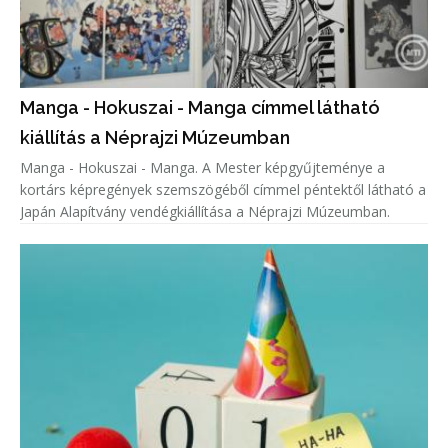
Manga - Hokuszai - Manga címmel látható
kiállítás a Néprajzi Múzeumban
Manga - Hokuszai - Manga. A Mester képgyűjteménye a
kortárs képregények szemszögéből címmel péntektől látható a
Japán Alapítvány vendégkiállítása a Néprajzi Múzeumban.