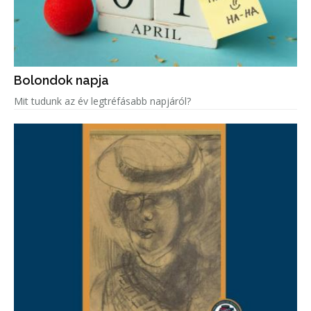
Bolondok napja
Mit tudunk az év legtréfásabb napjáról?