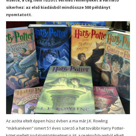
viselte, a cég nem fűzött vérmes reményeket a várható
sikerhez: az első kiadásból mindössze 500 példányt
nyomtatott.
Az azóta eltelt éppen húsz évben a ma már J.K. Rowling
"márkanéven" ismert 51 éves szerző a hat további Harry Potter-
kötet mellett irodalomtörténelmet is írt: a regényfolyamból elkelt