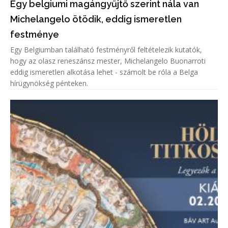
Egy belgiumi magángyűjtő szerint nála van
Michelangelo ötödik, eddig ismeretlen
festménye
Egy Belgiumban található festményről feltételezik kutatók,
hogy az olasz reneszánsz mester, Michelangelo Buonarroti
eddig ismeretlen alkotása lehet - számolt be róla a Belga
hírügynökség pénteken.