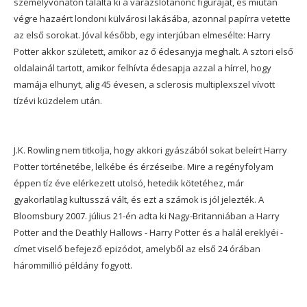
személyvonaton találta ki a varázslótanonc figuráját, és miután
végre hazaért londoni külvárosi lakásába, azonnal papírra vetette
az első sorokat. Jóval később, egy interjúban elmesélte: Harry
Potter akkor született, amikor az ő édesanyja meghalt. A sztori első
oldalainál tartott, amikor felhívta édesapja azzal a hírrel, hogy
mamája elhunyt, alig 45 évesen, a sclerosis multiplexszel vívott
tízévi küzdelem után.
J.K. Rowling nem titkolja, hogy akkori gyászából sokat beleírt Harry
Potter történetébe, lelkébe és érzéseibe. Mire a regényfolyam
éppen tíz éve elérkezett utolsó, hetedik kötetéhez, már
gyakorlatilag kultusszá vált, és ezt a számok is jól jelezték. A
Bloomsbury 2007. július 21-én adta ki Nagy-Britanniában a Harry
Potter and the Deathly Hallows - Harry Potter és a halál ereklyéi -
címet viselő befejező epizódot, amelyből az első 24 órában
hárommillió példány fogyott.