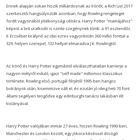
Ennek alapján sokan hiszik milliárdosnak az írónőt, a Rich List 2017
szerkesztői hangsúlyozták azonban, hogy Rowling rengeteget
fordít vagyonából jótékonysági célokra. Harry Potter "mamájához"
képest a brit uralkodó is szinte szegénynek tűnik: a 91 esztendős
II. Erzsébet királynő az idei ezres vagyonlistán 360 millió fonttal a
329. helyen szerepel, 132 hellyel elmaradva J.K. Rowlingtól.
Az írónő és Harry Potter egymástól elválaszthatatlan karrierje a
nagyon mélyről induló, igazi "self made" milliomos klasszikus
története. Rowling első, portugál férjétől 1995-ben hangos
botrányok után, kisemmizve vált el, és ezután jó ideig heti 70 font
állami segélyen tengődve egy edinburghi tanácsi lakásban élt
kislányával.
Harry Potter valójában immár 27 éves, hiszen Rowling 1990-ben,
Manchester és London között, egy jókora késéssel döcögő