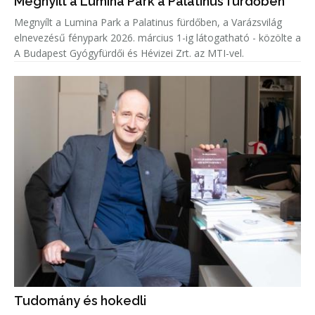
Megnyílt a Lumina Park a Palatinus fürdőben
Megnyílt a Lumina Park a Palatinus fürdőben, a Varázsvilág
elnevezésű fénypark 2026. március 1-ig látogatható - közölte a
A Budapest Gyógyfürdői és Hévizei Zrt. az MTI-vel.
Tudomány és hokedli