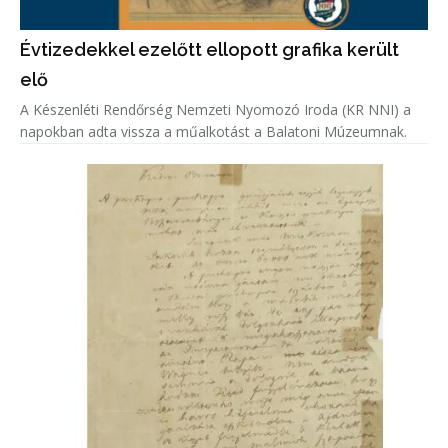
Évtizedekkel ezelőtt ellopott grafika került
elő
A Készenléti Rendőrség Nemzeti Nyomozó Iroda (KR NNI) a
napokban adta vissza a műalkotást a Balatoni Múzeumnak.