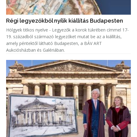
Régi legyezőkből nyílik kiállítás Budapesten
Hölgyek titkos nyelve - Legyezők a korok tükrében címmel 17-
19. századból származó legyezőket mutat be az a kiállítás,
amely péntektől látható Budapesten, a BÁV ART
Aukciósházban és Galériában.