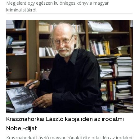
Megjelent egy egészen különleges könyv a magyar
kriminalistákról.
Krasznahorkai László kapja idén az irodalmi
Nobel-díjat
Krasznahorkai László magyar írónak ítélte oda idén az irodalmi