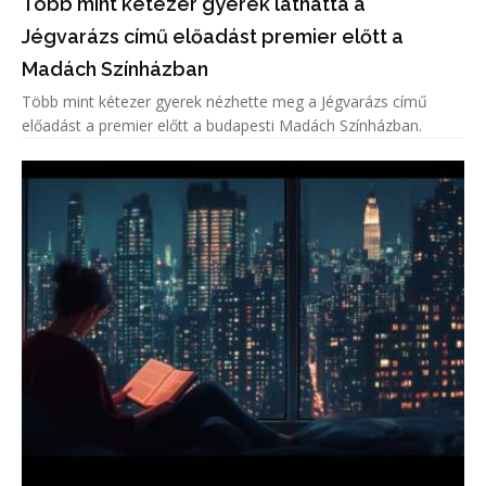
Több mint kétezer gyerek láthatta a
Jégvarázs című előadást premier előtt a
Madách Színházban
Több mint kétezer gyerek nézhette meg a Jégvarázs című
előadást a premier előtt a budapesti Madách Színházban.