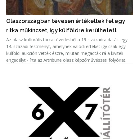
Olaszországban tévesen értékeltek fel egy
ritka műkincset, így külföldre kerülhetett
Az olasz kulturális tárca tévedésből a 19. századra datált egy
14. századi festményt, amelynek valódi értékét így csak egy
külföldi aukción vették észre, miután megadták rá a kiviteli
engedélyt - írta az Artribune olasz képzőművészeti folyóirat.