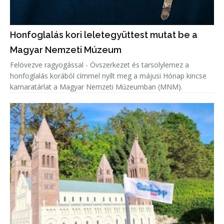
Honfoglalás kori leletegyüttest mutat be a
Magyar Nemzeti Múzeum
Felövezve ragyogással - Övszerkezet és tarsolylemez a
honfoglalás korából címmel nyílt meg a májusi Hónap kincse
kamaratárlat a Magyar Nemzeti Múzeumban (MNM).