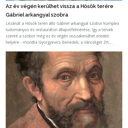
Az év végén kerülhet vissza a Hősök terére
Gábriel arkangyal szobra
Lezárult a Hősök terén álló Gábriel arkangyal szobor komplex
tudományos és restaurátori állapotfelmérése, így a tervek
szerint a szobor még ez év végén visszakerülhet eredeti
helyére - mondta Gyorgyevics Benedek, a Városliget Zrt.
vezérigazgatója.