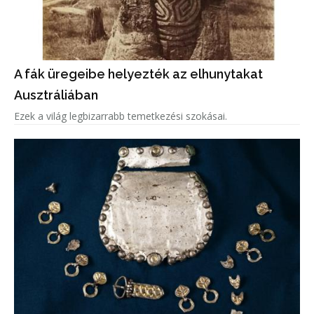
A fák üregeibe helyezték az elhunytakat
Ausztráliában
Ezek a világ legbizarrabb temetkezési szokásai.