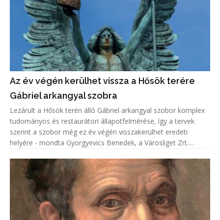
Az év végén kerülhet vissza a Hősök terére
Gábriel arkangyal szobra
Lezárult a Hősök terén álló Gábriel arkangyal szobor komplex
tudományos és restaurátori állapotfelmérése, így a tervek
szerint a szobor még ez év végén visszakerülhet eredeti
helyére - mondta Gyorgyevics Benedek, a Városliget Zrt.
vezérigazgatója.