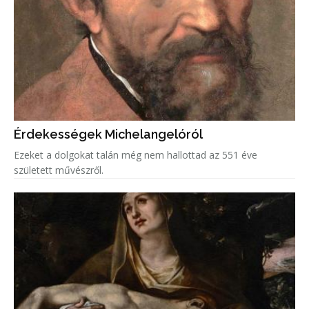
Érdekességek Michelangelóról
Ezeket a dolgokat talán még nem hallottad az 551 éve
született művészről.