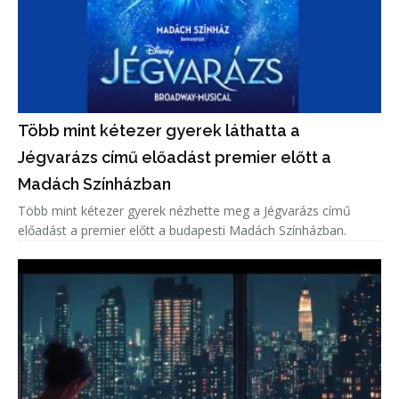
Több mint kétezer gyerek láthatta a
Jégvarázs című előadást premier előtt a
Madách Színházban
Több mint kétezer gyerek nézhette meg a Jégvarázs című
előadást a premier előtt a budapesti Madách Színházban.