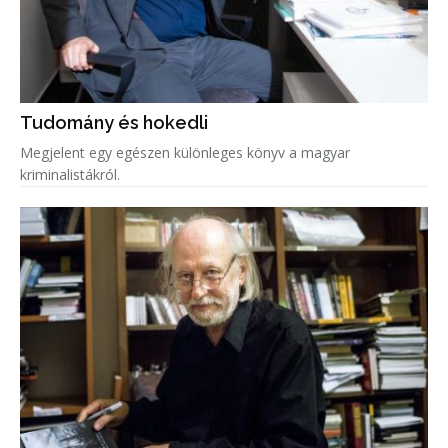
Tudomány és hokedli
Megjelent egy egészen különleges könyv a magyar
kriminalistákról.