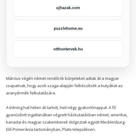
ujhazak.com
puzzlehome.eu
otthontervek.hu
Március végén német rendőrök bűnjeleket adtak át a magyar
csapatnak, hogy azok szaga alapján felkészítsék a kutyákat az
aranyérmék felkutatására.
A tréning hat héten át tartott, heti négy gyakorlónappal. A fő
gyanúsított ingatlanában végzett házkutatásban német, amerikai,
kanadai és magyar szakemberek dolgoztak együtt Mecklenburg-
Elő-Pomeránia tartományban, Plate településen.