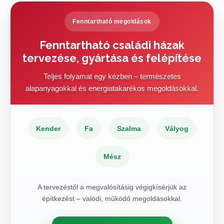
Fenntartható megoldások
Fenntartható családi házak
tervezése, gyártása és felépítése
Teljes folyamat egy kézben – természetes
alapanyagokkal és energiatakarékos megoldásokkal.
Kender
Fa
Szalma
Vályog
Mész
A tervezéstől a megvalósításig végigkísérjük az
építkezést – valódi, működő megoldásokkal.