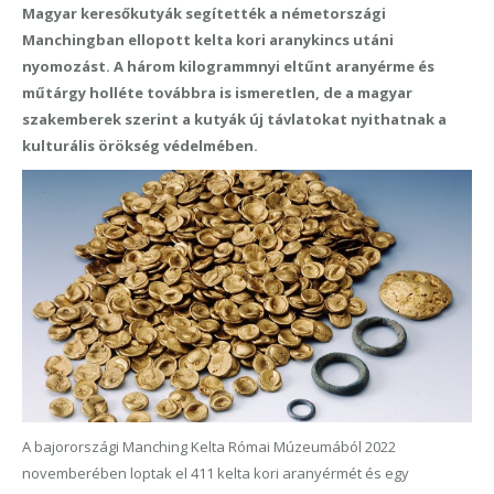
Magyar keresőkutyák segítették a németországi
Manchingban ellopott kelta kori aranykincs utáni
nyomozást. A három kilogrammnyi eltűnt aranyérme és
műtárgy holléte továbbra is ismeretlen, de a magyar
szakemberek szerint a kutyák új távlatokat nyithatnak a
kulturális örökség védelmében.
A bajorországi Manching Kelta Római Múzeumából 2022
novemberében loptak el 411 kelta kori aranyérmét és egy