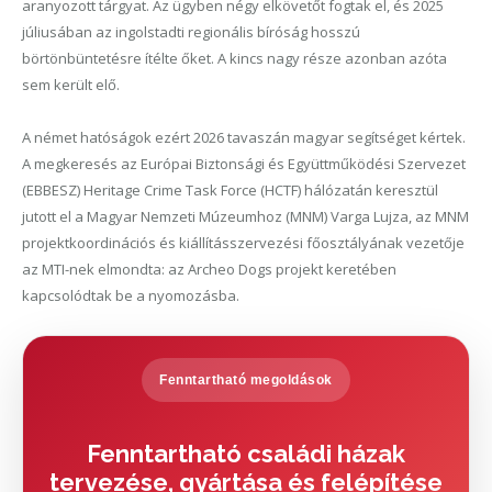
aranyozott tárgyat. Az ügyben négy elkövetőt fogtak el, és 2025
júliusában az ingolstadti regionális bíróság hosszú
börtönbüntetésre ítélte őket. A kincs nagy része azonban azóta
sem került elő.
A német hatóságok ezért 2026 tavaszán magyar segítséget kértek.
A megkeresés az Európai Biztonsági és Együttműködési Szervezet
(EBBESZ) Heritage Crime Task Force (HCTF) hálózatán keresztül
jutott el a Magyar Nemzeti Múzeumhoz (MNM) Varga Lujza, az MNM
projektkoordinációs és kiállításszervezési főosztályának vezetője
az MTI-nek elmondta: az Archeo Dogs projekt keretében
kapcsolódtak be a nyomozásba.
Fenntartható megoldások
Fenntartható családi házak
tervezése, gyártása és felépítése