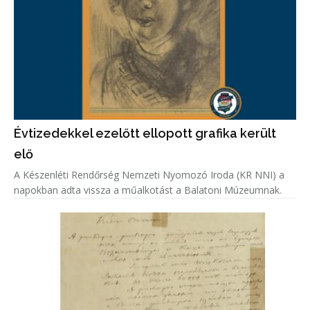
Évtizedekkel ezelőtt ellopott grafika került
elő
A Készenléti Rendőrség Nemzeti Nyomozó Iroda (KR NNI) a
napokban adta vissza a műalkotást a Balatoni Múzeumnak.