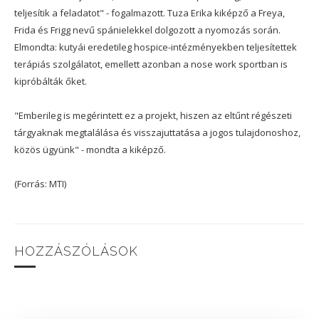
teljesítik a feladatot" - fogalmazott. Tuza Erika kiképző a Freya,
Frida és Frigg nevű spánielekkel dolgozott a nyomozás során.
Elmondta: kutyái eredetileg hospice-intézményekben teljesítettek
terápiás szolgálatot, emellett azonban a nose work sportban is
kipróbálták őket.
"Emberileg is megérintett ez a projekt, hiszen az eltűnt régészeti
tárgyaknak megtalálása és visszajuttatása a jogos tulajdonoshoz,
közös ügyünk" - mondta a kiképző.
(Forrás: MTI)
HOZZÁSZÓLÁSOK