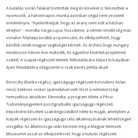
A kutatás során falakat bontottak meg és köveket is felszedtek a
nyomozók, a háromnapos munka azonban végül nem vezetett
eredményre. "Kijelenthetjük, hogy az arany nem volt a házban
elrejtve" - mondta Varga Lujza, hozzátéve: a német rendőrség más
vonalon folytatja tovább a nyomozást, és elképzelhető, hogy
később ismét magyar segítséget kérnek. Az Archeo Dogs Hungary
mindössze három éve működik, és egyelőre kísérleti projektnek
számít. A csapat régészeti leletek felkutatására képez ki kutyákat -
ilyen feladatokra világszerte is csak kevés példa akad.
Böröczky Blanka régész, igazságügyi régészeti konzulens Aslan
nevű, kétéves cocker spánieljével vett részt a németországi
nemzetközi akcióban. Elmondta: a program ötlete a Pécsi
Tudományegyetem posztgraduális igazságügyi régészeti
képzésére készített szakdolgozatából nőtte ki magát, amelyben a
kutyák régészeti és igazságügyi célú alkalmazásának lehetőségeit
vizsgálta. Az államvizsga után kereste meg a Magyar Nemzeti
Múzeumot azzal az elképzeléssel, hogy a kutyás régészeti