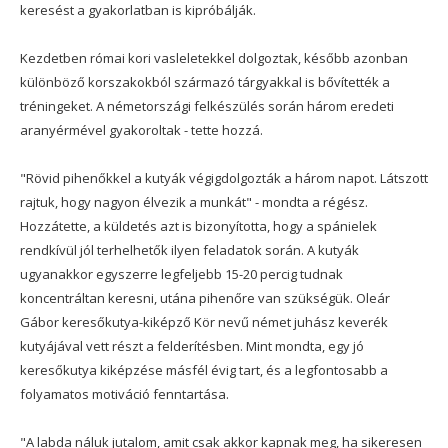
keresést a gyakorlatban is kipróbálják.
Kezdetben római kori vasleletekkel dolgoztak, később azonban
különböző korszakokból származó tárgyakkal is bővítették a
tréningeket. A németországi felkészülés során három eredeti
aranyérmével gyakoroltak - tette hozzá.
"Rövid pihenőkkel a kutyák végigdolgozták a három napot. Látszott
rajtuk, hogy nagyon élvezik a munkát" - mondta a régész.
Hozzátette, a küldetés azt is bizonyította, hogy a spánielek
rendkívül jól terhelhetők ilyen feladatok során. A kutyák
ugyanakkor egyszerre legfeljebb 15-20 percig tudnak
koncentráltan keresni, utána pihenőre van szükségük. Oleár
Gábor keresőkutya-kiképző Kör nevű német juhász keverék
kutyájával vett részt a felderítésben. Mint mondta, egy jó
keresőkutya kiképzése másfél évig tart, és a legfontosabb a
folyamatos motiváció fenntartása.
"A labda náluk jutalom, amit csak akkor kapnak meg, ha sikeresen