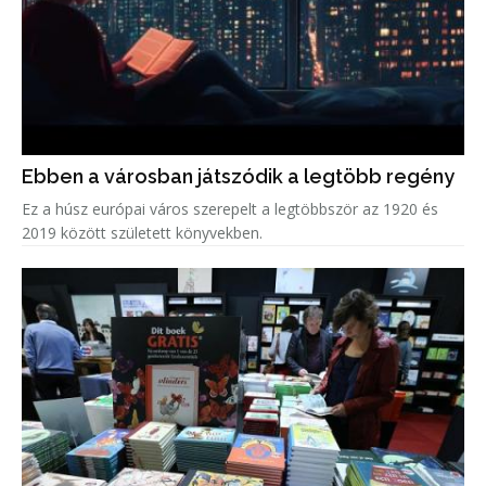
Ebben a városban játszódik a legtöbb regény
Ez a húsz európai város szerepelt a legtöbbször az 1920 és
2019 között született könyvekben.