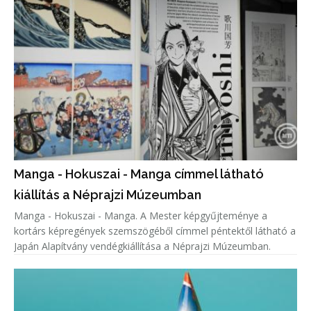
Manga - Hokuszai - Manga címmel látható
kiállítás a Néprajzi Múzeumban
Manga - Hokuszai - Manga. A Mester képgyűjteménye a
kortárs képregények szemszögéből címmel péntektől látható a
Japán Alapítvány vendégkiállítása a Néprajzi Múzeumban.