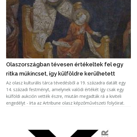
Olaszországban tévesen értékeltek fel egy
ritka műkincset, így külföldre kerülhetett
Az olasz kulturális tárca tévedésből a 19. századra datált egy
14. századi festményt, amelynek valódi értékét így csak egy
külföldi aukción vették észre, miután megadták rá a kiviteli
engedélyt - írta az Artribune olasz képzőművészeti folyóirat.