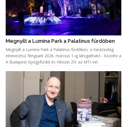
Megnyílt a Lumina Park a Palatinus fürdőben
Megnyílt a Lumina Park a Palatinus fürdőben, a Varázsvilág
elnevezésű fénypark 2026. március 1-ig látogatható - közölte a
A Budapest Gyógyfürdői és Hévizei Zrt. az MTI-vel.