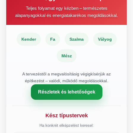
Teljes folyamat egy kézben – természetes
alapanyagokkal és energiatakarékos megoldásokkal.
Kender
Fa
Szalma
Vályog
Mész
A tervezéstől a megvalósításig végigkísérjük az
építkezést – valódi, működő megoldásokkal.
Részletek és lehetőségek
Kész típustervek
Ha konkrét elképzelést keresel: