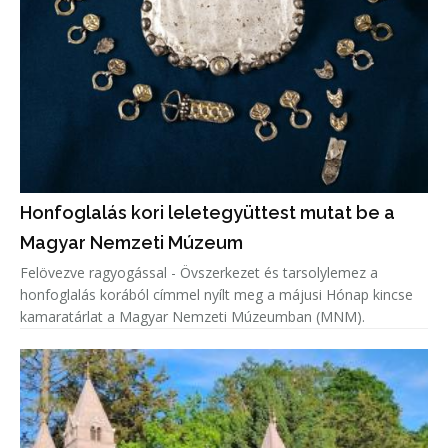
Honfoglalás kori leletegyüttest mutat be a
Magyar Nemzeti Múzeum
Felövezve ragyogással - Övszerkezet és tarsolylemez a
honfoglalás korából címmel nyílt meg a májusi Hónap kincse
kamaratárlat a Magyar Nemzeti Múzeumban (MNM).