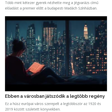
Több mint kétezer gyerek nézhette meg a Jégvarázs című
előadást a premier előtt a budapesti Madách Színházban.
Ebben a városban játszódik a legtöbb regény
Ez a húsz európai város szerepelt a legtöbbször az 1920 és
2019 között született könyvekben.