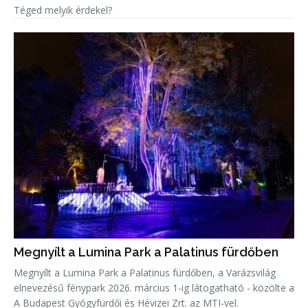
Téged melyik érdekel?
Megnyílt a Lumina Park a Palatinus fürdőben
Megnyílt a Lumina Park a Palatinus fürdőben, a Varázsvilág
elnevezésű fénypark 2026. március 1-ig látogatható - közölte a
A Budapest Gyógyfürdői és Hévizei Zrt. az MTI-vel.