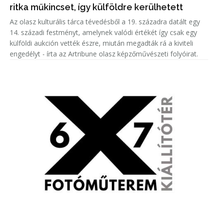
ritka műkincset, így külföldre kerülhetett
Az olasz kulturális tárca tévedésből a 19. századra datált egy
14. századi festményt, amelynek valódi értékét így csak egy
külföldi aukción vették észre, miután megadták rá a kiviteli
engedélyt - írta az Artribune olasz képzőművészeti folyóirat.