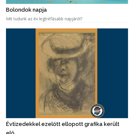
Bolondok napja
Mit tudunk az év legtréfásabb napjáról?
Évtizedekkel ezelőtt ellopott grafika került
elő