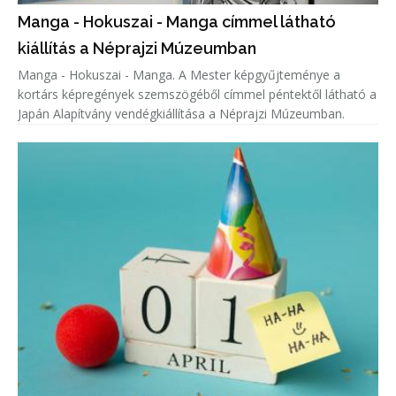
Manga - Hokuszai - Manga címmel látható
kiállítás a Néprajzi Múzeumban
Manga - Hokuszai - Manga. A Mester képgyűjteménye a
kortárs képregények szemszögéből címmel péntektől látható a
Japán Alapítvány vendégkiállítása a Néprajzi Múzeumban.