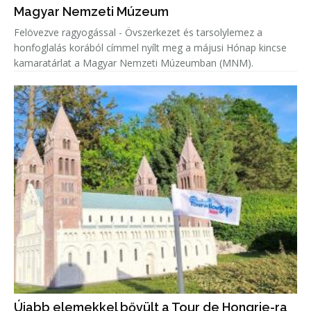
Magyar Nemzeti Múzeum
Felövezve ragyogással - Övszerkezet és tarsolylemez a
honfoglalás korából címmel nyílt meg a májusi Hónap kincse
kamaratárlat a Magyar Nemzeti Múzeumban (MNM).
Újabb elemekkel bővült a Tour de Hongrie-ra