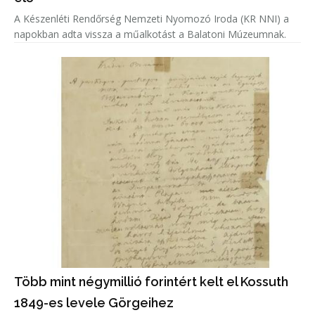
A Készenléti Rendőrség Nemzeti Nyomozó Iroda (KR NNI) a
napokban adta vissza a műalkotást a Balatoni Múzeumnak.
Több mint négymillió forintért kelt el Kossuth
1849-es levele Görgeihez