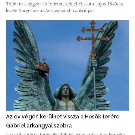
Több mint négymillió forintért kelt el Kossuth Lajos 1849-es
levele Görgeihez az Antikvárium.hu aukcióján.
Az év végén kerülhet vissza a Hősök terére
Gábriel arkangyal szobra
Lezárult a Hősök terén álló Gábriel arkangyal szobor komplex