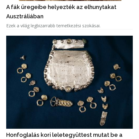
A fák üregeibe helyezték az elhunytakat
Ausztráliában
Ezek a világ legbizarrabb temetkezési szokásai.
Honfoglalás kori leletegyüttest mutat be a