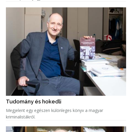
Tudomány és hokedli
Megjelent egy egészen különleges könyv a magyar
kriminalistákról.