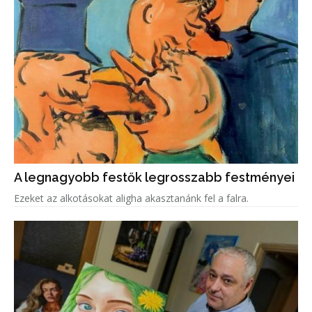
A legnagyobb festők legrosszabb festményei
Ezeket az alkotásokat aligha akasztanánk fel a falra.