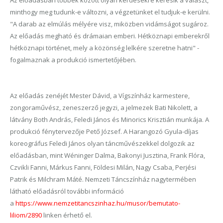
minthogy meg tudunk-e változni, a végzetünket el tudjuk-e kerülni.
"A darab az elmúlás mélyére visz, miközben vidámságot sugároz.
Az előadás megható és drámaian emberi. Hétköznapi emberekről
hétköznapi történet, mely a közönség lelkére szeretne hatni" -
fogalmaznak a produkció ismertetőjében.
Az előadás zenéjét Mester Dávid, a Vígszínház karmestere,
zongoraművész, zeneszerző jegyzi, a jelmezek Bati Nikolett, a
látvány Both András, Feledi János és Minorics Krisztián munkája. A
produkció fénytervezője Pető József. A Harangozó Gyula-díjas
koreográfus Feledi János olyan táncművészekkel dolgozik az
előadásban, mint Wéninger Dalma, Bakonyi Jusztina, Frank Flóra,
Czvikli Fanni, Márkus Fanni, Földesi Milán, Nagy Csaba, Perjési
Patrik és Milchram Máté. Nemzeti Táncszínház nagytermében
látható előadásról további információ
a
https://www.nemzetitancszinhaz.hu/musor/bemutato-
liliom/2890
linken érhető el.