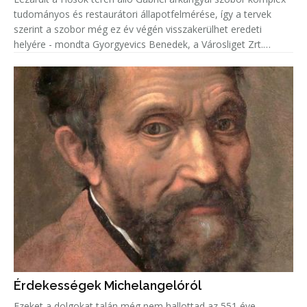
tudományos és restaurátori állapotfelmérése, így a tervek
szerint a szobor még ez év végén visszakerülhet eredeti
helyére - mondta Gyorgyevics Benedek, a Városliget Zrt.
vezérigazgatója.
Érdekességek Michelangelóról
Ezeket a dolgokat talán még nem hallottad az 551 éve