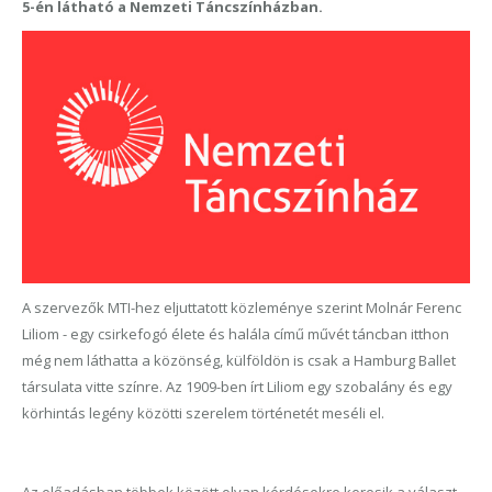
5-én látható a Nemzeti Táncszínházban.
A szervezők MTI-hez eljuttatott közleménye szerint Molnár Ferenc
Liliom - egy csirkefogó élete és halála című művét táncban itthon
még nem láthatta a közönség, külföldön is csak a Hamburg Ballet
társulata vitte színre. Az 1909-ben írt Liliom egy szobalány és egy
körhintás legény közötti szerelem történetét meséli el.
Az előadásban többek között olyan kérdésekre keresik a választ,